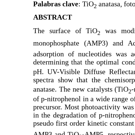
Palabras clave
: TiO
anatasa, foto
2
ABSTRACT
The surface of TiO
was modifi
2
monophosphate (AMP3) and Ad
adsorption of nucleotides was a
determining that the optimal cond
pH. UV-Visible Diffuse Reflecta
spectra show that the chemisorp
anatase. The new catalysts (TiO
-
2
of p-nitrophenol in a wide range 
precursor. Most photoactivity was
in the degradation of p-nitrophen
pseudo first order kinetic consta
AMP3 and TiO
-AMP5, respectiv