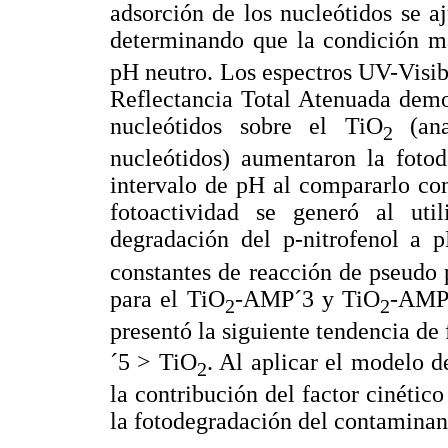
adsorción de los nucleótidos se 
determinando que la condición m
pH neutro. Los espectros UV-Visibl
Reflectancia Total Atenuada demo
nucleótidos sobre el TiO
(ana
2
nucleótidos) aumentaron la fotod
intervalo de pH al compararlo con
fotoactividad se generó al util
degradación del p-nitrofenol a p
constantes de reacción de pseudo
para el TiO
-AMP´3 y TiO
-AMP´
2
2
presentó la siguiente tendencia de
´5 > TiO
. Al aplicar el modelo
2
la contribución del factor cinético
la fotodegradación del contaminan