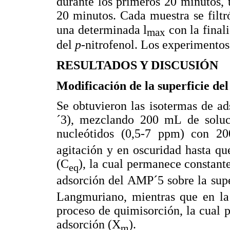
durante los primeros 20 minutos, t
20 minutos. Cada muestra se filtr
l
una determinada
con la final
max
del
p
-nitrofenol. Los experimentos
RESULTADOS Y DISCUSIÓN
Modificación de la superficie del
Se obtuvieron las isotermas de a
´3), mezclando 200 mL de soluci
nucleótidos (0,5-7 ppm) con 
agitación y en oscuridad hasta qu
(C
), la cual permanece constant
eq
adsorción del AMP´5 sobre la supe
Langmuriano, mientras que en l
proceso de quimisorción, la cual 
adsorción (X
).
m