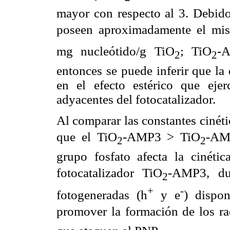
mayor con respecto al 3. Debido
poseen aproximadamente el mis
mg nucleótido/g TiO
; TiO
-A
2
2
entonces se puede inferir que la
en el efecto estérico que ejer
adyacentes del fotocatalizador.
Al comparar las constantes cinét
que el TiO
-AMP3 > TiO
-AMP
2
2
grupo fosfato afecta la cinéti
fotocatalizador TiO
-AMP3, du
2
+
-
fotogeneradas (h
y e
) dispo
promover la formación de los rad