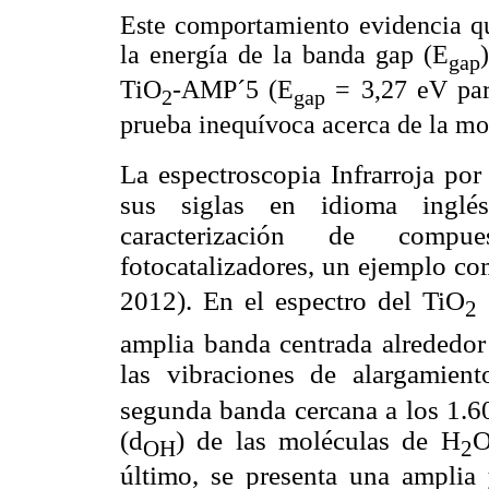
Este comportamiento evidencia qu
la energía de la banda gap (E
gap
TiO
-AMP´5 (E
= 3,27 eV par
2
gap
prueba inequívoca acerca de la mo
La espectroscopia Infrarroja po
sus siglas en idioma inglé
caracterización de compu
fotocatalizadores, un ejemplo co
2012). En el espectro del TiO
2
amplia banda centrada alrededor
las vibraciones de alargamient
segunda banda cercana a los 1.60
(
d
) de las moléculas de H
O
OH
2
último, se presenta una amplia