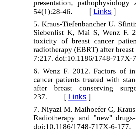
presentation, pathophysiology
[
Links
]
54(1):28-46.
5. Kraus-Tiefenbancher U, Sfint
Siebenlist K, Mai S, Wenz F. 2
toxicity of breast cancer patie
radiotherapy (EBRT) after breast
7:217. doi:10.1186/1748-717X-
6. Wenz F. 2012. Factors of inf
cancer patients treated with st
after breast conserving surg
[
Links
]
237.
7. Niyazi M, Maihoefer C, Krau
Radiotherapy and "new" drugs-n
doi:10.1186/1748-717X-6-177.