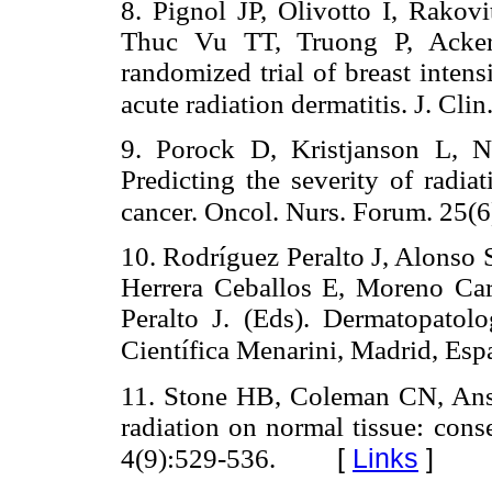
8. Pignol JP, Olivotto I, Rako
Thuc Vu TT, Truong P, Ackerm
randomized trial of breast inten
acute radiation dermatitis. J. Cl
9. Porock D, Kristjanson L, N
Predicting the severity of radia
cancer. Oncol. Nurs. Forum. 25(
10. Rodríguez Peralto J, Alonso 
Herrera Ceballos E, Moreno Ca
Peralto J. (Eds). Dermatopatolog
Científica Menarini, Madrid, Esp
11. Stone HB, Coleman CN, Ans
radiation on normal tissue: con
[
Links
]
4(9):529-536.