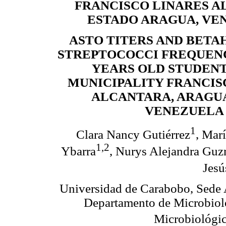
FRANCISCO LINARES A
ESTADO ARAGUA, VE
ASTO TITERS AND BET
STREPTOCOCCI FREQUENCY
YEARS OLD STUDEN
MUNICIPALITY FRANCIS
ALCANTARA, ARAGUA
VENEZUELA
1
Clara Nancy Gutiérrez
, Mar
1,2
Ybarra
, Nurys Alejandra Gu
Jesú
Universidad de Carabobo, Sede A
Departamento de Microbiolo
Microbiológica