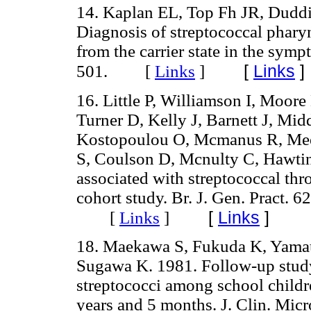
14. Kaplan EL, Top Fh JR, Dud
Diagnosis of streptococcal pharyng
from the carrier state in the symp
[
Links
]
501. [
Links
]
16. Little P, Williamson I, Moor
Turner D, Kelly J, Barnett J, Mi
Kostopoulou O, Mcmanus R, Meer
S, Coulson D, Mcnulty C, Hawtin 
associated with streptococcal thro
cohort study. Br. J. Gen. Pract. 
[
Links
]
[
Links
]
18. Maekawa S, Fukuda K, Yamau
Sugawa K. 1981. Follow-up study 
streptococci among school childr
years and 5 months. J. Clin. Mic