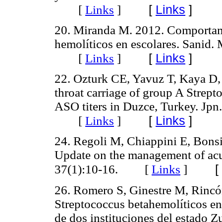
[
Links
]
[
Links
]
20. Miranda M. 2012. Comportami
hemolíticos en escolares. Sanid. 
[
Links
]
[
Links
]
22. Ozturk CE, Yavuz T, Kaya D,
throat carriage of group A Strept
ASO titers in Duzce, Turkey. Jpn.
[
Links
]
[
Links
]
24. Regoli M, Chiappini E, Bonsi
Update on the management of acute 
[
37(1):10-16. [
Links
]
26. Romero S, Ginestre M, Rincó
Streptococcus betahemolíticos en 
de dos instituciones del estado Z