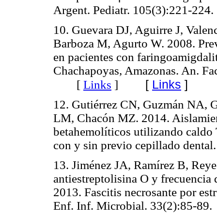
Argent. Pediatr. 105(3):221-
10. Guevara DJ, Aguirre J, Valenc
Barboza M, Agurto W. 2008. Prev
en pacientes con faringoamigdalit
Chachapoyas, Amazonas. An. Fac
[
Links
]
[
Links
]
12. Gutiérrez CN, Guzmán NA, Go
LM, Chacón MZ. 2014. Aislamient
betahemolíticos utilizando caldo
con y sin previo cepillado dent
13. Jiménez JA, Ramírez B, Reye
antiestreptolisina O y frecuencia 
2013. Fascitis necrosante por est
Enf. Inf. Microbial. 33(2):85-89.