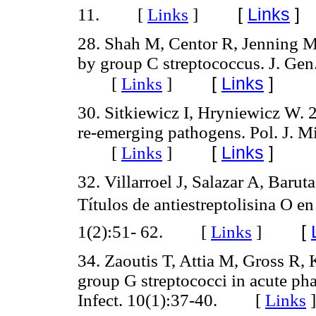
[
Links
]
11. [
Links
]
28. Shah M, Centor R, Jenning M
by group C streptococcus. J. Gen
[
Links
]
[
Links
]
30. Sitkiewicz I, Hryniewicz W. 
re-emerging pathogens. Pol. J. M
[
Links
]
[
Links
]
32. Villarroel J, Salazar A, Barut
Títulos de antiestreptolisina O 
[
1(2):51- 62. [
Links
]
34. Zaoutis T, Attia M, Gross R, 
group G streptococci in acute pha
Infect. 10(1):37-40. [
Links
]