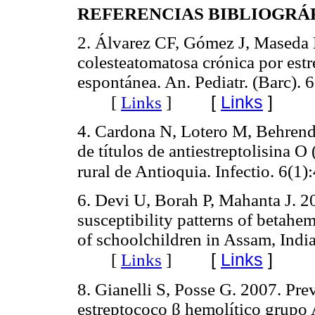
REFERENCIAS BIBLIOGRÁ
2. Álvarez CF, Gómez J, Maseda 
colesteatomatosa crónica por estr
espontánea. An. Pediatr. (Barc). 
[
Links
]
[
Links
]
4. Cardona N, Lotero M, Behrend
de títulos de antiestreptolisina 
rural de Antioquia. Infectio. 
6. Devi U, Borah P, Mahanta J. 2
susceptibility patterns of betahem
of schoolchildren in Assam, India.
[
Links
]
[
Links
]
8. Gianelli S, Posse G. 2007. Pre
estreptococo β hemolítico grupo 