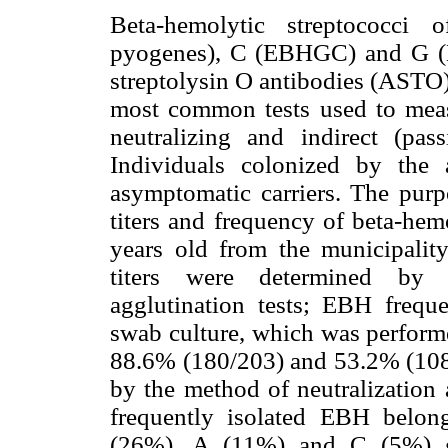
Beta-hemolytic streptococci
pyogenes), C (EBHGC) and G (E
streptolysin O antibodies (ASTO) 
most common tests used to measu
neutralizing and indirect (pass
Individuals colonized by the 
asymptomatic carriers. The pur
titers and frequency of beta-hem
years old from the municipalit
titers were determined by ne
agglutination tests; EBH frequ
swab culture, which was performe
88.6% (180/203) and 53.2% (108/2
by the method of neutralization 
frequently isolated EBH belo
(26%), A (11%) and C (5%) gr