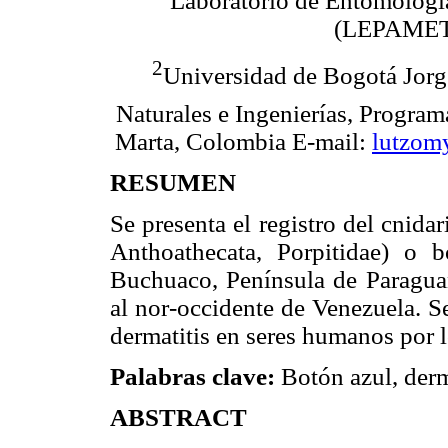
Laboratorio de Entomología
(LEPAMET)
2
Universidad de Bogotá Jorg
Naturales e Ingenierías, Progra
Marta, Colombia E-mail:
lutzom
RESUMEN
Se presenta el registro del cnida
Anthoathecata, Porpitidae) o 
Buchuaco, Península de Paraguan
al nor-occidente de Venezuela. S
dermatitis en seres humanos por 
Palabras clave:
Botón azul, derm
ABSTRACT