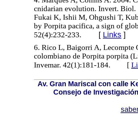
cnidarian evolution. Invert. B
Fukai K, Ishii M, Ohgushi T, Kubo
by Porpita pacifica, a sign of gl
[
Links
]
52(4):232-233.
6. Rico L, Baigorri A, Lecompte O
colombiano de Porpita porpita (L
Invemar. 42(1):181-184. [
L
Av. Gran Mariscal con calle Ke
Consejo de Investigació
sabe