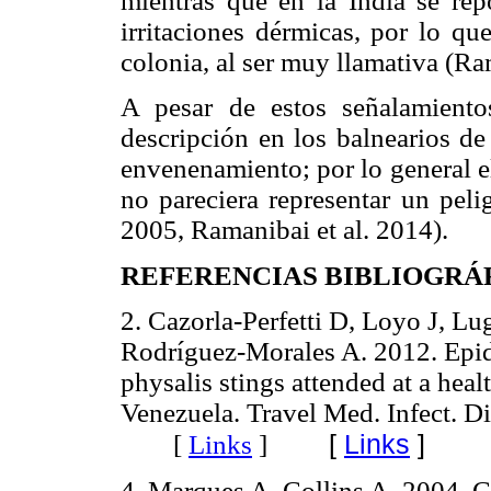
mientras que en la India se rep
irritaciones dérmicas, por lo qu
colonia, al ser muy llamativa (Ra
A pesar de estos señalamiento
descripción en los balnearios d
envenenamiento; por lo general e
no pareciera representar un peli
2005, Ramanibai et al. 2014).
REFERENCIAS BIBLIOGRÁ
2. Cazorla-Perfetti D, Loyo J, L
Rodríguez-Morales A. 2012. Epid
physalis stings attended at a heal
Venezuela. Travel Med. Infect. D
[
Links
]
[
Links
]
4. Marques A, Collins A. 2004. C