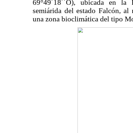
69°49´18´´O), ubicada en la 
semiárida del estado Falcón, al
una zona bioclimática del tipo Mo