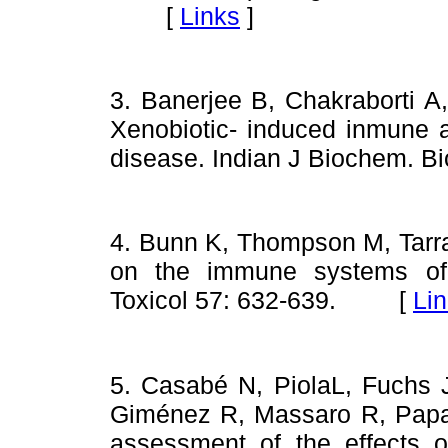
[
Links
]
3. Banerjee B, Chakraborti A
Xenobiotic- induced inmune al
disease. Indian J Biochem. Bi
4. Bunn K, Thompson M, Tarra
on the immune systems of
Toxicol 57: 632-639.
[
Li
5. Casabé N, PiolaL, Fuchs 
Giménez R, Massaro R, Papa 
assessment of the effects o