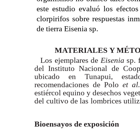
este estudio evaluó los efecto
clorpirifos sobre respuestas in
de tierra Eisenia sp.
M
A
TERIALES
Y
MÉ
T
O
Los ejemplares
de
Eisenia
sp. 
del
Instituto
Nacional
de
Coope
ubicado
en
T
unapui, estad
recomendaciones de
Polo
et
al
estiércol
equino
y
desechos
veget
del
cultivo
de
las
lombrices
utili
Bioensayos de exposición