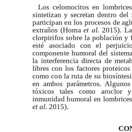
Lo
s
celomocito
s
e
n
lombrice
sintetiza
n y
secreta
n
dentr
o
de
l
participa
n
e
n
los proceso
s
d
e
agl
extraño
s
(Hom
a
e
t
al
.
2015)
.
L
a
clorpirifo
s
sobr
e
l
a
població
n y
est
é
asociado co
n
e
l
perjuici
component
e
humora
l
de
l
sistem
l
a
interferenci
a
direct
a
d
e
metab
libre
s
co
n
lo
s
factores proteico
s
como co
n
l
a
rut
a
d
e
s
u
biosíntesi
e
n
ambo
s
parámetros
.
Alguno
s
tóxico
s
tale
s
com
o
aroclo
r
inmunida
d
humoral e
n
lombrice
e
t
al
.
2015).
CO