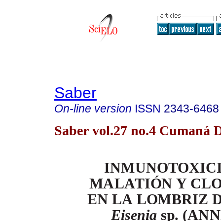
Saber
On-line version
ISSN
2343-6468
Saber vol.27 no.4 Cumaná D
I
NM
U
N
OT
O
X
I
C
M
A
L
A
T
I
Ó
N
Y C
L
E
N
L
A
L
O
M
B
R
I
Z
E
i
s
e
n
i
a
s
p
.
(
A
NN