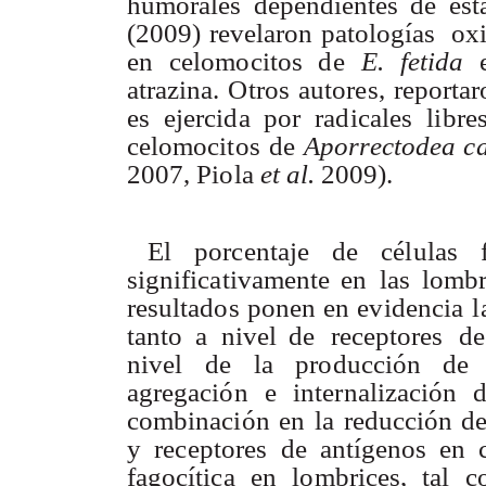
humorale
s
dependiente
s
d
e
est
(2009
)
revelaron patología
s
oxi
e
n
celomocito
s
d
e
E
.
fetid
a
atrazina
.
Otro
s
autores
,
reportar
e
s
ejercid
a
po
r
radicales libre
celomocitos d
e
Apor
r
ectode
a
c
2007
,
Piol
a
e
t
al
.
2009).
E
l
porcentaj
e
d
e
célula
s
significativament
e
e
n
la
s
lombr
resultado
s
pone
n
e
n
evidencia l
tant
o
a
nivel
d
e
receptore
s
d
e
nive
l
d
e
l
a
producció
n
d
e
agregació
n
e
internalizació
n
combinació
n
e
n
l
a
reducción d
y
receptores d
e
antígeno
s
e
n
fagocític
a
e
n
lombrices
,
ta
l
c