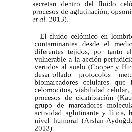
secretan
dentro
del fluido
cel
procesos de aglutinación,
opsoni
et
al.
2013).
El
fluido celómico
en
lombri
contaminantes desde
el
medi
diferentes
tejidos,
por
tanto el
vulnerable a
la acción
perjudici
vertidos
al
suelo
(Cooper
y
Hir
desarrollado
protocolos
met
biomarcadores celulares
que i
celomocitos, viabilidad
celula
r
,
procesos
de
cicatrización (Ka
grupo
de
marcadores
molecul
actividad
aglutinante y
lítica,
nivel humoral (Arslan-
A
ydoğd
2013).