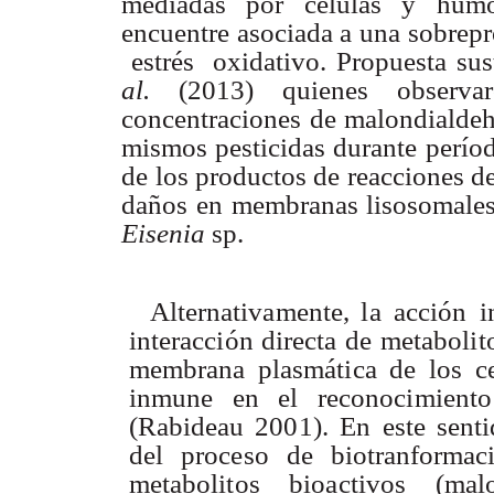
mediadas
por
células
y
humo
encuentre
asociada
a
una sobrep
estrés oxidativo.
Propuesta
sus
al.
(2013)
quienes
observa
concentraciones
de
malondialde
mismos
pesticidas durante
perío
de
los
productos de
reacciones d
daños
en
membranas lisosomales 
Eisenia
sp.
Alternativamente
,
l
a
acció
n
i
interacció
n
direct
a
d
e
metabolit
membrana plasmátic
a
d
e
lo
s
c
inmun
e
e
n
e
l
reconocimient
o
(Rabidea
u
2001)
.
E
n
est
e
senti
de
l
proces
o
de biotranformac
metabolito
s
bioactivo
s
(mal