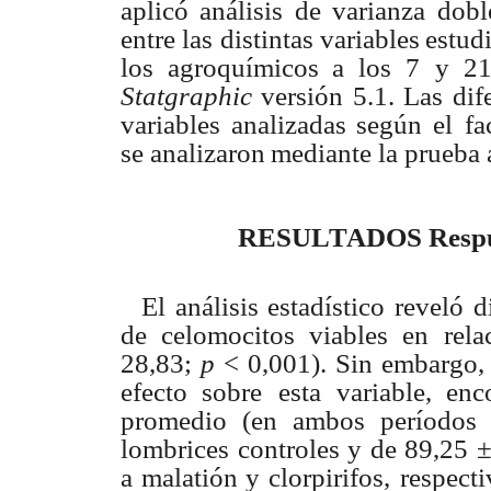
aplicó
análisis de
varianza
dob
entre
las
distintas variables
estud
los
agroquímicos
a
los
7
y
2
Statgraphic
versión
5.1.
Las
dif
variables
analizadas según
el
fa
se analizaron
mediante
la
prueba
RESU
L
T
ADOS Respue
El
análisis
estadístico
reveló
d
de
celomocitos
viables
en
rela
28,83;
p
< 0,001).
Sin emba
r
go,
efecto sobre
esta
variable,
enc
promedio (en
ambos
períodos
lombrices
controles
y
de
89,25
±
a malatión y clorpirifos,
respect