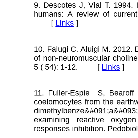
9. Descotes J, Vial T. 1994. 
humans: A review of curren
[
Links
]
10. Falugi C, Aluigi M. 2012.
of non-neuromuscular cholines
5 ( 54): 1-12.
[
Links
]
11. Fuller-Espie S, Bearoff
coelomocytes from the eart
dimethylbenze&#091;a&#0
examining reactive oxyge
responses inhibition. Pedobio