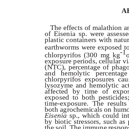
A
T
h
e
e
f
f
e
c
t
s
o
f
ma
la
th
i
o
n
a
o
f
E
is
e
n
i
a
s
p
.
w
e
r
e
a
s
s
e
s
s
e
p
l
a
s
t
i
c
c
o
n
t
a
i
n
e
r
s
w
i
t
h
n
a
t
u
e
a
r
t
h
w
o
r
m
s
w
e
r
e
e
xp
os
e
d
t
-1
c
h
l
o
r
p
yr
i
f
o
s
(
3
0
0
mg
k
g
e
xp
o
s
u
r
e
p
e
r
i
o
d
s
,
c
e
l
l
u
l
a
r
v
i
(
N
T
C
)
,
p
e
rc
e
n
t
a
ge
o
f
p
h
a
g
a
n
d
h
e
m
o
l
y
t
i
c
p
e
rc
e
n
t
a
ge
c
h
l
o
r
p
yr
i
f
o
s
e
xp
o
s
u
r
e
s
ca
u
l
ys
o
zy
m
e
a
n
d
h
e
m
o
l
y
t
i
c
a
c
a
f
f
e
c
te
d
b
y
ti
m
e
o
f
e
xp
o
e
xp
os
e
d
t
o
b
o
t
h
p
e
s
t
i
c
i
d
e
s
ti
m
e
-
e
xp
o
s
u
r
e
.
T
h
e
r
e
s
u
l
t
s
b
o
t
h
a
g
r
o
c
h
e
m
i
c
al
s
o
n
h
u
m
E
i
s
e
n
i
a
s
p.
,
w
h
i
ch
c
o
u
l
d
i
n
b
y
bi
o
t
i
c
s
t
r
e
s
so
r
s
,
s
u
ch
a
s
t
h
e
s
o
i
l.
T
h
e
i
m
m
u
n
e
r
e
sp
o
n