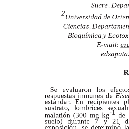
S
uc
r
e
,
D
e
pa
2
U
n
i
v
e
r
s
id
a
d
d
e
O
r
i
e
Ci
e
nci
a
s
,
D
e
pa
r
t
a
m
e
n
B
i
oqu
ími
c
a
y
E
c
o
t
o
x
E-
ma
i
l
:
e
z
ed
z
a
pat
a
R
S
e
e
v
a
l
ua
ro
n
l
o
s
e
f
e
c
t
o
r
e
s
p
u
e
s
t
a
s
i
n
m
u
n
e
s
d
e
E
i
s
e
e
s
t
á
n
da
r
.
E
n
r
e
c
i
pi
e
n
te
s
p
s
u
s
t
r
a
t
o
,
l
o
m
b
r
i
c
e
s
s
e
x
u
a
l
-1
ma
la
t
i
ó
n
(
3
0
0
mg
k
g
d
e
s
u
el
o
)
d
u
r
a
n
t
e
7
y
2
1
d
e
xp
o
si
c
i
ó
n
,
s
e
de
te
r
m
i
n
ó
l