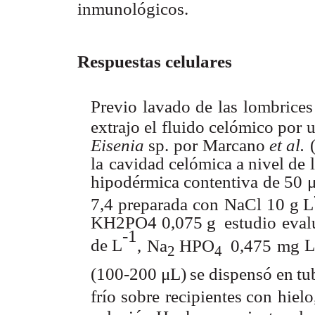
inmunológicos.
Respuestas celula
r
es
Previo
lavado
de
las
lombrices
extrajo
el
fluido
celómico
por
Eisenia
sp.
por
Marcano
et al.
la
cavidad celómica a
nivel
de
hipodérmica
contentiva
de
50
7,4
preparada
con
NaCl
10
g L
KH2PO4
0,075
g
estudio
eval
-1
de
L
,
Na
HPO
0,475
mg
2
4
(100-200
μ
L)
se
dispensó
en
tu
frío
sobre
recipientes
con
hielo