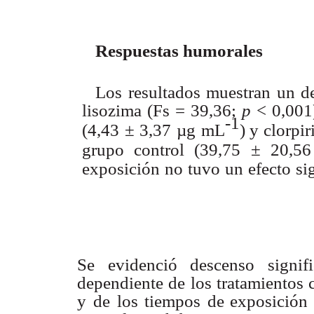
Respuestas humorales
Los
resultados
muestran
un
d
lisozima
(Fs
=
39,36;
p
<
0,001
-1
(4,43
±
3,37
µg
mL
) y
clorpir
grupo control
(39,75
±
20,56
exposición
no
tuvo
un
efecto
si
Se
evidenció
descenso
signif
dependiente de
los
tratamientos 
y
de
los
tiempos
de exposición