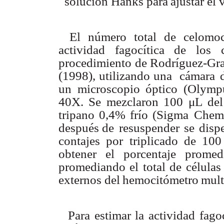
solución
Hanks para
ajustar
el
El
número
total
de
celomoc
actividad
fagocítica
de
los
procedimiento
de
Rodríguez-Gr
(1998),
utilizando una
cámara
un
microscopio óptico
(Olymp
40X.
Se
mezclaron
100
μ
L
del
tripano
0,4%
frío
(Sigma Chemi
después de
resuspender
se
disp
contajes
por
triplicado de
100
obtener
el
porcentaje
promed
promediando
el
total
de células
externos del
hemocitómetro
mult
Para
estimar
la
actividad
fago