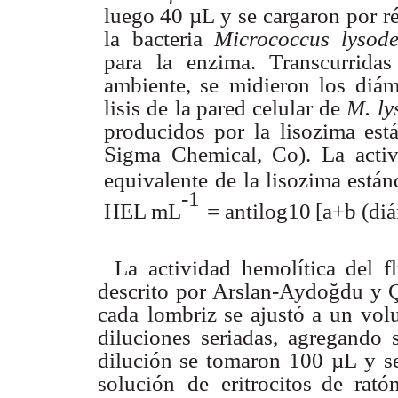
luego
40
µL
y
se ca
r
garon
por
r
la
bacteria
Mic
r
ococcus lysod
para
la
enzima.
T
ranscurridas
ambiente,
se
midieron
los diám
lisis
de
la pared
celular
de
M.
ly
producidos
por
la
lisozima
est
Sigma
Chemical, Co).
La acti
equivalente de
la
lisozima
están
-1
HEL
m
L
=
antilog10
[a+b
(di
La
actividad
hemolítica
del
f
descrito
por Arslan-
A
ydoğdu
y 
cada
lombriz se
ajustó
a
un
vol
diluciones
seriadas,
agregando
dilución
se
tomaron
100
µL
y
s
solución
de
eritrocitos de
rató