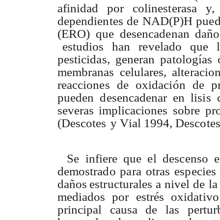
afinida
d
po
r
colinesteras
a
y
,
dependiente
s
d
e
NAD(P)H pued
(ERO) qu
e
desencadena
n
daño
estudio
s
ha
n
revelad
o
qu
e
l
pesticidas
,
generan patología
s
membrana
s
celulares
,
alteracio
reaccione
s
d
e
oxidació
n
d
e
p
puede
n
desencadena
r
en lisi
s
severas implicacione
s
sobr
e
pr
(Descote
s
y
V
ia
l
1994
,
Descote
S
e
infier
e
qu
e
e
l
descens
o
e
demostrad
o
par
a
otra
s
especie
s
daño
s
estructurales
a
nive
l
d
e
l
a
mediado
s
po
r
estré
s
oxidativ
o
principa
l
caus
a
d
e
la
s
pertur