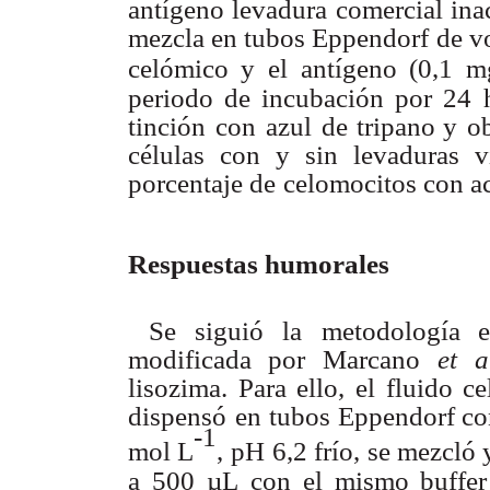
antígeno
levadura
comercial ina
mezcla
en
tubos Eppendorf
de
v
celómico
y
el
antígeno
(0,1
m
periodo
de
incubación
por
24
tinción
con
azul
de tripano
y
o
células
con
y
sin
levaduras
v
porcentaje
de
celomocitos con
a
Respuestas humorales
Se
siguió
la
metodología
e
modificada
por
Marcano
et
a
lisozima. Para ello, el fluido c
dispensó
en tubos
Eppendorf
co
-1
mol
L
,
pH
6,2
frío,
se
mezcló
a
500
µL
con
el
mismo
bu
f
fer