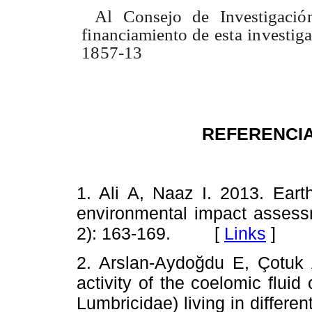
A
l
Consej
o
d
e
Investigació
financiamient
o
d
e
est
a
investig
1857-13
REFERENCIA
1. Ali A, Naaz I. 2013. Ear
environmental impact assess
2): 163-169.
[
Links
]
2. Arslan-Aydoğdu E, Çotuk A
activity of the coelomic fluid
Lumbricidae) living in different