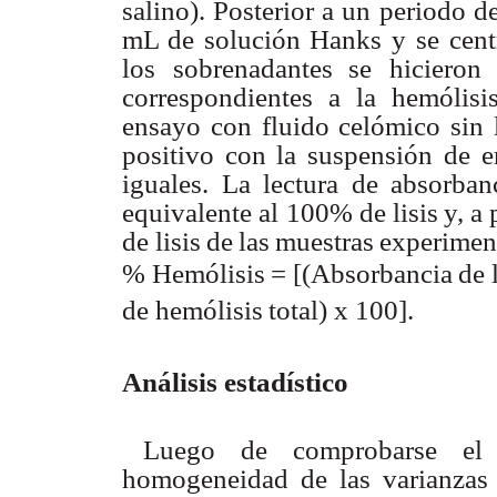
salino). Posterior
a
un
periodo d
mL de
solución
Hanks
y
se
cent
los
sobrenadantes
se
hicieron 
correspondientes
a la
hemólisis
ensayo con
fluido
celómico
sin
positivo
con
la
suspensión
de
e
iguales.
La
lectura
de
absorban
equivalente al
100% de
lisis
y
,
a
de lisis
de
las
muestras
experimen
%
Hemólisis
=
[(Absorbancia
de
de
hemólisis
total)
x 100].
Análisis estadístico
Luego
de
comprobarse
el
homogeneidad
de
las
varianzas