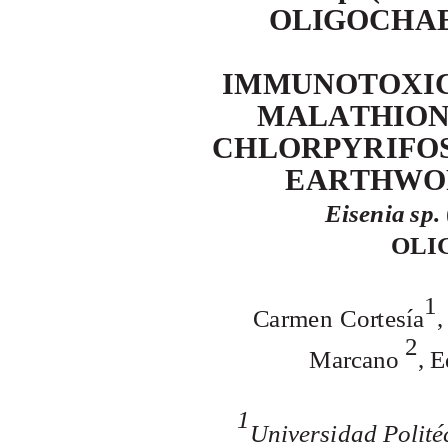
O
L
I
G
OC
H
A
IMM
U
N
OT
O
X
I
MA
L
A
T
H
IO
C
H
L
O
R
P
Y
R
I
F
O
E
A
R
T
H
W
O
E
i
s
e
n
i
a
sp
.
O
L
I
1
C
a
r
m
e
n
C
o
r
t
e
s
í
a
,
2
M
a
r
c
a
no
, E
1
U
n
i
v
e
r
s
id
a
d
P
ol
it
é