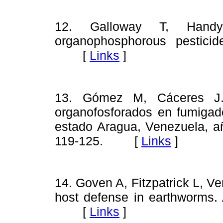
12. Galloway T, Handy
organophosphorous pestici
[
Links
]
13. Gómez M, Cáceres J. 
organofosforados en fumiga
estado Aragua, Venezuela, a
119-125.
[
Links
]
14. Goven A, Fitzpatrick L, V
host defense in earthworms.
[
Links
]