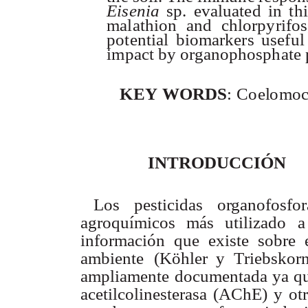
E
i
s
e
n
i
a
s
p
.
e
v
a
l
u
a
te
d
i
n
th
ma
la
th
i
o
n
a
n
d
c
h
l
o
r
p
yr
i
f
o
s
p
o
te
n
t
i
a
l
bi
o
m
a
r
k
e
r
s
u
s
e
f
u
l
i
mp
a
c
t
b
y
org
a
no
ph
o
s
p
h
a
t
e
K
EY
W
O
R
D
S
:
Co
el
om
o
INTRODUCCIÓN
Los
pesticidas
o
r
ganofosfo
agroquímicos
más utilizado
a
información que
existe
sobre
ambiente
(Köhler y
T
riebskor
ampliamente
documentada
ya
q
acetilcolinesterasa
(AChE)
y
ot