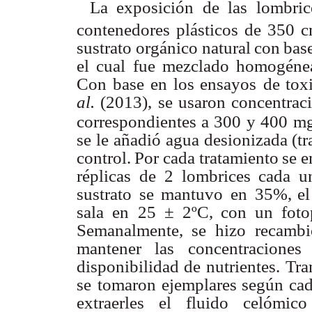
La
exposición de
las
lombric
contenedores
plásticos
de
350
c
sustrato
o
r
gánico natural
con
bas
el
cual
fue
mezclado
homogéne
Con
base
en
los
ensayos
de
tox
al.
(2013),
se
usaron concentraci
correspondientes a
300
y
400
m
se
le
añadió
agua
desionizada (tr
control.
Por cada
tratamiento
se
e
réplicas
de
2
lombrices cada
u
sustrato
se
mantuvo
en
35%, el
sala
en
25
± 2ºC,
con
un
foto
Semanalmente, se
hizo
recambi
mantener
las
concentraciones
disponibilidad
de
nutrientes.
T
ra
se
tomaron ejemplares
según
ca
extraerles
el
fluido
celómico