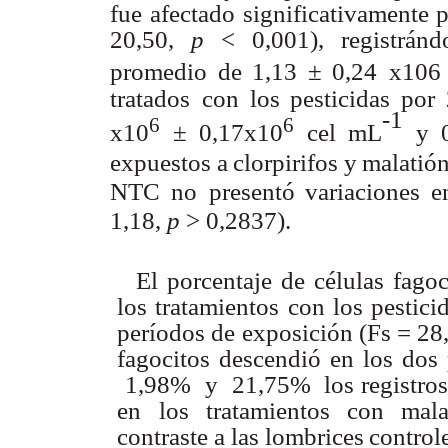
fue
afectado
significativamente 
20,50,
p
<
0,001),
registrán
promedio
de
1,13
±
0,24 x106
tratados
con
los
pesticidas
por
-1
6
6
x10
±
0,17x10
cel
m
L
y
expuestos
a
clorpirifos
y
malatión
NTC
no
presentó
variaciones
e
1,18,
p
> 0,2837).
El
porcentaje de
células
fagoc
los
tratamientos
con
los
pestici
períodos de exposición
(Fs
=
28
fagocitos
descendió
en
los
dos
1,98%
y
21,75%
los registro
en
los tratamientos
con
mala
contraste
a
las
lombrices
control