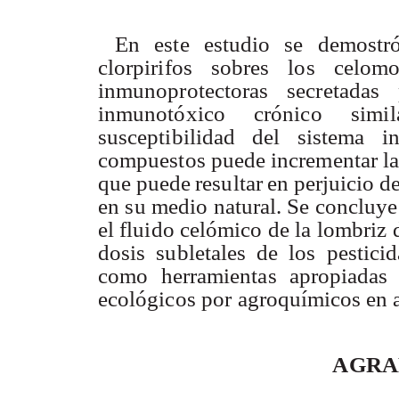
E
n
est
e
estudi
o
s
e
demostr
clorpirifo
s
sobre
s
lo
s
celomo
inmunoprotectora
s
secretada
s
inmunotóxic
o
crónic
o
simi
susceptibilida
d
de
l
sistema
i
compuesto
s
puede incrementa
r
l
qu
e
pued
e
resulta
r
e
n
perjuici
o
d
e
n
s
u
medi
o
natural
.
S
e
concluy
e
e
l
fluid
o
celómic
o
d
e
la lombri
z
dosis subletale
s
d
e
lo
s
pesticid
com
o
herramienta
s
apropiada
s
ecológico
s
po
r
agroquímico
s
en 
AGRA