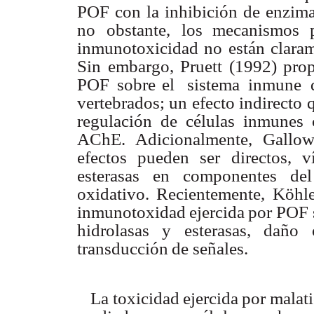
POF
con
la
inhibición
de
enzima
no
obstante,
los mecanismos 
inmunotoxicidad no
están
clara
Sin
emba
r
go,
Pruett
(1992) pro
POF
sobre el
sistema
inmune
vertebrados; un
efecto
indirecto
regulación
de
células inmunes
AChE. Adicionalmente,
Gallo
efectos
pueden
ser
directos,
v
esterasas
en
componentes del
oxidativo. Recientemente, Köhle
inmunotoxidad
ejercida
por
POF
hidrolasas
y
esterasas,
daño
transducción
de
señales.
La
toxicidad
ejercida
por
malat