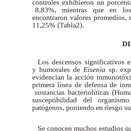
controles
exhibieron
un
porcent
8,83%,
mientras
que
en
lo
encontraron
valores
promedios, 
1
1,25%
(
T
abla2).
D
Los
descensos
significativos 
y
humorales
de
Eisenia
sp. exp
evidencian
la acción
inmunotóxi
primera
línea
de
defensa
de
inm
sustancias
bacteriolíticas
(Hom
susceptibilidad del o
r
ganismo
patógenos, poniendo
en
riesgo
su
Se
conocen muchos
estudios q