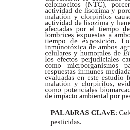
c
el
om
o
c
i
t
o
s
(
N
T
C
)
,
p
o
rc
e
a
c
t
i
v
i
d
a
d
d
e
l
is
o
z
i
m
a
y
p
o
r
ma
la
t
i
ó
n
y
c
l
o
r
p
i
r
i
f
o
s
ca
u
s
a
c
t
i
v
i
d
a
d
d
e
l
is
o
z
i
m
a
y
h
e
m
a
f
e
c
t
a
d
a
s
p
o
r
e
l
t
i
e
m
p
o
d
e
l
o
m
b
r
i
c
e
s e
x
p
u
e
s
t
a
s
a
a
m
b
t
i
e
m
p
o
d
e
e
xp
o
s
i
c
i
ó
n
.
L
o
i
n
m
u
n
o
t
ó
x
i
c
a
d
e
a
m
b
o
s
a
g
r
c
e
l
u
l
a
r
e
s y
h
u
mo
r
a
l
e
s
d
e
E
i
l
o
s
e
f
e
c
t
o
s
p
e
r
j
u
d
i
ci
a
l
e
s
ca
c
om
o
m
i
c
r
o
org
an
ismo
s
p
r
e
s
p
u
e
s
t
a
s
i
n
m
u
n
e
s
m
e
d
i
a
d
e
v
a
l
u
a
d
a
s
e
n
e
s
t
e
e
s
t
u
d
i
o
f
ma
la
t
i
ó
n
y
c
l
o
r
p
i
r
i
f
o
s
,
e
v
i
c
om
o
p
o
te
nci
a
l
e
s
bi
o
m
a
r
c
a
d
e
i
mp
a
c
t
o
a
m
bi
e
n
t
a
l
p
o
r
p
e
P
A
L
A
b
R
A
S
C
L
A
v
E
:
C
el
p
e
s
t
i
c
i
d
a
s
.