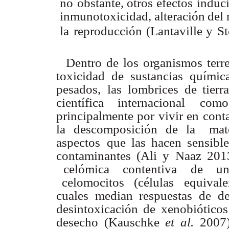
no
obstante,
otros efectos
induc
inmunotoxicidad,
alteración
del
la
reproducción
(Lantaville
y
S
Dentro
de
los
o
r
ganismos
terr
toxicidad
de
sustancias
química
pesados,
las lombrices
de
tierr
científica internacional
como
principalmente
por
vivir
en
cont
la
descomposición
de
la mate
aspectos
que las
hacen
sensibl
contaminantes
(Ali y
Naaz
201
celómica
contentiva
de
u
celomocitos
(células
equivale
cuales
median respuestas de
de
desintoxicación
de
xenobióticos
desecho
(Kauschke
et
al.
2007)