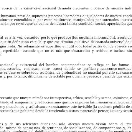
acerca
de
la
crisis civilizacional desnuda
crecientes
procesos
de
anomia indi
o
humano»
presa
de
supuestos procesos liberadores e igualadores de nuestra con
almente entendidos o por esta
r
, sutilmente, manipulados por soterrados intere
inarán por revolverse en contra de nuestra innata condición social; apreciación qu
ial
es
a
la
vez
destruido
por lo que produce (los media, la información), resorbido
que su
definición es
nula,
y
que
ese
término
que
sirve
de coartada
universal
de
igna
nada.
No
solamente
es
superfluo
e inútil
-por
todas
partes
donde
aparece
es
al, repetición- esconde que no es más que abstracción y residuo, e incluso si
l.
lizacional y existencial del hombre
contemporáneo
se
refleja en
las
formas
nos, escuelas,
empresas,
entre
otros)
donde
se
perfilan y transcurren nuestras
ue su base es sobre todo tectónica,
de
profundidad
no
material
por
ello
sus
causa
tas
y
, por lo tanto, difícilmente detectable por quien la padece, a pesar de que están
necesario que nuestra mirada sea introspectiva, crítica, sensible y serena; asimismo,
itando el aniqueísmo y reduccionismo que nos imponen las maneras establecidas d
os
y
situaciones
y
, así, alcance «mostrarnos» este invisible (la creciente pérdida de s
stencia) que gobierna desde la trastienda nuestras maneras de pensa
r
, actuar y senti
es
y
de
sus
referentes
éticos no
solo
afectan
nuestra
visión sobre
el
mu
do
mismo de pensa
r
-nos, de senti
r
-nos, de socializa
r
-nos, de comporta
r
-nos
y
,
en
medida,
producto
del
debilitamiento y creciente cuestionamiento a las premisas y 