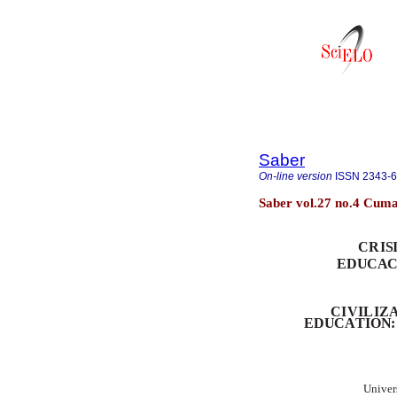
Saber
On-line version
ISSN
2343-
Saber vol.27 no.4 Cum
C
R
I
S
E
D
UC
A
C
IV
I
L
I
Z
E
D
UC
A
T
IO
N
:
U
n
i
v
e
r