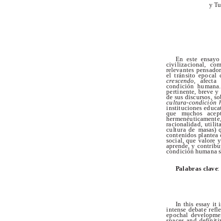
y
T
E
n
e
s
t
e
en
s
a
y
o
c
i
v
il
i
za
c
i
o
nal
,
c
o
r
el
e
v
a
n
te
s
p
en
s
a
do
e
l
t
r
á
n
s
i
t
o
e
po
c
a
l
c
r
e
s
c
en
d
o
,
a
f
e
c
t
a 
c
on
d
i
c
i
ó
n
h
u
m
a
n
a
.
p
e
r
t
i
n
e
n
t
e
,
br
e
v
e
y
d
e
s
u
s
d
i
sc
u
r
so
s
,
s
o
c
u
l
t
u
r
a
-
c
o
n
d
i
c
ió
n
i
n
s
t
i
t
uc
i
on
e
s
e
d
uca
q
u
e
m
u
ch
o
s
a
c
e
p
h
e
r
m
e
néu
t
i
c
a
m
e
n
t
e
ra
c
i
o
na
l
i
d
a
d
,
u
t
i
l
i
t
c
u
l
t
u
r
a
d
e
m
a
s
a
s
)
c
o
n
te
n
i
do
s
p
l
a
n
t
e
a
s
o
ci
al
,
q
u
e
v
a
l
o
r
e
y
a
pr
e
nde
,
y
c
o
n
tr
i
b
u
c
on
d
i
c
i
ó
n h
u
m
a
n
a
s
P
a
l
a
b
r
a
s
c
l
a
v
e
:
I
n
th
i
s
e
ss
a
y
i
t
i
i
n
ten
s
e
deba
t
e
r
e
f
l
e
e
po
c
ha
l
de
v
el
opm
e
s
p
a
c
e
s
a
n
d
de
f
i
n
i
t
i