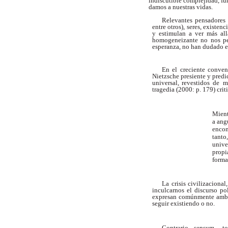
indiscutible complejidad, f
damos a nuestras vidas.
Relevantes pensadores 
entre otros), seres, existenc
y estimulan a ver más all
homogeneizante no nos per
esperanza, no han dudado en
En
el
creciente
conven
Nietzsche presiente y predic
universal, revestidos
de
m
tragedia (2000: p. 179) cr
Mient
a
ang
encon
tanto
unive
propi
forma
La
crisis
civilizacional,
inculcarnos el discurso
po
expresan comúnmente
ambi
seguir existiendo o no.
Contrario
sensum,
t