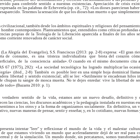
rvido para conferirle
sentido
a
nuestras
existencias.
Apreciación
de crisis exis
xpresada en las palabras de Echeverría (op. cit., 72):
«Los
dioses
parecieran haber
desaparecido.
T
enemos
la
sensación
de
que
los
dioses
han
muerto
o
que simplemente
s
civilizacional,
también
desde los ámbitos espirituales y religiosos del pensamiento
l hombre contemporáneo. Planteamientos que, entendidos como críticas profundas de
encias
propias
de
la
T
eología de
la
Liberación
aparecida
a
finales de
los
años
se
mo corriente renovadora de carácter social.
(La Alegría
del
Evangelio), S.S. Franciscus (2013: pp. 2-8) expresa: «El gran ri
erta de consumo, es una tristeza individualista que brota del
corazón
cóm
erficiales,
de
la
consciencia
aislada». O
cuando
en
el
mismo
documento
cita
AS
67
(1975),
292):
«La
sociedad
tecnológica
ha
logrado
multiplicar las ocasi
legría»
(ibid.,
2-8)
T
ambién
es
posible leer
en
una
simple
hoja
dominical
llama
adera
libertad
y sentido existencial; allí se lee: «Sutilmente te encadenan hilos in
de
chupan tu
sangre
de
mosca muerta. No
te dejes
enredar:
vive
la
libertad de
se
 de todo» (Bazarra
2010: p. 1).
verdadero
sentido
de
la
vida,
estamos ante un nuevo desafío, definitivo
y 
recen
las
ciencias, los discursos académicos y la pedagogía instalada en nuestras
es
sentimos
a
los
otros y a
la
forma
de
o
r
ganizarnos socialmente.
En
definitiva, un
v
tivo, nuevas
maneras de pensa
r
,
sentir
y
enseña
r
,
y
,
en
lo
cotidiano,
nuevas
formas 
resenta intentar "leer" y reflexionar
el
mundo
de
la
vida
y
el
malestar
cultur
o de que estamos viviendo un mundo que aceleradamente dejó de ser real para 
erreal
y
de
la
simulación.
Un mundo donde, sin percatarnos, somos transformados