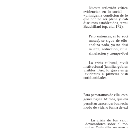
Nuestra
reflexión crítica
evidencian
en
lo
social
«primigenia
condición
de
l
que
por
no
ser
plena
y
cab
discursos establecidos, term
Baudrillard (op. cit., 172):
Pero
entonces,
si
lo
soc
masas),
se
sigue
de
ello
analiza nada,
ya
no
des
muerte, seducción, ritu
simulación y trompe-l'oei
La crisis cultural, civi
institucional
(familia,
gobier
visibles. Pero, lo grave es q
evidentes
a
primeras
vis
cotidianidades.
Para percatarnos de ella, es 
genealógica. Mirada, que ev
permitan
trascender
los
hech
modo de vida, o forma de exi
La
crisis
de
los
valor
devastadores
sobre
el
mo
vidas.
T
odo
ello,
en
gran