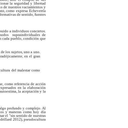
ionar la seguridad y libertad
to de
nuestros
vaciamientos y
esto, como
expresa
Echeverría
lternativas
de
sentido,
fuentes
ibuido a individuos concretos.
modos supraindividuales de
n cada
pueblo,
condición
que
de
los
sujetos,
uno
a
uno.
aradójicamente, en el gran
cultura del malestar como
ue, como
referencia de
acción
expresados
en
la
elaboración
 autoestima, la aceptación y la
algo
profundo
y
complejo. Al
pos
y
maneras
como
hoy
día
mar el "sin sentido de nuestras
udrillard 2012), pseudocultura