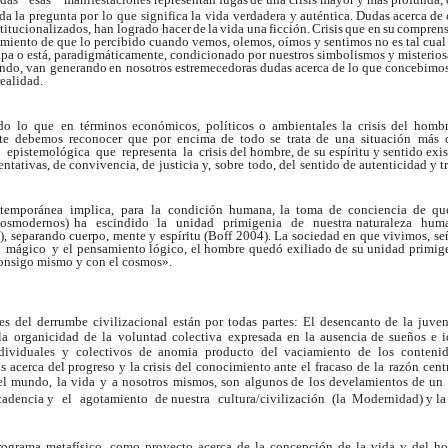
da la
pregunta
por
lo
que
significa la
vida
verdadera
y auténtica. Dudas
acerca de
stitucionalizados, han logrado hacer
de
la
vida
una
ficción.
Crisis
que
en
su
comprens
tamiento de que lo percibido cuando vemos, olemos, oímos y sentimos no es tal cual
apa o está, paradigmáticamente, condicionado por nuestros simbolismos y misterios
endo, van
generando
en
nosotros
estremecedoras
dudas
acerca de lo que concebimos
ealidad.
do
lo
que
en
términos económicos, políticos o ambientales la crisis del hom
nte debemos
reconocer
que
por
encima
de
todo
se
trata
de
una situación más 
epistemológica que representa la crisis del hombre, de su espíritu y sentido exist
entativas, de
convivencia, de
justicia
y
,
sobre
todo,
del
sentido
de autenticidad y t
ntemporánea implica, para la condición
humana,
la
toma
de
conciencia
de
qu
osmodernos) ha escindido la unidad primigenia de nuestra naturaleza huma
), separando
cuerpo, mente y
espíritu (Bo
f
f 2004). La sociedad en que vivimos, se
mágico
y el
pensamiento lógico, el
hombre
quedó
exiliado de
su unidad primige
consigo mismo y con el cosmos».
s del derrumbe civilizacional están por todas partes: El desencanto de la juven
la
o
r
ganicidad
de
la
voluntad
colectiva
expresada
en la
ausencia
de
sueños
e
i
ndividuales y colectivos de anomia producto del vaciamiento de los contenid
s acerca del progreso y la crisis del conocimiento ante el fracaso
de
la
razón
cent
el
mundo,
la
vida
y
a
nosotros mismos,
son
algunos
de
los
develamientos
de
un
cadencia y
el
agotamiento
de nuestra
cultura/civilización
(la
Modernidad) y la 
ograma metafísico, como proyecto acerca de la concepción de la vida y del ho