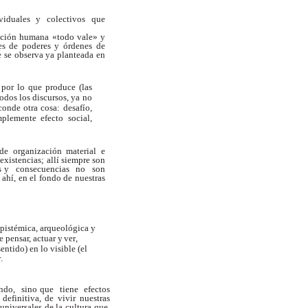
viduales
y
colectivos
que
dición humana
«todo
vale»
y
ses de poderes y órdenes de
e se observa ya planteada en
 por
lo
que
produce
(las
todos
los
discursos,
ya
no
conde
otra
cosa: desafío,
mplemente efecto social,
de o
r
ganización
material
e
 existencias; allí siempre son
s y
consecuencias
no
son
 ahí, en el fondo de nuestras
 epistémica, arqueológica y
e pensa
r
, actuar
y
ve
r
,
entido) en lo visible (el
r
.
ndo,
sino que
tiene
efectos
definitiva,
de
vivir
nuestras
universales de la cultura que,