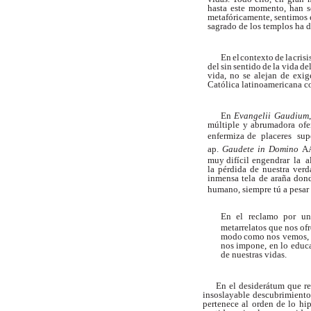
hasta este momento, han se
metafóricamente, sentimos e
sagrado de los
templos ha 
En
el
contexto
de
la
crisi
del
sin
sentido
de
la
vida
de
vida,
no
se
alejan
de
exig
Católica
latinoamericana co
En
Evangelii
Gaudium
,
múltiple y abrumadora of
enfermiza de
placeres
sup
ap.
Gaudete
in
Domino
A
muy difícil engendrar
la
a
la
pérdida
de
nuestra
verd
inmensa tela de araña don
humano, siempre tú a pesar
En
el
reclamo
por
un
metarrelatos
que
nos
of
modo
como
nos vemos,
nos
impone, en
lo
educa
de nuestras vidas.
En el desiderátum que rep
insoslayable
descubrimient
pertenece al
orden
de
lo
hip