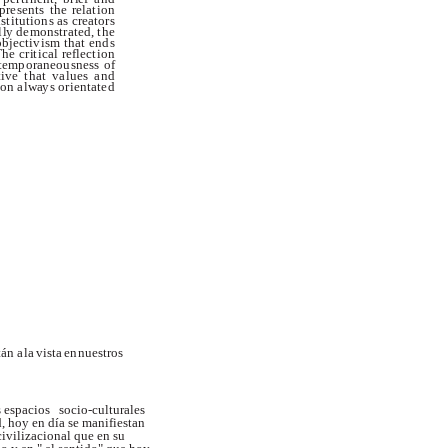
pr
e
s
e
n
t
s
t
h
e
r
e
la
t
i
o
n
n
s
t
i
t
u
t
i
o
n
s
a
s
c
re
a
t
o
r
s
l
l
y
d
e
mo
n
s
t
r
a
te
d
,
t
h
e
o
bj
e
c
t
i
v
is
m
t
h
a
t
e
n
d
s
T
h
e
c
r
i
t
i
c
a
l
r
e
f
l
e
c
t
i
o
n
te
m
p
o
r
a
n
e
o
u
s
n
e
s
s
o
f
t
i
v
e
t
h
a
t
v
a
l
u
e
s
a
n
d
o
n
a
l
w
a
y
s
o
r
i
e
n
t
a
te
d
tán a
la
vista
en
nuestros
s espacios
socio-culturales
, hoy en día se manifiestan
civilizacional que
en
su