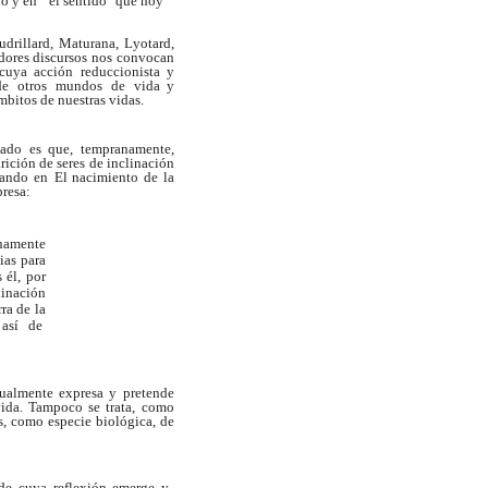
o y en " el sentido" que hoy
udrillard, Maturana,
L
yotard,
dores discursos
nos convocan
cuya acción reduccionista y
de
otros
mundos
de
vida y
mbitos de nuestras vidas.
zado es
que, tempranamente,
arición de seres de inclinación
ando
en
El nacimiento de la
presa:
namente
ias para
 él, por
linación
ra de la
r así de
ualmente expresa y pretende
ida.
T
ampoco
se
trata,
como
s, como especie biológica, de
de
cuya
reflexión
eme
r
ge
y