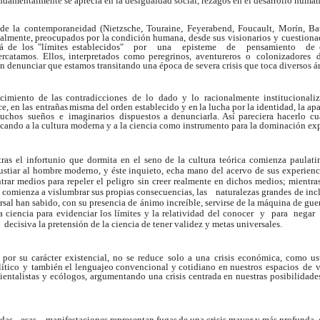
undamentalmente se
aprecia en
la
desigualdad social, rezagos en el desarrollo human
de la contemporaneidad (Nietzsche,
T
ouraine,
Feyerabend,
Foucault,
Morín, Ba
ialmente,
preocupados
por
la
condición
humana, desde
sus
visionarios
y
cuestiona
á de los "límites establecidos"
por
una
episteme
de
pensamiento
de 
catamos. Ellos, interpretados como peregrinos, aventureros
o
colonizadores
 denunciar que estamos transitando una época de severa crisis que toca diversos á
cimiento
de
las
contradicciones de lo dado y lo racionalmente institucionali
e, en las entrañas
misma
del
orden
establecido
y
en
la
lucha
por
la identidad, la ap
uchos
sueños
e
imaginarios
dispuestos a
denunciarla. Así
pareciera
hacerlo
cu
iticando a la cultura moderna y a la ciencia como instrumento para la dominación ex
ras
el
infortunio
que
dormita
en
el
seno de
la
cultura
teórica
comienza
paulati
ustiar
al
hombre
moderno,
y
éste
inquieto, echa mano del acervo de sus
experienc
trar medios para repeler el peligro sin creer realmente en dichos medios; mientras
, comienza a vislumbrar sus propias consecuencias, las
naturalezas
grandes
de inc
rsal han sabido, con su presencia de ánimo increíble, servirse de la máquina de guer
a ciencia para evidenciar los límites y la relatividad del conocer y para nega
 decisiva la pretensión de la ciencia de tener validez y metas universales.
por
su
carácter
existencial,
no se
reduce
solo
a
una
crisis económica,
como us
lítico y también
el
lenguajeo
convencional
y
cotidiano
en
nuestros espacios
de
v
entalistas y
ecólogos,
a
r
gumentando una crisis centrada en nuestras posibilidade
odas
esas
manifestaciones representan
fugas
de
una
crisis
mayor
y
más
profunda,