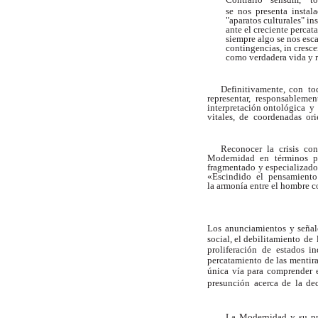
se
nos
presenta
instala
"aparatos culturales" in
ante el creciente perca
siempre algo se nos esc
contingencias,
in
cresc
como verdadera vida y r
Definitivamente, con
to
representa
r
, responsableme
interpretación ontológica y 
vitales,
de
coordenadas
ori
Reconocer la crisis co
Modernidad
en
términos
p
fragmentado y
especializado
«Escindido
el
pensamiento
la armonía entre el hombre 
Los anunciamientos y señale
social,
el
debilitamiento de
proliferación de
estados i
percatamiento de
las
mentira
única
vía
para
comprender
presunción
acerca
de
la
de
La Modernidad y su pr