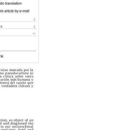
ic translation
is article by e-mail
ks
nk
c
u
r
s
o
m
a
r
c
a
d
o
p
o
r
l
a
u
n
a
p
s
e
u
do
c
u
l
t
u
r
a
(
o
n
c
r
í
t
i
c
a
s
o
br
e
e
s
t
o
s
t
a
c
i
ó
n
m
á
s h
u
m
a
n
a y
i
e
n
t
o
)
d
e
l
s
uj
e
t
o
q
u
e
a
v
e
r
d
a
d
er
a
c
u
l
t
u
r
a y
i
t
i
o
n
,
a
s
o
bj
e
c
t
o
f
a
n
d
a
n
d
d
ia
g
nos
e
d
t
h
e
c
t
s o
u
r
s
o
c
i
oc
u
l
t
u
r
a
l
p
e
r
t
i
n
e
n
t
,
b
r
ie
f
a
n
d