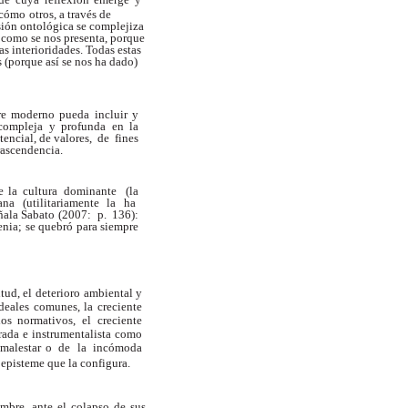
cómo
otros,
a
través
de
ión ontológica se complejiza
 como se nos presenta, porque
as interioridades.
T
odas
estas
 (porque así se nos ha dado)
bre moderno pueda incluir y
compleja y profunda en la
encial, de valores,
de
fines
rascendencia.
e
la
cultura dominante
(la
na (utilitariamente la ha
ñala Sabato (2007:
p.
136):
nia; se quebró para siempre
tud,
el
deterioro
ambiental
y
deales
comunes, la
creciente
os normativos,
el
creciente
rada
e
instrumentalista como
malestar o
de
la
incómoda
episteme que la configura.
mbre, ante el colapso de sus