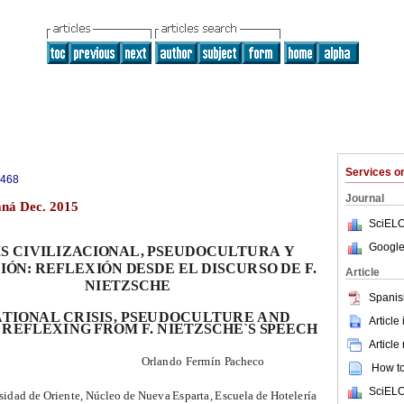
Services 
6468
Journal
aná Dec. 2015
SciELO
Google
IS C
IV
I
L
I
Z
A
C
I
O
N
A
L
,
P
S
E
U
DOC
U
L
T
U
R
A
Y
C
I
Ó
N
:
R
E
F
LE
X
I
Ó
N
D
E
S
D
E
E
L
D
I
S
C
U
R
S
O
D
E
F
.
Article
NI
E
T
Z
S
C
H
E
Spanis
A
T
IO
N
A
L
C
R
I
S
I
S
,
P
S
E
U
D
O
C
U
L
T
U
R
E
A
N
D
Article
R
E
F
LE
X
I
N
G
F
R
O
M
F
.
NI
E
T
Z
S
C
H
E`
S
S
P
EE
C
H
Article
O
r
l
an
d
o
F
e
r
m
í
n
P
a
c
h
ec
o
How to 
SciELO
s
id
a
d
d
e
O
r
i
e
n
t
e
,
N
ú
c
l
e
o
d
e
N
u
e
v
a
E
s
pa
r
t
a
,
E
s
c
ue
l
a
d
e
H
ot
e
l
e
r
í
a