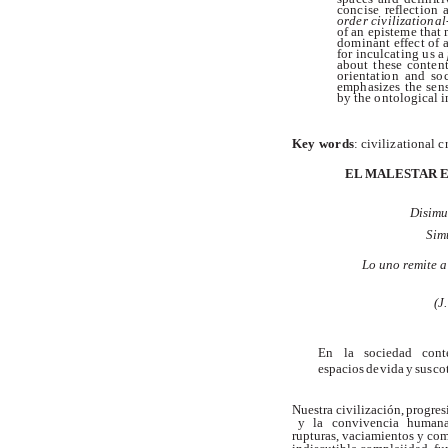
c
oncis
e
r
e
f
l
e
c
t
i
o
n
or
d
e
r
civ
il
i
z
a
t
io
n
al
o
f
a
n
e
p
is
te
m
e
t
h
a
t
do
m
i
n
a
nt
e
f
f
e
c
t
o
f
f
o
r
i
n
c
u
l
ca
t
i
ng
u
s
a
a
b
o
u
t
t
h
e
s
e
c
o
n
te
n
o
r
i
e
n
t
a
t
i
o
n
a
n
d
s
o
e
m
p
h
a
s
i
z
e
s
t
h
e
s
en
b
y
t
h
e
o
n
t
o
lo
g
i
c
a
l
i
K
ey
w
o
r
d
s
:
c
i
v
i
l
i
z
a
t
i
o
na
l
c
EL
MALES
T
AR 
Disimu
Simu
Lo uno
r
emite
a
(J.
En
la
sociedad
con
espacios
de
vida
y
sus
co
Nuestra
civilización,
progres
y
la
convivencia
humana.
rupturas, vaciamientos y co