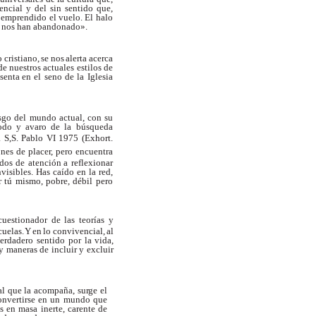
tencial y del sin sentido que,
emprendido el vuelo. El halo
 nos han abandonado».
 cristiano,
se
nos
alerta
acerca
 nuestros actuales estilos de
senta en
el
seno
de
la
Iglesia
esgo del mundo actual, con su
odo
y
avaro
de
la
búsqueda
a
S,S.
Pablo
VI
1975
(Exhort.
ones de place
r
, pero encuentra
dos
de
atención a
reflexionar
visibles. Has caído en la red,
r
tú
mismo,
pobre, débil pero
cuestionador de
las
teorías
y
cuelas.
Y
en
lo
convivencial,
al
erdadero
sentido
por
la vida,
y maneras de incluir y excluir
al que
la
acompaña,
su
r
ge
el
convertirse en un mundo que
 en masa inerte, carente de