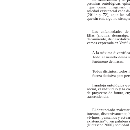
premisas ontológicas, epis
que
como
imaginario
soledad existencial cada d
(20
1
1:
p.
72),
«que
las
ca
que sin
emba
r
go
no
siempr
Las
enfermedades
de
Ellas (anomia, desarraigo,
decaimiento,
de
desvitaliza
vemos
expresada
en
V
erdú 
A
la
máxima
diversific
T
odo
el
mundo desea s
fenómeno de masas.
T
odos
distintos,
todos
i
fuerza decisiva para per
Paradoja ontológica q
social,
el
individuo y
la c
de
proyectos
de
futuro,
cu
trascendencia.
El denunciado malestar d
intenta
r
,
discursivamente, 
vivimos, pensamos y actua
existencias" o, en palabras
(Nietzsche 2000), sociedad 