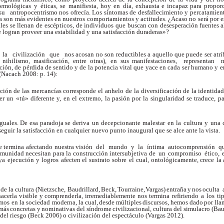
temológicas
y
éticas,
se
manifiesta, hoy
en
día, exhausta e incapaz para proporc
su
antropocentrismo nos ofrecía. Los síntomas de desfallecimiento y percatamien
ía son más evidentes en nuestros comportamientos y actitudes. ¿Acaso no será por 
lles se llenan de escépticos, de individuos que buscan con desesperación
fuentes
a
e
logran
proveer
una
estabilidad
y una satisfacción duraderas»?
la
civilización
que
nos acosan no
son
reductibles a aquello que puede ser atr
nihilismo,
masificación, entre
otras),
en
sus manifestaciones, representan 
ción,
de
pérdida
de
sentido y
de
la potencia vital que yace en
cada ser
humano y e
(Nacach 2008: p. 14):
ación de
las
mercancías corresponde
el
anhelo
de
la
diversificación de
la identidad
er un «tú» diferente
y
, en el extremo, la pasión por la singularidad se traduce, p
guales.
De
esa
paradoja
se
deriva un decepcionante malestar en la cultura y una 
seguir la satisfacción en cualquier nuevo punto inaugural que se alce ante la vista.
ue termina afectando nuestra visión del mundo y la íntima autocomprensión q
omunidad necesitan para la construcción intersubjetiva de
un
compromiso
ético,
ya
ejecución
y
logros
afecten el
sustrato
sobre
el
cual,
ontológicamente, crece
la
e la cultura (Nietzsche, Baudrillard,
Beck,
T
ourraine,
V
a
r
gas)
entraña
y
nos
oculta 
hacerla visible y comprenderla, irremediablemente nos termina
refiriendo
a
los
ti
mos en la sociedad moderna, la
cual,
desde
múltiples
discursos,
hemos
dado
por
lla
 más
concretas
y
nominativas
del
síndrome
civilizacional, cultura del simulacro (Ba
del riesgo (Beck 2006) o civilización del espectáculo (
V
a
r
gas 2012).