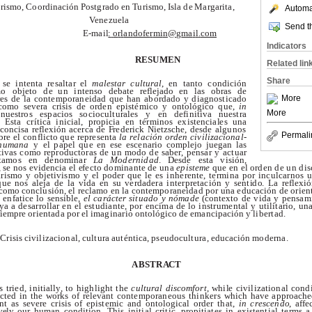
u
r
i
sm
o
,
Co
or
d
i
nac
ió
n
P
o
s
t
g
r
a
d
o
e
n
T
u
r
i
s
m
o
,
I
s
l
a
d
e
M
a
r
g
a
r
i
t
a
,
Automat
V
e
n
e
z
ue
l
a
Send th
E-
ma
i
l
:
o
r
l
an
d
o
f
e
r
mi
n
@
g
ma
i
l
.
co
m
Indicators
R
E
S
UM
E
N
Related lin
Share
s
e
i
n
te
n
t
a
r
e
sa
l
t
a
r
e
l
m
a
l
e
s
ta
r
c
u
l
t
u
ra
l
,
e
n
t
a
n
t
o
c
on
d
i
c
i
ó
n
m
o
o
bj
e
t
o
d
e
u
n
i
n
ten
s
o
deba
t
e
r
e
f
l
e
j
a
d
o
e
n
l
a
s
o
b
ra
s
d
e
More
r
e
s
d
e
l
a
c
o
n
te
m
p
o
r
a
ne
i
d
a
d
q
u
e
h
a
n
a
b
or
d
a
d
o
y
d
ia
g
nos
t
i
c
a
d
o
c
om
o
se
v
er
a
c
r
i
s
i
s
d
e
ord
e
n
e
p
is
té
m
i
c
o
y
o
n
t
o
ló
g
i
c
o
q
ue
,
i
n
More
n
u
e
s
t
r
o
s
e
s
p
a
c
i
o
s
s
o
c
i
oc
u
l
t
u
r
a
l
e
s
y
e
n
de
f
i
n
i
t
i
va n
u
e
s
t
r
a
E
s
t
a
c
r
í
t
i
c
a
i
n
i
ci
al
,
p
ro
pi
ci
a
e
n
té
r
m
i
n
o
s
e
x
is
te
nci
a
l
e
s
u
n
a
c
onci
s
a
re
f
l
e
x
i
ó
n
a
c
e
r
c
a
d
e
F
r
e
d
e
r
i
ck
Ni
e
t
z
s
c
he
,
d
e
s
d
e
a
l
g
u
no
s
Permali
br
e
e
l
c
o
n
f
l
i
c
t
o
q
u
e
r
e
pr
e
s
e
n
t
a
l
a
r
e
l
ac
ió
n
or
d
e
n
civ
il
i
z
ac
io
n
al
-
hu
m
a
n
a
y
e
l
pa
p
e
l
q
u
e
e
n
e
s
e
e
sc
e
n
a
r
i
o
c
om
p
l
e
j
o
j
u
e
g
a
n
l
a
s
t
i
v
a
s
c
om
o
r
e
p
r
od
u
c
t
o
ra
s
d
e
u
n
m
o
d
o
d
e
s
a
b
e
r
,
p
en
s
a
r
y
a
c
t
ua
r
t
a
mo
s
e
n
d
e
no
m
i
n
a
r
L
a
M
od
e
r
n
id
a
d
.
D
e
s
d
e
e
s
t
a
v
i
s
i
ó
n
,
,
s
e
no
s
e
v
i
d
e
nci
a
e
l
e
f
e
c
t
o
do
m
i
n
a
n
t
e
d
e
u
n
a
e
p
i
st
e
m
e
q
u
e
e
n
e
l
ord
e
n
d
e
u
n
d
i
s
a
r
ism
o
y
o
bj
e
t
i
v
ism
o
y
e
l
po
d
e
r
q
u
e
l
e
e
s
i
n
h
e
r
e
n
t
e
,
te
r
m
i
n
a
p
o
r
i
n
c
u
l
c
a
r
no
s
q
u
e
no
s
a
l
e
j
a
d
e
l
a
v
i
d
a
e
n
s
u
v
e
r
d
a
d
er
a
i
n
te
r
pr
e
t
a
c
i
ó
n
y
s
e
n
t
i
d
o
.
L
a
r
e
f
l
e
x
i
ó
c
om
o
c
on
c
l
u
s
i
ó
n
,
e
l
r
e
c
l
a
m
o
e
n
l
a
c
o
n
te
m
p
o
r
a
ne
i
d
a
d
p
o
r
u
n
a
e
d
uc
a
c
i
ó
n
d
e
o
r
i
e
n
e
n
fa
t
i
c
e
l
o
s
en
s
i
b
l
e
,
e
l
ca
r
ác
t
e
r
s
i
t
ua
d
o
y
nóm
a
d
e
(
c
o
n
t
e
x
t
o
d
e
v
i
d
a
y
p
en
s
am
y
a
a
d
e
s
a
r
r
o
l
l
a
r
e
n
e
l
e
s
t
u
d
i
a
n
t
e
,
p
o
r
e
nc
i
m
a
d
e
l
o
i
n
s
t
r
u
m
e
n
t
a
l
y
u
t
i
l
i
t
a
r
io
,
u
n
i
e
m
pr
e
o
r
i
e
n
t
a
d
a
p
o
r
e
l
i
m
a
g
i
n
a
r
i
o
o
n
t
o
ló
g
i
c
o
d
e
e
m
a
nc
i
p
a
c
i
ó
n y
l
i
b
e
r
t
a
d
.
 C
r
i
s
i
s
c
i
v
i
l
i
za
c
i
o
nal
,
c
u
l
t
u
r
a
au
té
n
t
i
c
a
,
p
seud
oc
u
l
t
u
r
a
,
e
d
uc
a
c
i
ó
n
m
o
d
e
r
n
a
.
A
B
S
T
R
A
C
T
s
tr
i
e
d
,
i
n
i
t
i
a
l
l
y
,
t
o
h
i
gh
l
i
g
ht
t
h
e
c
u
l
t
u
ra
l
d
i
s
co
m
f
o
r
t
,
w
h
i
l
e
c
i
v
i
l
i
z
a
t
i
o
na
l
c
on
d
c
te
d
i
n
t
h
e
w
or
k
s
o
f
r
el
e
v
a
nt
c
o
n
te
m
p
o
r
a
n
e
o
u
s
th
i
n
k
e
r
s
w
h
i
ch
h
a
v
e
a
pp
ro
a
c
h
e
nt
a
s
se
v
e
r
e
c
r
i
s
i
s
o
f
e
p
is
te
m
i
c
a
n
d
o
n
t
o
lo
g
i
c
a
l
ord
e
r
t
h
a
t
,
i
n
c
r
e
s
c
en
d
o
,
a
f
f
e
v
el
y
o
u
r
h
u
m
a
n
c
on
d
i
t
i
o
n
.
T
h
i
s
i
n
i
t
i
a
l
c
r
i
t
i
c,
p
ro
pi
t
ia
te
s
i
n
e
x
is
te
n
t
i
a
l
te
r
m
s a