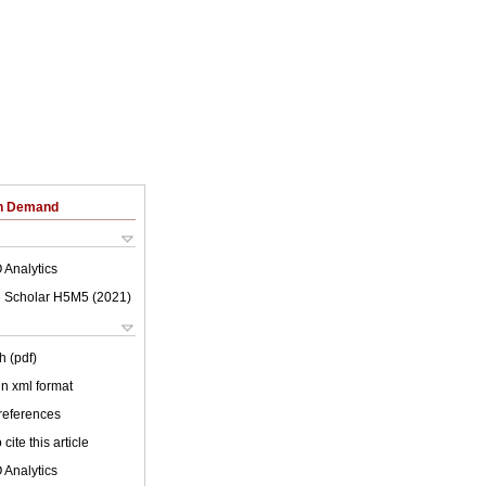
on Demand
 Analytics
 Scholar H5M5 (
2021
)
h (pdf)
 in xml format
 references
cite this article
 Analytics