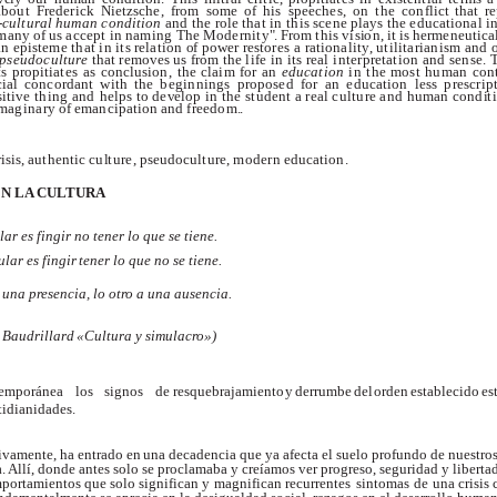
a
b
o
u
t
F
r
e
d
e
r
i
ck
Ni
e
t
z
s
c
he
,
f
ro
m
som
e
o
f
h
i
s
sp
ee
c
h
e
s
,
o
n
t
h
e
c
o
n
f
l
i
c
t
t
h
a
t
r
e
-
c
u
l
t
u
ra
l
hu
m
a
n
c
o
n
d
i
t
io
n
a
n
d
t
h
e
r
o
l
e
t
h
a
t
i
n
th
i
s
sc
e
n
e
p
l
a
y
s
t
h
e
e
d
uca
t
i
o
na
l
i
m
a
n
y
o
f
u
s
a
cc
e
p
t
i
n
n
am
i
ng
T
h
e
M
o
d
e
r
n
i
t
y
"
.
F
ro
m
th
i
s
v
i
s
i
o
n
,
i
t
i
s
h
e
r
m
e
neu
t
i
c
a
a
n
e
p
is
te
m
e
t
h
a
t
i
n
i
t
s
r
e
la
t
i
o
n
o
f
p
ow
e
r
r
e
s
t
o
r
e
s a
r
a
t
i
o
na
l
i
t
y
,
u
t
i
l
i
t
a
r
i
an
is
m
a
n
d
p
s
e
u
do
c
u
l
t
u
r
e
t
h
a
t
r
e
m
ov
e
s
u
s
f
ro
m
t
h
e
l
i
f
e
i
n
i
t
s
rea
l
i
n
te
r
pr
e
t
a
t
i
o
n
a
n
d
s
en
s
e
.
t
s
p
ro
pi
t
ia
te
s
a
s
c
on
c
l
u
s
i
o
n
,
t
h
e
c
l
a
i
m
f
o
r
a
n
ed
uca
t
io
n
i
n
t
h
e
mos
t
h
u
m
a
n
c
o
n
ci
a
l
c
on
c
or
da
nt
w
i
t
h
t
h
e
b
e
g
i
n
n
i
n
g
s
p
ro
p
os
e
d
f
o
r
a
n
e
d
uca
t
i
o
n
l
e
s
s
pr
e
s
c
r
i
p
s
i
t
i
v
e
th
i
ng
a
n
d
h
e
l
p
s
t
o
de
v
el
o
p
i
n
t
h
e
s
t
ud
e
nt a
rea
l
c
u
l
t
u
r
e
a
n
d h
u
m
a
n
c
on
d
i
t
i
m
a
g
i
n
a
r
y
o
f
e
m
a
nc
i
pa
t
i
o
n
a
n
d
f
r
ee
do
m
.
.
r
i
s
i
s
,
au
t
h
e
n
t
i
c
c
u
l
t
u
r
e
,
p
seud
oc
u
l
t
u
r
e
,
m
o
d
e
r
n
e
d
uca
t
i
o
n
.
EN LA
CU
L
TURA
lar es fingir
no tener lo que se tiene.
lar es fingir
tener lo que no se tiene.
 una p
r
esencia,
lo
ot
r
o
a una ausencia.
Baudrilla
r
d
«Cultura
y
simulac
r
o»)
temporánea
los
signos
de
resquebrajamiento
y
derrumbe
del
orden
establecido
es
tidianidades.
ivamente,
ha
entrado
en
una decadencia que ya afecta el suelo profundo de nuestro
 Allí, donde antes solo se proclamaba y creíamos ver progreso, seguridad y libertad
mportamientos que solo significan
y
magnifican recurrentes
sintomas
de
una crisis