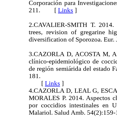
Corporación para Investigacione
211. [
Links
]
2.CAVALIER-SMITH T. 2014. G
trees, revision of gregarine hig
diversification of Sporozoa. Eur
3.CAZORLA D, ACOSTA M, AC
clínico-epidemiológico de coccid
de región semiárida del estado F
181.
[
Links
]
4.CAZORLA D, LEAL G, ESC
MORALES P. 2014. Aspectos clín
por coccidios intestinales en 
Malariol. Salud Amb. 54(2):159-