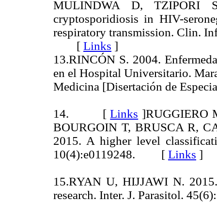
MULINDWA D, TZIPORI S, 
cryptosporidiosis in HIV-serone
respiratory transmission. Clin. I
[
Links
]
13.RINCÓN S. 2004. Enfermedad
en el Hospital Universitario. Mar
Medicina [Disertación de Especial
14. [
Links
]
RUGGIERO M
BOURGOIN T, BRUSCA R, CA
2015. A higher level classifica
10(4):e0119248. [
Links
]
15.RYAN U, HIJJAWI N. 2015. 
research. Inter. J. Parasitol. 