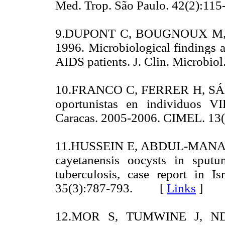
Med. Trop. São Paulo. 42(2):
9.DUPONT C, BOUGNOUX M,
1996. Microbiological findings 
AIDS patients. J. Clin. Microb
10.FRANCO C, FERRER H, SÁNC
oportunistas en individuos VI
Caracas. 2005-2006. CIMEL. 
11.HUSSEIN E, ABDUL-MANAEM
cayetanensis oocysts in sput
tuberculosis, case report in Is
35(3):787-793. [
Links
]
12.MOR S, TUMWINE J, N