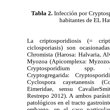
Tabla 2.
Infección por Cryptosp
habitantes de EL Ha
La criptosporidiosis (= crip
ciclosporiasis) son ocasionada
Chromista (Harosa: Halvaria, Alv
Myozoa (Apicomplexa: Myzozoa,
Cryptosporidium spp. (Gr
Cryptogregarida: Cryptospori
Cyclospora cayetanensis (Co
Eimeridae, sensu CavalierSmi
Restrepo 2012). A ambos parásit
patológicos en el tracto gastroint
embargo, en el caso particula