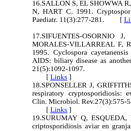
16.SALLON S, EL SHOWWA R
N, HART C. 1991. Cryptosporid
Paediatr. 11(3):277-281. [
Li
17.SIFUENTES-OSORNIO J
MORALES-VILLARREAL F, R
1995. Cyclospora cayetanensis 
AIDS: biliary disease as another 
21(5):1092-1097.
[
Links
]
18.SPONSELLER J, GRIFFITHS J
respiratory cryptosporidiosis: 
Clin. Microbiol. Rev.27(3):575-5
[
Links
]
19.SURUMAY Q, ESQUEDA, I 
criptosporidiosis aviar en granj