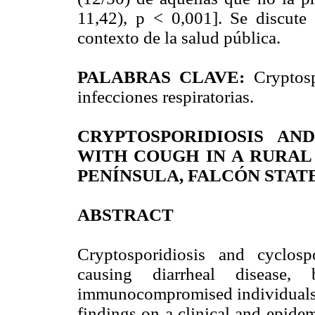
11,42), p < 0,001]. Se discute 
contexto de la salud pública.
PALABRAS CLAVE:
Cryptosp
infecciones respiratorias.
CRYPTOSPORIDIOSIS AN
WITH COUGH IN A RURA
PENÍNSULA, FALCÓN STA
ABSTRACT
Cryptosporidiosis and cyclospo
causing diarrheal disease, b
immunocompromised individuals. I
findings on a clinical and epidem