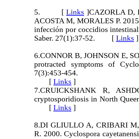
5. [
Links
]
CAZORLA D, 
ACOSTA M, MORALES P. 2015. Per
infección por coccidios intestina
Saber. 27(1):37-52. [
Links
]
6.CONNOR B, JOHNSON E, SOAVE
protracted symptoms of Cyclos
7(3):453-454.
[
Links
]
7.CRUICKSHANK R, ASHD
cryptosporidiosis in North Queen
[
Links
]
8.DI GLIULLO A, CRIBARI M
R. 2000. Cyclospora cayetanensis