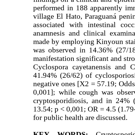
performed in 188 apparently im
village El Hato, Paraguaná peni
associated with intestinal co
anamnesis and clinical examina
made by employing Kinyoun stain
was observed in 14.36% (27/188
manifestation significant and str
Cyclospora cayetanensis and C
41.94% (26/62) of cyclosporiosi
negative ones [X2 = 57.19; Odds
0,001]; while cough was obser
cryptosporidiosis, and in 24% 
13.54; p < 0,001; OR = 4.5 (1.79
for public health are discussed.
KEY WORDS:
Cryptosporid