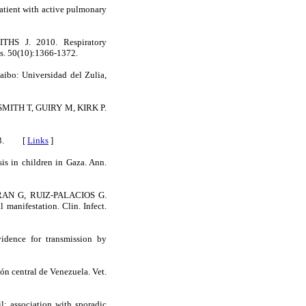
ient with active pulmonary
S J. 2010. Respiratory
Dis. 50(10):1366-1372.
ibo: Universidad del Zulia,
ITH T, GUIRY M, KIRK P.
-373. [
Links
]
in children in Gaza. Ann.
AN G, RUIZ-PALACIOS G.
 manifestation. Clin. Infect.
idence for transmission by
n central de Venezuela. Vet.
 association with sporadic