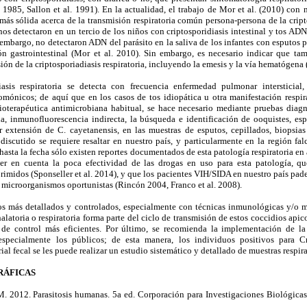
l. 1985, Sallon et al. 1991). En la actualidad, el trabajo de Mor et al. (2010) c
ás sólida acerca de la transmisión respiratoria común persona-persona de la cripto
os detectaron en un tercio de los niños con criptosporidiasis intestinal y tos A
 embargo, no detectaron ADN del parásito en la saliva de los infantes con esputos p
n gastrointestinal (Mor et al. 2010). Sin embargo, es necesario indicar que ta
sión de la criptosporiadiasis respiratoria, incluyendo la emesis y la vía hematógena 
asis respiratoria se detecta con frecuencia enfermedad pulmonar intersticial,
mónicos; de aquí que en los casos de tos idiopática u otra manifestación respir
oterapéutica antimicrobiana habitual, se hace necesario mediante pruebas diagn
na, inmunofluorescencia indirecta, la búsqueda e identificación de ooquistes, es
 extensión de C. cayetanensis, en las muestras de esputos, cepillados, biopsia
 discutido se requiere resaltar en nuestro país, y particularmente en la región fa
asta la fecha sólo existen reportes documentados de esta patología respiratoria en 
er en cuenta la poca efectividad de las drogas en uso para esta patología, qu
imidos (Sponseller et al. 2014), y que los pacientes VIH/SIDA en nuestro país pad
or microorganismos oportunistas (Rincón 2004, Franco et al. 2008).
dios más detallados y controlados, especialmente con técnicas inmunológicas y/o 
halatoria o respiratoria forma parte del ciclo de transmisión de estos coccidios api
de control más eficientes. Por último, se recomienda la implementación de l
, especialmente los públicos; de esta manera, los individuos positivos para 
ial fecal se les puede realizar un estudio sistemático y detallado de muestras respira
RÁFICAS
12. Parasitosis humanas. 5a ed. Corporación para Investigaciones Biológicas,