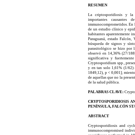
RESUMEN
La criptosporidiosis y la
importantes causantes d
immunocomprometidos. En la 
de un estudio clínico y epi
habitantes aparentemente in
Paraguaná, estado Falcón, 
búsqueda de signos y sínto
parasitológico se hizo por 
observó en 14,36% (27/188) 
significativa y fuertement
Cryptosporidium spp., prese
y en tan solo 1,61% (1/62)
1849,12), p < 0,001]; mientr
de aquellas que no la presen
de la salud pública.
PALABRAS CLAVE:
Crypto
CRYPTOSPORIDIOSIS A
PENÍNSULA, FALCÓN S
ABSTRACT
Cryptosporidiosis and cyclo
immunocompromised individua