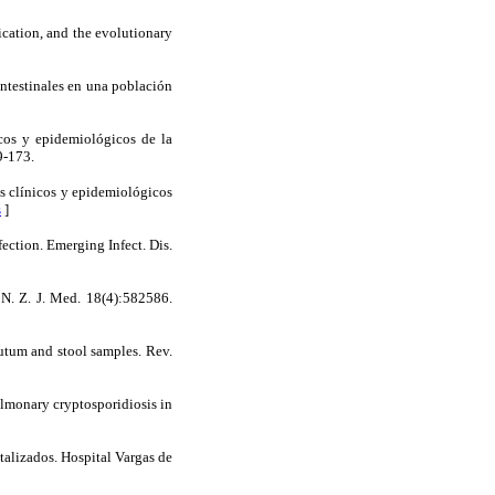
cation, and the evolutionary
estinales en una población
 y epidemiológicos de la
9-173.
línicos y epidemiológicos
s
]
tion. Emerging Infect. Dis.
. Z. J. Med. 18(4):582586.
um and stool samples. Rev.
nary cryptosporidiosis in
lizados. Hospital Vargas de