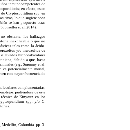
on niños inmunocompetentes de
sporidiosis; en efecto, estos
DN de Cryptosporidium spp. en
ositivos, lo que sugiere poca
mbién se han propuesto otras
(Sponseller et al. 2014).
 no obstante, los hallazgos
atoria inexplicable o que no
ósticas tales como la ácido-
porozoitos y/o merozoitos de
s o lavados broncoalveolares
lconiana, debido a que, hasta
animales (e.g., Surumay et al.
e es potencialmente mortal,
ecen con mayor frecuencia de
moleculares complementarias,
complejos, pudiéndose de este
a técnica de Kinyoun en los
Cryptosporidium spp. y/o C.
torias.
 Medellín, Colombia. pp. 3-