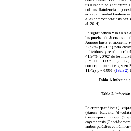
consentimiento informado, a
usualmente se encuentran as
cólicos, flatulencia, hipore
esta oportunidad también se 
a las enterococcidiosis con 
al. 2014).
La significancia y la fuerza 
las pruebas de Ji cuadrado 
Aunque hasta el momento se 
32,98% (62/188) para ciclos
individuos, y resultó ser la
41,94% (26/62) de los indivi
p = 0,000; OR = 90,28 (12,3
con criptosporidiosis, y en 
11,42), p = 0,000] (
Tabla 2
).
Tabla 1.
Infección p
Tabla 2.
Infección 
La criptosporidiosis (= cript
(Harosa: Halvaria, Alveola
Cryptosporidium spp. (Greg
cayetanensis (Coccidiomorph
ambos parásitos comúnmente s