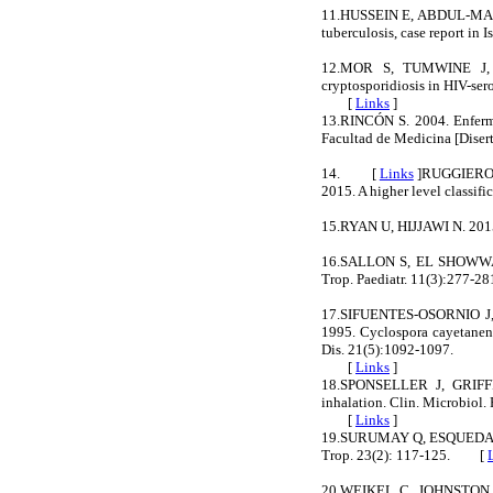
11.HUSSEIN E, ABDUL-MANAE
tuberculosis, case report in
12.MOR S, TUMWINE J, 
cryptosporidiosis in HIV-ser
[
Links
]
13.RINCÓN S. 2004. Enferme
Facultad de Medicina [Disert
14. [
Links
]
RUGGIERO 
2015. A higher level classi
15.RYAN U, HIJJAWI N. 2015
16.SALLON S, EL SHOWWA R
Trop. Paediatr. 11(3):277
17.SIFUENTES-OSORNIO 
1995. Cyclospora cayetanensi
Dis. 21(5):1092-1097.
[
Links
]
18.SPONSELLER J, GRIFFITH
inhalation. Clin. Microbiol.
[
Links
]
19.SURUMAY Q, ESQUEDA, I BA
Trop. 23(2): 117-125. [
20.WEIKEL C, JOHNSTON L, 