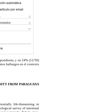
ción automática
articulo por email
s
cionados
nk
sporidiosis, y en 24% (12/50)
stos hallazgos en el contexto
UNITY FROM PARAGUANA
entially life-threatening in
logical survey of intestinal