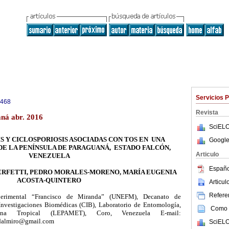
Servicios 
6468
Revista
ná abr. 2016
SciELO
S Y CICLOSPORIOSIS ASOCIADAS CON TOS EN UNA
Google
E LA PENÍNSULA DE PARAGUANÁ, ESTADO FALCÓN,
Articulo
VENEZUELA
Españo
RFETTI, PEDRO MORALES-MORENO, MARÍA EUGENIA
ACOSTA-QUINTERO
Articu
Referen
perimental “Francisco de Miranda” (UNEFM), Decanato de
 Investigaciones Biomédicas (CIB), Laboratorio de Entomología,
Como c
cina Tropical (LEPAMET), Coro, Venezuela E-mail:
dalmiro@gmail.com
SciELO