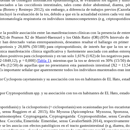
demás de conseguir información epidemiológica, se evaluaron los signos y sínto
ociados a las coccidiosis intestinales, tales como dolor abdominal, diarrea, pér
xia (Botero y Restrepo 2012); sin embargo, a diferencia de trabajos previos (Cazorla
incluyó la evaluación de la tos, debido a que en la actualidad existen cada vez má
sintomatología respiratoria en individuos inmunocompetentes (e.g, criptosporidiosis
de la posible asociación entre las manifestaciones clínicas con la presencia de ent
(X2) de Pearson X2 de Mantel-Haenszel y los Odds Ratio (OR) (95% Intervalo de 
han detectado varias enteroparasitosis, deseamos resaltar el hallazgo en primer l
poriosis y 26,60% (50/188) para criptosporidiosis; de interés fue que la tos s
 única manifestación clínica significativa y fuertemente asociada con ambas entero
duos positivos para ciclosporiosis y en tan solo 1,61% (1/62) de los negativos para 
2-1849,12), p = 0,000] (
Tabla 1
); mientras que la tos se detectó en 30% (15/50) d
24% (12/50) de aquellas que no presentaron esta parasitosis intestinal [X2 = 13,5
 Es importante señalar que aparentemente todos los individuos muestreados eran 
or Cyclospora cayetanensis y su asociación con tos en habitantes de EL Hato, esta
por Cryptosporidium spp. y su asociación con tos en habitantes de EL Hato, estado
osporidiasis) y la ciclosporiosis (= ciclosporiasis) son ocasionadas por los eucariot
ta, sensu Ruggiero et al. 2015), filo Myozoa (Apicomplexa: Myzozoa, Sporozoa, 
arinomorphea: Cryptogregaria, Cryptogregarida: Cryptosporidiidae, sensu Cavali
ea: Coccidia, Eimeriida: Eimeridae, sensu CavalierSmith 2014), respectivamente
e les asocia con efectos patológicos en el tracto gastrointestinal (e.g, diarrea, d