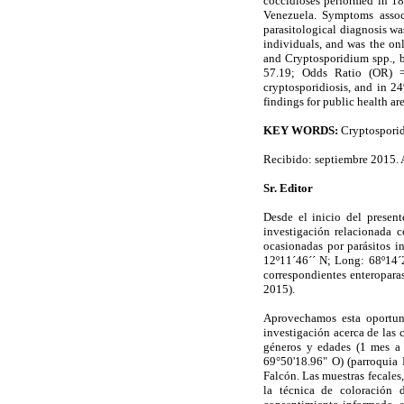
coccidioses performed in 18
Venezuela. Symptoms assoc
parasitological diagnosis w
individuals, and was the onl
and Cryptosporidium spp., b
57.19; Odds Ratio (OR) =
cryptosporidiosis, and in 2
findings for public health a
KEY WORDS:
Cryptosporid
Recibido: septiembre 2015. 
Sr. Editor
Desde el inicio del presen
investigación relacionada c
ocasionadas por parásitos i
12º11´46´´ N; Long: 68º14´28
correspondientes enteroparasi
2015).
Aprovechamos esta oportunid
investigación acerca de las 
géneros y edades (1 mes a 
69°50'18.96" O) (parroquia 
Falcón. Las muestras fecales
la técnica de coloración 