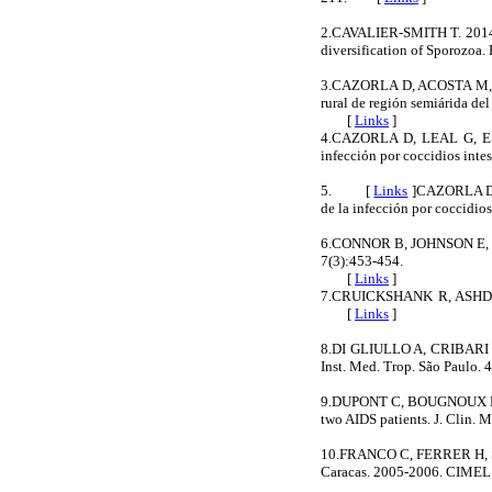
2.CAVALIER-SMITH T. 2014. G
diversification of Sporozoa.
3.CAZORLA D, ACOSTA M, AC
rural de región semiárida del
[
Links
]
4.CAZORLA D, LEAL G, ES
infección por coccidios inte
5. [
Links
]
CAZORLA D,
de la infección por coccidi
6.CONNOR B, JOHNSON E, SOA
7(3):453-454.
[
Links
]
7.CRUICKSHANK R, ASHDOWN 
[
Links
]
8.DI GLIULLO A, CRIBARI M
Inst. Med. Trop. São Paul
9.DUPONT C, BOUGNOUX M, 
two AIDS patients. J. Clin
10.FRANCO C, FERRER H, SÁN
Caracas. 2005-2006. CIME