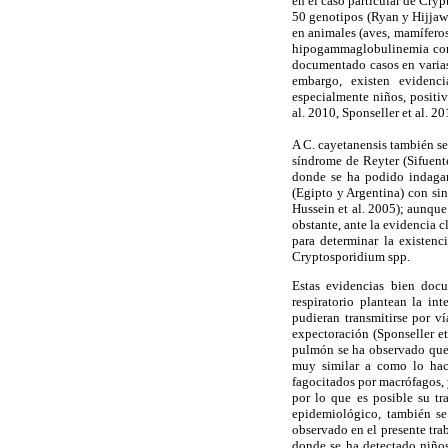
en el caso particular de Cry
50 genotipos (Ryan y Hijjawi
en animales (aves, mamíferos
hipogammaglobulinemia congé
documentado casos en varia
embargo, existen evidenci
especialmente niños, positiv
al. 2010, Sponseller et al. 2
A C. cayetanensis también se 
síndrome de Reyter (Sifuente
donde se ha podido indagar
(Egipto y Argentina) con sin
Hussein et al. 2005); aunque
obstante, ante la evidencia c
para determinar la existenc
Cryptosporidium spp.
Estas evidencias bien docu
respiratorio plantean la in
pudieran transmitirse por ví
expectoración (Sponseller et
pulmón se ha observado que 
muy similar a como lo hace
fagocitados por macrófagos, y
por lo que es posible su tr
epidemiológico, también se
observado en el presente tra
donde se ha detectado niños 