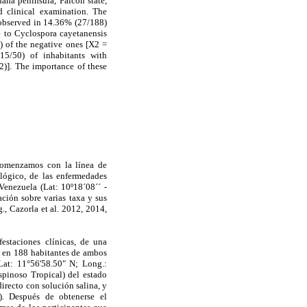
aná peninsula, Falcón state,
 clinical examination. The
 observed in 14.36% (27/188)
ue to Cyclospora cayetanensis
) of the negative ones [X2 =
5/50) of inhabitants with
2)]. The importance of these
 comenzamos con la línea de
ológico, de las enfermedades
Venezuela (Lat: 10º18´08´´ -
ación sobre varias taxa y sus
g., Cazorla et al. 2012, 2014,
festaciones clínicas, de una
bo en 188 habitantes de ambos
Lat: 11°56'58.50" N; Long.:
spinoso Tropical) del estado
irecto con solución salina, y
). Después de obtenerse el