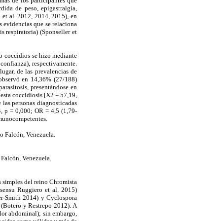
mas de los participantes que
dida de peso, epigastralgia,
 et al. 2012, 2014, 2015), en
s evidencias que se relaciona
 respiratoria) (Sponseller et
ero-coccidios se hizo mediante
confianza), respectivamente.
ugar, de las prevalencias de
e observó en 14,36% (27/188)
parasitosis, presentándose en
esta coccidiosis [X2 = 57,19,
e las personas diagnosticadas
4, p = 0,000; OR = 4,5 (1,79-
inmunocompetentes.
do Falcón, Venezuela.
 Falcón, Venezuela.
as simples del reino Chromista
sensu Ruggiero et al. 2015)
er-Smith 2014) y Cyclospora
 (Botero y Restrepo 2012). A
olor abdominal); sin embargo,