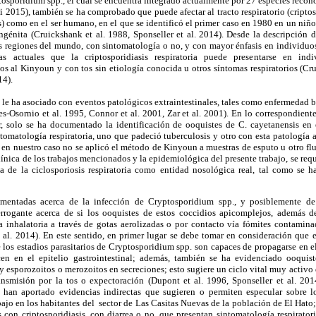
ptosporidium spp., el cual se encuentra integrado actualmente por 27 especies reco
 2015), también se ha comprobado que puede afectar al tracto respiratorio (criptospo
) como en el ser humano, en el que se identificó el primer caso en 1980 en un niño
nita (Cruickshank et al. 1988, Sponseller et al. 2014). Desde la descripción de
s regiones del mundo, con sintomatología o no, y con mayor énfasis en individu
as actuales que la criptosporidiasis respiratoria puede presentarse en ind
os al Kinyoun y con tos sin etiología conocida u otros síntomas respiratorios (Cr
014).
le ha asociado con eventos patológicos extraintestinales, tales como enfermedad bili
s-Osornio et al. 1995, Connor et al. 2001, Zar et al. 2001). En lo correspondiente a
, solo se ha documentado la identificación de ooquistes de C. cayetanensis en 
tomatología respiratoria, uno que padeció tuberculosis y otro con esta patología ac
 en nuestro caso no se aplicó el método de Kinyoun a muestras de esputo u otro flui
línica de los trabajos mencionados y la epidemiológica del presente trabajo, se req
ia de la ciclosporiosis respiratoria como entidad nosológica real, tal como se 
mentadas acerca de la infección de Cryptosporidium spp., y posiblemente de 
terrogante acerca de si los ooquistes de estos coccidios apicomplejos, además de
a inhalatoria a través de gotas aerolizadas o por contacto vía fómites contamina
 al. 2014). En este sentido, en primer lugar se debe tomar en consideración que 
los estadios parasitarios de Cryptosporidium spp. son capaces de propagarse en el
n en el epitelio gastrointestinal; además, también se ha evidenciado ooquis
 esporozoitos o merozoitos en secreciones; esto sugiere un ciclo vital muy activo d
ansmisión por la tos o expectoración (Dupont et al. 1996, Sponseller et al. 20
 han aportado evidencias indirectas que sugieren o permiten especular sobre l
bajo en los habitantes del sector de Las Casitas Nuevas de la población de El Hato; 
con criptosporidiasis, con diarrea o no, que presentan sintomatología respirator