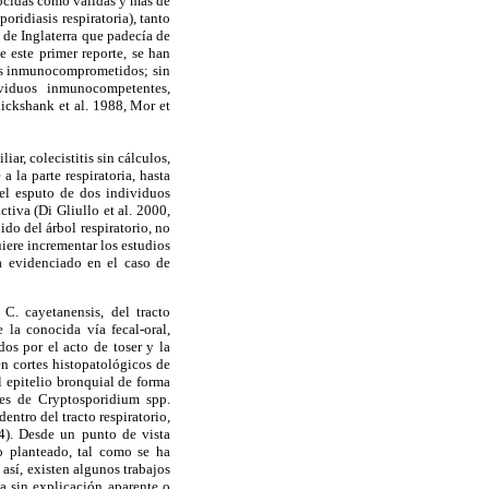
nocidas como válidas y más de
ridiasis respiratoria), tanto
 de Inglaterra que padecía de
 este primer reporte, se han
os inmunocomprometidos; sin
ividuos inmunocompetentes,
uickshank et al. 1988, Mor et
ar, colecistitis sin cálculos,
 la parte respiratoria, hasta
el esputo de dos individuos
tiva (Di Gliullo et al. 2000,
do del árbol respiratorio, no
uiere incrementar los estudios
ha evidenciado en el caso de
C. cayetanensis, del tracto
 la conocida vía fecal-oral,
dos por el acto de toser y la
en cortes histopatológicos de
 epitelio bronquial de forma
tes de Cryptosporidium spp.
entro del tracto respiratorio,
14). Desde un punto de vista
o planteado, tal como se ha
así, existen algunos trabajos
ia sin explicación aparente o