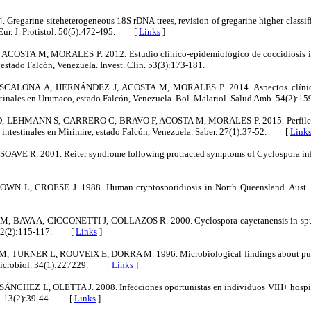
regarine siteheterogeneous 18S rDNA trees, revision of gregarine higher classifi
 Eur. J. Protistol. 50(5):472-495. [
Links
]
OSTA M, MORALES P. 2012. Estudio clínico-epidemiológico de coccidiosis int
 estado Falcón, Venezuela. Invest. Clín. 53(3):173-181.
CALONA A, HERNÁNDEZ J, ACOSTA M, MORALES P. 2014. Aspectos clínicos
stinales en Urumaco, estado Falcón, Venezuela. Bol. Malariol. Salud Amb. 54(2):15
 LEHMANN S, CARRERO C, BRAVO F, ACOSTA M, MORALES P. 2015. Perfiles c
os intestinales en Mirimire, estado Falcón, Venezuela. Saber. 27(1):37-52. [
Link
VE R. 2001. Reiter syndrome following protracted symptoms of Cyclospora infec
L, CROESE J. 1988. Human cryptosporidiosis in North Queensland. Aust. N
, BAVA A, CICCONETTI J, COLLAZOS R. 2000. Cyclospora cayetanensis in sput
o. 42(2):115-117. [
Links
]
TURNER L, ROUVEIX E, DORRA M. 1996. Microbiological findings about pulmo
. Microbiol. 34(1):227229. [
Links
]
CHEZ L, OLETTA J. 2008. Infecciones oportunistas en individuos VIH+ hospita
L. 13(2):39-44. [
Links
]