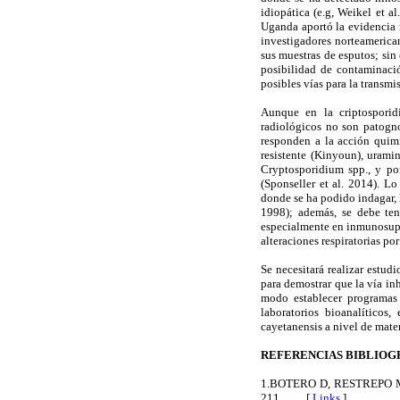
idiopática (e.g, Weikel et a
Uganda aportó la evidencia m
investigadores norteamerican
sus muestras de esputos; sin
posibilidad de contaminació
posibles vías para la transmi
Aunque en la criptosporidi
radiológicos no son patogno
responden a la acción quimi
resistente (Kinyoun), urami
Cryptosporidium spp., y por
(Sponseller et al. 2014). Lo
donde se ha podido indagar, h
1998); además, se debe ten
especialmente en inmunosupr
alteraciones respiratorias p
Se necesitará realizar estu
para demostrar que la vía in
modo establecer programas 
laboratorios bioanalíticos
cayetanensis a nivel de mater
REFERENCIAS BIBLIOG
1.BOTERO D, RESTREPO M. 20
211. [
Links
]