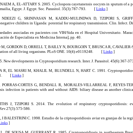
M A, EL-ATTARY S. 2005. Cyclospora cayetanensis oocysts in sputum of a pat
 Ismailia, Egypt. J. Egypt. Soc. Parasitol. 35(3):787-793. [
Links
]
NDEEZI G, SRINIVASAN M, KADDU-MULINDWA D, TZIPORI S, GRIFFITH
onegative children in Uganda: potential for respiratory transmission. Clin. Infect. 
dades asociadas en pacientes con VIH/Sida en el Hospital Universitario. Maraca
ación de Especialista en Medicina Interna], pp. 40.
M, GORDON D, ORRELL T, BAILLY N, BOURGOIN T, BRUSCA R, CAVALIER-SM
fication of all living organisms. PLoS ONE. 10(4):e0119248. [
Links
]
. New developments in Cryptosporidium research. Inter. J. Parasitol. 45(6):367
, EL MASRI M, KHALIL M, BLUNDELL N, HART C. 1991. Cryptosporidiosis 
-281. [
Links
]
J, PORRAS-CORTES G, BENDALL R, MORALES-VILLARREAL F, REYES-TER
s infection in patients with and without AIDS: biliary disease as another clinical
S J, TZIPORI S. 2014. The evolution of respiratory cryptosporidiosis: ev
 Rev.27(3):575-586.
LESTRINI C. 1998. Estudio de la criptosporidiosis aviar en granjas de la regió
Links
]
DE SOUSA M, GUERRANT R. 1985. Cryptosporidiosis in northeastern Brazil: