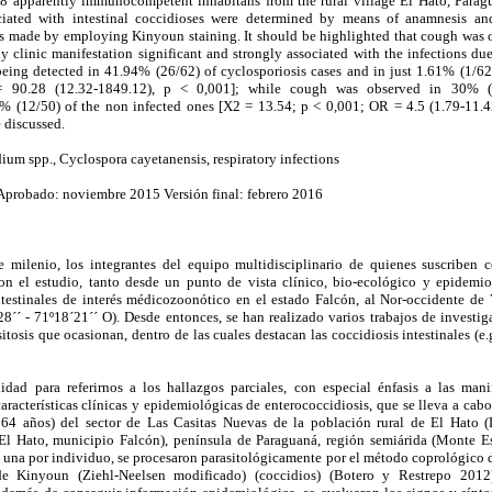
8 apparently immunocompetent inhabitans from the rural village El Hato, Paragu
iated with intestinal coccidioses were determined by means of anamnesis and
as made by employing Kinyoun staining. It should be highlighted that cough was
y clinic manifestation significant and strongly associated with the infections d
eing detected in 41.94% (26/62) of cyclosporiosis cases and in just 1.61% (1/62
 90.28 (12.32-1849.12), p < 0,001]; while cough was observed in 30% (1
4% (12/50) of the non infected ones [X2 = 13.54; p < 0,001; OR = 4.5 (1.79-11.4
re discussed.
ium spp., Cyclospora cayetanensis, respiratory infections
Aprobado: noviembre 2015 Versión final: febrero 2016
te milenio, los integrantes del equipo multidisciplinario de quienes suscriben
on el estudio, tanto desde un punto de vista clínico, bio-ecológico y epidemi
ntestinales de interés médicozoonótico en el estado Falcón, al Nor-occidente de 
´´ - 71º18´21´´ O). Desde entonces, se han realizado varios trabajos de investig
tosis que ocasionan, dentro de las cuales destacan las coccidiosis intestinales (e.
ad para referirnos a los hallazgos parciales, con especial énfasis a las mani
características clínicas y epidemiológicas de enterococcidiosis, que se lleva a ca
64 años) del sector de Las Casitas Nuevas de la población rural de El Hato (
El Hato, municipio Falcón), península de Paraguaná, región semiárida (Monte E
, una por individuo, se procesaron parasitológicamente por el método coprológico d
de Kinyoun (Ziehl-Neelsen modificado) (coccidios) (Botero y Restrepo 2012