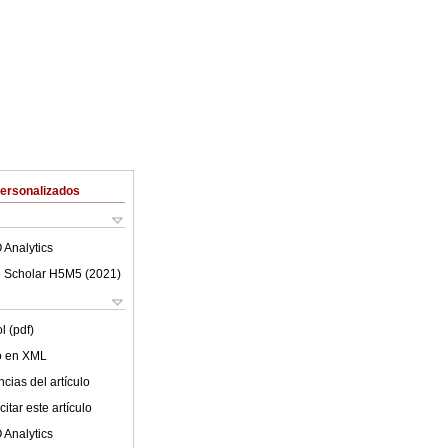
Personalizados
 Analytics
 Scholar H5M5 (
2021
)
l (pdf)
lo en XML
cias del artículo
itar este artículo
 Analytics