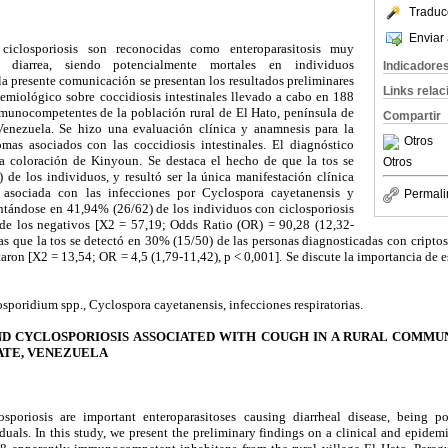
Traduc
Enviar 
 ciclosporiosis son reconocidas como enteroparasitosis muy
e diarrea, siendo potencialmente mortales en individuos
Indicadore
presente comunicación se presentan los resultados preliminares
Links rela
demiológico sobre coccidiosis intestinales llevado a cabo en 188
munocompetentes de la población rural de El Hato, península de
Compartir
Venezuela. Se hizo una evaluación clínica y anamnesis para la
Otros
mas asociados con las coccidiosis intestinales. El diagnóstico
la coloración de Kinyoun. Se destaca el hecho de que la tos se
Otros
de los individuos, y resultó ser la única manifestación clínica
e asociada con las infecciones por Cyclospora cayetanensis y
Permali
ntándose en 41,94% (26/62) de los individuos con ciclosporiosis
 de los negativos [X2 = 57,19; Odds Ratio (OR) = 90,28 (12,32-
as que la tos se detectó en 30% (15/50) de las personas diagnosticadas con cripto
taron [X2 = 13,54; OR = 4,5 (1,79-11,42), p < 0,001]. Se discute la importancia de e
sporidium spp., Cyclospora cayetanensis, infecciones respiratorias.
ND CYCLOSPORIOSIS ASSOCIATED WITH COUGH IN A RURAL COMM
TATE, VENEZUELA
sporiosis are important enteroparasitoses causing diarrheal disease, being pot
ls. In this study, we present the preliminary findings on a clinical and epidemio