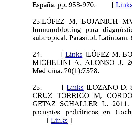
España. pp. 953-970. [
Link
23.LÓPEZ M, BOJANICH MV
Immunoblotting para diagnóst
subtropical. Parasitol. Latinoam
24. [
Links
]
LÓPEZ M, BO
MICHELINI A, ALONSO J. 2010
Medicina. 70(1):7578.
25. [
Links
]
LOZANO D, 
CRUZ TORRICO M, CORDO
GETAZ SCHALLER L. 2011. Rel
pacientes pediátricos en Coc
[
Links
]