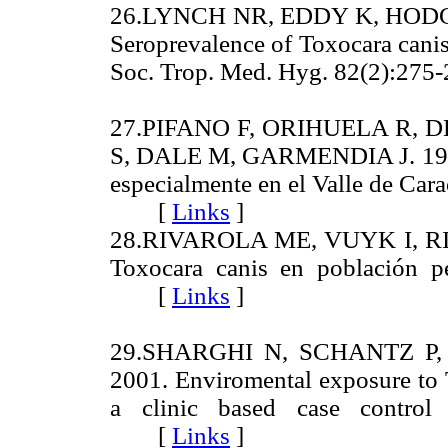
26.LYNCH NR, EDDY K, HODG
Seroprevalence of Toxocara canis 
Soc. Trop. Med. Hyg. 82(2):2
27.PIFANO F, ORIHUELA R,
S, DALE M, GARMENDIA J. 1989.
especialmente en el Valle de Car
[
Links
]
28.RIVAROLA ME, VUYK I, R
Toxocara canis en población ped
[
Links
]
29.SHARGHI N, SCHANTZ P,
2001. Enviromental exposure to T
a clinic based case control 
[
Links
]