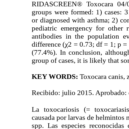
RIDASCREEN® Toxocara 04/01/
groups were formed: 1) cases: 31
or diagnosed with asthma; 2) cont
pediatric emergency for other r
antibodies in the population e
difference (χ2 = 0.73; df = 1; p 
(77.4%). In conclusion, although
group of cases, it is likely that
KEY WORDS:
Toxocara canis,
Recibido: julio 2015. Aprobado: 
La toxocariosis (= toxocarias
causada por larvas de helmintos 
spp. Las especies reconocidas 