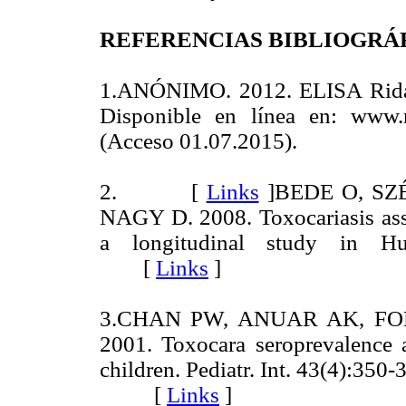
REFERENCIAS BIBLIOGRÁ
1.ANÓNIMO. 2012. ELISA Ridas
Disponible en línea en: www.r-
(Acceso 01.07.2015).
2. [
Links
]
BEDE O, SZ
NAGY D. 2008. Toxocariasis ass
a longitudinal study in Hun
[
Links
]
3.CHAN PW, ANUAR AK, FO
2001. Toxocara seroprevalence
children. Pediatr. Int. 43(4):350-
[
Links
]