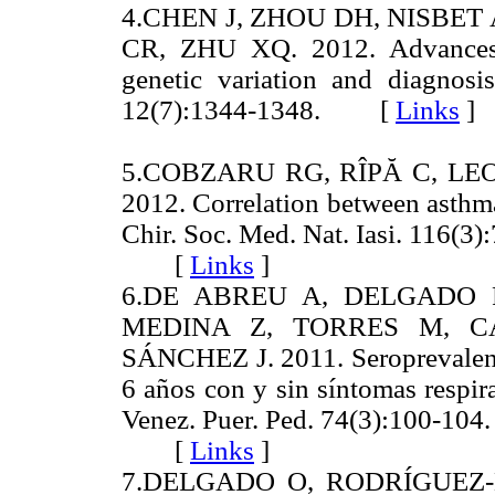
4.CHEN J, ZHOU DH, NISBET
CR, ZHU XQ. 2012. Advances i
genetic variation and diagnosi
12(7):1344-1348. [
Links
]
5.COBZARU RG, RÎPĂ C, LE
2012. Correlation between asthma
Chir. Soc. Med. Nat. Iasi. 116(3
[
Links
]
6.DE ABREU A, DELGADO R
MEDINA Z, TORRES M, C
SÁNCHEZ J. 2011. Seroprevalenci
6 años con y sin síntomas respir
Venez. Puer. Ped. 74(3):100-104
[
Links
]
7.DELGADO O, RODRÍGUEZ-MO