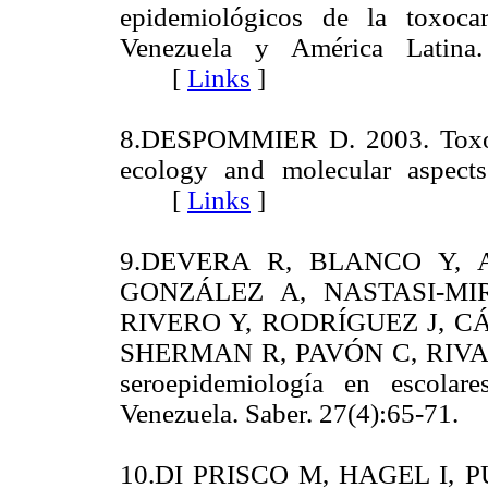
epidemiológicos de la toxoca
Venezuela y América Latina.
[
Links
]
8.DESPOMMIER D. 2003. Toxocar
ecology and molecular aspects
[
Links
]
9.DEVERA R, BLANCO Y, 
GONZÁLEZ A, NASTASI-MI
RIVERO Y, RODRÍGUEZ J, C
SHERMAN R, PAVÓN C, RIVAS E.
seroepidemiología en escolar
Venezuela. Saber. 27(4):65-7
10.DI PRISCO M, HAGEL I, PUC