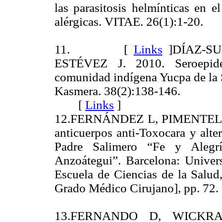
las parasitosis helmínticas en e
alérgicas. VITAE. 26(1):1-20.
11. [
Links
]
DÍAZ-S
ESTÉVEZ J. 2010. Seroepide
comunidad indígena Yucpa de la S
Kasmera. 38(2):138-146.
[
Links
]
12.FERNÁNDEZ L, PIMENTEL R,
anticuerpos anti-Toxocara y alte
Padre Salimero “Fe y Alegrí
Anzoátegui”. Barcelona: Univer
Escuela de Ciencias de la Salud
Grado Médico Cirujano], pp. 72.
13.FERNANDO D, WICKR