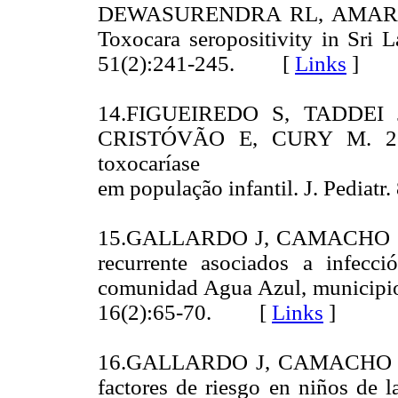
DEWASURENDRA RL, AMARA
Toxocara seropositivity in Sri L
51(2):241-245. [
Links
]
14.FIGUEIREDO S, TADDEI 
CRISTÓVÃO E, CURY M. 2005.
toxocaríase
em população infantil. J. Pediatr
15.GALLARDO J, CAMACHO S. 20
recurrente asociados a infecc
comunidad Agua Azul, municipio 
16(2):65-70. [
Links
]
16.GALLARDO J, CAMACHO S. 2
factores de riesgo en niños de 