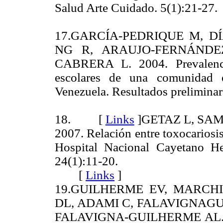
Salud Arte Cuidado. 5(1):21-
17.GARCÍA-PEDRIQUE M, DÍ
NG R, ARAUJO-FERNÁNDE
CABRERA L. 2004. Prevalenci
escolares de una comunidad e
Venezuela. Resultados preliminare
18. [
Links
]
GETAZ L, SAM
2007. Relación entre toxocariosi
Hospital Nacional Cayetano He
24(1):11-20.
[
Links
]
19.GUILHERME EV, MARCH
DL, ADAMI C, FALAVIGNAGU
FALAVIGNA-GUILHERME AL. 2013