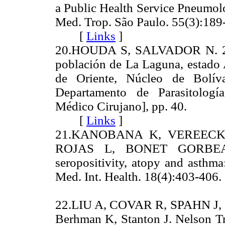
a Public Health Service Pneumolog
Med. Trop. São Paulo. 55(3):189
[
Links
]
20.HOUDA S, SALVADOR N. 2007
población de La Laguna, estado 
de Oriente, Núcleo de Bolíva
Departamento de Parasitologí
Médico Cirujano], pp. 40.
[
Links
]
21.KANOBANA K, VEREECKE
ROJAS L, BONET GORBEA
seropositivity, atopy and asthma
Med. Int. Health. 18(4):403-
22.LIU A, COVAR R, SPAHN J, L
Berhman K, Stanton J. Nelson Tra