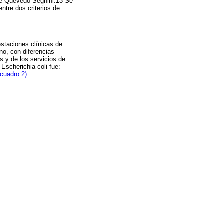
de Quevedo Segnini.13 Se
ntre dos criterios de
estaciones clínicas de
no, con diferencias
s y de los servicios de
 Escherichia coli fue:
(cuadro 2)
.