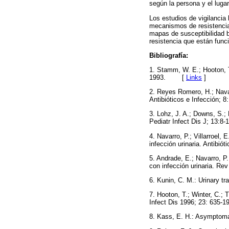
según la persona y el luga
Los estudios de vigilancia 
mecanismos de resistencia 
mapas de susceptibilidad b
resistencia que están fun
Bibliografía:
1. Stamm, W. E.; Hooton, T
1993. [
Links
]
2. Reyes Romero, H.; Navar
Antibióticos e Infección
3. Lohz, J. A.; Downs, S.; D
Pediatr Infect Dis J; 13
4. Navarro, P.; Villarroel,
infección urinaria. Antibi
5. Andrade, E.; Navarro, P.
con infección urinaria. 
6. Kunin, C. M.: Urinary t
7. Hooton, T.; Winter, C.; 
Infect Dis 1996; 23: 63
8. Kass, E. H.: Asymptoma