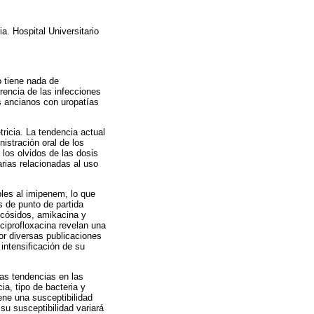
a. Hospital Universitario
o tiene nada de
rencia de las infecciones
s ancianos con uropatías
ricia. La tendencia actual
nistración oral de los
 los olvidos de las dosis
arias relacionadas al uso
bles al imipenem, lo que
is de punto de partida
ucósidos, amikacina y
ciprofloxacina revelan una
or diversas publicaciones
 intensificación de su
las tendencias en las
ia, tipo de bacteria y
ene una susceptibilidad
su susceptibilidad variará