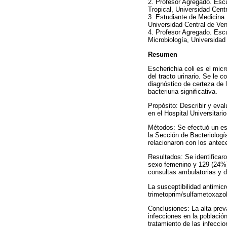
2. Profesor Agregado. Escu
Tropical, Universidad Cent
3. Estudiante de Medicina.
Universidad Central de Ve
4. Profesor Agregado. Esc
Microbiología, Universidad
Resumen
Escherichia coli es el mi
del tracto urinario. Se le 
diagnóstico de certeza de l
bacteriuria significativa.
Propósito: Describir y eval
en el Hospital Universitari
Métodos: Se efectuó un est
la Sección de Bacteriologí
relacionaron con los ante
Resultados: Se identificar
sexo femenino y 129 (24%) 
consultas ambulatorias y d
La susceptibilidad antimi
trimetoprim/sulfametoxaz
Conclusiones: La alta prev
infecciones en la población
tratamiento de las infecci