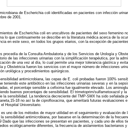
microbiana de Escherichia coli identificadas en pacientes con infección urinari
mbre de 2001.
mientos de Escherichia coli en urocultivos de pacientes del sexo femenino n
rma lo que continuamente se describe en la literatura médica acerca de la ocur
ncia en este sexo, en todos los grupos etarios, con la excepción de paciente
s procedía de la Consulta Ambulatoria y de los Servicios de Urología y Obstet
rio de las infecciones urinarias con la simplificación terapéutica, por la admi
cación de una vez al día, lo cual permite una mejor tolerancia gástrica y evita
ía y Obstetricia fueron los servicios con el mayor número de infecciones urin
ión urológica y procedimientos quirúrgicos.
sensibilidad antimicrobiana, las cepas de E. coli probadas fueron 100% sensi
gue teniendo este antibiótico en las infecciones urinarias severas y en la seps
badas, el porcentaje sensible a cefixima fue igualmente elevado. Los aminogl
iendo buenos porcentajes de sensibilidad. El trimetoprim/sulfametoxazol y la 
e la sensibilidad. La tendencia decreciente del TMP-SMX ha sido señalada p
laneta,15-18 no así la de ciprofloxacina, que ameritará futuras evaluaciones e
 el Hospital Universitario.
ca es uno de los métodos de mayor utilidad en el seguimiento y evaluación de 
la sensibilidad antimicrobiana, por basarse en la determinación de la frecuenc
9 Dado que las infecciones se presentan en pacientes, y cada uno de ellos ti
edios ecológicamente diferentes, la frecuencia de aislamientos bacterianos y 