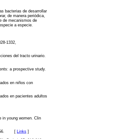
as bacterias de desarrollar
rar, de manera periódica,
erie de mecanismos de
especie a especie.
328-1332,
iones del tracto urinario.
ients: a prospective study.
icados en niños con
icados en pacientes adultos
cle in young women. Clin
, 1956. [
Links
]