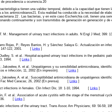
r de procedencia u ocurrencia.20
bacteriológica tienen una validez temporal, debido a la capacidad que tienen l
a los antimicrobianos21. Esta realidad ha conducido a la necesidad de elabo
acteriana 22 . Las bacterias, y en este caso Escherichia coli, tienen una s
cionando continuamente y son transmitidos de generación en generación y de 
. M.: Management of urinary tract infections in adults. N Engl J Med; 399: 1
ro Rojas, P.; Reyes Barrios, H. y Sánchez Salaya G.: Actualización en infecc
; 8: 147-122, 2001. [
Links
]
udley, S. et al.: Hospital-acquired urinary tract infections in the pediatric pat
:8-13, 1994. [
Links
]
 E.; Jakowlew, A. et al.: Uropatógenos y su sensibilidad antimicrobiana, identif
óticos e ínfección, 11, 2002 (En impresión). [
Links
]
; Jakowlew, A. et al.: Susceptibilidad antimicrobiana de uropatógenos identif
Rev Fac Med Caracas; 26, 2002 (En prensa). [
Links
]
ract infections in females. Clin Infect Dis; 18: 1-10, 1994. [
Links
]
Tin, F. et al.: Association of acute cystitis with the stage of the menstrual cy
5-1936. [
Links
]
tic infections of the urinary tract. Trans Assoc Am Physicians; 69: 56-59