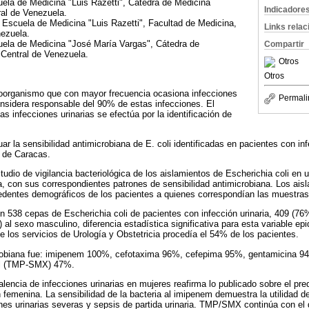
ela de Medicina "Luis Razetti", Cátedra de Medicina
Indicadore
ral de Venezuela.
 Escuela de Medicina "Luis Razetti", Facultad de Medicina,
Links rela
nezuela.
uela de Medicina "José María Vargas", Cátedra de
Compartir
 Central de Venezuela.
Otros
Otros
croorganismo que con mayor frecuencia ocasiona infecciones
Permali
considera responsable del 90% de estas infecciones. El
as infecciones urinarias se efectúa por la identificación de
uar la sensibilidad antimicrobiana de E. coli identificadas en pacientes con inf
o de Caracas.
udio de vigilancia bacteriológica de los aislamientos de Escherichia coli en 
a, con sus correspondientes patrones de sensibilidad antimicrobiana. Los aisl
cedentes demográficos de los pacientes a quienes correspondían las muestra
on 538 cepas de Escherichia coli de pacientes con infección urinaria, 409 (76
al sexo masculino, diferencia estadística significativa para esta variable ep
e los servicios de Urología y Obstetricia procedía el 54% de los pacientes.
crobiana fue: imipenem 100%, cefotaxima 96%, cefepima 95%, gentamicina 9
ol (TMP-SMX) 47%.
alencia de infecciones urinarias en mujeres reafirma lo publicado sobre el pr
 femenina. La sensibilidad de la bacteria al imipenem demuestra la utilidad de
ones urinarias severas y sepsis de partida urinaria. TMP/SMX continúa con el d