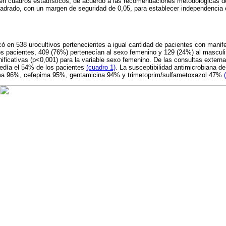
en cuadros estadísticos, de acuerdo a las recomendaciones metodológicas 
adrado, con un margen de seguridad de 0,05, para establecer independencia e
ficó en 538 urocultivos pertenecientes a igual cantidad de pacientes con manif
hos pacientes, 409 (76%) pertenecían al sexo femenino y 129 (24%) al masculi
nificativas (p<0,001) para la variable sexo femenino. De las consultas externa
cedía el 54% de los pacientes
(cuadro 1)
. La susceptibilidad antimicrobiana de
a 96%, cefepima 95%, gentamicina 94% y trimetoprim/sulfametoxazol 47%