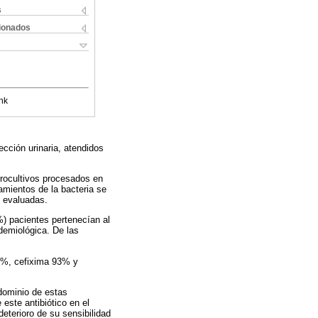
s
cionados
nk
ección urinaria, atendidos
urocultivos procesados en
amientos de la bacteria se
s evaluadas.
%) pacientes pertenecían al
idemiológica. De las
4%, cefixima 93% y
edominio de estas
 este antibiótico en el
eterioro de su sensibilidad