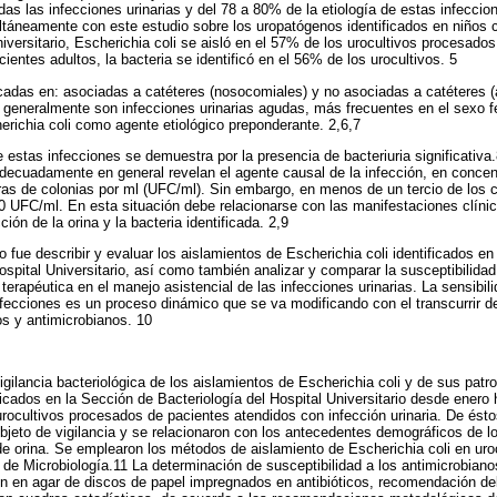
as las infecciones urinarias y del 78 a 80% de la etiología de estas infeccio
táneamente con este estudio sobre los uropatógenos identificados en niños co
iversitario, Escherichia coli se aisló en el 57% de los urocultivos procesados
cientes adultos, la bacteria se identificó en el 56% de los urocultivos. 5
cadas en: asociadas a catéteres (nosocomiales) y no asociadas a catéteres (
 generalmente son infecciones urinarias agudas, más frecuentes en el sexo 
erichia coli como agente etiológico preponderante. 2,6,7
e estas infecciones se demuestra por la presencia de bacteriuria significativa
decuadamente en general revelan el agente causal de la infección, en conce
as de colonias por ml (UFC/ml). Sin embargo, en menos de un tercio de los c
00 UFC/ml. En esta situación debe relacionarse con las manifestaciones clíni
ión de la orina y la bacteria identificada. 2,9
o fue describir y evaluar los aislamientos de Escherichia coli identificados en
spital Universitario, así como también analizar y comparar la susceptibilidad 
 terapéutica en el manejo asistencial de las infecciones urinarias. La sensibil
fecciones es un proceso dinámico que se va modificando con el transcurrir de
os y antimicrobianos. 10
gilancia bacteriológica de los aislamientos de Escherichia coli y de sus patr
ificados en la Sección de Bacteriología del Hospital Universitario desde enero
urocultivos procesados de pacientes atendidos con infección urinaria. De ésto
 objeto de vigilancia y se relacionaron con los antecedentes demográficos de 
de orina. Se emplearon los métodos de aislamiento de Escherichia coli en ur
de Microbiología.11 La determinación de susceptibilidad a los antimicrobiano
ión en agar de discos de papel impregnados en antibióticos, recomendación d