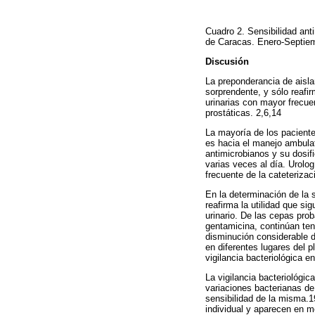
Cuadro 2. Sensibilidad anti
de Caracas. Enero-Septie
Discusión
La preponderancia de aisla
sorprendente, y sólo reafi
urinarias con mayor frecue
prostáticas. 2,6,14
La mayoría de los paciente
es hacia el manejo ambulato
antimicrobianos y su dosifi
varias veces al día. Urolog
frecuente de la cateterizac
En la determinación de la 
reafirma la utilidad que si
urinario. De las cepas pro
gentamicina, continúan ten
disminución considerable d
en diferentes lugares del p
vigilancia bacteriológica en
La vigilancia bacteriológi
variaciones bacterianas de 
sensibilidad de la misma.1
individual y aparecen en m