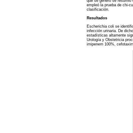
que se generó se resumió 
empleó la prueba de chi-cu
clasificación.
Resultados
Escherichia coli se identi
infección urinaria. De dic
estadísticas altamente sig
Urología y Obstetricia pro
imipenem 100%, cefotaxim