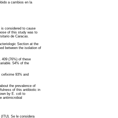
debido a cambios en la
t is considered to cause
pose of this study was to
rsitario de Caracas.
cteriologic Section at the
hed between the isolation of
s. 409 (76%) of these
variable. 54% of the
, cefixime 93% and
 about the prevalence of
ulness of this antibiotic in
hown by E. coli to
e antimicrobial
 (ITU). Se le considera