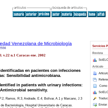
iedad Venezolana de Microbiología
Servicios 
2556
Revista
l. v.22 n.1 Caracas ene. 2002
SciELO
Articulo
identificadas en pacientes con infecciones
Articu
as: Sensibilidad antimicrobiana.
Referen
dentified in patients with urinary infections:
Como c
Antimicrobial sensitivity.
SciELO
Traduc
, P.2; Ramos, R.3; Andrade, E.4; Bolívar, A.1 y Marcano, J.3
Enviar 
 de Bacteriología, Hospital Universitario de Caracas.