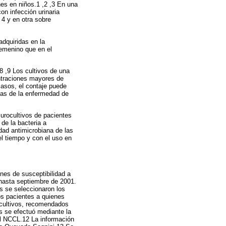
nes en niños.1 ,2 ,3 En una
n infección urinaria
 4 y en otra sobre
adquiridas en la
femenino que en el
.8 ,9 Los cultivos de una
ntraciones mayores de
asos, el contaje puede
cas de la enfermedad de
 urocultivos de pacientes
de la bacteria a
idad antimicrobiana de las
l tiempo y con el uso en
ones de susceptibilidad a
 hasta septiembre de 2001.
s se seleccionaron los
los pacientes a quienes
ocultivos, recomendados
s se efectuó mediante la
el NCCL.12 La información