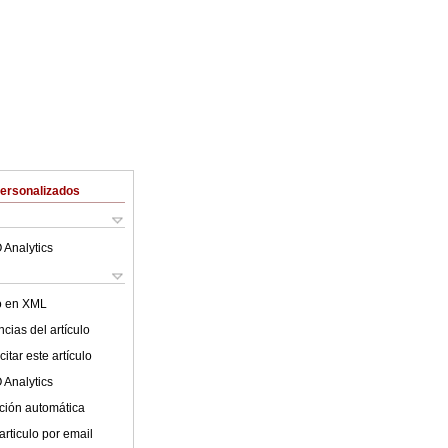
Personalizados
 Analytics
lo en XML
cias del artículo
itar este artículo
 Analytics
ción automática
articulo por email