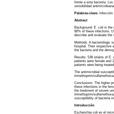
frente a esta bacteria. Los
sensibilidad antimicrobiana
Palabras-clave:
Infección 
Abstract
Background: E. coli is the 
90% of these infections. UT
describe and evaluate the s
Methods: A bacteriologic su
hospital. Their respective 
the bacteria and the demog
Results: 538 strains of E. 
patients were female and 12
patients were being treated
The antimicrobial suscept
trimethoprim/sulfamethoxa
Conclusions: The higher pr
these infections in the fem
the treatment of severe uri
trimethoprim/sulfamethoxazo
susceptibility of bacteria m
Introducción
Escherichia coli es el mic