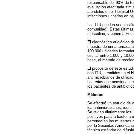
responsable del 90% de tod
evaluación efectuada simul
atendidos en el Hospital Un
infecciones urinarias en pa
Las ITU pueden ser clasifi
comunidad). Estas últimas
masculino, y tienen a Esch
El diagnóstico etiológico d
muestra de orina tomada a
100.000 unidades formador
oscilar entre 1.000 y 10.0
base, el método de recolecc
El propósito de este estudi
con ITU, atendidos en el Ho
antimicrobianos de utilidad
bacterias que ocasionan in
los pacientes de antibiótic
Métodos
Se efectuó un estudio de vi
los antimicrobianos, ident
Se revisó diariamente los 
positivos para la bacteria
pertenecían las muestras 
por la Sociedad Americana 
técnica estándar de difus