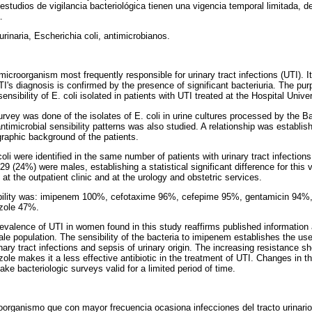
 estudios de vigilancia bacteriológica tienen una vigencia temporal limitada, 
.
urinaria, Escherichia coli, antimicrobianos.
microorganism most frequently responsible for urinary tract infections (UTI). I
I's diagnosis is confirmed by the presence of significant bacteriuria. The pur
ensibility of E. coli isolated in patients with UTI treated at the Hospital Unive
rvey was done of the isolates of E. coli in urine cultures processed by the Ba
antimicrobial sensibility patterns was also studied. A relationship was establis
raphic background of the patients.
coli were identified in the same number of patients with urinary tract infection
9 (24%) were males, establishing a statistical significant difference for this 
 at the outpatient clinic and at the urology and obstetric services.
ibility was: imipenem 100%, cefotaxime 96%, cefepime 95%, gentamicin 94%
zole 47%.
evalence of UTI in women found in this study reaffirms published information
ale population. The sensibility of the bacteria to imipenem establishes the usef
nary tract infections and sepsis of urinary origin. The increasing resistance s
le makes it a less effective antibiotic in the treatment of UTI. Changes in th
ake bacteriologic surveys valid for a limited period of time.
roorganismo que con mayor frecuencia ocasiona infecciones del tracto urinario