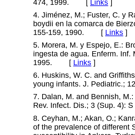
474, 1999. [
Links
]
4. Jiménez, M.; Fuster, C. y R
boydii en la comarca de Bierzo.
155-159, 1990. [
Links
]
5. Morera, M. y Espejo, E.: Br
ingesta de agua. Enferm. Inf. M
1995. [
Links
]
6. Huskins, W. C. and Griffith
young infants. J. Pediatric.
7. Dalan, M. and Bennish, M.: 
Rev. Infect. Dis.; 3 (Sup. 4
8. Ceyhan, M.; Akan, O.; Kanr
of the prevalence of different 