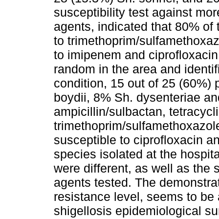
susceptibility test against mor
agents, indicated that 80% of 
to trimethoprim/sulfamethoxa
to imipenem and ciprofloxacin.
random in the area and identif
condition, 15 out of 25 (60%) 
boydii, 8% Sh. dysenteriae an
ampicillin/sulbactan, tetracycl
trimethoprim/sulfamethoxazol
susceptible to ciprofloxacin a
species isolated at the hospita
were different, as well as the s
agents tested. The demonstrat
resistance level, seems to be 
shigellosis epidemiological surv