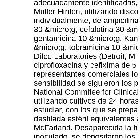
adecuadamente identificadas,
Muller-Hinton, utilizando disc
individualmente, de ampicilin
30 &micro;g, cefalotina 30 &mi
gentamicina 10 &micro;g, Kan
&micro;g, tobramicina 10 &micr
Difco Laboratories (Detroit, 
ciprofloxacina y cefixima de 
representantes comerciales lo
sensibilidad se siguieron los
National Commitee for Clinica
utilizando cultivos de 24 hor
estudiar, con los que se pre
destilada estéril equivalentes
McFarland. Desaparecida la h
inoculado, se depositaron los 