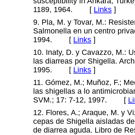
susceptibility in Ankara, Turke
1189, 1964. [
Links
]
9. Pla, M. y Tovar, M.: Resist
Salmonella en un centro privad
1994. [
Links
]
10. Inaty, D. y Cavazzo, M.: U
las diarreas por Shigella. Arch
1995. [
Links
]
11. Gómez, M.; Muñoz, F.; Med
las shigellas a lo antimicrobi
SVM.; 17: 7-12, 1997. [
L
12. Flores, A.; Araque, M. y Vi
cepas de Shigella aisladas de
de diarrea aguda. Libro de R