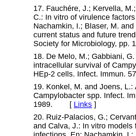
17. Fauchére, J.; Kervella, M.
C.: In vitro of virulence facto
Nachamkin, I.; Blaser, M. and
current status and future tre
Society for Microbiology, p
18. De Melo, M.; Gabbiani, G.
intracellular survival of Campy
HEp-2 cells. Infect. Immun.
19. Konkel, M. and Joens, L.:
Campylobacter spp. Infect. I
1989. [
Links
]
20. Ruiz-Palacios, G.; Cervant
and Calva, J.: In vitro models
infections. En: Nachamkin, I.;