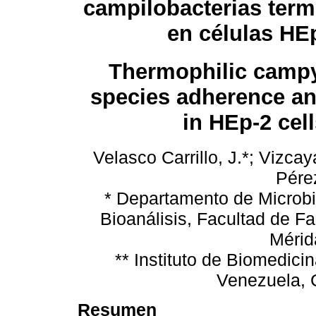
campilobacterias term
en células HE
Thermophilic campy
species adherence an
in HEp-2 cell
Velasco Carrillo, J.*; Vizca
Pérez
* Departamento de Microbi
Bioanálisis, Facultad de F
Mérid
** Instituto de Biomedic
Venezuela, 
Resumen