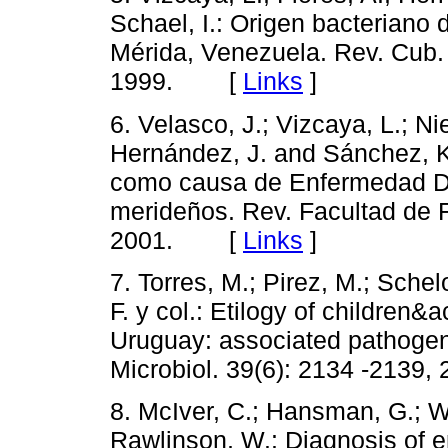
Schael, I.: Origen bacteriano
Mérida, Venezuela. Rev. Cub. 
1999. [
Links
]
6. Velasco, J.; Vizcaya, L.; Ni
Hernández, J. and Sánchez, K
como causa de Enfermedad Di
merideños. Rev. Facultad de 
2001. [
Links
]
7. Torres, M.; Pirez, M.; Schelo
F. y col.: Etilogy of children&
Uruguay: associated pathogens
Microbiol. 39(6): 2134 -2139, 
8. McIver, C.; Hansman, G.; Wh
Rawlinson, W.: Diagnosis of en