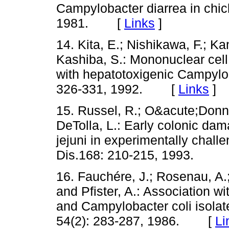
Campylobacter diarrea in chic
1981. [
Links
]
14. Kita, E.; Nishikawa, F.; K
Kashiba, S.: Mononuclear cell 
with hepatotoxigenic Campyloba
326-331, 1992. [
Links
]
15. Russel, R.; O&acute;Donno
DeTolla, L.: Early colonic da
jejuni in experimentally chall
Dis.168: 210-215, 1993.
16. Fauchére, J.; Rosenau, A.
and Pfister, A.: Association w
and Campylobacter coli isolat
54(2): 283-287, 1986. [
Li