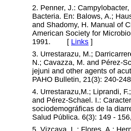
2. Penner, J.: Campylobacter,
Bacteria. En: Balows, A.; Haus
and Shadomy, H. Manual of Cli
American Society for Microbio
1991. [
Links
]
3. Urrestarazu, M.; Darricarre
N.; Cavazza, M. and Pérez-Sc
jejuni and other agents of acu
PAHO Bulletin, 21(3): 240-
4. Urrestarazu,M.; Liprandi, F
and Pérez-Schael. I.: Caracterí
sociodemográficas de la diar
Salud Pública. 6(3): 149 - 
5. Vizcaya, L.; Flores, A.; He