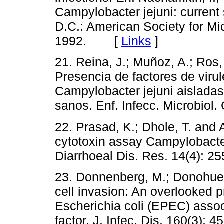
Campylobacter jejuni: current
D.C.: American Society for Mi
1992. [
Links
]
21. Reina, J.; Muñoz, A.; Ros
Presencia de factores de viru
Campylobacter jejuni aisladas
sanos. Enf. Infecc. Microbio
22. Prasad, K.; Dhole, T. and
cytotoxin assay Campylobacter
Diarrhoeal Dis. Res. 14(4):
23. Donnenberg, M.; Donohue-R
cell invasion: An overlooked 
Escherichia coli (EPEC) asso
factor. J. Infec. Dis. 160(3