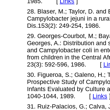
1985. [
Links
]
28. Blaser, M.; Taylor, D. an
Campylobacter jejuni in a rura
Dis.153(2): 249-254, 1986
29. Georges-Courbot, M.; Baya
Georges, A.: Distribution and
and Campylobacter coli in ent
from children in the Central Af
23(3): 592-596, 1986. [
Li
30. Figueroa, S.; Galeno, H.; 
Prospective Study of Campylob
Infants Evaluated by Culture an
1040-1044, 1989. [
Links
31. Ruiz-Palacios, G.; Calva, J