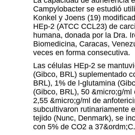
La capacidad de adherencia e
Campylobacter se estudió util
Konkel y Joens (19) modificada
HEp-2 (ATCC CCL23) de carci
humana, donada por la Dra. Ire
Biomedicina, Caracas, Venezue
veces en forma consecutiva.
Las células HEp-2 se mantuvi
(Gibco, BRL) suplementado co
BRL), 1% de l-glutamina (Gibc
(Gibco, BRL), 50 &micro;g/ml 
2,55 &micro;g/ml de anfoteric
subcultivaron rutinariamente e
tejido (Nunc, Denmark), se i
con 5% de CO2 a 37&ordm;C