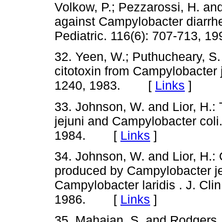
Volkow, P.; Pezzarossi, H. and
against Campylobacter diarrhe
Pediatric. 116(6): 707-713,
32. Yeen, W.; Puthucheary, S.
citotoxin from Campylobacter je
1240, 1983. [
Links
]
33. Johnson, W. and Lior, H.
jejuni and Campylobacter coli
1984. [
Links
]
34. Johnson, W. and Lior, H.: C
produced by Campylobacter je
Campylobacter laridis . J. Clin
1986. [
Links
]
35. Mahajan, S. and Rodgers, F