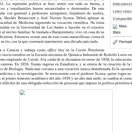
52. La represión política se hizo sentir con toda su fuerza, y
Indicadore
cos y estudiantiles fueron encarcelados o desterrados. De este
Links rela
rda con gratitud a profesores ejemplares, forjadores de sueños,
, Haydée Betancourt y José Vicente Scorza. Debió aplazar su
Compartilh
 Facultad de Medicina siguiendo su vocación científica. No tenía
Mais
tudiar en la Universidad de Los Andes o hacerlo en el exterior.
r al núcleo familiar. Se traslada a Barquisimeto, vive en casa de su
Mais
ficinista. Entonces ocurre una de esas cosas maravillosas, conoció
su tío, con la que contraerá matrimonio una década más tarde.
Permali
a a Caracas y trabaja como
office boy
en la Creole Petroleum
 inicia estudios en la Escuela nocturna de Química Industrial de Rodolfo Loero e
omo empleado de Creole. A la caída de la dictadura en enero de 1958, la educación
carreras. En 1959, Tomás ingresa en Estadística, y se entera de la creación de la
nos de Biología. Nada más cercano a una vocación nunca abandonada Es la oportun
medicina y la investigación. Se reencuentra con el profesor Scorza, quien logra su 
 al primer semestre académico del año 1959 y un año más tarde, se cambia al curso 
difíciles de una obligada reducción de personal que impuso la política petrolera