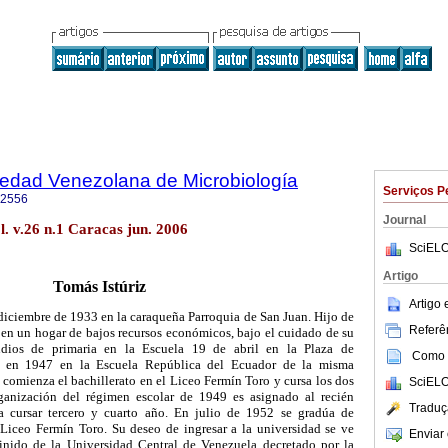
iedad Venezolana de Microbiología
Serviços P
-2556
Journal
l. v.26 n.1 Caracas jun. 2006
SciELO
Artigo
Tomás Istúriz
Artigo
 diciembre de 1933 en la caraqueña Parroquia de San Juan. Hijo de
Referên
e en un hogar de bajos recursos económicos, bajo el cuidado de su
udios de primaria en la Escuela 19 de abril en la Plaza de
Como c
a en 1947 en la Escuela República del Ecuador de la misma
 comienza el bachillerato en el Liceo Fermín Toro y cursa los dos
SciELO
ganización del régimen escolar de 1949 es asignado al recién
Traduç
 cursar tercero y cuarto año. En julio de 1952 se gradúa de
 Liceo Fermín Toro. Su deseo de ingresar a la universidad se ve
Enviar 
efinido de la Universidad Central de Venezuela decretado por la