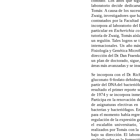
contrato. Los años que sig
laboratorio decide dedicars
Tomás: A causa de los suceso
Zwaig, investigadores que h
contratados por la Facultad 
incorpora al laboratorio del
particular en
Escherichia co
tutoría de Zwaig, Tomás aísla
un regulón. Tales logros se 
internacionales. Un año má
Fisiología y Genética Micro
dirección del Dr. Dan Fraenk
un plan de doctorado, sigue,
áreas más avanzadas y se inse
Se incorpora con el Dr. Ric
gluconato 6-fosfato dehidrog
partir del DNA del bacterió
resultado el primer reporte s
de 1974 y se incorpora inmed
Participa en la renovación 
de asignaturas electivas en
bacterias y bacteriófagos. E
para el momento había regre
regulación de la expresión g
el escalafón universitario,
realizados por Tomás con la 
bajo su dirección. El labo
multiplicador en la formació