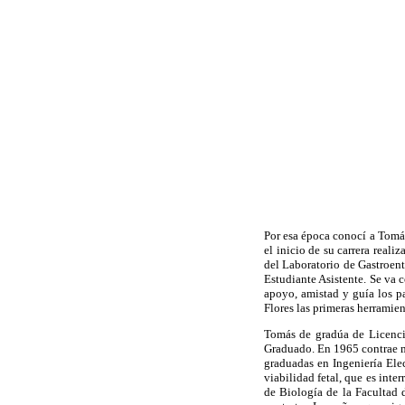
Por esa época conocí a Tomá
el inicio de su carrera real
del Laboratorio de Gastroent
Estudiante Asistente. Se va
apoyo, amistad y guía los pa
Flores las primeras herramien
Tomás de gradúa de Licenci
Graduado. En 1965 contrae ma
graduadas en Ingeniería Ele
viabilidad fetal, que es int
de Biología de la Facultad 