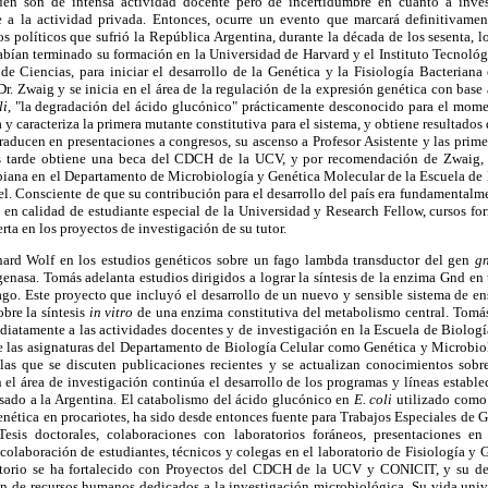
uen son de intensa actividad docente pero de incertidumbre en cuanto a inves
e a la actividad privada. Entonces, ocurre un evento que marcará definitivamen
s políticos que sufrió la República Argentina, durante la década de los sesenta,
abían terminado su formación en la Universidad de Harvard
y el Instituto Tecnoló
de Ciencias, para iniciar el desarrollo de la Genética y la Fisiología Bacterian
 Dr. Zwaig y se inicia en el área de la regulación de la expresión genética con base
li
, "la
degradación del ácido glucónico" prácticamente desconocido para el momen
 y caracteriza la primera mutante constitutiva para el sistema, y obtiene resultado
traducen en presentaciones a congresos, su ascenso a Profesor Asistente y las prime
s tarde obtiene una beca del CDCH de la UCV, y por recomendación de Zwaig, se
biana en el Departamento de Microbiología y Genética Molecular de la Escuela de 
el. Consciente de que su contribución para el desarrollo del país era fundamentalme
 en calidad de estudiante especial de la Universidad y Research Fellow, cursos fo
rta en los proyectos de investigación de su tutor.
hard Wolf en los estudios genéticos sobre un fago lambda transductor del gen
gn
enasa. Tomás adelanta estudios dirigidos a lograr la síntesis de la enzima Gnd en u
fago. Este proyecto que incluyó el desarrollo de un nuevo y sensible sistema de e
obre la síntesis
in vitro
de una enzima constitutiva del metabolismo central. Tomás
iatamente a las actividades docentes y de investigación en la Escuela de Biologí
de las asignaturas del Departamento de Biología Celular como Genética y Microbio
 las que se discuten publicaciones recientes y se actualizan conocimientos sobre
n el área de investigación continúa el desarrollo de los programas y líneas estable
sado a la Argentina. El catabolismo del ácido glucónico en
E. coli
utilizado como 
enética en procariotes, ha sido desde entonces fuente para Trabajos Especiales de 
 Tesis doctorales, colaboraciones con laboratorios foráneos, presentaciones e
colaboración de estudiantes, técnicos y colegas en el laboratorio de Fisiología 
ratorio se ha fortalecido con Proyectos del CDCH de la UCV y CONICIT, y su des
n de recursos humanos dedicados a la investigación microbiológica. Su vida unive