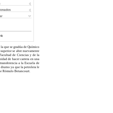
s
cionados
ar
nk
n la que se gradúa de Químico
 superior se abre nuevamente
 Facultad de Ciencias y de la
idad de hacer carrera en una
transferencia a la Escuela de
diurno ya que la petrolera le
 de Rómulo Betancourt.