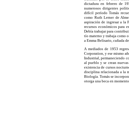
dictadura en febrero de 19
numerosos dirigentes políti
difícil período Tomás recue
como Ruth Lerner de Almea
aspiración de ingresar a la
recursos económicos para es
Debía trabajar para contribui
tío materno y trabaja como o
a Emma Belisario, cuñada de 
A mediados de 1953 regres
Corporation, y ese mismo año
Industrial, permaneciendo c
al pueblo y se crean nuevas 
existencia de cursos noctur
disciplina relacionada a la 
Biología. Tomás se incorpora
otorga una beca en momentos 