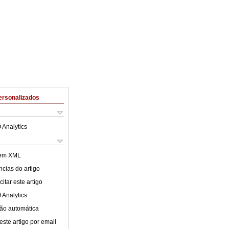
ersonalizados
 Analytics
 em XML
cias do artigo
itar este artigo
 Analytics
ão automática
este artigo por email