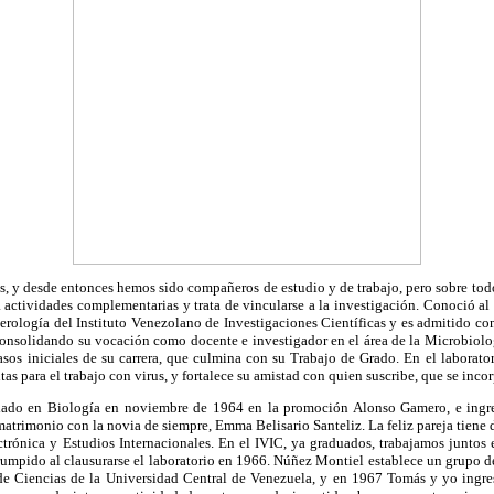
s, y desde entonces hemos sido compañeros de estudio y de trabajo, pero sobre tod
iza actividades complementarias y trata de vincularse a la investigación. Conoció al
erología del Instituto Venezolano de Investigaciones Científicas y es admitido co
 consolidando su vocación como docente e investigador en el área de la Microbiolo
sos iniciales de su carrera, que culmina con su Trabajo de Grado. En el laborator
tas para el trabajo con virus, y fortalece su amistad con quien suscribe, que se inco
ado en Biología en noviembre de 1964 en la promoción Alonso Gamero, e ingr
trimonio con la novia de siempre, Emma Belisario Santeliz. La feliz pareja tiene 
ctrónica y Estudios Internacionales. En el IVIC, ya graduados, trabajamos juntos 
errumpido al clausurarse el laboratorio en 1966. Núñez Montiel establece un grupo d
de Ciencias de la Universidad Central de Venezuela, y en 1967 Tomás y yo ingr