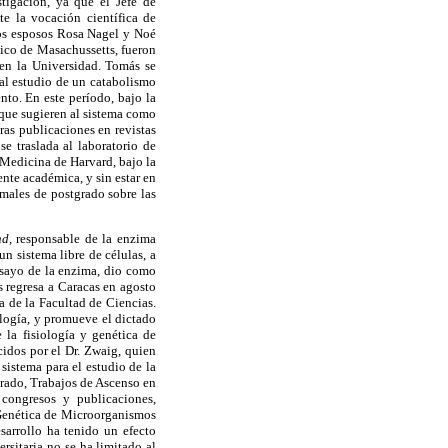
tigación, ya que el Jefe de
te la vocación científica de
 los esposos Rosa Nagel y Noé
gico de Masachussetts, fueron
a en la Universidad. Tomás se
 al estudio de un catabolismo
to. En este período, bajo la
s que sugieren al sistema como
ras publicaciones en revistas
 traslada al laboratorio de
Medicina de Harvard, bajo la
nte académica, y sin estar en
rmales de postgrado sobre las
d,
responsable de la enzima
n sistema libre de células, a
nsayo de la enzima, dio como
 regresa a Caracas en agosto
a de la Facultad de Ciencias.
logía, y promueve el dictado
 la fisiología y genética de
cidos por el Dr. Zwaig, quien
sistema para el estudio de la
Grado, Trabajos de Ascenso en
n congresos y publicaciones,
y Genética de Microorganismos
arrollo ha tenido un efecto
rsitaria no se ha limitado al