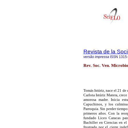
Revista de la Soc
versão impressa
ISSN
1315
Rev. Soc. Ven. Microbio
Tomás Istúriz, nace el 21 de
Carlota Istúriz Matera, crec
amorosa madre. Inicia est
Capuchinos, y los culmin
Parroquia. Sin perder tiempo
primeros años. Con la reor
fundado Liceo Caracas para
Bachiller en Ciencias en el
frustrado por el cierre ind