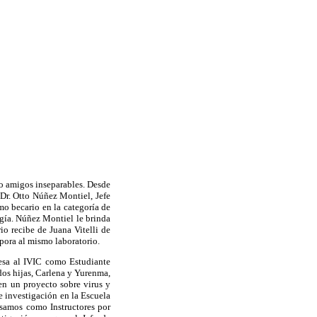
o amigos inseparables. Desde
 Dr. Otto Núñez Montiel, Jefe
mo becario en la categoría de
gía. Núñez Montiel le brinda
io recibe de Juana Vitelli de
rpora al mismo laboratorio.
esa al IVIC como Estudiante
dos hijas, Carlena y Yurenma,
en un proyecto sobre virus y
e investigación en la Escuela
esamos como Instructores por