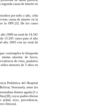
la segunda causa de muerte en
isodios por niño y año, cifra
novena causa de muerte en la
por la OPS
[3]. De los casos
l año 1999 un total de 14.541
 de 15.205 casos para el año
el año 2003 con un total de
s que contemplen la búsqueda
una misma muestra de heces,
revalencia de virus,
parásitos
 niños menores de 5 años en
ncia Pediátrica del Hospital
Bolívar, Venezuela, entre los
esentaban diarrea aguda (3 o
ías) [8], cuyos padres dieron
s (edad, sexo, procedencia,
es clínicas).