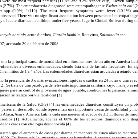
a
were the most frequent parasites (11.8% and 9.2% respectively). Eleven samples
s (2.7%). The enterobacteria diagnosed were enteropathogenic
Escherichia coli
(
lla
spp (0.9%; 1/110). The most frequent symptoms were: fever (40.1%) an
 observed. There was no significant association between presence of enteropathoge
gy of acute diarrhea in children under five years of age in Ciudad Bolivar during t
tocytis hominis
, acute diarrhea,
Giardia lamblia,
Rotavirus,
Salmonella
spp.
07; aceptado 20 de febrero de 2008
 son la principal causa de mortalidad en niños menores de un año en América Lati
vulnerables a diversas enfermedades, siendo ésta una de las más frecuentes. En al
n en niños de 1 a 4 años. Las enfermedades diarreicas están asociadas a retardo del
mo la presencia de 3 o más evacuaciones líquidas o sueltas en 24 horas o una eva
2]. Se trata de una patología de relevante importancia sanitaria, cuyo manejo es rel
quiere para su control de provisión de agua potable, condiciones higiénicas, alime
ación se realiza por vía fecal-oral [3].
americana de la Salud (OPS) [4]
l
as enfermedades diarreicas constituyen un pro
 países en desarrollo, donde representan una importante causa de morbilidad y mo
n África, Asia y América Latina cada año mueren alrededor de 3,3 millones de niño
isodios
[1]. Actualmente, apenas el 60% de los episodios diarreicos son diag
e los casos con etiología desconocida [4].
stran que el aumento de casos por diarrea
en menores de cinco años se mantuvo 
999. En Venezuela la enteritis y otras enfermedades diarreicas constituyen un