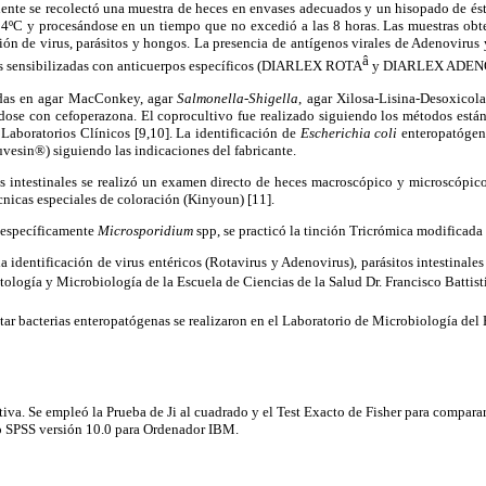
iente se recolectó una muestra de heces en envases adecuados y un hisopado de és
 4ºC y procesándose en un tiempo que no excedió a las 8 horas. Las muestras ob
ión de virus, parásitos y hongos. La presencia de antígenos virales de Adenovirus
â
les sensibilizadas con anticuerpos específicos (DIARLEX ROTA
y DIARLEX ADEN
adas en agar MacConkey, agar
Salmonella-Shigella
, agar Xilosa-Lisina-Desoxicol
dose con cefoperazona. El coprocultivo fue realizado siguiendo los métodos está
Laboratorios Clínicos [9,10]. La identificación de
Escherichia coli
enteropatógena
uvesin®) siguiendo las indicaciones del fabricante.
os intestinales se realizó un examen directo de heces macroscópico y microscópic
cnicas especiales de coloración (Kinyoun) [11].
 específicamente
Microsporidium
spp, se practicó la tinción Tricrómica modificada
a identificación de virus entéricos (Rotavirus y Adenovirus), parásitos intestinale
ología y Microbiología de la Escuela de Ciencias de la Salud Dr. Francisco Battisti
tar bacterias enteropatógenas se realizaron en el Laboratorio de Microbiología del H
ptiva. Se empleó la Prueba de Ji al cuadrado y el Test Exacto de Fisher para comparar 
co SPSS versión 10.0 para Ordenador IBM.