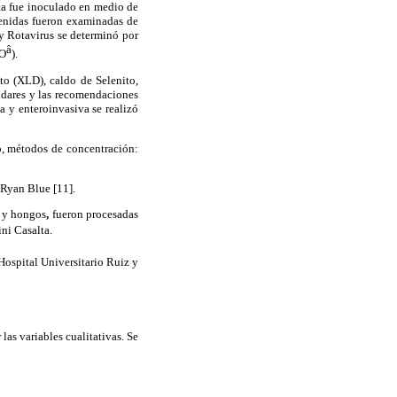
ta fue inoculado en medio de
tenidas fueron examinadas de
 y Rotavirus se determinó por
â
O
).
ato (XLD), caldo de Selenito,
ndares y las recomendaciones
 y enteroinvasiva se realizó
o, métodos de concentración:
 Ryan Blue [11].
s y hongos
,
fueron procesadas
ni Casalta.
ospital Universitario Ruiz y
las variables cualitativas. Se