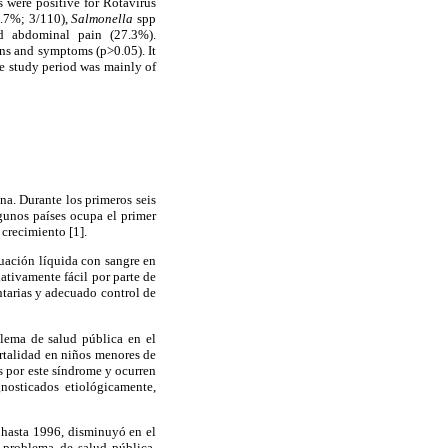
 were positive for Rotavirus
2.7%; 3/110),
Salmonella
spp
d abdominal pain (27.3%).
ns and symptoms (p>0.05). It
he study period was mainly of
na. Durante los primeros seis
gunos países ocupa el primer
 crecimiento [1].
cuación líquida con sangre en
ativamente fácil por parte de
ntarias y adecuado control de
blema de salud pública en el
rtalidad en niños menores de
s por este síndrome y ocurren
nosticados etiológicamente,
hasta 1996, disminuyó en el
 problema de salud pública,