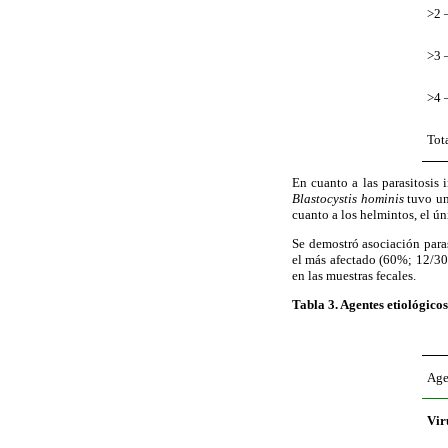
>2 
>3 
>4 
Tot
En cuanto a las parasitosis 
Blastocystis hominis
tuvo un
cuanto a los helmintos, el ú
Se demostró asociación paras
el más afectado (60%; 12/30
en las muestras fecales.
Tabla 3
. Agentes etiológico
Age
Vir