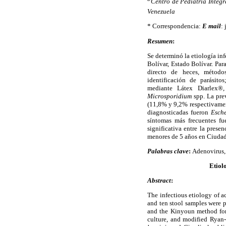
Centro de Pediatría Integr
Venezuela
* Correspondencia:
E mail
:
Resumen
:
Se determinó la etiología in
Bolívar, Estado Bolívar. Par
directo de heces, método
identificación de parásito
mediante Látex Diarlex®,
Microsporidium
spp. La prev
(11,8% y 9,2% respectivament
diagnosticadas fueron
Esche
síntomas más frecuentes f
significativa entre la prese
menores de 5 años en Ciudad 
Palabras clave
:
Adenovirus
Etiol
Abstract
:
The infectious etiology of a
and ten stool samples were 
and the Kinyoun method for 
culture, and modified Ryan-