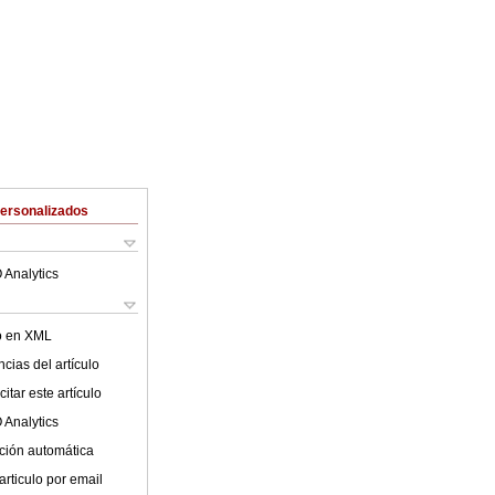
Personalizados
 Analytics
lo en XML
cias del artículo
itar este artículo
 Analytics
ción automática
articulo por email