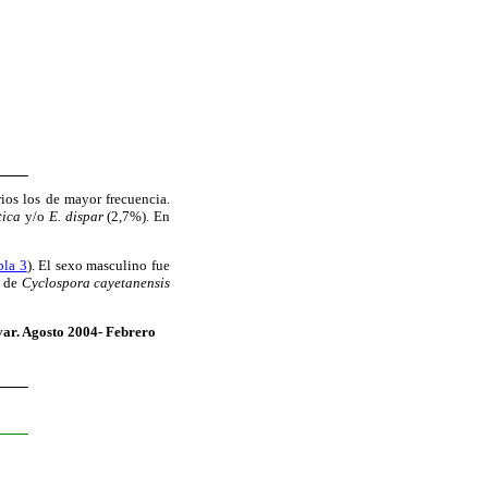
rios los de mayor frecuencia.
tica
y/o
E. dispar
(2,7%). En
bla 3
). El sexo masculino fue
i de
Cyclospora cayetanensis
var. Agosto 2004- Febrero