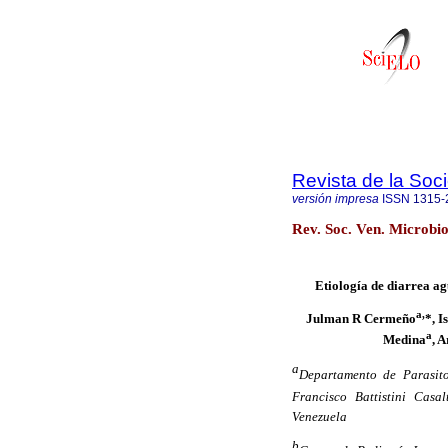
Revista de la Soc
versión impresa
ISSN
1315-
Rev. Soc. Ven. Microbio
Etiología de diarrea a
a,
Julman R Cermeño
*, I
a
Medina
, 
a
Departamento de Parasito
Francisco Battistini Casal
Venezuela
b