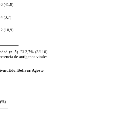
46 (41,8)
4 (3,7)
12 (10,9)
edad (n=5). El 2,7% (3/110)
resencia de antígenos virales
ívar,
Edo. Bolívar. Agosto
 (%)