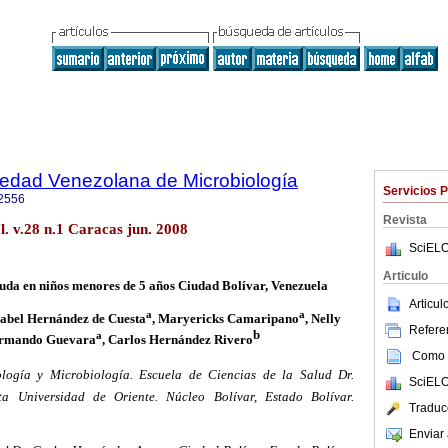
iedad Venezolana de Microbiología
Servicios 
2556
Revista
l. v.28 n.1 Caracas jun. 2008
SciELO
Articulo
guda en niños menores de 5 años Ciudad Bolívar, Venezuela
Articu
a
a
sabel Hernández de Cuesta
, Maryericks Camaripano
, Nelly
Referen
b
a
Armando Guevara
, Carlos Hernández Rivero
Como c
logía y Microbiología. Escuela de Ciencias de la Salud Dr.
SciELO
ta Universidad de Oriente. Núcleo Bolívar, Estado Bolívar.
Traduc
Enviar 