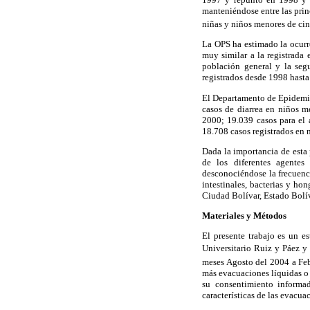
manteniéndose entre las prin
niñas y niños menores de ci
La OPS ha estimado la ocurre
muy similar a la registrada
población general y la seg
registrados desde 1998 hast
El Departamento de Epidemiol
casos de diarrea en niños m
2000; 19.039 casos para el
18.708 casos registrados en 
Dada la importancia de esta
de los diferentes agentes 
desconociéndose la frecuenci
intestinales, bacterias y hon
Ciudad Bolívar, Estado Bolív
Materiales y Métodos
El presente trabajo es un e
Universitario Ruiz y Páez y 
meses Agosto del 2004 a Feb
más evacuaciones líquidas o 
su consentimiento informad
características de las evacua