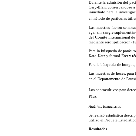
Durante la admisión del pac
Cary-Blair, conservándose a
inmediato para la investigac
el método de partículas úti
Las muestras fueron sembr
agar sin sangre suplementán
del Comité Internacional de 
mediante serotipificación (F
Para la búsqueda de parásit
Kato-Katz y formol-Éter y té
Para la búsqueda de hongos,
Las muestras de heces, para l
en el Departamento de Parasit
Los coprocultivos para detec
Páez.
Análisis Estadístico
Se realizó estadística descri
utilizó el Paquete Estadísti
Resultados