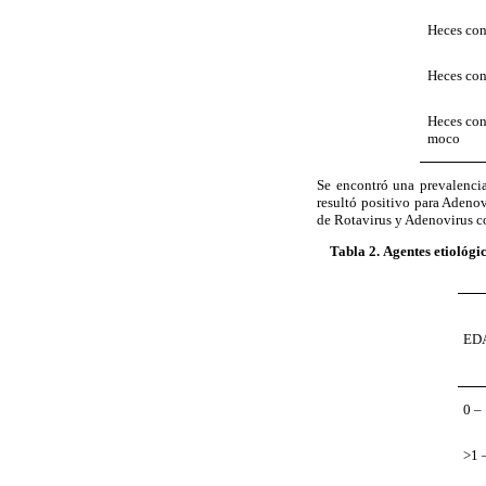
Heces co
Heces con
Heces con
moco
Se encontró una prevalenci
resultó positivo para Adenov
de Rotavirus y Adenovirus
c
Tabla 2
.
Agentes etiológi
ED
0 –
>1 