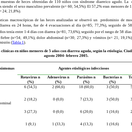
 muestras de heces obtenidas de 110 niños con síndrome diarreico agudo. La
 siendo el sexo masculino prevalente (n= 60; 54,5%). El 57,2% eran menores de 1
n= 24; 21,8%).
rísticas macroscópicas de las heces analizadas se observó un predominio de m
diarrea en 24 horas, fue de 4 evacuaciones al día (n=85; 77,3%), seguido de 5
ños tenía entre 1-4 días con diarrea (n=81; 73,6%), seguido por el rango de 58 día
: fiebre (n=54; 49,1%), dolor abdominal (n=30; 27,3%) y vómitos (n= 21; 19,1%
misión (
Tabla 1
).
 clínicas en niños menores de 5 años con diarrea aguda, según la etiología. Ciud
agosto 2004- febrero 2005.
 síntomas
Agentes etiológicos infecciosos
Rotavirus n
Adenovirus n
Parásitos n
Bacterias n
To
(%)
(%)
(%)
(%)
6 (54,5)
2 (66,6)
18 (60,0)
3 (50,0)
2 (18,2)
0 (0,0)
7 (23,3)
3 (50,0)
dominal
3 (27,3)
0 (0,0)
6 (20,0)
1 (16,6)
1 (9,1)
1 (33,3)
4 (13,3)
1 (16,6)