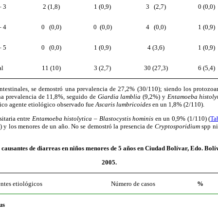
– 3
2 (1,8)
1 (0,9)
3 (2,7)
0 (0,0)
– 4
0 (0,0)
0 (0,0)
4 (0,0)
1 (0,9)
– 5
0 (0,0)
1 (0,9)
4 (3,6)
1 (0,9)
al
11 (10)
3 (2,7)
30 (27,3)
6 (5,4)
intestinales, se demostró una prevalencia de 27,2% (30/110); siendo los protozoa
a prevalencia de 11,8%, seguido de
Giardia lamblia
(9,2%) y
Entamoeba histoly
nico agente etiológico observado fue
Ascaris lumbricoides
en un 1,8% (2/110).
itaria entre
Entamoeba histolytica – Blastocystis hominis
en un 0,9% (1/110) (
Ta
) y los menores de un año. No se demostró la presencia de
Cryptosporidium
spp n
s causantes de diarreas
en niños menores de 5 años en Ciudad Bolívar,
Edo. Bolí
2005.
ntes etiológicos
Número de casos
%
us