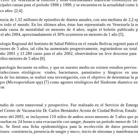
cipales causas para el período 1998 y 1999, y se encuentra en la actualidad como 
nco años
[2,4].
ncia de 1,32 millones de episodios de diarrea anuales, con una mediana de 2,2 ep
 en todo el mundo. En los últimos años, éstas han representado en Venezuela la 
unda causa de mortalidad en menores de 4 años; según el boletín publicado 
a el año 2004, aproximadamente el 30% ocurrieron en menores de 1 año [5].
ogía Regional del Instituto de Salud Pública en el estado Bolívar, registró para e
enores de 5 años, tal cifra ha aumentado progresivamente, registrándose un total
 año 2001 y 21.280 casos para el año 2002, observándose un leve descenso para 
niños menores de 5 años [6].
 patología frecuente en niños, y que en nuestro medio no existen estudios previo
infecciosos etiológicos: virales, bacterianos, parasitarios y fúngicos en 
a de los mismos, se realizó esta investigación, con el objetivo de determinar la p
gos (
Microsporidium
spp)
[7]
como agentes etiológicos del Síndrome diarreico
en
ar.
studio de corte transversal y prospectivo. Fue realizado en el Servicio de Emerge
el Centro de Vacunación Dr. Carlos Hernández Acosta de Ciudad Bolívar, Estado 
rero del 2005; se incluyeron 110 niños de ambos sexos menores de 5 años que pr
sueltas en 24 horas o una evacuación con sangre, durante un período menor de 14 d
o. Se llenó una ficha epidemiológica para la recolección de datos personale
ciones: consistencia, presencia de sangre y moco; inicio de síntomas y manifestacion