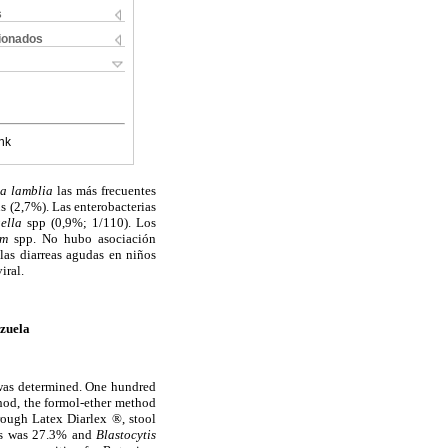
s
cionados
nk
a lamblia
las más frecuentes
s (2,7%). Las enterobacterias
ella
spp (0,9%; 1/110). Los
um
spp. No hubo asociación
 las diarreas agudas en niños
viral.
ezuela
e was determined. One hundred
hod, the formol-ether method
rough Latex Diarlex ®, stool
sis was 27.3% and
Blastocytis