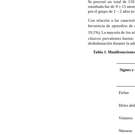
Se procesó un total de 110
estudiada fue de 9
±
15 meses
por el grupo de 1 – 2 años (
Con relación a las caracte
frecuencia de episodios de 
19,1%). La mayoría de los ni
clínicos prevalentes fueron
deshidratación durante la ad
Tabla 1
. Manifestaciones
Sígnos y
Fiebre
Dolor ab
Vómitos
Náuseas