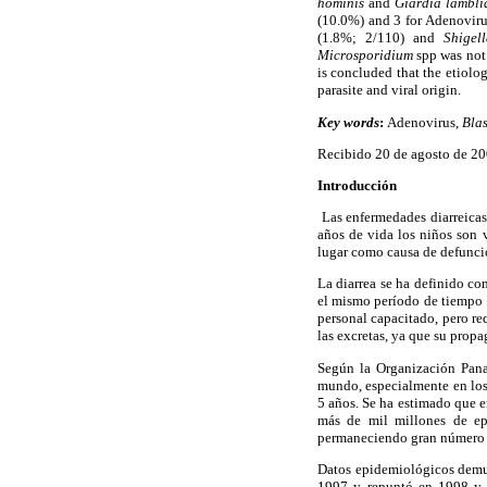
hominis
and
Giardia lambli
(10.0%) and 3 for Adenoviru
(1.8%; 2/110) and
Shige
Microsporidium
spp was not
is concluded that the etiolo
parasite and viral origin.
Key words
:
Adenovirus,
Blas
Recibido 20 de agosto de 20
Introducción
Las enfermedades diarreicas
años de vida los niños son 
lugar como causa de defunció
La diarrea se ha definido co
el mismo período de tiempo [
personal capacitado, pero re
las excretas, ya que su propag
S
egún la Organización Pan
mundo, especialmente en los
5 años.
Se ha estimado que e
más de mil millones de ep
permaneciendo gran número d
Datos epidemiológicos demue
1997 y repuntó en 1998 y 1