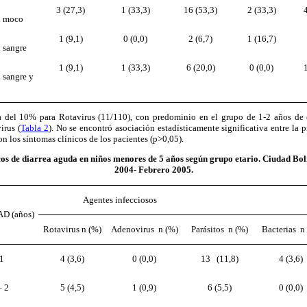
3 (27,3)
1 (33,3)
16 (53,3)
2 (33,3)
n moco
1 (9,1)
0 (0,0)
2 (6,7)
1 (16,7)
 sangre
1 (9,1)
1 (33,3)
6 (20,0)
0 (0,0)
 sangre y
a del 10% para Rotavirus (11/110), con predominio en el grupo de 1-2 años de 
irus (
Tabla 2
). No se encontró asociación estadísticamente significativa entre la p
on los síntomas clínicos de los pacientes (p>0,05).
cos de diarrea aguda en niños menores de 5 años según grupo etario. Ciudad Bol
2004- Febrero 2005.
Agentes infecciosos
AD
(años)
Rotavirus n (%)
Adenovirus n (%)
Parásitos n (%)
Bacterias n
 1
4 (3,6)
0 (0,0)
13 (11,8)
4 (3,6)
– 2
5 (4,5)
1 (0,9)
6 (5,5)
0 (0,0)