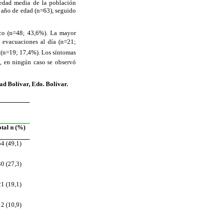
 edad media de la población
 año de edad (n=63), seguido
oco (n=48; 43,6%). La mayor
8 evacuaciones al día (n=21;
s (n=19; 17,4%). Los síntomas
), en ningún caso se observó
ad Bolívar, Edo. Bolívar.
tal n (%)
54 (49,1)
30 (27,3)
21 (19,1)
12 (10,9)