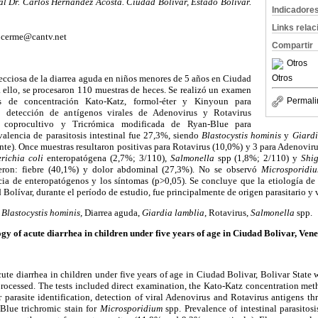
al Dr. Carlos Hernández Acosta. Ciudad Bolívar, Estado Bolívar.
Indicadore
Links rela
 jcerme@cantv.net
Compartir
Otros
fecciosa de la diarrea aguda en niños menores de 5 años en Ciudad
Otros
a ello, se procesaron 110 muestras de heces. Se realizó un examen
s de concentración Kato-Katz, formol-éter y Kinyoun para
Permali
s; detección de antígenos virales de Adenovirus y Rotavirus
 coprocultivo y Tricrómica modificada de Ryan-Blue para
alencia de parasitosis intestinal fue 27,3%, siendo
Blastocystis hominis
y
Giardi
e). Once muestras resultaron positivas para Rotavirus (10,0%) y 3 para Adenoviru
richia coli
enteropatógena (2,7%; 3/110),
Salmonella
spp (1,8%; 2/110) y
Shig
ueron: fiebre (40,1%) y dolor abdominal (27,3%). No se observó
Microsporidi
ncia de enteropatógenos y los síntomas (p>0,05). Se concluye que la etiología de
Bolívar, durante el período de estudio, fue principalmente de origen parasitario
y 
,
Blastocystis hominis,
Diarrea aguda,
Giardia lamblia
, Rotavirus,
Salmonella
spp.
ogy of acute diarrhea in children under five years of age in
Ciudad Bolivar, Ven
cute diarrhea in children under five years of age in Ciudad Bolivar, Bolivar Stat
processed. The tests included direct examination, the Kato-Katz concentration met
parasite identification, detection of viral Adenovirus and Rotavirus antigens th
Blue trichromic stain for
Microsporidium
spp. Prevalence of intestinal parasito