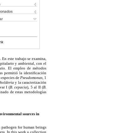
s
cionados
ar
nk
. En este trabajo se examina,
italario y ambiental, con el
rio
.
El empleo de métodos
 permitió la identificación
 especies de
Pseudomonas,
1
holderia
y la caracterización
ar I (
B. cepacia
), 5 al II (
B.
inado de estas metodologías
nvironmental sources in
s pathogen for human beings
era. In this work a collection