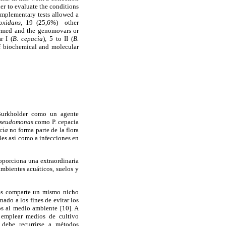
r to evaluate the conditions
omplementary tests allowed a
oxidans
,
19 (25,6%) other
irmed
and the genomovars or
r
I (
B. cepacia
), 5 to II (
B.
 biochemical and molecular
Burkholder como un agente
seudomonas
como P. cepacia
cia
no forma parte de la flora
es así como a infecciones en
oporciona una extraordinaria
mbientes acuáticos, suelos y
ales comparte un mismo nicho
ado a los fines de evitar los
os al medio ambiente [10]. A
o emplear medios de cultivo
 debe recurrirse a métodos