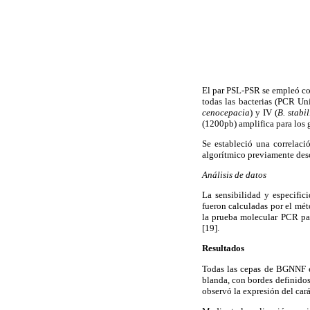
El par PSL-PSR se empleó co
todas las bacterias (PCR Un
cenocepacia
) y IV (
B. stabil
(1200pb) amplifica para los 
Se estableció una correlaci
algorítmico previamente desc
Análisis de datos
La sensibilidad y especifi
fueron calculadas por el mét
la prueba molecular PCR par
[19].
Resultados
Todas las cepas de BGNNF emp
blanda, con bordes definido
observó la expresión del cará