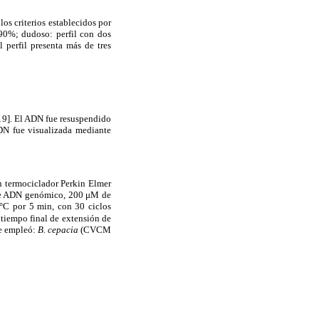
os criterios establecidos por
 90%; dudoso: perfil con dos
 perfil presenta más de tres
19]. El ADN fue resuspendido
N fue visualizada mediante
un termociclador Perkin Elmer
 de ADN genómico, 200 μM de
°C por 5 min, con 30 ciclos
 tiempo final de extensión de
se empleó:
B. cepacia
(CVCM