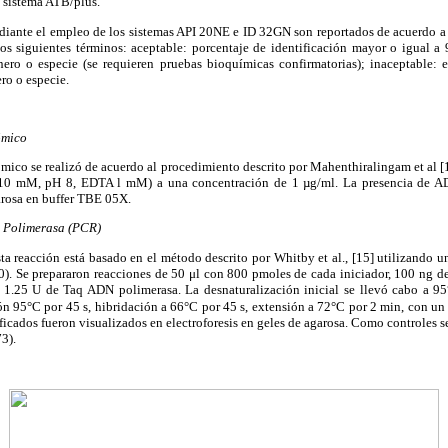
l sistema ATB/plus.
iante el empleo de los sistemas API 20NE e ID 32GN son reportados de acuerdo a l
los siguientes términos: aceptable: porcentaje de identificación mayor o igual a
nero o especie (se requieren pruebas bioquímicas confirmatorias); inaceptable: el
ro o especie.
ómico
mico se realizó de acuerdo al procedimiento descrito por Mahenthiralingam et al [
 10 mM, pH 8, EDTA l mM) a una concentración de 1 µg/ml. La presencia de AD
garosa en buffer TBE 05X.
 Polimerasa (PCR)
a reacción está basado en el método descrito por Whitby et al., [15] utilizando 
 Se prepararon reacciones de 50 μl con 800 pmoles de cada iniciador, 100 ng
.25 U de Taq ADN polimerasa. La desnaturalización inicial se llevó cabo a 95
ón 95°C por 45 s, hibridación a 66°C por 45 s, extensión a 72°C por 2 min, con un
icados fueron visualizados en electroforesis en geles de agarosa. Como controles 
3).