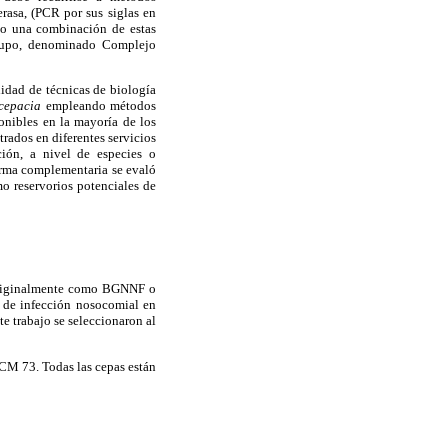
rasa, (PCR por sus siglas en
n o una combinación de estas
grupo, denominado Complejo
lidad de técnicas de biología
 cepacia
empleando métodos
nibles en la mayoría de los
ados en diferentes servicios
ción, a nivel de especies o
orma complementaria se evaló
o reservorios potenciales de
 originalmente como BGNNF o
o de infección nosocomial en
e trabajo se seleccionaron al
M 73. Todas las cepas están