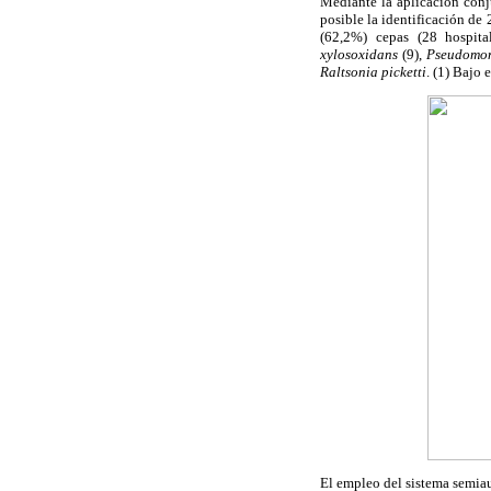
Mediante la aplicación conj
posible la identificación de
(62,2%) cepas (28 hospita
xylosoxidans
(9),
Pseudomo
Raltsonia picketti
. (1) Bajo 
El empleo del sistema semiau