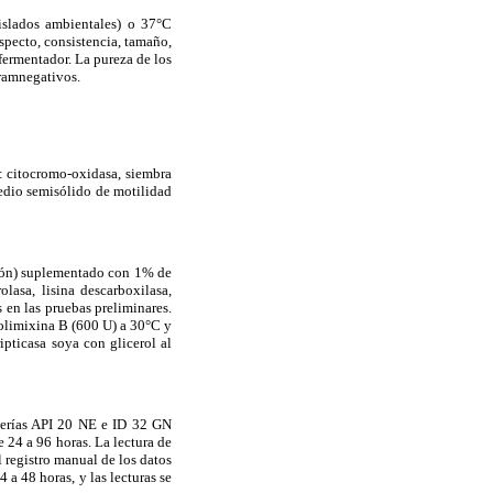
islados ambientales) o 37°C
specto, consistencia, tamaño,
fermentador. La pureza de los
ramnegativos.
: citocromo-oxidasa, siembra
dio semisólido de motilidad
ión) suplementado con 1% de
olasa, lisina descarboxilasa,
 en las pruebas preliminares.
polimixina B (600 U) a 30°C y
pticasa soya con glicerol al
lerías API 20 NE e ID 32 GN
e 24 a 96 horas. La lectura de
 registro manual de los datos
a 48 horas, y las lecturas se