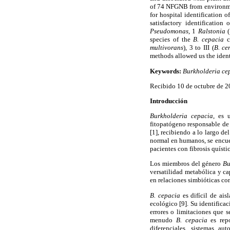
of 74 NFGNB from environmen
for hospital identification o
satisfactory identificatio
Pseudomonas
, 1
Ralstonia
(
species of the
B. cepacia
c
multivorans
), 3 to III (
B. ce
methods allowed us the ident
Keywords:
Burkholderia ce
Recibido 10 de octubre de 2
Introducción
Burkholderia cepacia
, es 
fitopatógeno responsable de
[1], recibiendo a lo largo d
normal en humanos, se encue
pacientes con fibrosis quíst
Los miembros del género
Bu
versatilidad metabólica y c
en relaciones simbióticas co
B. cepacia
es difícil de ai
ecológico [9]. Su identifica
errores o limitaciones que 
menudo
B. cepacia
es rep
diferenciales, sistemas a