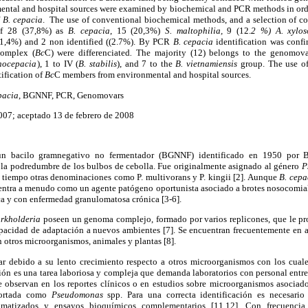
tal and hospital sources were examined by biochemical and PCR methods in orde
f
B. cepacia
. The use of conventional biochemical methods, and a selection of c
n of 28 (37,8%) as
B. cepacia
, 15 (20,3%)
S. maltophilia,
9 (12.
2 %) A. xylos
1,4%) and 2 non identified ((2.7%). By PCR
B. cepacia
identification was conf
omplex (
Bc
C) were differenciated
.
The majority (12) belongs to the genomova
nocepacia
), 1 to IV (
B. stabilis
), and 7 to the
B. vietnamiensis
group. The use of
ification of
Bc
C members from environmental and hospital sources.
pacia
, BGNNF, PCR, Genomovars
007; aceptado 13 de febrero de 2008
un bacilo gramnegativo no fermentador (BGNNF) identificado en 1950 por 
 la podredumbre de los bulbos de cebolla. Fue originalmente asignado al género
P
el tiempo otras denominaciones como P. multivorans y P. kingii [2]. Aunque
B. cepa
ntra a menudo como un agente patógeno oportunista asociado a brotes nosocomial
ica y con enfermedad granulomatosa crónica [3-6].
rkholderia
poseen un genoma complejo, formado por varios replicones, que le pr
apacidad de adaptación a nuevos ambientes [7]. Se encuentran frecuentemente en a
n otros microorganismos, animales y plantas [8].
slar debido a su lento crecimiento respecto a otros microorganismos con los cu
ción es una tarea laboriosa y compleja que demanda laboratorios con personal entren
se observan en los reportes clínicos o en estudios sobre microorganismos asociad
ortada como
Pseudomonas
spp. Para una correcta identificación es necesari
utomatizados y ensayos bioquímicos complementarios [11,12]. Con frecuencia