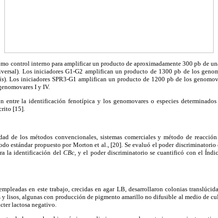
mo control interno para amplificar un producto de aproximadamente 300 pb de u
iversal). Los iniciadores G1-G2 amplifican un producto de 1300 pb de los genom
is
). Los iniciadores SPR3-G1 amplifican un producto de 1200 pb de los genomova
genomovares I y IV.
ón entre la identificación fenotípica y los genomovares o especies determinad
rito [15].
cidad de los métodos convencionales, sistemas comerciales y método de reacción
odo estándar propuesto por Morton et al., [20]. Se evaluó el poder discriminatorio
a la identificación del
CBc
, y el poder discriminatorio se cuantificó con el Ín
leadas en este trabajo, crecidas en agar LB, desarrollaron colonias translúcidas
s y lisos, algunas con producción de pigmento amarillo no difusible al medio de c
cter lactosa negativo.