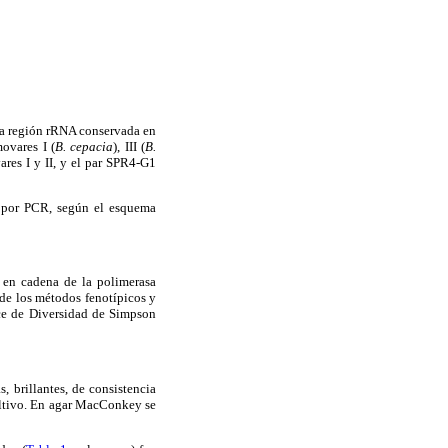
na región rRNA conservada en
ovares I (
B. cepacia
), III (
B.
res I y II, y el par SPR4-G1
os por PCR, según el esquema
 en cadena de la polimerasa
 de los métodos fenotípicos y
dice de Diversidad de Simpson
, brillantes, de consistencia
ultivo. En agar MacConkey se