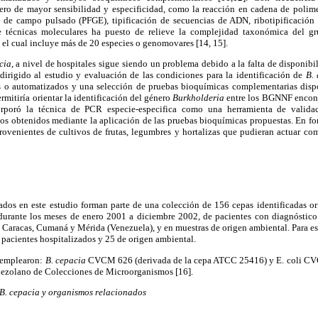
pero de mayor sensibilidad y especificidad, como la reacción en cadena de polime
gel de campo pulsado (PFGE), tipificación de secuencias de ADN, ribotipificació
de técnicas moleculares ha puesto de relieve la complejidad taxonómica del 
, el cual incluye más de 20 especies o genomovares [14, 15].
cia
, a nivel de hospitales sigue siendo un problema debido a la falta de disponibi
 dirigido al estudio y evaluación de las condiciones para la identificación de
B.
 o automatizados y una selección de pruebas bioquímicas complementarias dispo
ermitiría orientar la identificación del género
Burkholderia
entre los BGNNF encontr
orporó la técnica de PCR especie-especifica como una herramienta de valida
dos obtenidos mediante la aplicación de las pruebas bioquímicas propuestas. En f
rovenientes de cultivos de frutas, legumbres y hortalizas que pudieran actuar com
dos en este estudio forman parte de una colección de 156 cepas identificadas
durante los meses de enero 2001 a diciembre 2002, de pacientes con diagnóstic
e Caracas, Cumaná y Mérida (Venezuela), y en muestras de origen ambiental. Para est
e pacientes hospitalizados y 25 de origen ambiental.
 emplearon:
B. cepacia
CVCM 626 (derivada de la cepa ATCC 25416) y E. coli CVC
nezolano de Colecciones de Microorganismos [16].
 B. cepacia y organismos relacionados