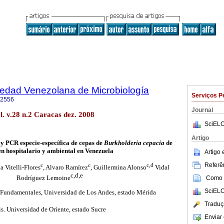
iedad Venezolana de Microbiología
Serviços P
-2556
Journal
l. v.28 n.2 Caracas dez. 2008
SciELO
Artigo
 y PCR especie-específica de cepas de
Burkholderia cepacia
de
en hospitalario y ambiental en Venezuela
Artigo
Referên
c
c
c,d
a Vitelli-Flores
, Alvaro Ramírez
,
Guillermina Alonso
Vidal
c,d,e
Rodríguez Lemoine
Como c
SciELO
Fundamentales, Universidad de Los Andes, estado Mérida
Traduç
s. Universidad de Oriente, estado Sucre
Enviar 