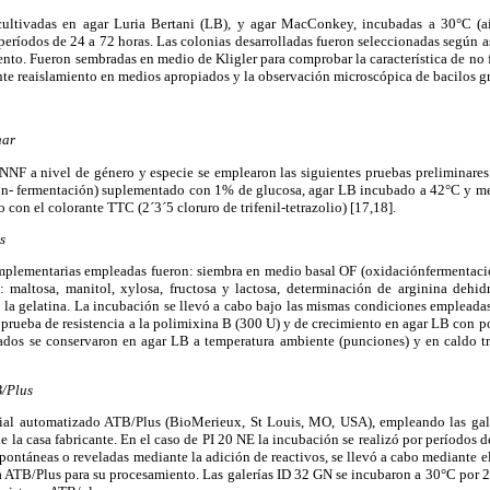
cultivadas en agar Luria Bertani (LB), y agar MacConkey, incubadas a 30°C (a
períodos de 24 a 72 horas. Las colonias desarrolladas fueron seleccionadas según a
to. Fueron sembradas en medio de Kligler para comprobar la característica de no 
te reaislamiento en medios apropiados y la observación microscópica de bacilos g
nar
GNNF a nivel de género y especie se emplearon las siguientes pruebas preliminares
ón- fermentación) suplementado con 1% de glucosa, agar LB incubado a 42°C y me
con el colorante TTC (2´3´5 cloruro de trifenil-tetrazolio) [17,18].
s
mplementarias empleadas fueron: siembra en medio basal OF (oxidaciónfermentac
: maltosa, manitol, xylosa, fructosa y lactosa, determinación de arginina dehidr
de la gelatina. La incubación se llevó a cabo bajo las mismas condiciones empleadas
 prueba de resistencia a la polimixina B (300 U) y de crecimiento en agar LB con 
cados se conservaron en agar LB a temperatura ambiente (punciones) y en caldo tri
/Plus
rcial automatizado ATB/Plus (BioMerieux, St Louis, MO, USA), empleando las ga
e la casa fabricante. En el caso de PI 20 NE la incubación se realizó por períodos d
spontáneas o reveladas mediante la adición de reactivos, se llevó a cabo mediante el
a ATB/Plus para su procesamiento. Las galerías ID 32 GN se incubaron a 30°C por 24 