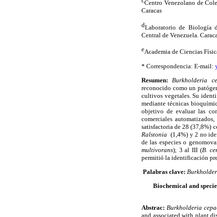
c
Centro Venezolano de Cole
Caracas
d
Laboratorio de Biología d
Central de Venezuela. Carac
e
Academia de Ciencias Físic
* Correspondencia: E-mail:
Resumen:
Burkholderia c
reconocido como un patógen
cultivos vegetales.
Su identi
mediante técnicas bioquímic
objetivo de evaluar las co
comerciales automatizados,
satisfactoria de 28 (37,8%)
Ralstonia
(1,4%) y 2 no ide
de las especies o genomova
multivorans
);
3 al III (
B. ce
permitió la identificación p
Palabras clave:
Burkholder
Biochemical and specie-
Abstrac:
Burkholderia cep
and associated with plant dis