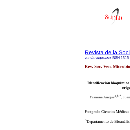
Revista de la Soc
versão impressa
ISSN
1315
Rev. Soc. Ven. Microbio
Identificación bioquímica
orig
a,b,*
Yasmina Araque
, Juan
Postgrado Ciencias Médicas 
b
Departamento de Bioanálisi