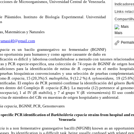
cciones de Microorganismos, Universidad Central de Venezuela.
Indicadore
Links rela
e Plásmidos. Instituto de Biología Experimental. Universidad
Compartilh
as
Mais
as, Matemáticas y Naturales
Mais
yamasi40@gmail.com
Permali
epacia
es un bacilo gramnegativo no fermentador (BGNNF)
o oportunista para humanos y como agente causante de daño en
ficación es difícil y laboriosa confundiéndose a menudo con taxones relacionados
as y PCR especie-específica, una colección de 74 cepas de BGNNF de origen hosp
ndiciones para la identificación de rutina de
B. cepacia
en el medio hospitala
 pruebas bioquímicas convencionales y una selección de pruebas complementarias
 como
B. cepacia
, 15 (20,3%)
S. maltophilia,
9 (12.
2
%
) A. xylosoxidans
, 19 (25.6%)
ntificadas. El empleo de PCR permitió confirmar la identificación del género
Burk
res dentro del Complejo
B. cepacia
(C
Bc
). La mayoría (12) pertenece al genomov
nocepacia
)
, 1 al IV (
B. stabilis
)
, y 7 al grupo V (
B. vietnamiensis)
. El uso comb
recisa de miembros del C
Bc
en muestras de origen hospitalario y ambiental.
ia cepacia
, BGNNF, PCR, Genomovares
specific PCR identification of
Burkholderia cepacia
strains from hospital and e
Venezuela
acia
is a non fermentative grannegative bacilli (NFGNB) known as an opportunist
eases. Its identification is a difficult task, being usually confused with related gen