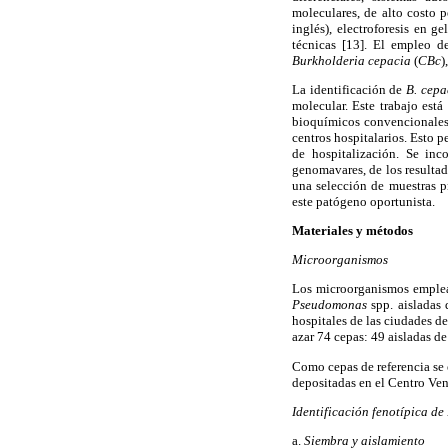
moleculares, de alto costo 
inglés), electroforesis en 
técnicas [13]. El empleo 
Burkholderia cepacia
(
CBc
)
La identificación de
B. cepa
molecular. Este trabajo está
bioquímicos convencionales
centros hospitalarios. Esto p
de hospitalización. Se inc
genomavares, de los resulta
una selección de muestras p
este patógeno oportunista.
Materiales y métodos
Microorganismos
Los microorganismos emplea
Pseudomonas
spp. aisladas 
hospitales de las ciudades d
azar 74 cepas: 49 aisladas d
Como cepas de referencia se
depositadas en el Centro Ve
Identificación fenotípica de
a.
Siembra y aislamiento