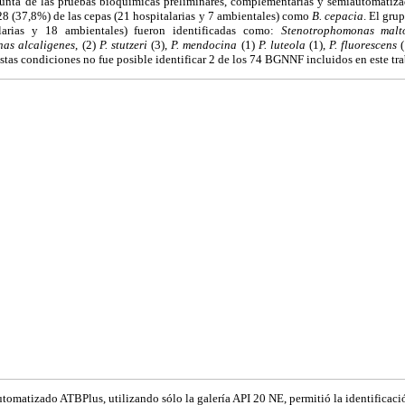
unta de las pruebas bioquímicas preliminares, complementarias y semiautomatiza
 28 (37,8%) de las cepas (21 hospitalarias y 7 ambientales) como
B. cepacia
. El gru
larias y 18 ambientales) fueron identificadas como:
Stenotrophomonas malt
nas
alcaligenes
, (2)
P. stutzeri
(3),
P. mendocina
(1)
P. luteola
(1),
P. fluorescens
(
estas condiciones no fue posible identificar 2 de los 74 BGNNF incluidos en este tra
tomatizado ATBPlus, utilizando sólo la galería API 20 NE, permitió la identificaci