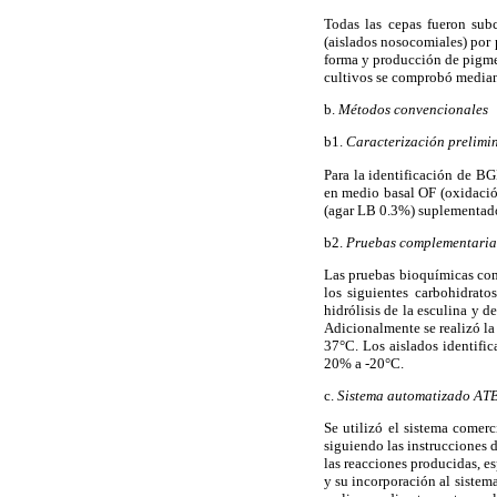
Todas las cepas fueron sub
(aislados nosocomiales) por 
forma y producción de pigmen
cultivos se comprobó median
b.
Métodos convencionales
b1.
Caracterización prelimi
Para la identificación de B
en medio basal OF (oxidaci
(agar LB 0.3%) suplementado 
b2.
Pruebas complementaria
Las pruebas bioquímicas co
los siguientes carbohidratos
hidrólisis de la esculina y 
Adicionalmente se realizó la
37°C. Los aislados identifi
20% a -20°C.
c.
Sistema automatizado ATB
Se utilizó el sistema come
siguiendo las instrucciones d
las reacciones producidas, e
y su incorporación al sistem