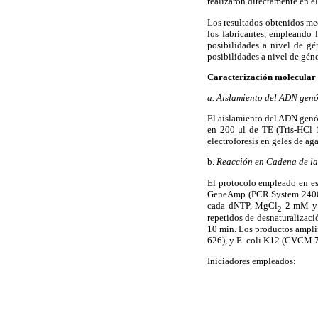
realizaron directamente en e
Los resultados obtenidos med
los fabricantes, empleando 
posibilidades a nivel de gé
posibilidades a nivel de géne
Caracterización molecular
a. Aislamiento del ADN gen
El aislamiento del ADN genó
en 200 μl de TE (Tris-HCl
electroforesis en geles de a
b.
Reacción en Cadena de la
El protocolo empleado en est
GeneAmp (PCR System 2400).
cada dNTP, MgCl
2 mM y 1
2
repetidos de desnaturalizaci
10 min. Los productos amplif
626), y E. coli K12 (CVCM 7
Iniciadores empleados: