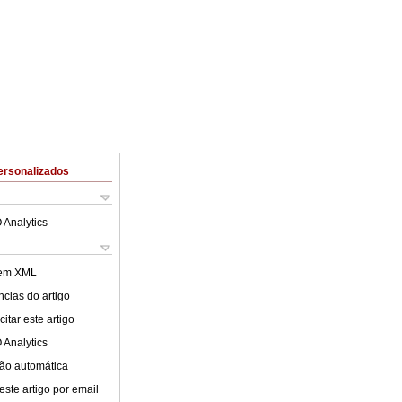
ersonalizados
 Analytics
 em XML
cias do artigo
itar este artigo
 Analytics
ão automática
este artigo por email