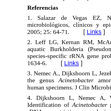
Referencias
1. Salazar de Vegas EZ, 
microbiológicos, clínicos y e
[
Links
]
2005; 25: 64-71.
2. Leff LG, Kernan RM, McArth
aquatic Burkholderia (Pseudo
species-specific rRNA gene pro
[
Links
]
1634-6.
3. Nemec A., Dijkshoorn L, Jeze
the genus
Acinetobacter
among
human specimens. J Clin Microbi
4. Dijkshoorn L, Nemec A, 
Identification of
Acinetobacter
g