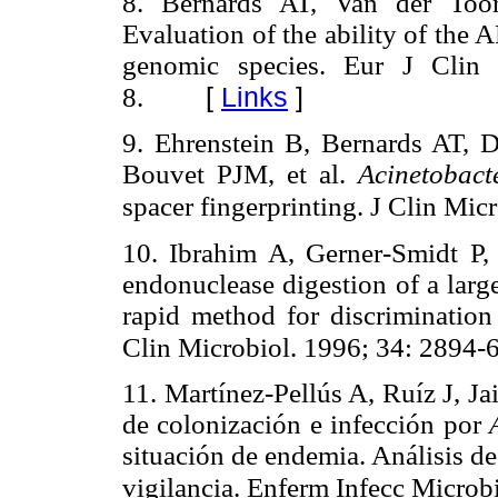
8. Bernards AT, Van der Too
Evaluation of the ability of the
genomic species. Eur J Clin 
[
Links
]
8.
9. Ehrenstein B, Bernards AT, 
Bouvet PJM, et al.
Acinetobact
spacer fingerprinting. J Clin Mic
10. Ibrahim A, Gerner-Smidt P, S
endonuclease digestion of a larg
rapid method for discrimination 
Clin Microbiol. 1996; 34: 2894-6
11. Martínez-Pellús A, Ruíz J, J
de colonización e infección por
situación de endemia. Análisis de
vigilancia. Enferm Infecc Microbi