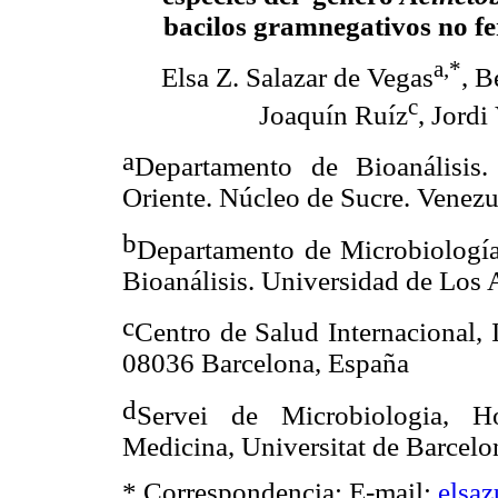
bacilos gramnegativos no f
a,*
Elsa Z. Salazar de Vegas
, B
c
Joaquín Ruíz
, Jordi
a
Departamento de Bioanálisis.
Oriente. Núcleo de Sucre. Venezu
b
Departamento
de Microbiología
Bioanálisis. Universidad de Los
c
Centro
de Salud Internacional, 
08036 Barcelona, España
d
Servei
de Microbiologia, Hos
Medicina, Universitat de Barcelo
* Correspondencia: E-mail:
elsa