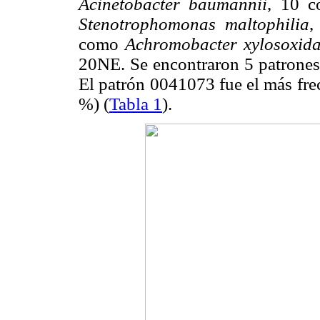
Acinetobacter baumannii
, 10 
Stenotrophomonas maltophilia
,
como
Achromobacter xylosoxid
20NE. Se encontraron 5 patrones
El patrón 0041073 fue el más fre
%) (
Tabla 1
).