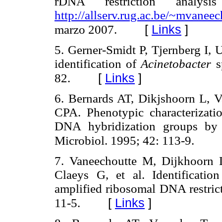
rDNA restriction analysi
http://allserv.rug.ac.be/~mvane
[
Links
]
marzo 2007.
5. Gerner-Smidt P, Tjernberg I, U
identification of
Acinetobacter
s
[
Links
]
82.
6. Bernards AT, Dikjshoorn L, 
CPA. Phenotypic characterizat
DNA hybridization groups by
Microbiol. 1995; 42: 113-9.
7. Vaneechoutte M, Dijkhoorn L
Claeys G, et al. Identificati
amplified ribosomal DNA restrict
[
Links
]
11-5.