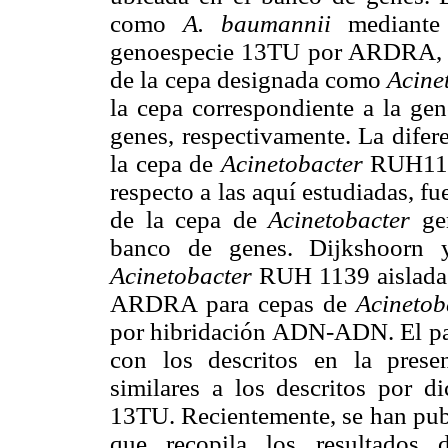
como
A. baumannii
mediant
genoespecie 13TU por ARDRA, c
de la cepa designada como
Acine
la cepa correspondiente a la ge
genes, respectivamente. La difer
la cepa de
Acinetobacter
RUH1139
respecto a las aquí estudiadas, f
de la cepa de
Acinetobacter
gen
banco de genes. Dijkshoorn y
Acinetobacter
RUH 1139 aislada d
ARDRA para cepas de
Acinetob
por hibridación ADN-ADN. El pa
con los descritos en la presen
similares a los descritos por d
13TU. Recientemente, se han publ
que recopila los resultados