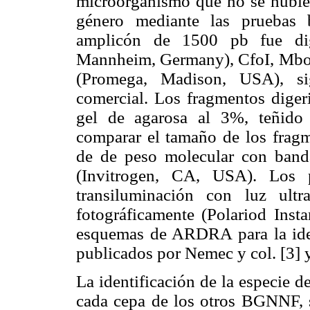
microorganismo que no se hubies
género mediante las pruebas b
amplicón de 1500 pb fue dig
Mannheim, Germany), CfoI, Mbo
(Promega, Madison, USA), sig
comercial. Los fragmentos digeri
gel de agarosa al 3%, teñido
comparar el tamaño de los fragme
de de peso molecular con band
(Invitrogen, CA, USA). Los p
transiluminación con luz ultr
fotográficamente (Polariod Ins
esquemas de ARDRA para la iden
publicados por Nemec y col. [3] y
La identificación de la especie 
cada cepa de los otros BGNNF, s