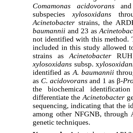
Comamonas acidovorans
an
subspecies
xylosoxidans
throu
Acinetobacter
strains, the ARD
baumannii
and 23 as
Acinetobac
not identified with this method.
included in this study allowed t
strains as
Acinetobacter
RUH1
xylosoxidans
subsp. x
ylosoxidan
identified as
A. baumannii
throu
as
C. acidovorans
and 1 as
β
-Pr
the biochemical identific
differentiate the
Acinetobacter
ge
sequencing, indicating that the i
among other NFGNB, through A
genetic techniques.