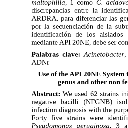
maltophilia
, 1 como
C. acidov
discrepancias entre la identi
ARDRA, para diferenciar las ge
por la secuenciación de la su
identificación de los aislado
mediante API 20NE, debe ser conf
Palabras clave:
Acinetobacter
,
ADNr
Use of the API 20NE System to
genus and other non fe
Abstract
:
We used 62 strains ini
negative bacilli (NFGNB) iso
infection diagnosis with the purp
Forty five strains were identi
Pseudomonas aeruginosa
, 3 