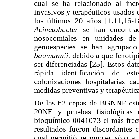
cual se ha relacionado al inc
invasivos y terapéuticos usados 
los últimos 20 años [1,11,16-18
Acinetobacter
se han encontrad
nosocomiales en unidades de 
genoespecies se han agrupado
baumannii
, debido a que fenotí
ser diferenciadas [25]. Estos da
rápida identificación de es
colonizaciones hospitalarias c
medidas preventivas y terapéutic
De las 62 cepas de BGNNF estud
20NE y pruebas fisiológica
bioquímico 0041073 el más frecu
resultados fueron discordantes
cual permitió reconocer sólo 