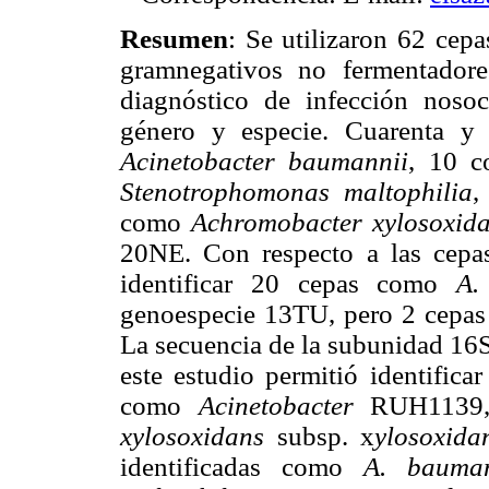
Resumen
: Se utilizaron 62 cepa
gramnegativos no fermentador
diagnóstico de infección noso
género y especie. Cuarenta y 
Acinetobacter baumannii
, 10 
Stenotrophomonas maltophilia
,
como
Achromobacter xylosoxid
20NE. Con respecto a las cep
identificar 20 cepas como
A.
genoespecie 13TU, pero 2 cepas 
La secuencia de la subunidad 16S
este estudio permitió identific
como
Acinetobacter
RUH1139
xylosoxidans
subsp. x
ylosoxida
identificadas como
A. bauman