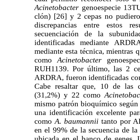
Acinetobacter
genoespecie 13TU 
clón) [26] y 2 cepas no pudiero
discrepancias entre estos re
secuenciación de la subunid
identificadas mediante AR
mediante esta técnica, mientras
como
Acinetobacter
genoespec
RUH1139. Por último, las 2 ce
ARDRA, fueron identificadas c
Cabe resaltar que, 10 de las 
(31,2%) y 22 como
Acinetobac
mismo patrón bioquímico según 
una identificación excelente pa
como
A. baumannii
tanto por A
en el 99% de la secuencia de la 
ubicada en el banco de genes. L