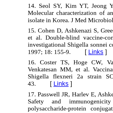
14. Seol SY, Kim YT, Jeong 
Molecular characterization of an
isolate in Korea. J Med Microbio
15. Cohen D, Ashkenazi S, Gre
et al. Double-blind vaccine-con
investigational Shigella sonnei 
[
Links
]
1997; 18: 155-9.
16. Coster TS, Hoge CW, V
Venkatesan MM, et al. Vaccinat
Shigella flexneri 2a strain 
[
Links
]
43.
17. Passwell JR, Harlev E, Ashk
Safety and immunogenicity
polysaccharide-protein conjuga