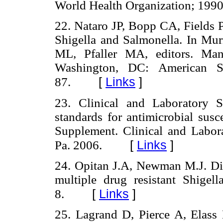
World Health Organization; 1990
22. Nataro JP, Bopp CA, Fields P
Shigella and Salmonella. In Mu
ML, Pfaller MA, editors. Man
Washington, DC: American So
[
Links
]
87.
23. Clinical and Laboratory S
standards for antimicrobial susce
Supplement. Clinical and Labora
[
Links
]
Pa. 2006.
24. Opitan J.A, Newman M.J. Dis
multiple drug resistant Shigel
[
Links
]
8.
25. Lagrand D, Pierce A, Elass 