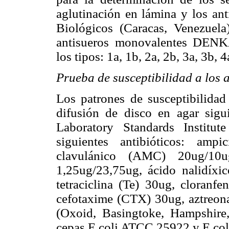
aglutinación en lámina y los a
Biológicos (Caracas, Venezuela)
antisueros monovalentes DENK
los tipos: 1a, 1b, 2a, 2b, 3a, 3b, 4
Prueba de susceptibilidad a los 
Los patrones de susceptibilida
difusión de disco en agar sigu
Laboratory Standards Institu
siguientes antibióticos: amp
clavulánico (AMC) 20ug/10ug
1,25ug/23,75ug, ácido nalidíxi
tetraciclina (Te) 30ug, cloranf
cefotaxime (CTX) 30ug, aztreo
(Oxoid, Basingtoke, Hampshire
cepas E.coli ATCC 25922 y E.co