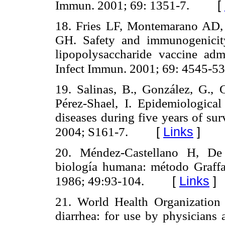
[
Immun. 2001; 69: 1351-7.
18. Fries LF, Montemarano AD,
GH. Safety and immunogenicity
lipopolysaccharide vaccine admi
Infect Immun. 2001; 69: 4545-53
19. Salinas, B., González, G., 
Pérez-Shael, I. Epidemiological 
diseases during five years of sur
[
Links
]
2004; S161-7.
20. Méndez-Castellano H, De 
biología humana: método Graffa
[
Links
]
1986; 49:93-104.
21. World Health Organization
diarrhea: for use by physicians 