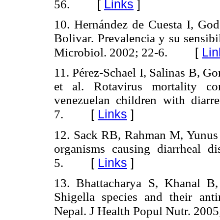
[
Links
]
56.
10. Hernández de Cuesta I, God
Bolivar. Prevalencia y su sensib
[
Lin
Microbiol. 2002; 22-6.
11. Pérez-Schael I, Salinas B, G
et al. Rotavirus mortality co
venezuelan children with diarre
[
Links
]
7.
12. Sack RB, Rahman M, Yunus M
organisms causing diarrheal di
[
Links
]
5.
13. Bhattacharya S, Khanal B
Shigella species and their anti
Nepal. J Health Popul Nutr. 2005