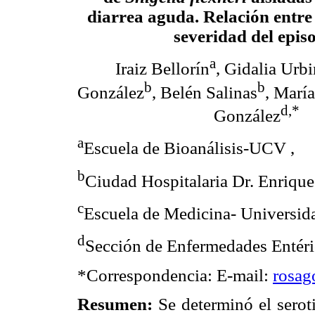
diarrea aguda. Relación entre 
severidad del epis
a
Iraiz Bellorín
, Gidalia Urb
b
b
González
, Belén Salinas
, Marí
d,*
González
a
Escuela de Bioanálisis-UCV ,
b
Ciudad Hospitalaria Dr. Enriq
c
Escuela de Medicina- Universid
d
Sección de Enfermedades Entéric
*Correspondencia: E-mail:
rosa
Resumen:
Se determinó el seroti