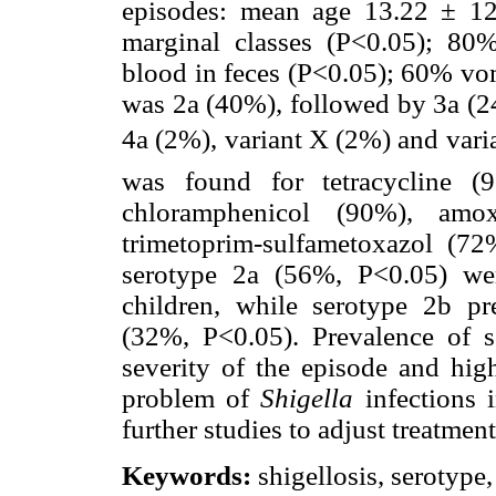
episodes: mean age 13.22 ± 1
marginal classes (P<0.05); 80
blood in feces (P<0.05); 60% vom
was 2a (40%), followed by 3a (2
4a (2%), variant X (2%) and vari
was found for tetracycline (
chloramphenicol (90%), amox
trimetoprim-sulfametoxazol (7
serotype 2a (56%, P<0.05) we
children, while serotype 2b p
(32%, P<0.05). Prevalence of s
severity of the episode and high
problem of
Shigella
infections 
further studies to adjust treatmen
Keywords:
shigellosis, serotype,