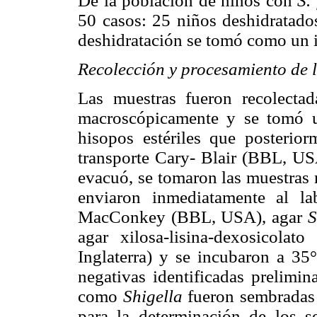
De la población de niños con
S.
50 casos: 25 niños deshidratado
deshidratación se tomó como un in
Recolección y procesamiento de 
Las muestras fueron recolecta
macroscópicamente y se tomó u
hisopos estériles que posterio
transporte Cary- Blair (BBL, US
evacuó, se tomaron las muestras 
enviaron inmediatamente al l
MacConkey (BBL, USA), agar
S
agar xilosa-lisina-dexosicola
Inglaterra) y se incubaron a 35
negativas identificadas prelimi
como
Shigella
fueron sembradas 
para la determinación de los s