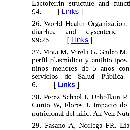
Lactoferrin structure and fun
[
Links
]
94.
26. World Health Organization. 
diarrhea and dysenteric
[
Links
]
99:26.
27. Mota M, Varela G, Gadea M, C
perfil plasmídico y antibiotipos
niños menores de 5 años con 
servicios de Salud Públic
[
Links
]
6.
28. Pérez Schael I, Dehollain P
Cunto W, Flores J. Impacto de l
nutricional del niño. An Ven Nutr
29. Fasano A, Noriega FR, Li