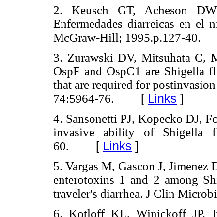
2. Keusch GT, Acheson DW. 
Enfermedades diarreicas en el n
McGraw-Hill; 1995.p.127-40.
3. Zurawski DV, Mitsuhata C,
OspF and OspC1 are Shigella flex
that are required for postinvasio
[
Links
]
74:5964-76.
4. Sansonetti PJ, Kopecko DJ, Fo
invasive ability of Shigella 
[
Links
]
60.
5. Vargas M, Gascon J, Jimenez D
enterotoxins 1 and 2 among Shig
traveler's diarrhea. J Clin Micro
6. Kotloff KL, Winickoff JP,