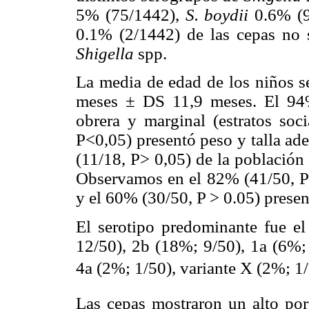
5% (75/1442),
S. boydii
0.6% (9
0.1% (2/1442) de las cepas no 
Shigella
spp.
La media de edad de los niños se
meses ± DS 11,9 meses. El 94%
obrera y marginal (estratos soc
P<0,05) presentó peso y talla ad
(11/18, P> 0,05) de la población
Observamos en el 82% (41/50, P<
y el 60% (30/50, P > 0.05) prese
El serotipo predominante fue e
12/50), 2b (18%; 9/50), 1a (6%; 
4a (2%; 1/50), variante X (2%; 1/
Las cepas mostraron un alto porc