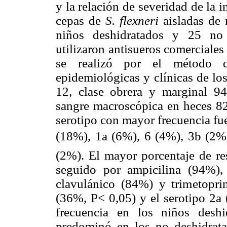
y la relación de severidad de la 
cepas de
S. flexneri
aisladas de 
niños deshidratados y 25 no d
utilizaron antisueros comerciales
se realizó por el método de
epidemiológicas y clínicas de lo
12, clase obrera y marginal 9
sangre macroscópica en heces 8
serotipo con mayor frecuencia fu
(18%), 1a (6%), 6 (4%), 3b (2%),
(2%). El mayor porcentaje de res
seguido por ampicilina (94%), 
clavulánico (84%) y trimetopri
(36%, P< 0,05) y el serotipo 2a
frecuencia en los niños deshi
predominó en los no deshidrata