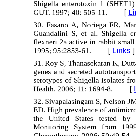
Shigella enterotoxin 1 (SHET1) o
[
Li
GUT. 1997; 40: 505-11.
30. Fasano A, Noriega FR, Ma
Guandalini S, et al. Shigella e
flexneri 2a active in rabbit small
[
Links
]
1995; 95:2853-61.
31. Roy S, Thanasekaran K, Dutta
genes and secreted autotranspor
serotypes of Shigella isolates f
[
Health. 2006; 11: 1694-8.
32. Sivapalasingam S, Nelson JM
ED. High prevalence of antimicro
the United States tested by 
Monitoring System from 1999
Chemotherapy. 2006; 50:49-54.