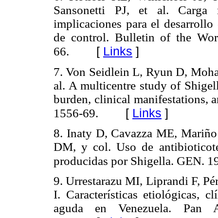
Sansonetti PJ, et al. Carga 
implicaciones para el desarrollo
de control. Bulletin of the Wo
[
Links
]
66.
7. Von Seidlein L, Ryun D, Moh
al. A multicentre study of Shigel
burden, clinical manifestations,
[
Links
]
1556-69.
8. Inaty D, Cavazza ME, Mariño
DM, y col. Uso de antibioticote
producidas por Shigella. GEN. 19
9. Urrestarazu MI, Liprandi F, P
I. Características etiológicas, 
aguda en Venezuela. Pan 