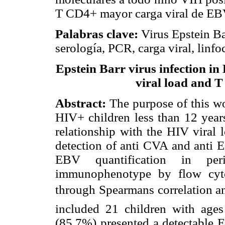
T CD4+ mayor carga viral de EB
Palabras clave:
Virus Epstein Ba
serología, PCR, carga viral, linf
Epstein Barr virus infection in 
viral load and 
Abstract:
The purpose of this wo
HIV+ children less than 12 year
relationship with the HIV vira
detection of anti CVA and ant
EBV quantification in pe
immunophenotype by flow cyto
through Spearmans correlation an
included 21 children with age
(85.7%) presented a detectable 