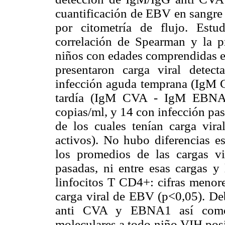
cuantificación de EBV en sangre 
por citometría de flujo. Estud
correlación de Spearman y la p
niños con edades comprendidas en
presentaron carga viral detec
infección aguda temprana (IgM
tardía (IgM CVA - IgM EBNA 
copias/ml, y 14 con infección p
de los cuales tenían carga vir
activos). No hubo diferencias es
los promedios de las cargas v
pasadas, ni entre esas cargas y
linfocitos T CD4+: cifras menore
carga viral de EBV (p<0,05). Deb
anti CVA y EBNA1 así como 
moleculares a todo niño VIH posi