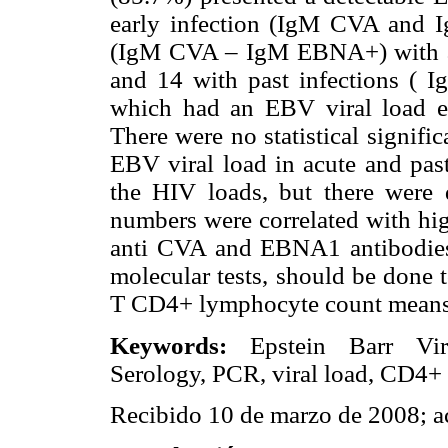
early infection (IgM CVA and I
(IgM CVA – IgM EBNA+) with a 
and 14 with past infections (
which had an EBV viral load eq
There were no statistical signif
EBV viral load in acute and past
the HIV loads, but there were 
numbers were correlated with hig
anti CVA and EBNA1 antibodies,
molecular tests, should be done t
T CD4+ lymphocyte count means 
Keywords:
Epstein Barr Vir
Serology, PCR, viral load, CD4+
Recibido 10 de marzo de 2008; a