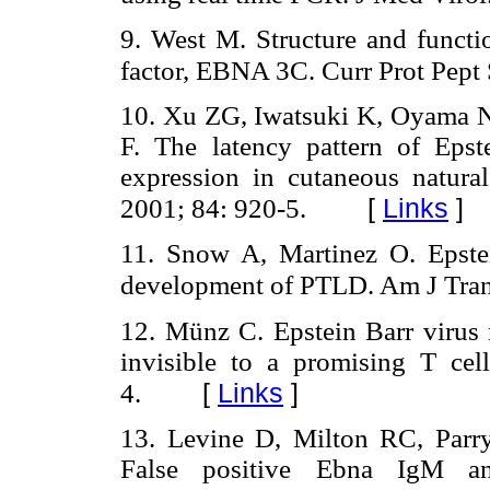
9. West M. Structure and functio
factor, EBNA 3C. Curr Prot Pept 
10. Xu ZG, Iwatsuki K, Oyama 
F. The latency pattern of Epst
expression in cutaneous natura
[
Links
]
2001; 84: 920-5.
11. Snow A, Martinez O. Epstei
development of PTLD. Am J Trans
12. Münz C. Epstein Barr virus 
invisible to a promising T ce
[
Links
]
4.
13. Levine D, Milton RC, Parr
False positive Ebna IgM an