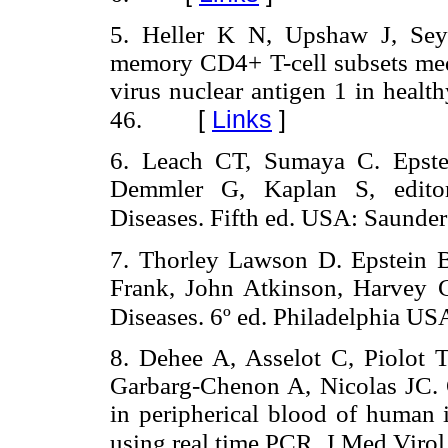
5. Heller K N, Upshaw J, Sey
memory CD4+ T-cell subsets med
virus nuclear antigen 1 in healt
[
Links
]
46.
6. Leach CT, Sumaya C. Epstei
Demmler G, Kaplan S, editore
Diseases. Fifth ed. USA: Saunder
7. Thorley Lawson D. Epstein B
Frank, John Atkinson, Harvey C
Diseases. 6º ed. Philadelphia US
8. Dehee A, Asselot C, Piolot
Garbarg-Chenon A, Nicolas JC. Q
in peripherical blood of human 
using real time PCR. J Med Virol