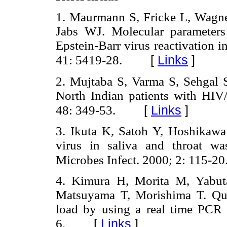
1. Maurmann S, Fricke L, Wagner
Jabs WJ. Molecular parameters
Epstein-Barr virus reactivation i
[
Links
]
41: 5419-28.
2. Mujtaba S, Varma S, Sehgal S
North Indian patients with HIV
[
Links
]
48: 349-53.
3. Ikuta K, Satoh Y, Hoshikawa 
virus in saliva and throat wa
Microbes Infect. 2000; 2: 115-20
4. Kimura H, Morita M, Yabut
Matsuyama T, Morishima T. Quan
load by using a real time PCR 
[
Links
]
6.