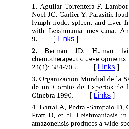
1. Aguilar Torrentera F, Lamb
Noel JC, Carlier Y. Parasitic loa
lymph node, spleen, and liver
with Leishmania mexicana. A
[
Links
]
9.
2. Berman JD. Human leishm
chemotherapeutic developments in
[
Links
]
24(4): 684-703.
3. Organización Mundial de la Sa
de un Comité de Expertos de l
[
Links
]
Ginebra 1990.
4. Barral A, Pedral-Sampaio D
Pratt D, et al. Leishmaniasis in
amazonensis produces a wide spe