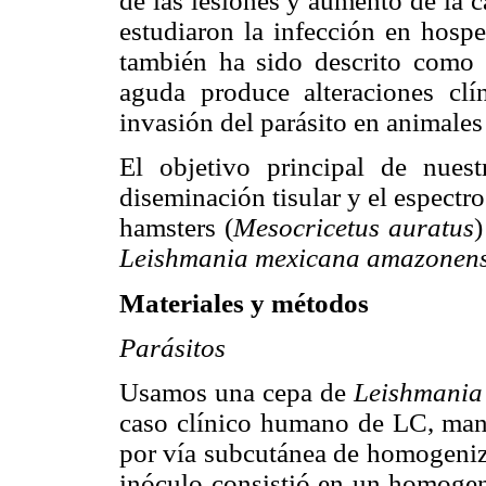
de las lesiones y aumento de la c
estudiaron la infección en hosp
también ha sido descrito como e
aguda produce alteraciones cl
invasión del parásito en animales
El objetivo principal de nuest
diseminación tisular y el espectr
hamsters (
Mesocricetus auratus
)
Leishmania mexicana amazonens
Materiales y métodos
Parásitos
Usamos una cepa de
Leishmania
caso clínico humano de LC, mant
por vía subcutánea de homogeniza
inóculo consistió en un homogeni