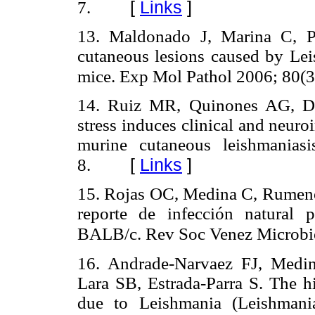
[
Links
]
7.
13. Maldonado J, Marina C, P
cutaneous lesions caused by Lei
mice. Exp Mol Pathol 2006; 80(3
14. Ruiz MR, Quinones AG, Di
stress induces clinical and neur
murine cutaneous leishmanias
[
Links
]
8.
15. Rojas OC, Medina C, Rumenof
reporte de infección natural 
BALB/c. Rev Soc Venez Microbio
16. Andrade-Narvaez FJ, Medin
Lara SB, Estrada-Parra S. The h
due to Leishmania (Leishmani