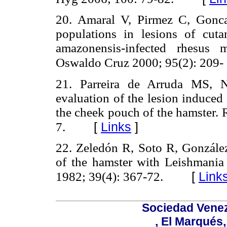
20. Amaral V, Pirmez C, Goncal
populations in lesions of cuta
amazonensis-infected rhesus
Oswaldo Cruz 2000; 95(2): 209- 
21. Parreira de Arruda MS, N
evaluation of the lesion induced
the cheek pouch of the hamster.
[
Links
]
7.
22. Zeledón R, Soto R, González
of the hamster with Leishmania 
[
Link
1982; 39(4): 367-72.
Sociedad Venez
, El Marqués