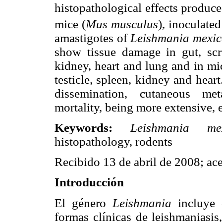
histopathological effects produce
mice (
Mus musculus
), inoculate
amastigotes of
Leishmania mexi
show tissue damage in gut, scrot
kidney, heart and lung and in mi
testicle, spleen, kidney and hear
dissemination, cutaneous meta
mortality, being more extensive, 
Keywords:
Leishmania me
histopathology, rodents
Recibido 13 de abril de 2008; ac
Introducción
El género
Leishmania
incluye d
formas clínicas de leishmaniasi