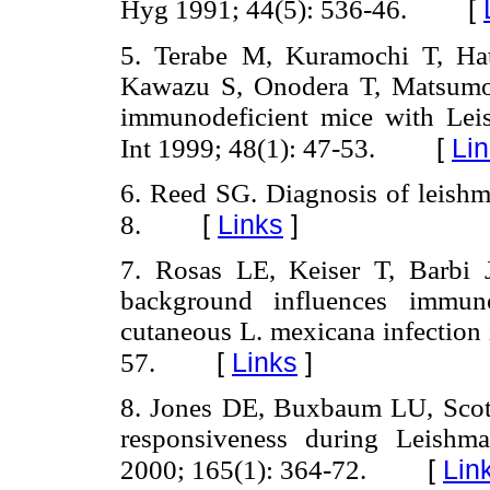
[
Hyg 1991; 44(5): 536-46.
5. Terabe M, Kuramochi T, Ha
Kawazu S, Onodera T, Matsumot
immunodeficient mice with Leis
[
Li
Int 1999; 48(1): 47-53.
6. Reed SG. Diagnosis of leishm
[
Links
]
8.
7. Rosas LE, Keiser T, Barbi J
background influences immun
cutaneous L. mexicana infection
[
Links
]
57.
8. Jones DE, Buxbaum LU, Scott 
responsiveness during Leishm
[
Lin
2000; 165(1): 364-72.