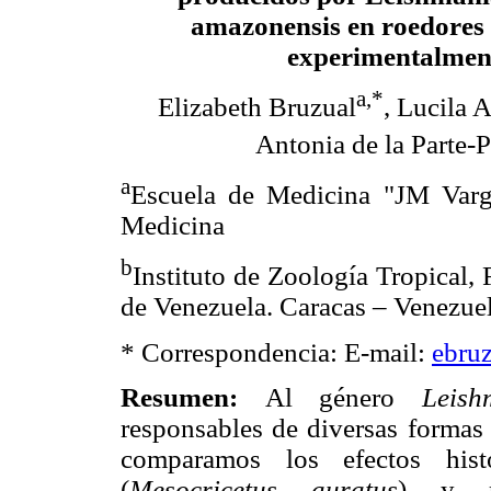
amazonensis en roedores 
experimentalmen
a,*
Elizabeth Bruzual
, Lucila 
Antonia de la Parte-P
a
Escuela de Medicina "JM Varg
Medicina
b
Instituto de Zoología Tropical,
de Venezuela. Caracas – Venezuel
* Correspondencia: E-mail:
ebru
Resumen:
Al género
Leish
responsables de diversas formas 
comparamos los efectos hist
(
Mesocricetus auratus
) y r