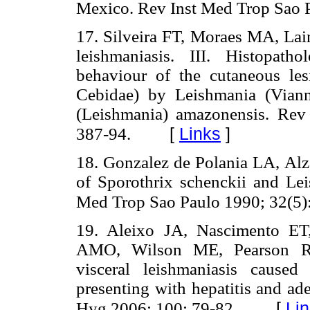
Mexico. Rev Inst Med Trop Sao P
17. Silveira FT, Moraes MA, Lai
leishmaniasis. III. Histopath
behaviour of the cutaneous les
Cebidae) by Leishmania (Vianni
(Leishmania) amazonensis. Rev
[
Links
]
387-94.
18. Gonzalez de Polania LA, Alz
of Sporothrix schenckii and Le
Med Trop Sao Paulo 1990; 32(5):
19. Aleixo JA, Nascimento E
AMO, Wilson ME, Pearson RD
visceral leishmaniasis cause
presenting with hepatitis and a
[
Li
Hyg 2006; 100: 79-82.