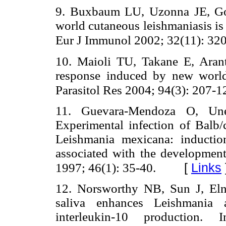
9. Buxbaum LU, Uzonna JE, Go
world cutaneous leishmaniasis i
Eur J Immunol 2002; 32(11): 32
10. Maioli TU, Takane E, Ara
response induced by new worl
Parasitol Res 2004; 94(3): 207-1
11. Guevara-Mendoza O, Une
Experimental infection of Balb
Leishmania mexicana: inducti
associated with the developmen
[
Links
1997; 46(1): 35-40.
12. Norsworthy NB, Sun J, El
saliva enhances Leishmania 
interleukin-10 production