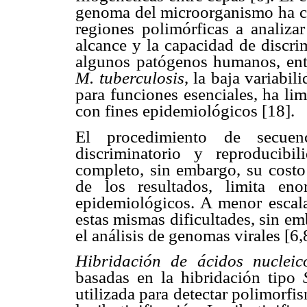
genoma del microorganismo ha con
regiones polimórficas a analiza
alcance y la capacidad de discri
algunos patógenos humanos, ent
M. tuberculosis
, la baja variabi
para funciones esenciales, ha li
con fines epidemiológicos [18].
El procedimiento de secue
discriminatorio y reproducib
completo, sin embargo, su costo 
de los resultados, limita en
epidemiológicos. A menor escala
estas mismas dificultades
, sin e
el análisis de genomas virales
[6,
Hibridación de ácidos nucleic
basadas en la hibridación tipo
utilizada para detectar polimorfi