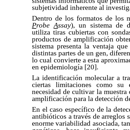
sistemas informáticos que permitan
subjetividad inherente al investi
Dentro de los formatos de los m
P
robe
A
ssay
), un sistema de d
utiliza tiras cubiertas con sond
productos de amplificación obten
sistema presenta la ventaja que
distintas partes de un gen, dife
lo cual convierte a esta aproxim
en epidemiología
[20]
.
La identificación molecular a tr
ciertas limitaciones como su 
necesidad de cultivar la muestra 
amplificación para la detección d
En el caso específico de la detec
antibióticos a través de arreglos
enorme variabilidad asociada, t