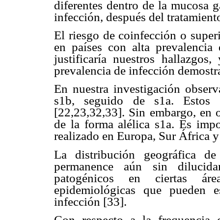
diferentes dentro de la mucosa gá
infección, después del tratamient
El riesgo de coinfección o super
en países con alta prevalencia
justificaría nuestros hallazgos
prevalencia de infección demostra
En nuestra investigación obser
s1b, seguido de s1a. Estos d
[22,23,32,33]. Sin embargo, en 
de la forma alélica s1a. Es impo
realizado en Europa, Sur África 
La distribución geográfica d
permanence aún sin dilucida
patogénicos en ciertas área
epidemiológicas que pueden e
infección [33].
Con respecto a la
frequencia d