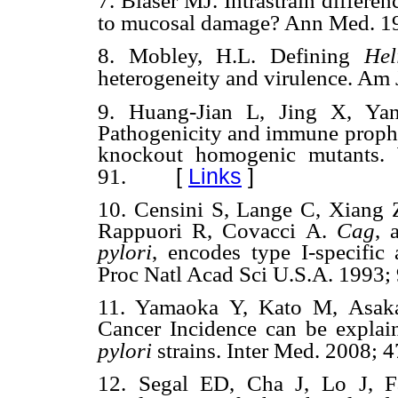
7.
Blaser MJ. Intrastrain differen
to mucosal damage? Ann Med. 19
8.
Mobley, H.L. Defining
Hel
heterogeneity and virulence. Am
9.
Huang-Jian L, Jing X, Y
Pathogenicity and immune prophyl
knockout homogenic mutants. 
[
Links
]
91.
10.
Censini S, Lange C, Xiang 
Rappuori R, Covacci A
.
C
ag
, 
pylori
, encodes type I-specific 
Proc Natl Acad Sci U.S.A. 1993;
11.
Yamaoka Y, Kato M, Asaka 
Cancer Incidence can be explai
pylori
strains. Inter Med. 2008; 
12.
Segal ED, Cha J, Lo J, 