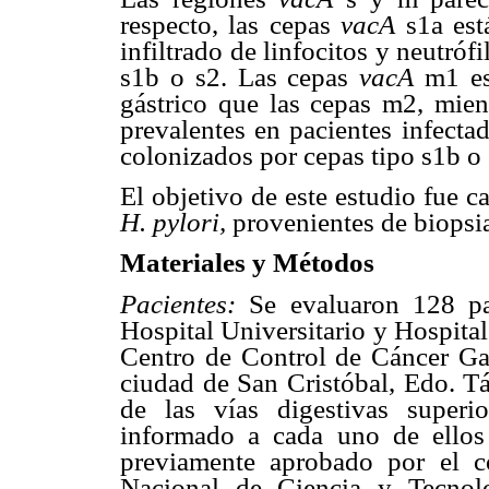
respecto, las cepas
vacA
s1a est
infiltrado de linfocitos y neutróf
s1b o s2. Las cepas
vacA
m1 est
gástrico que las cepas m2, mien
prevalentes en pacientes infecta
colonizados por cepas tipo s1b o 
El objetivo de este estudio fue c
H. pylori,
provenientes de biopsia
Materiales y Métodos
Pacientes:
Se evaluaron 128 pac
Hospital Universitario y Hospita
Centro de Control de Cáncer Gast
ciudad de San Cristóbal, Edo. Tá
de las vías digestivas superi
informado a cada uno de ellos
previamente aprobado por el 
Nacional de Ciencia y Tecnolo