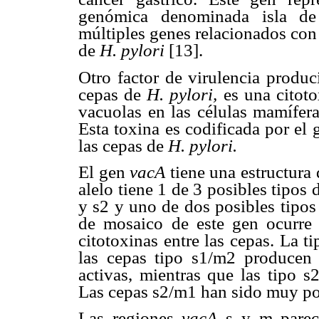
genómica denominada isla de 
múltiples genes relacionados con 
de
H. pylori
[13].
Otro factor de virulencia prod
cepas de
H. pylori,
es una citot
vacuolas en las células mamífera
Esta toxina es codificada por el
las cepas de
H. pylori.
El gen
vacA
tiene una estructura
alelo tiene 1 de 3 posibles tipos 
y s2 y uno de dos posibles tipos
de mosaico de este gen ocurre 
citotoxinas entre las cepas. La t
las cepas tipo s1/m2 producen
activas, mientras que las tipo 
Las cepas s2/m1 han sido muy po
Las regiones
vacA
s y
m
parece