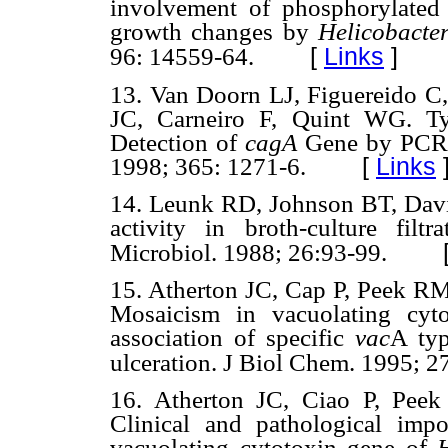
involvement of phosphorylated 
growth changes by
Helicobacter
[
Links
]
96
: 14559-64.
13. Van Doorn LJ, Figuereido C
JC, Carneiro F, Quint WG. T
Detection of
cagA
Gene by PCR 
1998; 365: 1271-6.
[
Links
14. Leunk RD, Johnson BT, Dav
activity in broth-culture filt
Microbiol. 1988;
26:93-99.
15.
Atherton JC, Cap P, Peek R
Mosaicism in vacuolating cyt
association of specific
vac
A typ
ulceration. J Biol Chem. 1995; 2
16.
Atherton JC, Ciao P, Pee
Clinical and pathological imp
vacuolating cytotoxin gene of