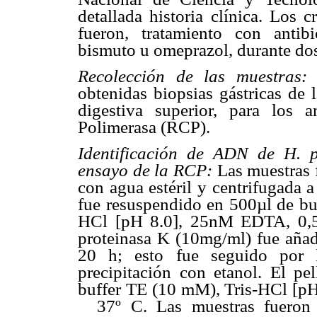
detallada historia clínica. Los c
fueron, tratamiento con anti
bismuto u omeprazol, durante do
Recolección de las muestras
obtenidas biopsias gástricas de
digestiva superior, para los
Polimerasa (RCP).
Identificación de ADN de H. p
ensayo de la RCP:
Las muestras 
con agua estéril y centrifugada 
fue resuspendido en 500µl de bu
HCl [pH 8.0], 25nM EDTA, 0,5%
proteinasa K (10mg/ml) fue añad
20 h; esto fue seguido por l
precipitación con etanol. El pel
buffer TE (10 mM), Tris-HCl [p
37º C. Las muestras fueron 