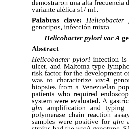
demostraron una alta frecuencia 
variante alèlica s1/ m1.
Palabras clave:
Helicobacter 
genotipos, infección mixta
Helicobacter pylori
vac
A
ge
Abstract
Helicobacter pylori
infection is
ulcer, and Maltoma type lympho
risk factor for the development o
was to characterize
vacA
geno
biopsies from a Venezuelan po
patients who required endoscop
system were evaluated. A gastri
glm
amplification and typing 
polymerase chain reaction assa
samples were positive for
glm
strains had the
vacA
genotype, S1