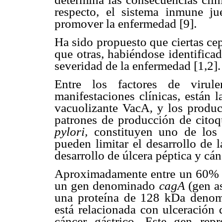
respecto, el sistema inmune j
promover la enfermedad [9].
Ha sido propuesto que ciertas ce
que otras, habiéndose identificad
severidad de la enfermedad [1,2].
Entre los factores de virule
manifestaciones clínicas, están 
vacuolizante VacA
,
y los produc
patrones de producción de citoq
pylori,
constituyen uno de los p
pueden limitar el desarrollo de l
desarrollo de úlcera péptica y cán
Aproximadamente entre un 60% 
un gen denominado
cagA
(gen as
una proteína de 128 kDa deno
está relacionada con ulceración 
cáncer gástrico.
Este gen repr