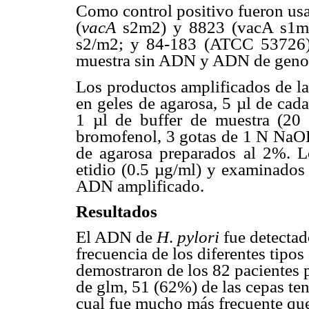
Como control positivo fueron usa
(
vacA
s2m2) y 8823 (vacA s1m
s2/m2; y 84-183 (ATCC 53726
muestra sin ADN y ADN de genoti
Los productos amplificados de la
en geles de agarosa, 5 µl de cad
1 µl de buffer de muestra (20
bromofenol, 3 gotas de 1 N NaOH)
de agarosa preparados al 2%. L
etidio (0.5 µg/ml) y examinados 
ADN amplificado.
Resultados
El ADN de
H
.
pylori
fue detectad
frecuencia de los diferentes tipos
demostraron de los 82 pacientes 
de glm, 51 (62%) de las cepas te
cual fue mucho más frecuente que