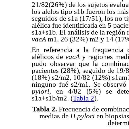
21/82(26%) de los sujetos evaluad
los alelos tipo s1b fueron los m
seguidos de s1a (17/51), los no t
alélica fue identificada en 5 pac
s1a+s1b. El análisis de la región
vacA
m1, 26 (32%) m2 y 14 (17%)
En referencia a la
frequencia 
alélicos de
vacA
y regiones medi
pudo observar que la combina
pacientes (28%), seguido de 19/8
(18%) s2/m2, 10/82 (12%) s1am1
ninguno fué s2/m1. Se observ
pylori,
en 4/82 (5%) se dete
s1a+s1b/m2. (
Tabla 2
).
Tabla 2.
Frecuencia de combinaci
medias de
H pylori
en biopsias
determ