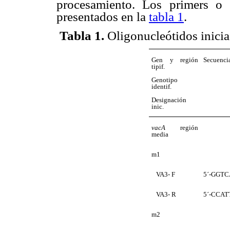
procesamiento. Los primers o 
presentados en la
tabla 1
.
Tabla 1.
Oligonucleótidos inicia
Gen y región
Secuencia
tipif.
Genotipo
identif.
Designación
inic.
vacA
región
media
m1
VA3- F
5´-GGT
VA3- R
5´-CCA
m2