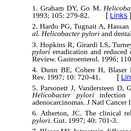
1.
Graham DY, Go M.
Helicoba
[
Links
1993; 105: 279-82.
2.
Hardo PG, Tugnait A, Hassa
al.
Helicobacter pylori
and dental
3.
Hopkins R, Girardi LS, Turn
pylori
erradication and reduced 
Review. Gastroenterol. 1996; 11
4.
Dunn BE, Cohen H, Blaser
[
Li
Rev. 1997; 10: 720-41.
5.
Parsonett J, Vandersteen D, G
Helicobacter pylori
infection i
adenocarcinomas. J Natl Cancer I
6.
Atherton, JC. The clinical r
pylori
. Gut. 1997; 40: 701-3.