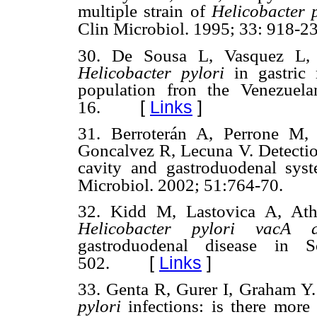
multiple strain of
Helicobacter 
Clin Microbiol. 1995; 33: 918-23
30.
De Sousa L, Vasquez L, V
Helicobacter pylori
in gastric 
population fron the Venezuel
[
Links
]
16.
31.
Berroterán A, Perrone M,
Goncalvez R, Lecuna V. Detecti
cavity and gastroduodenal sys
Microbiol. 2002; 51:764-70.
32. Kidd M, Lastovica A, Ath
Helicobacter pylori
vacA 
gastroduodenal disease in 
[
Links
]
502.
33.
Genta R, Gurer I, Graham Y
pylori
infections: is there more