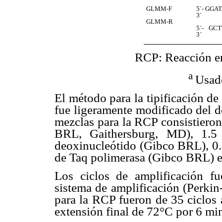
GLMM-F
5´- GG
3´
GLMM-R
5´- GC
3´
RCP: Reacción en
a
Usad
El método para la tipificación de
fue ligeramente modificado del de
mezclas para la RCP consistiero
BRL, Gaithersburg, MD), 1.5
deoxinucleótido (Gibco BRL), 0.
de Taq polimerasa (Gibco BRL) e
Los ciclos de amplificación fu
sistema de amplificación (Perkin
para la RCP fueron de 35 ciclos
extensión final de 72°C por 6 mi