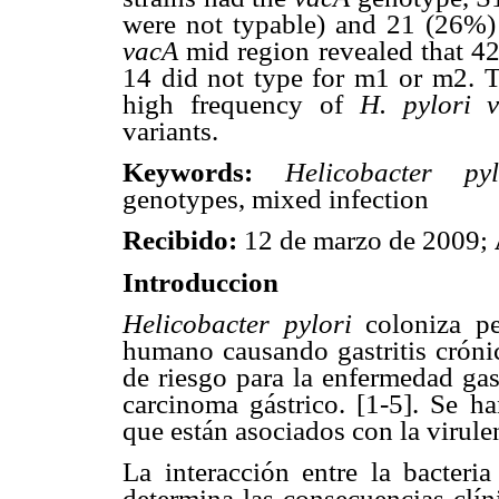
were not typable) and 21 (26%) 
vacA
mid region revealed that 
14 did not type for m1 or m2. Th
high frequency of
H. pylori
variants.
Keywords:
Helicobacter p
genotypes, mixed infection
Recibido:
12 de marzo de 2009;
Introduccion
Helicobacter pylori
coloniza pe
humano causando gastritis crónic
de riesgo para la enfermedad gas
carcinoma gástrico. [1-5]. Se ha
que están asociados con la virule
La interacción entre la bacteri
determina las consecuencias clín