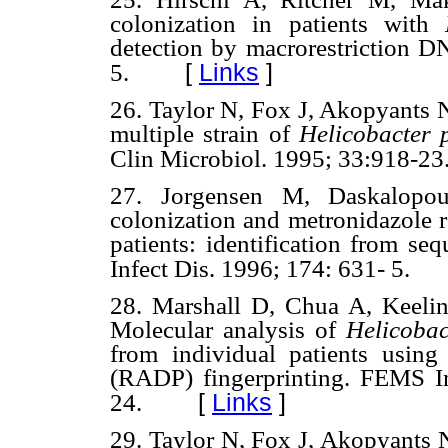
colonization in patients with
detection by macrorestriction DN
[
Links
]
5.
26. Taylor N, Fox J, Akopyants N
multiple strain of
Helicobacter 
Clin Microbiol. 1995; 33:918-23
27.
Jorgensen M, Daskalopo
colonization and metronidazole r
patients: identification from se
Infect Dis. 1996;
174
: 631- 5.
28.
Marshall D, Chua A, Keeli
Molecular analysis of
Helicobac
from individual patients usi
(RADP) fingerprinting. FEMS 
[
Links
]
24.
29.
Taylor N, Fox J, Akopyants N