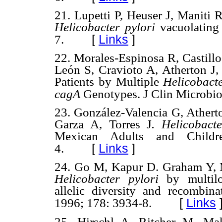
21.
Lupetti P, Heuser J, Maniti 
Helicobacter pylori
vacuolating
[
Links
]
7.
22.
Morales-Espinosa R, Castill
León S, Cravioto A, Atherton J,
Patients by Multiple
Helicobacte
cagA
Genotypes.
J Clin Microbio
23.
González-Valencia G, Ather
Garza A, Torres J
. Helicobact
Mexican Adults and Child
[
Links
]
4.
24.
Go M, Kapur D. Graham Y, Mu
Helicobacter pylori
by multilo
allelic diversity and recombinat
[
Links
1996; 178: 3934-8.
25. Hirschl A, Ritcher M, Makr