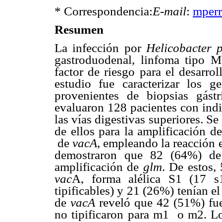
* Correspondencia:
E-mail
:
mperr
Resumen
La infección por
Helicobacter 
gastroduodenal, linfoma tipo M
factor de riesgo para el desarrol
estudio fue caracterizar los 
provenientes de biopsias gást
evaluaron 128 pacientes con ind
las vías digestivas superiores. S
de ellos para la amplificación d
de
vacA
, empleando la reacción 
demostraron que 82 (64%) de 
amplificación de
glm
. De estos,
vac
A, forma alélica S1 (17 s
tipificables) y 21 (26%) tenían el
de
vacA
reveló que 42 (51%) fu
no tipificaron para m1
o m2. Lo