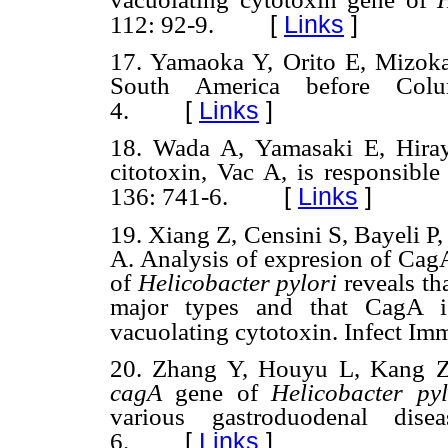
[
Links
]
112: 92-9.
17. Yamaoka Y, Orito E, Mizo
South America before Col
[
Links
]
4.
18. Wada A, Yamasaki E, Hir
citotoxin, Vac A, is responsible
[
Links
]
136: 741-6.
19. Xiang Z, Censini S, Bayeli P
A. Analysis of expresion of CagA
of
Helicobacter pylori
reveals tha
major types and that CagA is
vacuolating cytotoxin. Infect Im
20.
Zhang Y, Houyu L, Kang Z.
cagA
gene of
Helicobacter pyl
various gastroduodenal di
[
Links
]
6.