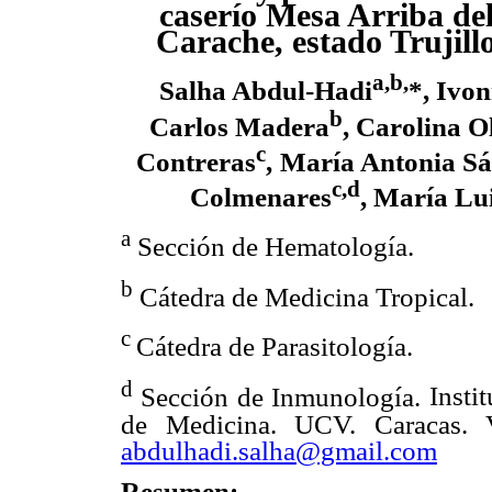
caserío Mesa Arriba de
Carache, estado
Trujill
a,b,
Salha Abdul-Hadi
*, Ivo
b
Carlos Madera
, Carolina O
c
Contreras
,
María Antonia S
c,d
Colmenares
, María Lu
a
Sección de Hematología.
b
Cátedra de Medicina Tropical.
c
Cátedra de Parasitología.
d
Sección de Inmunología.
Insti
de Medicina. UCV. Caracas. V
abdulhadi.salha@gmail.com
Resumen: