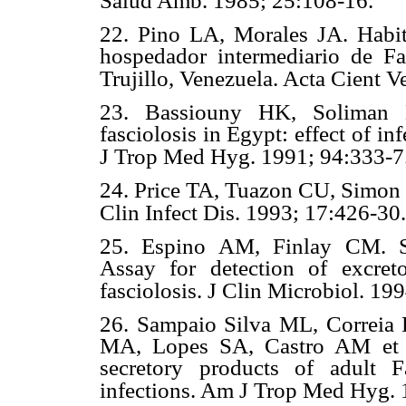
Salud Amb. 1985; 25:108-16.
22. Pino LA, Morales JA. Habit
hospedador intermediario de Fa
Trujillo, Venezuela. Acta Cient V
23. Bassiouny HK, Solima
fasciolosis in Egypt: effect of in
J Trop Med Hyg. 1991; 94:333-7
24. Price TA, Tuazon CU, Simon G
Clin Infect Dis. 1993; 17:426-30.
25. Espino AM, Finlay CM. S
Assay for detection of excret
fasciolosis. J Clin Microbiol. 19
26. Sampaio Silva ML, Correia
MA, Lopes SA, Castro AM et a
secretory products of adult 
infections. Am J Trop Med Hyg. 