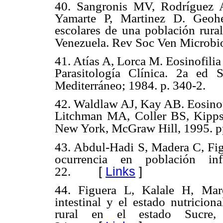
40. Sangronis MV, Rodríguez 
Yamarte P, Martinez D. Geohel
escolares de una población rural
Venezuela. Rev Soc Ven Microbio
41. Atías A, Lorca M. Eosinofilia
Parasitología Clínica. 2a ed S
Mediterráneo; 1984. p. 340-2.
42. Waldlaw AJ, Kay AB. Eosinoph
Litchman MA, Coller BS, Kipps 
New York, McGraw Hill, 1995. p
43. Abdul-Hadi S, Madera C, Figu
ocurrencia en población in
[
Links
]
22.
44. Figuera L, Kalale H, Marc
intestinal y el estado nutricio
rural en el estado Sucre,