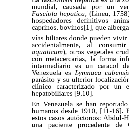
mundial, causada por un ver
Fasciola hepatica,
(Lineu, 1758
hospedadores definitivos anim
caprinos, bovinos[1], que albergan
vías biliares donde pueden vivir
accidentalmente, al consumir
aquaticum
), otros vegetales cr
con metacercarias, la forma inf
intermediario es un caracol d
Venezuela es
Lymnaea cubensi
parásito y su ulterior localizaci
clínico caracterizado por un 
hepatobiliares [9,10].
En Venezuela se han reportado 
humanos desde 1910, [11-16]. En
estos casos autóctonos: Abdul-Ha
una paciente procedente de 