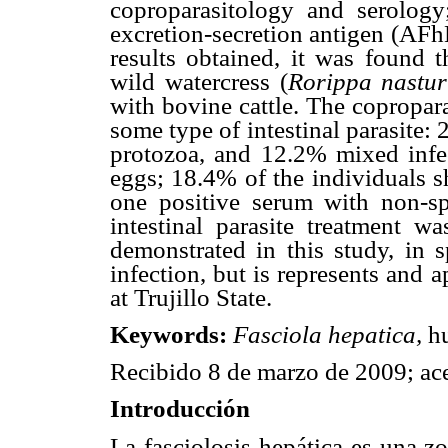
coproparasitology and serolo
excretion-secretion antigen (AFh
results obtained, it was found 
wild watercress (
Rorippa nastur
with bovine cattle. The copropar
some type of intestinal parasite
protozoa, and 12.2% mixed infe
eggs; 18.4% of the individuals 
one positive serum with non-s
intestinal parasite treatment w
demonstrated in this study, in s
infection, but is represents and 
at Trujillo State.
Keywords:
Fasciola hepatica,
h
Recibido 8 de marzo de 2009; ac
Introducción
La fasciolosis hepática es una zo