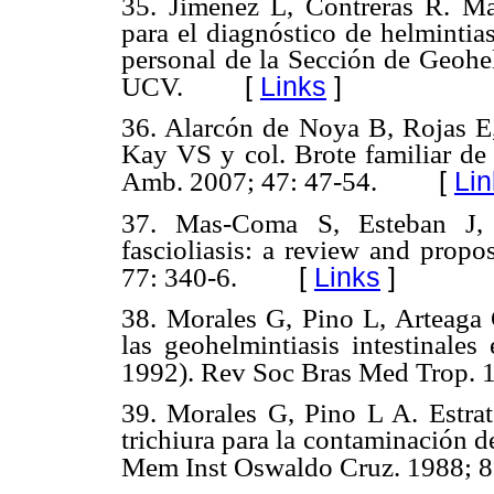
35. Jiménez L, Contreras R. Man
para el diagnóstico de helmintia
personal de la Sección de Geohel
[
Links
]
UCV.
36. Alarcón de Noya B, Rojas E
Kay VS y col. Brote familiar de 
[
Lin
Amb. 2007; 47: 47-54.
37. Mas-Coma S, Esteban J,
fascioliasis: a review and prop
[
Links
]
77: 340-6.
38. Morales G, Pino L, Arteaga 
las geohelmintiasis intestinale
1992). Rev Soc Bras Med Trop. 1
39. Morales G, Pino L A. Estrat
trichiura para la contaminación 
Mem Inst Oswaldo Cruz. 1988; 8