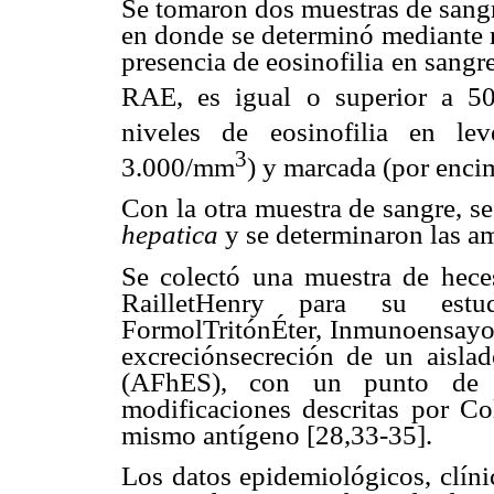
Se tomaron dos muestras de sangr
en donde se determinó mediante r
presencia de eosinofilia en sangre
RAE, es igual o superior a 50
niveles de eosinofilia en le
3
3.000/mm
) y marcada (por enc
Con la otra muestra de sangre, se
hepatica
y se determinaron las am
Se colectó una muestra de heces
RailletHenry para su est
FormolTritónÉter, Inmunoensay
excreciónsecreción de un aisl
(AFhES), con un punto de c
modificaciones descritas por C
mismo antígeno [28,33-35].
Los datos epidemiológicos, clíni