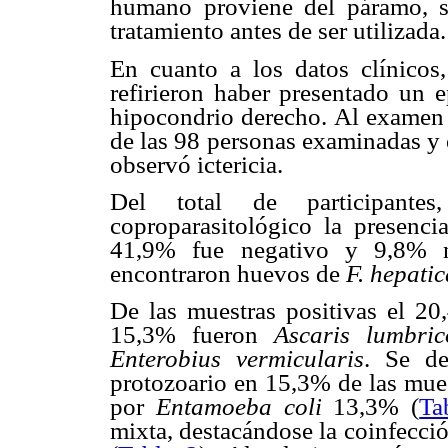
humano proviene del páramo, si
tratamiento antes de ser utilizada.
En cuanto a los datos clínicos,
refirieron haber presentado un e
hipocondrio derecho. Al examen 
de las 98 personas examinadas y
observó ictericia.
Del total de participant
coproparasitológico la presencia
41,9% fue negativo y 9,8% n
encontraron huevos de
F. hepatic
De las muestras positivas el 20
15,3% fueron
Ascaris lumbric
Enterobius vermicularis
. Se de
protozoario en 15,3% de las mues
por
Entamoeba coli
13,3% (
Ta
mixta, destacándose la coinfecci