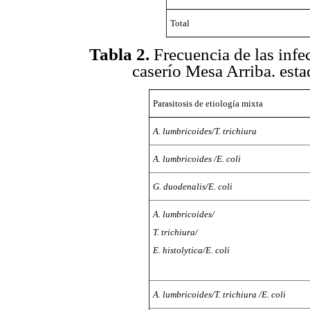
Total
Tabla 2
.
Frecuencia de las infec
caserío Mesa Arriba. est
Parasitosis de etiología mixta
A. lumbricoides/T. trichiura
A. lumbricoides /E. coli
G. duodenalis/E. coli
A. lumbricoides/
T. trichiura/
E. histolytica/E. coli
A. lumbricoides/T. trichiura /E. coli