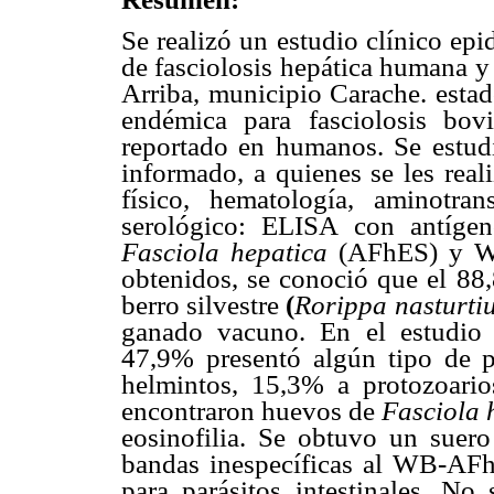
Se realizó un estudio clínico ep
de fasciolosis hepática humana y 
Arriba, municipio Carache. estad
endémica para fasciolosis bov
reportado en humanos. Se estud
informado, a quienes se les rea
físico, hematología, aminotran
serológico: ELISA con antígen
Fasciola hepatica
(AFhES) y W
obtenidos, se conoció que el 88
berro silvestre
(
Rorippa nasturti
ganado vacuno. En el estudio 
47,9% presentó algún tipo de pa
helmintos, 15,3% a protozoari
encontraron huevos de
Fasciola 
eosinofilia. Se obtuvo un suer
bandas inespecíficas al WB-AFhE
para parásitos intestinales. No