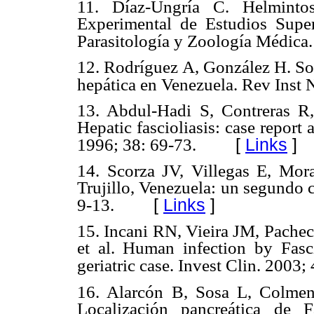
11. Díaz-Ungría C. Helmintos
Experimental de Estudios Superi
Parasitología y Zoología Médica.
12. Rodríguez A, González H. So
hepática en Venezuela. Rev Inst 
13. Abdul-Hadi S, Contreras 
Hepatic fascioliasis: case repor
[
Links
]
1996; 38: 69-73.
14. Scorza JV, Villegas E, Mora
Trujillo, Venezuela: un segundo 
[
Links
]
9-13.
15. Incani RN, Vieira JM, Pache
et al. Human infection by Fasc
geriatric case. Invest Clin. 2003;
16. Alarcón B, Sosa L, Colme
Localización pancreática de 