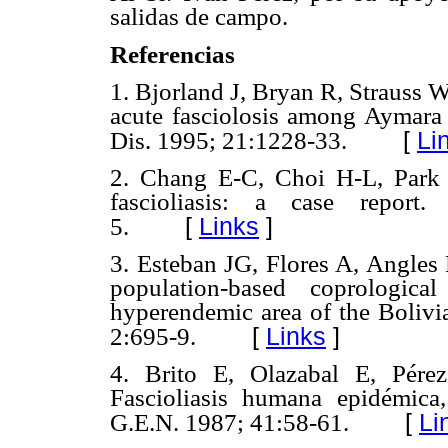
salidas de campo.
Referencias
1. Bjorland J, Bryan R, Strauss 
acute fasciolosis among Aymara I
[
Li
Dis. 1995; 21:1228-33.
2. Chang E-C, Choi H-L, Park
fascioliasis: a case report
[
Links
]
5.
3. Esteban JG, Flores A, Angles
population-based coprologic
hyperendemic area of the Bolivi
[
Links
]
2:695-9.
4. Brito E, Olazabal E, Pére
Fascioliasis humana epidémica,
[
Li
G.E.N. 1987; 41:58-61.