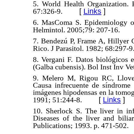
5. World Health Organization. 
[
Links
]
67:326-9.
6. MasComa S. Epidemiology of
Helmintol. 2005;79: 207-16.
7. Bendezú P, Frame A, Hillyer 
Rico. J Parasitol. 1982; 68:297-9
8. Vergani F. Datos biológicos 
(Galba cubensis). Bol Inst Inv Ve
9. Melero M, Rigou RC, Llover
Causa infrecuente de síndrome f
imágenes hipodensas en la tomog
[
Links
]
1991; 51:244-8.
10. Sherlock S. The liver in in
Diseases of the liver and bilia
Publications; 1993. p. 471-502.