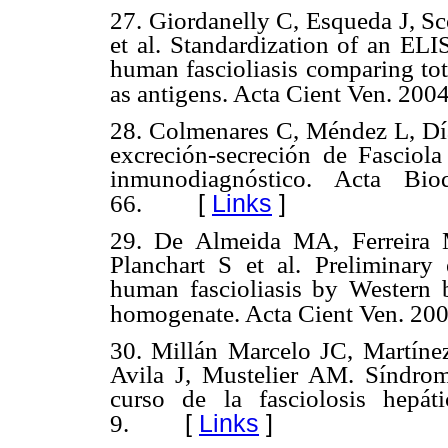
27. Giordanelly C, Esqueda J, Sc
et al. Standardization of an ELI
human fascioliasis comparing to
as antigens. Acta Cient Ven. 2004
28. Colmenares C, Méndez L, Dí
excreción-secreción de Fasciola 
inmunodiagnóstico. Acta Bi
[
Links
]
66.
29. De Almeida MA, Ferreira 
Planchart S et al. Preliminary
human fascioliasis by Western 
homogenate. Acta Cient Ven. 200
30. Millán Marcelo JC, Martíne
Avila J, Mustelier AM. Síndrome
curso de la fasciolosis hepá
[
Links
]
9.