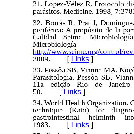
31. López-Vélez R. Protocolo dia
parásitos. Medicine. 1998; 7:378
32. Borrás R, Prat J, Domíngue
periférica: A propósito de la pa
Calidad Seimc. Microbiolo
Microbiología [
http://www.seimc.org/control/rev
[
Links
]
2009.
33. Pessôa SB, Vianna MA. Noçõe
Parasitologia. Pessôa SB, Vian
11a edição Rio de Janeiro
[
Links
]
50.
34. World Health Organization. C
technique (Kato) for diagnos
gastrointestinal helminth 
[
Links
]
1983.