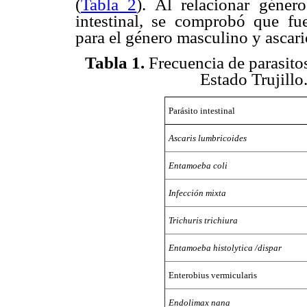
(
Tabla 2
). Al relacionar géner
intestinal, se comprobó que fue
para el género masculino y ascari
Tabla 1
.
Frecuencia de parasitos
Estado Trujill
Parásito intestinal
Ascaris lumbricoides
Entamoeba coli
Infección mixta
Trichuris trichiura
Entamoeba histolytica /dispar
Enterobius vermicularis
Endolimax nana