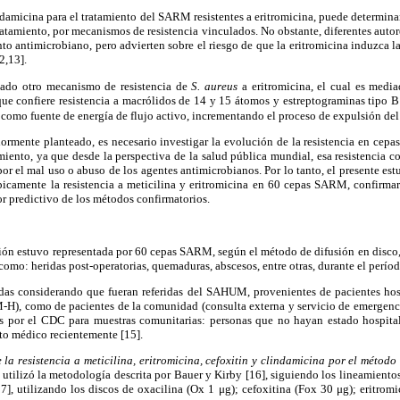
indamicina para el tratamiento del SARM resistentes a eritromicina, puede determinar
tratamiento, por mecanismos de resistencia vinculados. No obstante, diferentes autor
o antimicrobiano, pero advierten sobre el riesgo de que la eritromicina induzca la
2,13].
lado otro mecanismo de resistencia de
S.
aureus
a eritromicina, el cual es medi
que confiere resistencia a macrólidos de 14 y 15 átomos y estreptograminas tipo 
P como fuente de energía de flujo activo, incrementando el proceso de expulsión del 
ormente planteado, es necesario investigar la evolución de la resistencia en cepa
amiento, ya que desde la perspectiva de la salud pública mundial, esa resistencia 
r el mal uso o abuso de los agentes antimicrobianos. Por lo tanto, el presente es
picamente la resistencia a meticilina y eritromicina en 60 cepas SARM, confirmar 
or predictivo de los métodos confirmatorios.
ión estuvo representada por 60 cepas SARM, según el método de difusión en disc
 como: heridas post-operatorias, quemaduras, abscesos, entre otras, durante el períod
das considerando que fueran referidas del SAHUM, provenientes de pacientes hosp
M-H), como de pacientes de la comunidad (consulta externa y servicio de emerge
dos por el CDC para muestras comunitarias: personas que no hayan estado hospita
to médico recientemente [15].
la resistencia a meticilina, eritromicina, cefoxitin y clindamicina por el método
e utilizó la metodología descrita por Bauer y Kirby [16], siguiendo los lineamiento
17], utilizando los discos de oxacilina (Ox 1 μg); cefoxitina (Fox 30 μg); eritrom