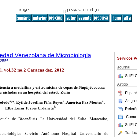
iedad Venezolana de Microbiología
Serviços P
-2556
Journal
l. vol.32 no.2 Caracas dez. 2012
SciELO
Artigo
tencia a meticilina y eritromicina de cepas de
Staphylococcus
s
aisladas en un hospital del estado Zulia
Espanh
Artigo
a,
a
a
Toledo
*, Eyilde Josefina Piña Reyes
, América Paz Montes
,
b
Elba Luisa Torres Urdaneta
Referên
Como c
cuela de Bioanálisis. La Universidad del Zulia.
Maracaibo,
SciELO
Traduç
cteriológica Servicio Autónomo Hospital Universitario de