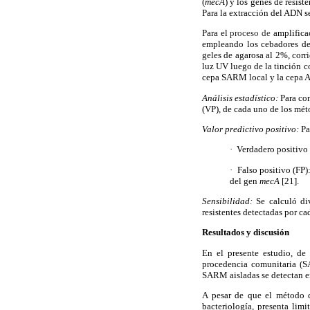
(
mecA
) y los genes de resiste
Para la extracción del ADN s
Para el
proceso de
amplifica
empleando los cebadores de
geles de agarosa al 2%, cor
luz UV luego de la tinción c
cepa SARM local y la cepa
Análisis estadístico:
Para com
(VP), de cada uno de los mét
Valor predictivo positivo:
Pa
·
Verdadero positivo 
·
Falso positivo (FP)
del gen
mecA
[21].
Sensibilidad:
Se calculó di
resistentes detectadas por c
Resultados y discusión
En el presente estudio, d
procedencia comunitaria (S
SARM aisladas se detectan en
A pesar de que el método d
bacteriología, presenta limi