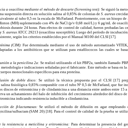
cia a oxacilina mediante el método de descarte (Screening test):
Se siguió la met
 una suspensión directa en solución salina al 0,85% de colonias de
S. aureus
crecida
ivalente al tubo 0,5 en la escala de McFarland. Posteriormente, con un hisopo de 
Hinton (MH) suplementado con 4% de NaCl (p/v 0,68 mol/L) y 6 µg/mL de oxacilin
biosis durante 24 horas. Para efectos de control de calidad, fueron probadas las c
 y
S. aureus
ATCC 29213 (oxacilina susceptible). Luego del período de incubación,
sistente, según los criterios establecidos por el Manual M100 del CLSI [17].
 mínima (CIM):
Fue determinada mediante el uso de método automatizado VITEK,
adaptadas a los antibióticos que se utilizan para estafilococos las cuales se ba
unión a la penicilina 2a:
Se realizó utilizando el kit PBP2a, también llamado PBP
a metodología e indicaciones señaladas por el fabricante. Este método se basa en la 
icuerpos monoclonales específicos para esta proteína.
usión de doble disco:
Se utilizó la técnica propuesta por el CLSI [17] pre
salina fisiológica 0,85% comparable con el tubo Nº 0,5 de McFarland, que fue in
s discos de eritromicina y de clindamicina a una distancia entre ambos entre 15 
erva un achatamiento del halo de inhibición del crecimiento alrededor del disco de
itromicina indicando resistencia inducible a clindamicina.
cción de β-lactamasas:
Se utilizó el método de difusión en agar empleando 
cilina/sulbactam (SAM 20) [18]. Para el control de calidad de la prueba se utili
la resistencia a meticilina y eritromicina:
Para determinar la presencia del gen