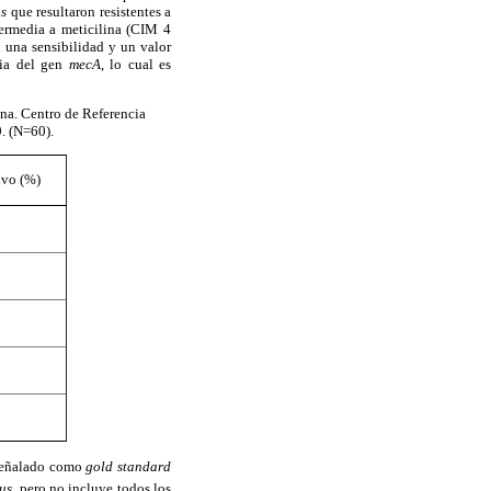
us
que resultaron resistentes a
termedia a meticilina (CIM 4
 una sensibilidad y un valor
cia del gen
mecA
, lo cual es
lina. Centro de Referencia
. (N=60).
ivo (%)
señalado como 
gold standard
eus
, pero no incluye todos los