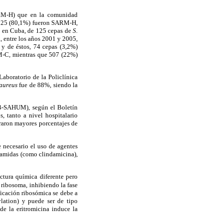
ARM-H) que en la comunidad
s 125 (80,1%) fueron SARM-H,
, en Cuba, de 125 cepas de
S.
 entre los años 2001 y 2005,
y de éstos, 74 cepas (3,2%)
RM-C, mientras que 507 (22%)
aboratorio de la Policlínica
 aureus
fue de 88%, siendo la
RB-SAHUM), según el Boletín
, tanto a nivel hospitalario
raron mayores porcentajes de
 necesario el uso de agentes
osamidas (como clindamicina),
ctura química diferente pero
 ribosoma, inhibiendo la fase
ficación ribosómica se debe a
lation) y puede ser de tipo
nde la eritromicina induce la