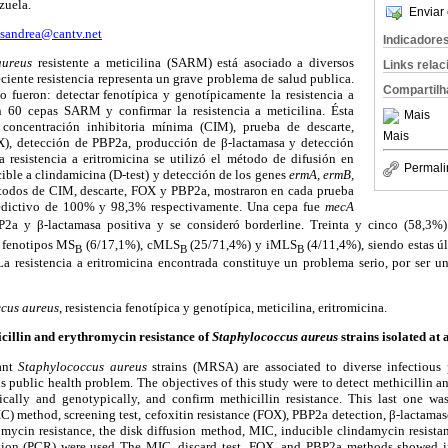
zuela.
Enviar 
lsandrea@cantv.net
Indicadore
aureus
resistente a meticilina (SARM) está asociado a diversos
Links rela
eciente resistencia representa un grave problema de salud publica.
Compartilh
o fueron: detectar fenotípica y genotípicamente la resistencia a
en 60 cepas SARM y confirmar la resistencia a meticilina. Ésta
Mais
concentración inhibitoria mínima (CIM), prueba de descarte,
Mais
OX), detección de PBP2a, producción de β-lactamasa y detección
 resistencia a eritromicina se utilizó el método de difusión en
Permali
cible a clindamicina (D-test) y detección de los genes
ermA, ermB,
odos de CIM, descarte, FOX y PBP2a, mostraron en cada prueba
redictivo de 100% y 98,3% respectivamente. Una cepa fue
mecA
P2a y β-lactamasa positiva y se consideró borderline. Treinta y cinco (58,3%
s fenotipos MS
(6/17,1%), cMLS
(25/71,4%) y iMLS
(4/11,4%), siendo estas úl
B
B
B
a resistencia a eritromicina encontrada constituye un problema serio, por ser un
cus aureus
, resistencia fenotípica y genotípica, meticilina, eritromicina.
cillin and erythromycin resistance of
Staphylococcus aureus
strains isolated at 
tant
Staphylococcus aureus
strains (MRSA) are associated to diverse infectious
ous public health problem. The objectives of this study were to detect methicillin a
ally and genotypically, and confirm methicillin resistance. This last one w
C) method, screening test, cefoxitin resistance (FOX), PBP2a detection, β-lactama
omycin resistance, the disk diffusion method, MIC, inducible clindamycin resista
ion (PCR) were used The MIC, discard test, FOX, and PBP2a methods showed in 