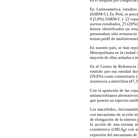
en el hospital por complica
En Latinoamérica, estudio
(SARM-C). En Perú, se proc
9 (5,8%) SARM-C y 22 cepas 
aureus
estudiados, 25 (20%)
fueron identificados un tot
presentaban sólo resistenci
tenían perfil de multirresis
En nuestro país, se han rep
Metropolitana en la ciudad de
mayoría de ellas aisladas a ni
En el Centro de Referencia
emitido por esa entidad dur
(59,8%) como comunitario (3
resistencia a meticilina (47,
Con la aparición de las cep
antimicrobianos alternativos
que poseen un espectro antiba
Los macrólidos, lincosamid
con mecanismo de acción simi
de elongación de la síntesis
la acción de una enzima m
constitutiva (cMLS
) con a
B
expresión del mecanismo de r