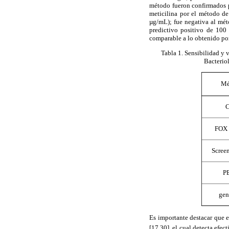
método fueron confirmados p
meticilina por el método de
µg/mL); fue negativa al mét
predictivo positivo de 100
comparable a lo obtenido por
Tabla 1
. Sensibilidad y 
Bacterio
Mé
FOX 
Screen
P
ge
Es importante destacar que 
[17,30], el cual detecta efec