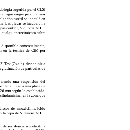
odología sugerida por el CLSI
s en agar sangre para preparar
algodón estéril se inoculó en
a. Las placas se incubaron a
epas control,
S. aureus
ATCC
 cualquier crecimiento sobre
 disponible comercialmente,
san en la técnica de CIM por
2` Test (Oxoid), disponible a
aglutinación de partículas de
parando una suspensión del
oculada luego a una placa de
a 26 mm según lo establecido.
 clindamicina, en la zona que
discos de amoxicilina/ácido
zó la cepa de
S. aureus
ATCC
 de resistencia a meticilina