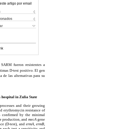
este artigo por email
s
cionados
ar
nk
) SARM fueron resistentes a
timas D-test positivo. El gen
a de las alternativas para su
a hospital in Zulia State
 processes and their growing
nd erythromycin resistance of
as confirmed by the minimal
se production, and
mecA
gene
nce (D-test), and
ermA, ermB,
each test a sensitivity and