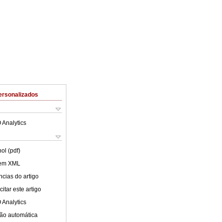
ersonalizados
 Analytics
ol (pdf)
 em XML
cias do artigo
itar este artigo
 Analytics
ão automática