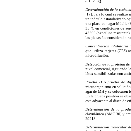
(CC 2 μg).
Determinación de la resisten
[17], para lo cual se realizó
un inóculo estandarizado equ
una placa con agar Müeller 
35 ºC en condiciones de aero
43300 (oxacilina resistente)
las placas fue considerado re
Concentración inhibitoria
que utiliza tarjetas (GPS) 
microdilución.
Detección de la proteína de 
nivel comercial, siguiendo l
látex sensibilizadas con ant
Prueba D o prueba de dif
microorganismo en solución 
agar de MH y se colocaron lo
En la prueba positiva se obs
está adyacente al disco de er
Determinación de la produ
clavulánico (AMC 30) y ampi
29213.
Determinación molecular de 