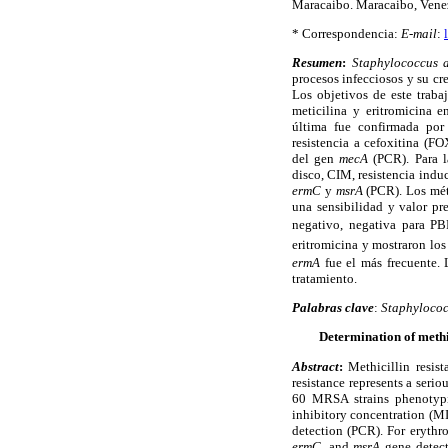
Maracaibo.
Maracaibo,
Vene
* Correspondencia:
E-mail
:
Resumen
:
Staphylococcus 
procesos infecciosos y su cr
Los objetivos de este trabaj
meticilina y eritromicina 
última fue confirmada por 
resistencia a cefoxitina (F
del gen
mecA
(PCR). Para la
disco, CIM, resistencia indu
ermC
y
msrA
(PCR). Los mét
una sensibilidad y valor p
negativo, negativa para PB
eritromicina y mostraron lo
ermA
fue el más frecuente. L
tratamiento.
Palabras clave
:
Staphylococ
Determination of methi
Abstract
:
Methicillin resis
resistance represents a seri
60 MRSA strains phenotypic
inhibitory concentration (MI
detection (PCR). For erythr
ermC,
and
msrA
gene detect