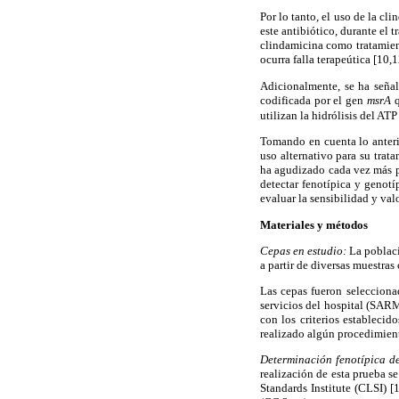
Por lo tanto, el uso de la cl
este antibiótico, durante el 
clindamicina como tratamient
ocurra falla terapeútica [10,1
Adicionalmente, se ha seña
codificada por el gen
msrA
utilizan la hidrólisis del AT
Tomando en cuenta lo anteri
uso alternativo para su trat
ha agudizado cada vez más po
detectar fenotípica y genotí
evaluar la sensibilidad y val
Materiales y métodos
Cepas en estudio:
La poblac
a partir de diversas muestras
Las cepas fueron selecciona
servicios del hospital (SAR
con los criterios estableci
realizado algún procedimien
Determinación fenotípica de 
realización de esta prueba s
Standards Institute (CLSI) [