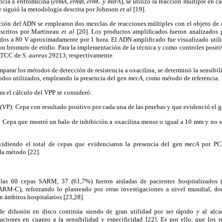
ncia a eritromicina (
ermA, ermB, ermC y msrA
), se utilizó la reacción múltiple en 
e siguió la metodología descrita por Johnson
et al
[19].
ción del ADN se emplearon dos mezclas de reacciones múltiples con el objeto de 
scritos por Martineau
et al
[20]. Los productos amplificados fueron analizados 
ridos a 80 V aproximadamente por 1 hora. El ADN amplificado fue visualizado util
on bromuro de etidio. Para la implementación de la técnica y como controles posit
 ATCC de
S. aureus
29213, respectivamente.
parar los métodos de detección de resistencia a oxacilina, se determinó la sensibil
odos utilizados, empleando la presencia del gen
mecA
, como método de referencia.
ra el cálculo del VPP se consideró:
(VP): Cepa con resultado positivo por cada una de las pruebas y que evidenció el 
: Cepa que mostró un halo de inhibición a oxacilina menor o igual a 10 mm y no se
vidiendo el total de cepas que evidenciaron la presencia del gen
mecA
por PCR
ada método [22].
e las 60 cepas SARM, 37 (61,7%) fueron aisladas de pacientes hospitalizado
ARM-C), reforzando lo planteado por otras investigaciones a nivel mundial, do
 ámbitos hospitalarios [23,28].
e difusión en disco continúa siendo de gran utilidad por ser rápido y al alcan
taciones en cuanto a la sensibilidad y especificidad [22]. Es por ello, que los 