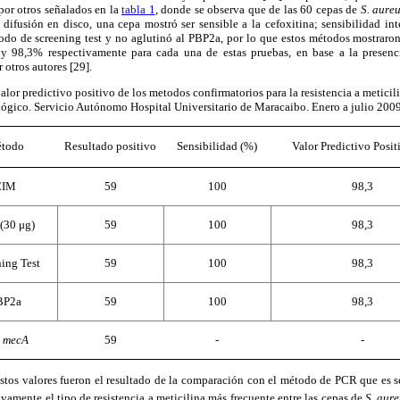
or otros señalados en la
tabla 1
, donde se observa que de las 60 cepas de
S. aure
 difusión en disco, una cepa mostró ser sensible a la cefoxitina; sensibilidad in
odo de screening test y no aglutinó al PBP2a, por lo que estos métodos mostraron
 y 98,3% respectivamente para cada una de estas pruebas, en base a la presen
 otros autores [29].
valor predictivo positivo de los metodos confirmatorios para la resistencia a metici
lógico. Servicio Autónomo Hospital Universitario de Maracaibo. Enero a julio 2009
todo
Resultado positivo
Sensibilidad (%)
Valor Predictivo Posit
CIM
59
100
98,3
(30 μg)
59
100
98,3
ing Test
59
100
98,3
BP2a
59
100
98,3
n
mecA
59
-
-
estos valores fueron el resultado de la comparación con el método de PCR que es 
tivamente el tipo de resistencia a meticilina más frecuente entre las cepas de
S. aur