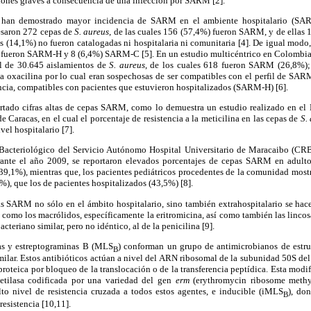
ciones graves a consecuencia de una infección por SARM [2].
s han demostrado mayor incidencia de SARM en el ambiente hospitalario (S
esaron 272 cepas de
S. aureus
, de las cuales 156 (57,4%) fueron SARM, y de ella
(14,1%) no fueron catalogadas ni hospitalaria ni comunitaria [4]. De igual modo
 fueron SARM-H y 8 (6,4%) SARM-C [5]. En un estudio multicéntrico en Colombia,
al de 30.645 aislamientos de
S. aureus
, de los
cuales 618 fueron SARM (26,8%); 
a a oxacilina por lo cual eran sospechosas de ser compatibles con el perfil de SA
tencia, compatibles con pacientes que estuvieron hospitalizados (SARM-H) [6].
ortado cifras altas de cepas SARM, como lo demuestra un estudio realizado en el L
 Caracas, en el cual el porcentaje de resistencia a la meticilina en las cepas de
S.
vel hospitalario [7].
 Bacteriológico del Servicio Autónomo Hospital Universitario de Maracaibo (C
ante el año 2009, se reportaron elevados porcentajes de cepas SARM en adultos
9,1%), mientras que, los pacientes pediátricos procedentes de la comunidad most
3%), que los de pacientes hospitalizados (43,5%) [8].
as SARM no sólo en el ámbito hospitalario, sino también extrahospitalario se hace
 como los macrólidos, específicamente la eritromicina, así como también las linc
cteriano similar, pero no idéntico, al de la penicilina [9].
as y estreptograminas B (MLS
) conforman un grupo de antimicrobianos de estru
B
lar. Estos antibióticos actúan a nivel del ARN ribosomal de la subunidad 50S del
 proteica por bloqueo de la translocación o de la transferencia peptídica. Esta modi
etilasa codificada por una variedad del gen
erm
(erythromycin ribosome methy
lto nivel de resistencia cruzada a todos estos agentes, e inducible (iMLS
), do
B
esistencia [10,11].