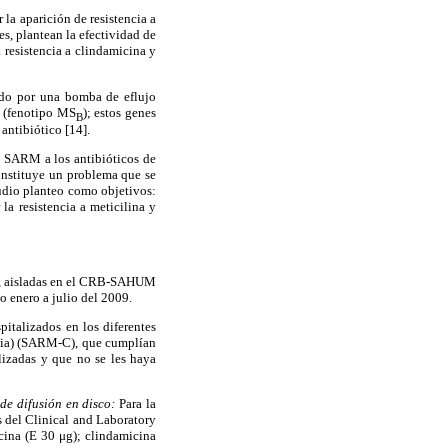
 la aparición de resistencia a
es, plantean la efectividad de
 resistencia a clindamicina y
ado por una bomba de eflujo
B (fenotipo MS
); estos genes
B
antibiótico [14].
s SARM a los antibióticos de
constituye un problema que se
tudio planteo como objetivos:
la resistencia a meticilina y
o, aisladas en el CRB-SAHUM
o enero a julio del 2009.
italizados en los diferentes
ncia) (SARM-C), que cumplían
lizadas y que no se les haya
 de difusión en disco:
Para la
s del Clinical and Laboratory
icina (E 30 μg); clindamicina