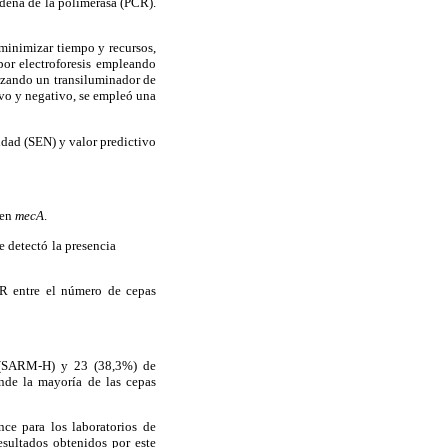
cadena de la polimerasa (PCR).
minimizar tiempo y recursos,
por electroforesis empleando
izando un transiluminador de
ivo y negativo, se empleó una
idad (SEN) y valor predictivo
gen
mecA
.
 detectó la presencia
 entre el número de cepas
s (SARM-H) y 23 (38,3%) de
nde la mayoría de las cepas
ce para los laboratorios de
resultados obtenidos por este