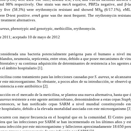
and 98% respectively. One strain was
mecA
negative, PBP2a negative, and β-la
hirty five (58.3%) were erythromycin resistant and showed MS
(6/17.1%), eML
B
ere D-test positive.
ermA
gene was the most frequent. The erythromycin resistanc
 treatment alternatives.
aureus
, phenotypic and genotypic, methicillin, erythromycin.
de 2011; aceptado 10 de mayo de 2012
considerada una bacteria potencialmente patógena para el humano a nivel mun
s blandos, neumonía, septicemia, entre otras, debido a que posee mecanismos de virul
ientales y su continua adquisición de determinantes de resistencia a los agentes 
 el ámbito hospitalario [1].
nicilina como tratamiento para las infecciones causadas por
S. aureus
, se alcanzar
por este microorganismo. No obstante, a pocos años de su introducción, se observ
istencia a este antibiótico [2].
ducción en el mercado de la meticilina, se plantea una nueva alternativa, hasta que 
 aureus
resistente a este agente antimicrobiano, denominándose a estas cepas
Staph
entonces, se han notificado cepas SARM a nivel mundial constituyendo es
 hospitalario, debido a la elevada mortalidad asociada con este microorganismo [3]
curren con mayor frecuencia en el hospital que en la comunidad. El Centro para
era que las infecciones por SARM se han incrementado en los últimos años y est
 una infección por este microorganismo y fallecieron aproximadamente 18.650 per