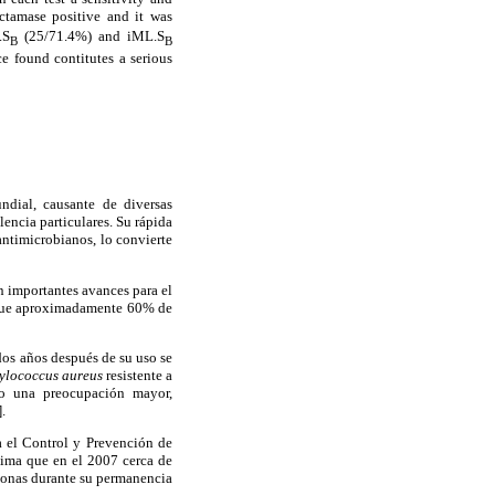
ctamase positive and it was
.S
(25/71.4%) and iML.S
B
B
e found contitutes a serious
dial, causante de diversas
encia particulares. Su rápida
antimicrobianos, lo convierte
on importantes avances para el
ó que aproximadamente 60% de
dos años después de su uso se
ylococcus aureus
resistente a
to una preocupación mayor,
.
 el Control y Prevención de
ima que en el 2007 cerca de
sonas durante su permanencia