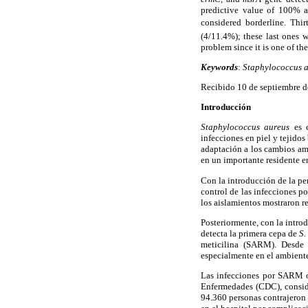
predictive value of 100% 
considered borderline. T
(4/11.4%); these last ones w
problem since it is one of the
Keywords
:
Staphylococcus 
Recibido 10 de septiembre 
Introducción
Staphylococcus aureus
es 
infecciones en piel y tejido
adaptación a los cambios amb
en un importante residente en
Con la introducción de la pe
control de las infecciones 
los aislamientos mostraron res
Posteriormente, con la intro
detecta la primera cepa de
S.
meticilina (SARM). Desde 
especialmente en el ambiente
Las infecciones por SARM o
Enfermedades (CDC), consid
94.360 personas contrajeron