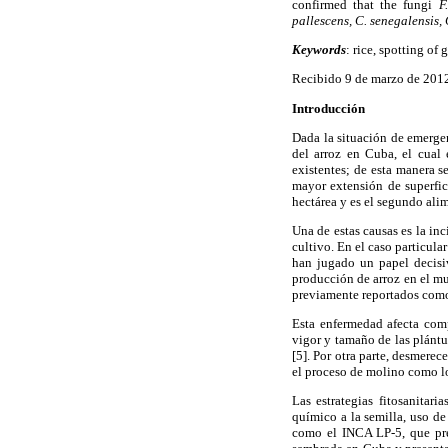
confirmed that the fungi
F
pallescens, C. senegalensis,
Keywords
: rice, spotting of
Recibido 9 de marzo de 2012
Introducción
Dada la situación de emergen
del arroz en Cuba, el cual 
existentes; de esta manera s
mayor extensión de superfic
hectárea y es el segundo alim
Una de estas causas es la in
cultivo. En el caso particul
han jugado un papel decisi
producción de arroz en el m
previamente reportados co
Esta enfermedad afecta com
vigor y tamaño de las plántu
[5]. Por otra parte, desmere
el proceso de molino como lo
Las estrategias fitosanitari
químico a la semilla, uso de 
como el INCA LP-5, que pre