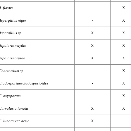
A. flavus
-
X
Aspergillus niger
-
X
Aspergillus
sp.
X
X
Bipolaris maydis
X
X
Bipolaris oryzae
X
X
Chaetomium
sp.
-
X
Cladosporium cladosporioides
-
X
C. oxysporum
-
X
Curvularia lunata
X
X
C. lunata
var.
aeria
X
-