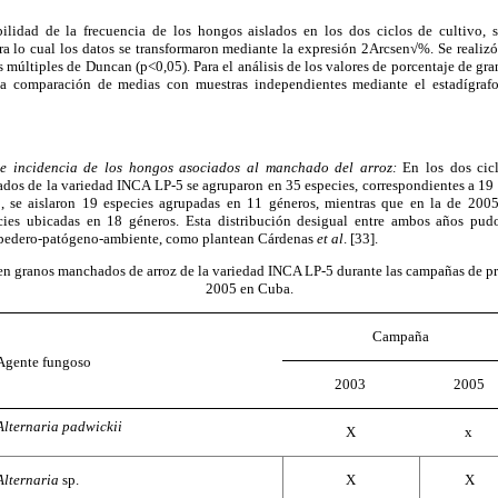
abilidad de la frecuencia de los hongos aislados en los dos ciclos de cultivo,
para lo cual los datos se transformaron mediante la expresión 2Arcsen√%. Se reali
 múltiples de Duncan (p<0,05). Para el análisis de los valores de porcentaje de gr
na comparación de medias con muestras independientes mediante el estadígra
n e incidencia de los hongos asociados al manchado del arroz:
En los dos cic
dos de la variedad INCA LP-5 se agruparon en 35 especies, correspondientes a 19 
, se aislaron 19 especies agrupadas en 11 géneros, mientras que en la de 2005
cies ubicadas en 18 géneros. Esta distribución desigual entre ambos años pud
ospedero-patógeno-ambiente, como plantean Cárdenas
et al
.
[33].
en granos manchados de arroz de la variedad INCA LP-5 durante las campañas de p
2005 en Cuba.
Campaña
Agente fungoso
2003
2005
Alternaria padwickii
X
x
Alternaria
sp.
X
X