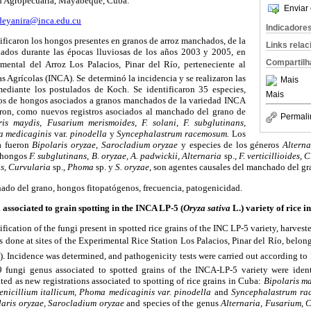
d Agropecuaria, Mayabeque, Cuba.
Enviar 
deyanira@inca.edu.cu
Indicadore
tificaron los hongos presentes en granos de arroz manchados, de la
Links rela
ados durante las épocas lluviosas de los años 2003 y 2005, en
Compartilh
mental del Arroz Los Palacios, Pinar del Río, perteneciente al
s Agrícolas (INCA). Se determinó la incidencia y se realizaron las
Mais
ediante los postulados de Koch. Se identificaron 35 especies,
Mais
ros de hongos asociados a granos manchados de la variedad INCA
laron, como nuevos registros asociados al manchado del grano de
Permali
ris maydis, Fusarium merismoides, F. solani, F. subglutinans,
ma medicaginis
var.
pinodella
y
Syncephalastrum racemosum.
Los
a fueron
Bipolaris oryzae
,
Sarocladium oryzae
y especies de los géneros
Alterna
s hongos
F. subglutinans
,
B. oryzae, A. padwickii, Alternaria
sp.,
F. verticillioides, 
is, Curvularia
sp.,
Phoma
sp. y
S. oryzae
, son agentes causales del manchado del gr
hado del grano, hongos fitopatógenos, frecuencia, patogenicidad.
 associated to grain spotting in the INCA LP-5 (
Oryza sativa
L.) variety of rice i
ification of the fungi present in spotted rice grains of the INC LP-5 variety, harvest
done at sites of the Experimental Rice Station Los Palacios, Pinar del Río, belon
. Incidence was determined, and pathogenicity tests were carried out according to K
9 fungi genus associated to spotted grains of the INCA-LP-5 variety were iden
ted as new registrations associated to spotting of rice grains in Cuba:
Bipolaris m
 Penicillium itallicum, Phoma medicaginis var. pinodella
and
Syncephalastrum r
laris oryzae, Sarocladium oryzae
and species of the genus
Alternaria, Fusarium, 