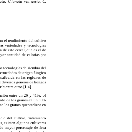
unata, C.lunata
var.
aeria, C.
an el rendimiento del cultivo
las variedades y tecnologías
 de este cereal, que es el de
yor cantidad de calorías por
as tecnologías de siembra del
nfermedades de origen fúngico
tribuida en las regiones de
or diversos géneros de hongos
ria
entre otros [1-4].
ación entre un 26 y 41%; b)
enado de los granos en un 30%
nto los granos quebradizos en
iclo del cultivo, tratamiento
es, existen algunos cultivares
de mayor porcentaje de área