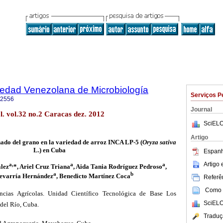
iedad Venezolana de Microbiología
Serviços P
-2556
Journal
l. vol.32 no.2 Caracas dez. 2012
SciELO
Artigo
do del grano en la variedad de arroz INCA LP-5 (
Oryza sativa
L.) en Cuba
Espanh
Artigo
a,
a
a
lez
*, Ariel Cruz Triana
, Aida Tania Rodríguez Pedroso
,
a
b
evarría Hernández
, Benedicto Martínez Coca
Referên
Como c
ncias Agrícolas. Unidad Científico Tecnológica de Base Los
SciELO
 del Río, Cuba.
Traduç