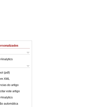
ersonalizados
 Analytics
ol (pdf)
 em XML
cias do artigo
itar este artigo
 Analytics
ão automática