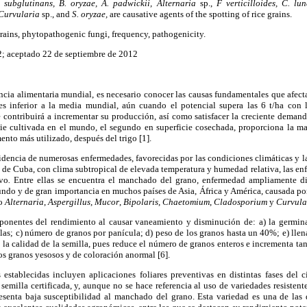
. subglutinans, B. oryzae, A. padwickii, Alternaria
sp.,
F verticilloides, C. l
 Curvularia
sp., and
S. oryzae,
are causative agents of the spotting of rice grains.
 grains, phytopathogenic fungi, frequency, pathogenicity.
; aceptado 22 de septiembre de 2012
cia alimentaria mundial, es necesario conocer las causas fundamentales que afect
es inferior a la media mundial, aún cuando el potencial supera las 6 t/ha con 
e contribuirá a incrementar su producción, así como satisfacer la creciente demanda
ie cultivada en el mundo, el segundo en superficie cosechada, proporciona la ma
ento más utilizado, después del trigo [1].
cidencia de numerosas enfermedades, favorecidas por las condiciones climáticas y l
ar de Cuba, con clima subtropical de elevada temperatura y humedad relativa, las e
vo
.
Entre ellas se encuentra el manchado del grano, enfermedad ampliamente dis
undo y de gran importancia en muchos países de Asia,
Á
frica y América, causada p
mo
Alternaria
,
Aspergillus
,
Mucor
,
Bipolaris
,
Chaetomium
,
Cladosporium
y
Curvula
ponentes del rendimiento al causar vaneamiento y disminución de: a) la germin
las; c) número de granos por panícula; d) peso de los granos hasta un 40%; e) ll
ce la calidad de la semilla, pues reduce el número de granos enteros e incrementa ta
s granos yesosos y de coloración anormal [6].
as establecidas incluyen aplicaciones foliares preventivas en distintas fases del c
semilla certificada, y, aunque no se hace referencia al uso de variedades resistent
senta baja susceptibilidad al manchado del grano. Esta variedad es una de las 