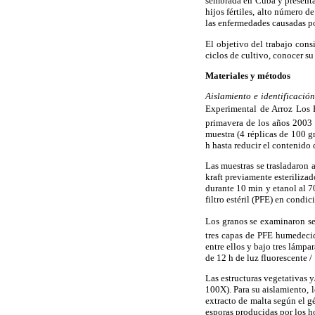
sembrada en Cuba y presenta
hijos fértiles, alto número d
las enfermedades causadas por
El objetivo del trabajo cons
ciclos de cultivo, conocer su
Materiales y métodos
Aislamiento e identificació
Experimental de Arroz Los P
primavera de los años 2003 
muestra (4 réplicas de 100 g
h hasta reducir el contenid
Las muestras se trasladaron
kraft previamente esteriliza
durante 10 min y etanol al 7
filtro estéril (PFE) en condic
Los granos se examinaron seg
tres capas de PFE humedeci
entre ellos y bajo tres lámp
de 12 h de luz fluorescente /
Las estructuras vegetativas 
100X). Para su aislamiento, 
extracto de malta según el g
esporas producidas por los h