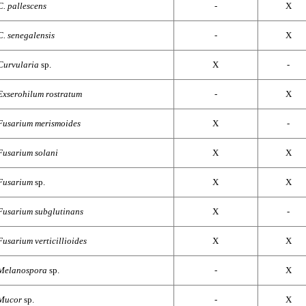
C. pallescens
-
X
C. senegalensis
-
X
Curvularia
sp.
X
-
Exserohilum rostratum
-
X
Fusarium merismoides
X
-
Fusarium solani
X
X
Fusarium
sp.
X
X
Fusarium subglutinans
X
-
Fusarium verticillioides
X
X
Melanospora
sp.
-
X
Mucor
sp.
-
X