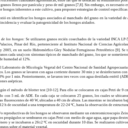
 excelentes cualidades agronómicas, entre las que se destacan su rendimiento pote
e granos llenos por panícula y peso de mil granos [7,8]. Sin embargo, es necesario e
 hongos inherentes a este cultivo, para proponer estrategias de control específicas 
istió en identificar los hongos asociados al manchado del grano en la variedad d
 incidencia y evaluar la patogenicidad de los hongos aislados.
n de los hongos:
Se utilizaron granos recién cosechados de la variedad INCA LP-5
alacios, Pinar del Río, perteneciente al Instituto Nacional de Ciencias Agrícola
y 2005, en un suelo Hidromórfico Gley Nodular Ferruginoso Petroférrico [9]. Se
ranos cada una) con síntomas típicos de manchado del grano, los que se sometiero
o de humedad al 12%.
 al Laboratorio de Micología Vegetal del Centro Nacional de Sanidad Agropecuari
dos. Los granos se lavaron con agua corriente durante 30 min y se desinfectaron con
0% por 1 min. Posteriormente, se lavaron tres veces con agua destilada estéril (ADE
iones asépticas.
ún el método de blotter test [10-12]. Para ello se colocaron en cajas Petri de 9 
do con 5 mL de ADE. En cada caja se colocaron 25 granos, los cuales se ubicaro
aras fluorescentes de 40 W, ubicadas a 40 cm de altura. Las muestras se incubaron ba
 12 h de oscuridad a una temperatura de 22-24 ºC, hasta la observación de estructura
y/o reproductivas de los hongos se observaron mediante un estereomicroscopio Zei
los propágulos se sembraron en cajas Petri con medio de agar agua, agar papa dextro
énero y se incubaron a 26±2 ºC en oscuridad durante 10 días. Se realizaron cultivos
ongos sobre el material vegetal.