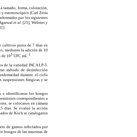
 a tamaño, forma, coloración,
 y estereoscópico (Carl Zeiss
informados por los siguientes
, Agarwal
et al
. [25], Webster y
31].
e cultivos puros de 7 días en
io, mediante la adición de 10
5
-1
n de 10
UFC mL
.
nos de la variedad INCA LP-5.
ismo método de desinfección
enfermedad durante el ciclo
as suspensiones fúngicas y se
 e identificaron los hongos
pensiones correspondientes a
ente, se colocaron en cámara
5 días. Se evaluó la acción
lados de Koch se catalogaron
ero de granos infectados por
por hongos de las muestras de