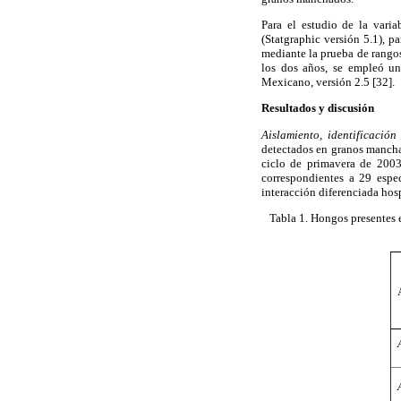
Para el estudio de la vari
(Statgraphic versión 5.1), 
mediante la prueba de rangos
los dos años, se empleó u
Mexicano, versión 2.5 [32].
Resultados y discusión
Aislamiento, identificació
detectados en granos mancha
ciclo de primavera de 2003
correspondientes a 29 espe
interacción diferenciada h
Tabla 1
. Hongos presentes 