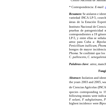
Centro Nacional de Sanida
* Correspondencia:
E-mail
:
Resumen
:
Se aislaron e iden
variedad INCA LP-5, cosech
áreas de la Estación Experi
Instituto Nacional de Ciencia
pruebas de patogenicidad m
correspondientes a 19 géne
LP-5, y entre ellas se seña
arroz para Cuba a:
Bipola
Penicillium itallicum, Pho
hongos de mayor incidenci
Phoma
. Se confirmó que lo
C. pallescens, C. senegalens
Palabras clave
: arroz, manc
Fungi
Abstract
:
Isolation and ident
the years 2003 and 2005, was 
de Ciencias Agrícolas (INCA)
species corresponding to 1
following strains were indica
F. solani, F. subglutinans,
highest incidence were
Bipo