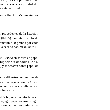
ncial, elevada producción de
stablecer su susceptibilidad a
a esta variedad.
e arroz INCA LP-5 durante dos
, procedentes de la Estación
s (INCA), durante el ciclo de
 tomaron 400 granos por cada
n a secado natural durante 12
a (CENSA) en sobres de papel
 hipoclorito de sodio al 2,5%
) y se secaron sobre papel de
cm de diámetro contentivas de
n a una separación de 15 cm
jo condiciones de alternancia
s fúngicas.
ss SV-6 (con aumento de hasta
sa, agar papa sacarosa y agar
 monospóricos a partir de las