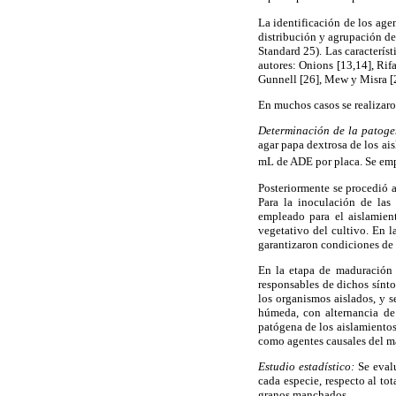
La identificación de los age
distribución y agrupación de
Standard 25). Las caracterís
autores: Onions [13,14], Rif
Gunnell [26], Mew y Misra [
En muchos casos se realizar
Determinación de la patoge
agar papa dextrosa de los ai
mL de ADE por placa. Se empl
Posteriormente se procedió a
Para la inoculación de las
empleado para el aislamien
vegetativo del cultivo. En l
garantizaron condiciones de
En la etapa de maduración 
responsables de dichos sínt
los organismos aislados, y 
húmeda, con alternancia de
patógena de los aislamiento
como agentes causales del m
Estudio estadístico:
Se evalu
cada especie, respecto al to
granos manchados.