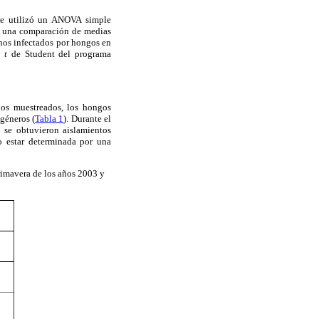
 se utilizó un ANOVA simple
zó una comparación de medias
anos infectados por hongos en
fo
t
de Student del programa
los muestreados, los hongos
géneros (
Tabla 1
). Durante el
 se obtuvieron aislamientos
o estar determinada por una
rimavera de los años 2003 y