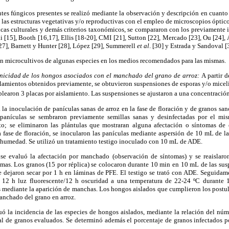
ntes fúngicos presentes se realizó mediante la observación y descripción en cuanto
 las estructuras vegetativas y/o reproductivas con el empleo de microscopios óptico
ticas culturales y demás criterios taxonómicos, se compararon con los previamente 
ai [15], Booth [16,17], Ellis [18-20], CMI [21], Sutton [22], Mercado [23], Ou [24]
27], Barnett y Hunter [28], López [29], Summerell
et al
. [30] y Estrada y Sandoval [
on microcultivos de algunas especies en los medios recomendados para las mismas.
nicidad de los hongos asociados con el manchado del grano de arroz:
A partir d
slamientos obtenidos previamente, se obtuvieron suspensiones de esporas y/o micel
earon 3 placas por aislamiento. Las suspensiones se ajustaron a una concentració
 la inoculación de panículas sanas de arroz en la fase de floración y de granos sa
 panículas se sembraron previamente semillas sanas y desinfectadas por el m
to; se eliminaron las plántulas que mostraran alguna afectación o síntomas de 
a fase de floración, se inocularon las panículas mediante aspersión de 10 mL de l
 humedad. Se utilizó un tratamiento testigo inoculado con 10 mL de ADE.
se evaluó la afectación por manchado (observación de síntomas) y se reaislaron
omas. Los granos (15 por réplica) se colocaron durante 10 min en 10 mL de las sus
se dejaron secar por 1 h en láminas de PFE. El testigo se trató con ADE. Seguidam
 12 h luz fluorescente/12 h oscuridad a una temperatura de 22-24 ºC durante 1
s mediante la aparición de manchas. Los hongos aislados que cumplieron los postu
anchado del grano en arroz.
ó la incidencia de las especies de hongos aislados, mediante la relación del núm
tal de granos evaluados. Se determinó además el porcentaje de granos infectados 