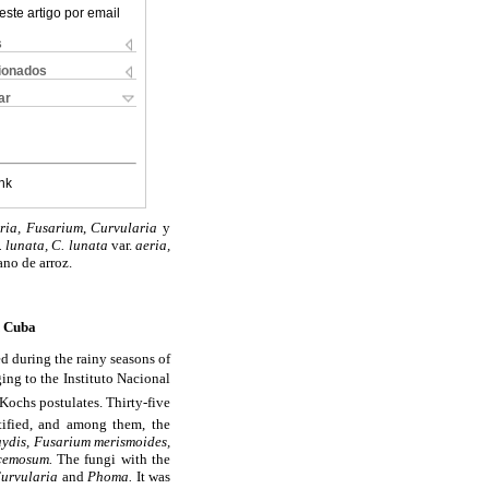
este artigo por email
s
cionados
ar
nk
ria,
Fusarium
,
Curvularia
y
C. lunata, C. lunata
var.
aeria,
ano de arroz.
n Cuba
ed during the rainy seasons of
ging to the Instituto Nacional
ochs postulates. Thirty-five
tified, and among them, the
aydis, Fusarium merismoides,
acemosum.
The fungi with the
Curvularia
and
Phoma.
It was