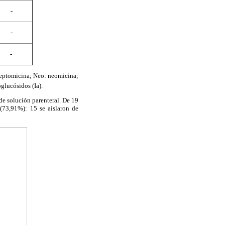
-
-
-
reptomicina; Neo: neomicina;
glucósidos (Ia).
de solución parenteral. De 19
73,91%): 15 se aislaron de