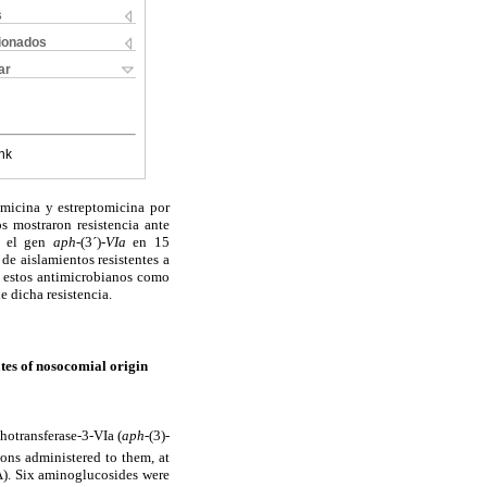
s
cionados
ar
nk
amicina y estreptomicina por
s mostraron resistencia ante
tó el gen
aph
-(3´)-
VIa
en 15
de aislamientos resistentes a
estos antimicrobianos como
 dicha resistencia.
es of nosocomial origin
otransferase-3-VIa (
aph
-(3)
-
ons administered to them, at
). Six aminoglucosides were