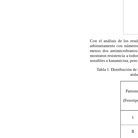
Con el análisis de los resu
arbitrariamente con números
menos dos antimicrobianos.
mostraron resistencia a todo
sensibles a kanamicina, pero
T
abla 1
. Distribución d
aisl
Patrone
(Fenotip
I
II