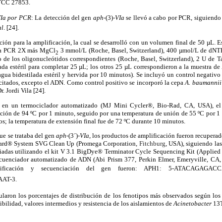
CC 27853.
VIa por PCR
:
La detección del gen
aph-
(3)-
VIa
se llevó a cabo por PCR, siguiendo
al
. [24].
ción para la amplificación, la cual se desarrolló con un volumen final de 50 µL. 
ara PCR 2X más MgCl
3 mmol/L (Roche, Basel, Switzerland), 400 µmol/L de dNTPs
2
de los oligonucleótidos correspondientes (Roche, Basel, Switzerland), 2 U de T
ada estéril para completar 25 µL; los otros 25 µL correspondieron a la muestra d
gua bidestilada estéril y hervida por 10 minutos). Se incluyó un control negativ
itados, excepto el ADN. Como control positivo se incorporó la cepa
A. baumanni
. Jordi Vila [24].
zó en un termociclador automatizado (MJ Mini Cycler®, Bio-Rad, CA, USA), el
ación de 94 ºC por 1 minuto, seguido por una temperatura de unión de 55 ºC por 1
os; la temperatura de extensión final fue de 72 ºC durante 10 minutos.
ue se trataba del gen
aph
-(3´)-
VIa
, los productos de amplificación fueron recuperad
Wizard® System SVG Clean Up (Promega Corporation,
Fitchburg
, USA), siguiendo las
iadas utilizando el kit V 3.1 BigDye® Terminator Cycle Sequencing Kit (Applied 
cuenciador automatizado de ADN (Abi Prism 377, Perkin Elmer, Emeryville, CA,
plificación y secuenciación del gen fueron: APH1: 5-ATACAGAGA
T-3.
cularon los porcentajes de distribución de los fenotipos más observados según los
ibilidad, valores intermedios y resistencia de los aislamientos de
Acinetobacter
13