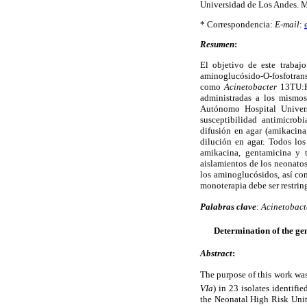
Universidad de Los Andes. M
* Correspondencia:
E-mail
:
Resumen
:
El objetivo de este trabajo
aminoglucósido-O-fosfotrans
como
Acinetobacter
13TU:R
administradas a los mismos
Autónomo Hospital Univers
susceptibilidad antimicrob
difusión en agar (amikacina
dilución en agar. Todos los
amikacina, gentamicina y t
aislamientos de los neonatos
los aminoglucósidos, así co
monoterapia debe ser restrin
Palabras clave
:
Acinetobact
Determination of the ge
Abstract
:
The purpose of this work was
VIa
) in 23 isolates identifie
the Neonatal High Risk Uni