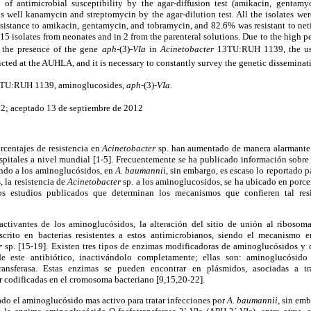
of antimicrobial susceptibility by the agar-diffusion test (amikacin, gentamy
 well kanamycin and streptomycin by the agar-dilution test. All the isolates wer
istance to amikacin, gentamycin, and tobramycin, and 82.6% was resistant to ne
 15 isolates from neonates and in 2 from the parenteral solutions. Due to the high 
as the presence of the gene
aph
-(3)-
VIa
in
Acinetobacter
13TU:RUH 1139, the use
ted at the AUHLA, and it is necessary to constantly survey the genetic disseminatio
TU:RUH 1139, aminoglucosides,
aph
-(3)-
VIa
.
12; aceptado 13 de septiembre de 2012
rcentajes de resistencia en
Acinetobacter
sp. han aumentado de manera alarmante 
spitales a nivel mundial [1-5]. Frecuentemente se ha publicado información sobre 
endo a los aminoglucósidos, en
A. baumannii
, sin embargo, es escaso lo reportado p
, la resistencia de
Acinetobacter
sp. a los aminoglucosidos, se ha ubicado en porc
los estudios publicados que determinan los mecanismos que confieren tal res
activantes de los aminoglucósidos, la alteración del sitio de unión al ribosom
rito en bacterias resistentes a estos antimicrobianos, siendo el mecanismo e
r
sp. [15-19]. Existen tres tipos de enzimas modificadoras de aminoglucósidos y c
de este antibiótico, inactivándolo completamente; ellas son: aminoglucósido O
otransferasa. Estas enzimas se pueden encontrar en plásmidos, asociadas a t
 codificadas en el cromosoma bacteriano [9,15,20-22].
do el aminoglucósido mas activo para tratar infecciones por
A. baumannii,
sin emb