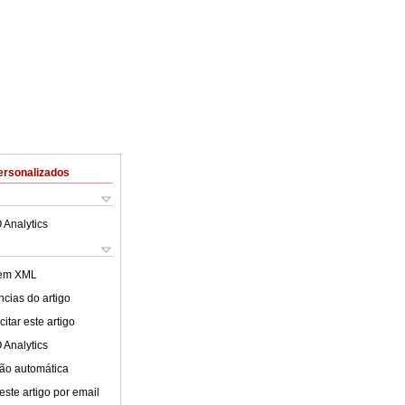
ersonalizados
 Analytics
 em XML
cias do artigo
itar este artigo
 Analytics
ão automática
este artigo por email