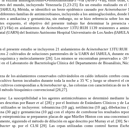
e la enzima aminoglucósido-O-fosfotransferasa-3`-VIa
(APH-3´-VIa), entre otras,
artes del mundo, incluyendo Venezuela [1,23-25]
.
En un estudio realizado en el
 (IAHULA), Mérida, se identificó un brote epidémico causado por
Acinetobacter
1
e diferentes familias de antimicrobianos, incluyendo a los aminoglucósidos, donde l
entes a amikacina y gentamicina, sin embargo, no se hizo referencia sobre los
ntes expuesto, el objetivo del presente trabajo fue determinar la presenci
-(3´)-
VIa
) en aislamientos de
Acinetobacter
13TU:RUH 1139 resistentes a aminog
tal (UARN) del Instituto Autónomo Hospital Universitario de Los Andes (IAHULA
 el presente estudio se incluyeron 21 aislamientos de
Acinetobacter
13TU:RUH 11
tros 2 cultivados de soluciones parenterales de la UARN del IAHULA, durante en
ioquímica y molecularmente [26]. Los mismos se encontraban preservados a -20 
 en el Laboratorio de Bacteriología Clínica del Departamento de Bioanálisis, Núc
reza de los aislamientos conservados cultivándolos en caldo infusión cerebro cora
ltivo fueron incubados durante toda la noche a 35 ºC y luego se observó el cr
s cultivos correspondían a
Acinetobacter
sp., las colonias con características de no 
el método bioquímico convencional [26,27].
iana
: La susceptibilidad a los agentes antimicrobianos se determinó mediante la
es descritas por Bauer
et al
. [28] y por el Instituto de Estándares Clínicos y de L
 utilizados se incluyeron: tobramicina (10 µg), netilmicina (10 µg), dibekacina 
a (30 µg) y gentamicina (10 µg) con el objeto de corroborar los resultados repo
 y estreptomicina se prepararon placas de agar Müeller Hinton con una concentra
vamente, siguiendo el método de dilución en agar descrito por Murray
et al
. [30]. Se
bacter
sp. por el CLSI [29]. Las cepas utilizadas como control fueron
Esche