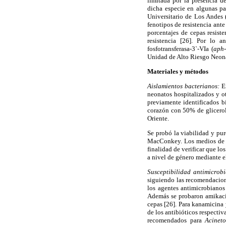
limitada por la presencia d
dicha especie en algunas p
Universitario de Los Andes
fenotipos de resistencia ant
porcentajes de cepas resist
resistencia [26]. Por lo a
fosfotransferasa-3`-VIa (
aph
Unidad de Alto Riesgo Neona
Materiales y métodos
Aislamientos bacterianos:
En
neonatos hospitalizados y o
previamente identificados b
corazón con 50% de glicerol
Oriente.
Se probó la viabilidad y pu
MacConkey. Los medios de cu
finalidad de verificar que lo
a nivel de género mediante 
Susceptibilidad antimicrob
siguiendo las recomendacion
los agentes antimicrobianos
Además se probaron amikacin
cepas [26]. Para kanamicina
de los antibióticos respecti
recomendados para
Acineto