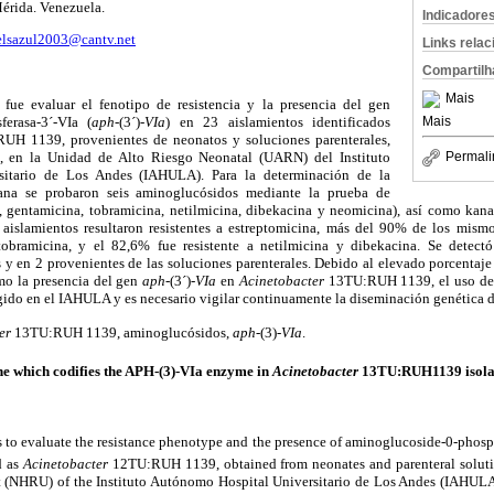
érida. Venezuela.
Indicadore
elsazul2003@cantv.net
Links rela
Compartilh
Mais
 fue evaluar el fenotipo de resistencia y la presencia del gen
ferasa-3´-VIa (
aph
-(3´)-
VIa
) en 23 aislamientos identificados
Mais
UH 1139, provenientes de neonatos y soluciones parenterales,
, en la Unidad de Alto Riesgo Neonatal (UARN) del Instituto
Permali
itario de Los Andes (IAHULA). Para la determinación de la
iana se probaron seis aminoglucósidos mediante la prueba de
, gentamicina, tobramicina, netilmicina, dibekacina y neomicina), así como kan
 aislamientos resultaron resistentes a estreptomicina, más del 90% de los mismo
obramicina, y el 82,6% fue resistente a netilmicina y dibekacina. Se detec
 y en 2 provenientes de las soluciones parenterales. Debido al elevado porcentaje 
mo la presencia del gen
aph
-(3´)-
VIa
en
Acinetobacter
13TU:RUH 1139, el uso de 
gido en el IAHULA y es necesario vigilar continuamente la diseminación genética de
er
13TU:RUH 1139, aminoglucósidos,
aph
-(3)-
VIa
.
ne which codifies the APH-(3)-VIa enzyme in
Acinetobacter
13TU:RUH1139 isolat
 to evaluate the resistance phenotype and the presence of aminoglucoside-0-phosph
d as
Acinetobacter
12TU:RUH 1139, obtained from neonates and parenteral soluti
t (NHRU) of the Instituto Autónomo Hospital Universitario de Los Andes (IAHULA