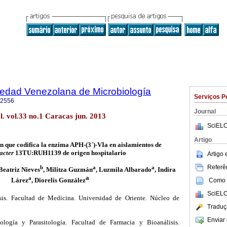
iedad Venezolana de Microbiología
Serviços P
-2556
Journal
l. vol.33 no.1 Caracas jun. 2013
SciELO
Artigo
n que codifica la enzima APH-(3´)-VIa en aislamientos de
acter
13TU:RUH1139 de origen hospitalario
Artigo
Referên
b
a
a
 Beatriz Nieves
, Militza Guzmán
, Luzmila Albarado
, Indira
a
a
Lárez
,
Diorelis González
Como c
SciELO
is. Facultad de Medicina. Universidad de Oriente. Núcleo de
Traduç
Enviar 
logía y Parasitología. Facultad de Farmacia y Bioanálisis.