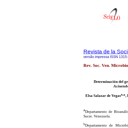
Revista de la Soc
versão impressa
ISSN
1315
Rev. Soc. Ven. Microbio
Determinación del ge
Acinetob
a,
Elsa Salazar de Vegas
*,
a
Departamento de Bioanális
Sucre. Venezuela.
b
Departamento de Microbio