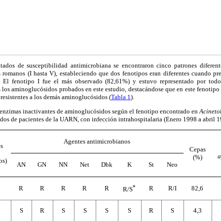
ltados de susceptibilidad antimicrobiana se encontraron cinco patrones diferent
 romanos (I hasta V), estableciendo que dos fenotipos eran diferentes cuando pres
 El fenotipo I fue el más observado (82,61%) y estuvo representado por todo
s los aminoglucósidos probados en este estudio, destacándose que en este fenotipo
 resistentes a los demás aminoglucósidos (
Tabla 1
).
e enzimas inactivantes de aminoglucósidos según el fenotipo encontrado en
Acineto
ados de pacientes de la UARN, con infección intrahospitalaria (Enero 1998 a abril 1
Agentes antimicrobianos
s
Cepas
a
(%)
os)
AN
GN
NN
Net
Dbk
K
St
Neo
*
R
R
R
R
R
R
R/I
82,6
R/S
S
R
S
S
S
S
R
S
4,3