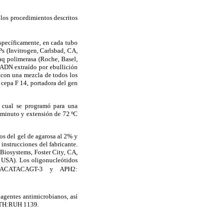
 los procedimientos descritos
Específicamente, en cada tubo
 (Invitrogen, Carlsbad, CA,
aq polimerasa (Roche, Basel,
e ADN extraído por ebullición
o con una mezcla de todos los
i
cepa F 14, portadora del gen
 cual se programó para una
 minuto y extensión de 72 ºC
os del gel de agarosa al 2% y
 instrucciones del fabricante.
Biosystems, Foster City, CA,
 USA). Los oligonucleótidos
CCACATACAGT-3 y APH2:
 agentes antimicrobianos, así
TH:RUH 1139.