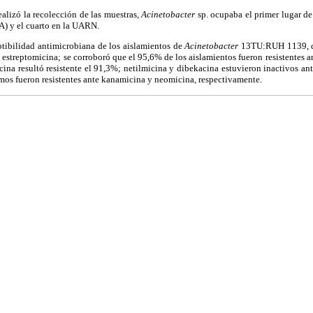
alizó la recolección de las muestras,
Acinetobacter
sp. ocupaba el primer lugar d
A) y el cuarto en la UARN.
tibilidad antimicrobiana de los aislamientos de
Acinetobacter
13TU:RUH 1139, d
a estreptomicina; se corroboró que el 95,6% de los aislamientos fueron resistentes 
cina resultó resistente el 91,3%; netilmicina y dibekacina estuvieron inactivos ant
mos fueron resistentes ante kanamicina y neomicina, respectivamente.