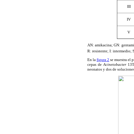
III
IV
V
AN: amikacina; GN: gentamic
R: resistente; I: intermedio; 
En la
figura 2
se muestra el 
cepas de
Acinetobacter
13TU
neonatos y dos de soluciones