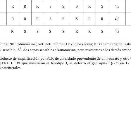
R
R
R
S
S
S
R
S
4,3
R
R
R
S
S
S
R
R
4,3
R
S
S
S
S
R
R
S
4,3
ina; NN: tobramicina; Net: netilmicina; Dbk: dibekacina; K: kanamicina; St: est
*
S: sensible; S
: dos cepas sensibles a kanamicina, pero resistentes a los demás amino
producto de amplificación por PCR de un aislado proveniente de un neonato y otro 
:RUH1139 que mostraron el fenotipo I, se detectó el gen
aph
-(3´)-
VIa
en 17 (
 parenterales.