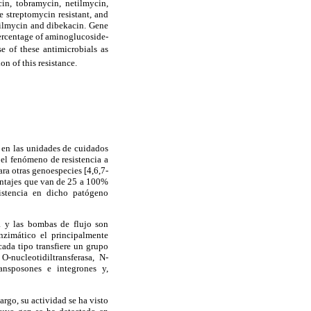
cin, tobramycin, netilmycin,
e streptomycin resistant, and
tilmycin and dibekacin. Gene
percentage of aminoglucoside-
 of these antimicrobials as
n of this resistance.
en las unidades de cuidados
el fenómeno de resistencia a
ara otras genoespecies [4,6,7-
entajes que van de 25 a 100%
istencia en dicho patógeno
a y las bombas de flujo son
nzimático el principalmente
ada tipo transfiere un grupo
-nucleotidiltransferasa, N-
ransposones e integrones y,
argo, su actividad se ha visto