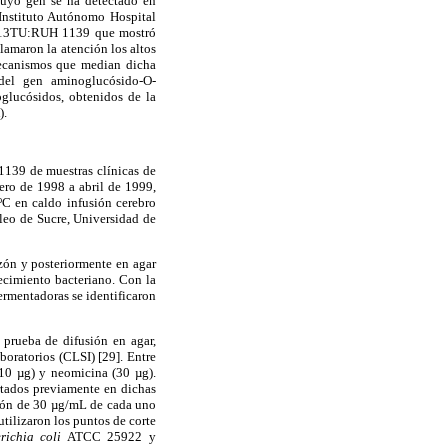
 cuyo gen se ha detectado en
 Instituto Autónomo Hospital
3TU:RUH 1139 que mostró
lamaron la atención los altos
 mecanismos que median dicha
a del gen aminoglucósido-O-
lucósidos, obtenidos de la
).
39 de muestras clínicas de
ero de 1998 a abril de 1999,
ºC en caldo infusión cerebro
leo de Sucre, Universidad de
zón y posteriormente en agar
ecimiento bacteriano. Con la
fermentadoras se identificaron
 prueba de difusión en agar,
aboratorios (CLSI) [29]. Entre
(10 µg) y neomicina (30 µg).
rtados previamente en dichas
ción de 30 µg/mL de cada uno
 utilizaron los puntos de corte
richia coli
ATCC 25922 y