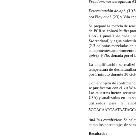
Pseudomonas aeruginosa
AT
Determinación de aph-(3´)-
por Ploy
et al.
[23] y Vila
et 
Se preparó la mezcla de reac
de PCR se colocó buffer p
USA), 1 µmol/L de cada uno 
Switzerland) y agua bidestil
(2-3 colonias mezcladas en a
componentes anteriormente c
aph
-(3´)
-VIa
,
donada por el Dr
La amplificación se reali
temperatura de desnaturaliz
por 1 minuto durante 30 cicl
Con el objeto de confirmar q
se purificaron con el kit 
Las muestras fueron secuenc
USA) y analizados en un se
utilizados para la am
5GGACAATCAATAATAGCAA
Análisis estadístico
: Se cal
como los porcentajes de sens
Resultados