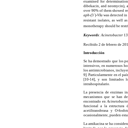
examined for determination 
dibekacin, and neomycin), as
over 90% of them showed res
aph-(
3
`
)
-VIa
was detected in
resistant isolates, as well 
monotherapy should be restric
Keywords
:
Acinetobacter
13
Recibido 2 de febrero de 20
Introducción
Se ha demostrado que los po
intensivos, en numerosos ho
los antimicrobianos, incluy
9]. Particularmente en el país
[10-14], y son limitados 
intrahospitalario.
La presencia de enzimas in
mecanismos que se han desc
encontrado en
Acinetobacte
funcional a la estructura 
acetiltransferasa y O-fosf
ocasionalmente, pueden estar
La amikacina se ha considera