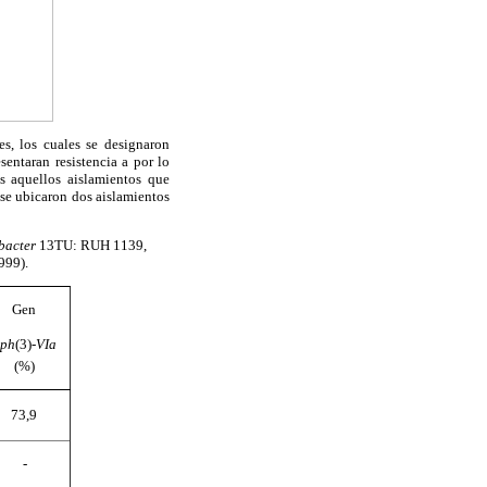
es, los cuales se designaron
entaran resistencia a por lo
s aquellos aislamientos que
 se ubicaron dos aislamientos
bacter
13TU: RUH 1139,
999).
Gen
ph
(3)-
VIa
(%)
73,9
-