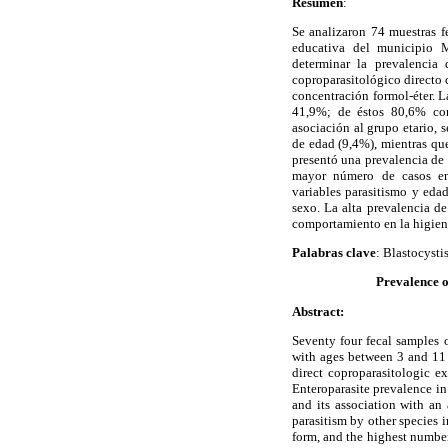
Resumen
:
Se analizaron 74 muestras f
educativa del municipio 
determinar la prevalencia
coproparasitológico directo 
concentración formol-éter. L
41,9%; de éstos 80,6% corr
asociación al grupo etario, 
de edad (9,4%), mientras que
presentó una prevalencia de
mayor número de casos en h
variables parasitismo y edad
sexo. La alta prevalencia de
comportamiento en la higiene
Palabras clave
: Blastocystis
Prevalence o
Abstract:
Seventy four fecal samples o
with ages between 3 and 11 
direct coproparasitologic e
Enteroparasite prevalence in
and its association with an
parasitism by other species
form, and the highest number 