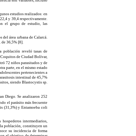
lencia son variables, incluso
gunos estudios realizados: en
 22,4 y 39,4 respectivamente.
on el grupo de estudio, las
s del área urbana de Calarcá.
. de 36,5% [8].
a población reveló tasas de
s Coquitos de Ciudad Bolívar,
tró 72 niños parasitados y de
tra parte, en el mismo estado
 adolescentes pertenecientes a
rasitosis intestinal de 45,7%
itos, siendo Blastocystis sp.
San Diego. Se analizaron 252
ndo el parásito más frecuente
lis (31,3%) y Entamoeba coli
s hospederos intermediarios,
la población, constituyen un
onoce su incidencia de forma
con el objetivo de determinar