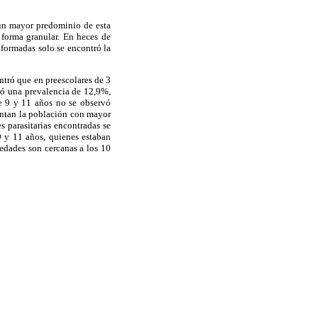
 un mayor predominio de esta
 forma granular. En heces de
 formadas solo se encontró la
ontró que en preescolares de 3
tró una prevalencia de 12,9%,
de 9 y 11 años no se observó
sentan la población con mayor
s parasitarias encontradas se
9 y 11 años, quienes estaban
 edades son cercanas a los 10