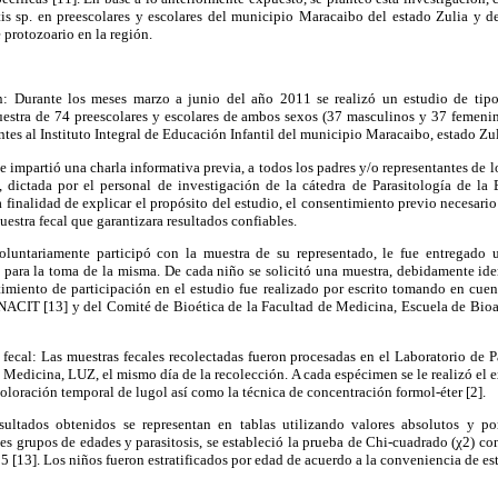
tis sp. en preescolares y escolares del municipio Maracaibo del estado Zulia y d
e protozoario en la región.
n: Durante los meses marzo a junio del año 2011 se realizó un estudio de tipo
estra de 74 preescolares y escolares de ambos sexos (37 masculinos y 37 femen
ntes al Instituto Integral de Educación Infantil del municipio Maracaibo, estado Zul
e impartió una charla informativa previa, a todos los padres y/o representantes de l
l, dictada por el personal de investigación de la cátedra de Parasitología de la 
a finalidad de explicar el propósito del estudio, el consentimiento previo necesario
uestra fecal que garantizara resultados confiables.
oluntariamente participó con la muestra de su representado, le fue entregado u
 para la toma de la misma. De cada niño se solicitó una muestra, debidamente ide
timiento de participación en el estudio fue realizado por escrito tomando en cue
ACIT [13] y del Comité de Bioética de la Facultad de Medicina, Escuela de Bioan
fecal: Las muestras fecales recolectadas fueron procesadas en el Laboratorio de P
e Medicina, LUZ, el mismo día de la recolección. A cada espécimen se le realizó el 
coloración temporal de lugol así como la técnica de concentración formol-éter [2].
esultados obtenidos se representan en tablas utilizando valores absolutos y por
es grupos de edades y parasitosis, se estableció la prueba de Chi-cuadrado (χ2) co
05 [13]. Los niños fueron estratificados por edad de acuerdo a la conveniencia de es