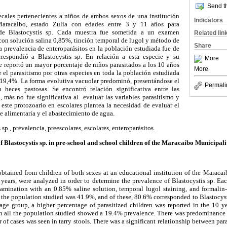
Send th
ecales pertenecientes a niños de ambos sexos de una institución
Indicators
Maracaibo, estado Zulia con edades entre 3 y 11 años para
 de Blastocystis sp. Cada muestra fue sometida a un examen
Related lin
con solución salina 0,85%, tinción temporal de lugol y método de
Share
a prevalencia de enteroparásitos en la población estudiada fue de
espondió a Blastocystis sp. En relación a esta especie y su
More
se reportó un mayor porcentaje de niños parasitados a los 10 años
More
 el parasitismo por otras especies en toda la población estudiada
 19,4%. La forma evolutiva vacuolar predominó, presentándose el
Permali
eces pastosas. Se encontró relación significativa entre las
, más no fue significativa al evaluar las variables parasitismo y
 este protozoario en escolares plantea la necesidad de evaluar el
 alimentaria y el abastecimiento de agua.
 sp., prevalencia, preescolares, escolares, enteroparásitos.
f Blastocystis sp. in pre-school and school children of the Maracaibo Municipali
btained from children of both sexes at an educational institution of the Maracai
years, were analyzed in order to determine the prevalence of Blastocystis sp. Ea
xamination with an 0.85% saline solution, temporal lugol staining, and formalin
 the population studied was 41.9%, and of these, 80.6% corresponded to Blastocyst
 age group, a higher percentage of parasitized children was reported in the 10 y
 in all the population studied showed a 19.4% prevalence. There was predominance 
of cases was seen in tarry stools. There was a significant relationship between par