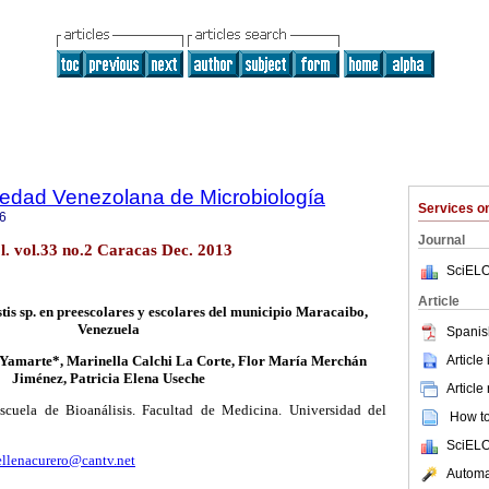
iedad Venezolana de Microbiología
Services 
6
Journal
l. vol.33 no.2 Caracas Dec. 2013
SciELO
Article
tis sp. en preescolares y escolares del municipio Maracaibo,
Venezuela
Spanis
Article
 Yamarte*, Marinella Calchi La Corte, Flor María Merchán
Jiménez, Patricia Elena Useche
Article
Escuela de Bioanálisis. Facultad de Medicina. Universidad del
How to 
SciELO
ellenacurero@cantv.net
Automat