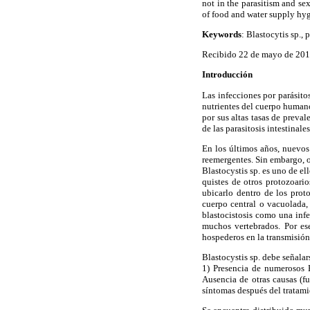
not in the parasitism and se
of food and water supply hy
Keywords
: Blastocytis sp., 
Recibido 22 de mayo de 201
Introducción
Las infecciones por parásito
nutrientes del cuerpo humano
por sus altas tasas de preva
de las parasitosis intestinal
En los últimos años, nuevos
reemergentes. Sin embargo, 
Blastocystis sp. es uno de e
quistes de otros protozoario
ubicarlo dentro de los prot
cuerpo central o vacuolada,
blastocistosis como una inf
muchos vertebrados. Por es
hospederos en la transmisión 
Blastocystis sp. debe señala
1) Presencia de numerosos B
Ausencia de otras causas (fu
síntomas después del tratamie