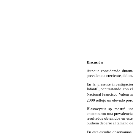
Discusión
Aunque considerado durante
prevalencia creciente, del c
En la presente investigació
Infantil, contrastando con 
Nacional Francisco Valera 
2000 reflejó un elevado porc
Blastocystis sp. mostró un
encontraron una prevalencia
resultados obtenidos en este
pudiera deberse al tamaño de 
En este estudio observamos 