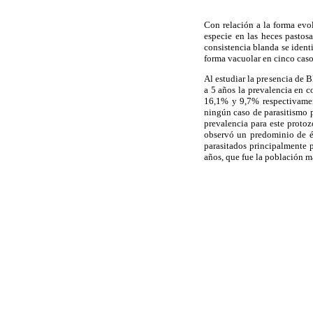
Con relación a la forma evo
especie en las heces pastos
consistencia blanda se ident
forma vacuolar en cinco caso
Al estudiar la presencia de B
a 5 años la prevalencia en c
16,1% y 9,7% respectivament
ningún caso de parasitismo p
prevalencia para este protoz
observó un predominio de és
parasitados principalmente p
años, que fue la población m