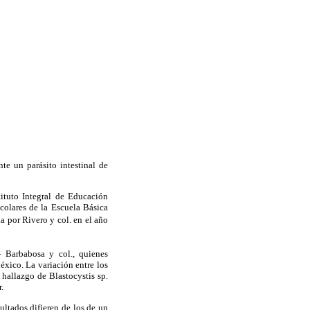
e un parásito intestinal de
tituto Integral de Educación
colares de la Escuela Básica
a por Rivero y col. en el año
- Barbabosa y col., quienes
xico. La variación entre los
 hallazgo de Blastocystis sp.
.
ltados difieren de los de un