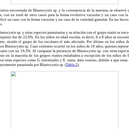
lutiva encontrada de Blastocystis sp. y la consistencia de la muestra, se observó
as, con un total de trece casos para la forma evolutiva vacuolar y un caso con la
ificó un caso con la forma vacuolar y un caso de la variedad granular. En las heces
s.
lastocystis sp. y otras especies parasitarias y su relación con el grupo etario se enc
onjunto fue de 22,6%. En los niños en edad escolar, es decir; 6 a 8 años se encon
e, siendo el grupo de los escolares el más afectado. Por último en los niños 
or Blastocystis sp. Caso contrario ocurrió en los niños de 10 años, quienes repre
oario con un 19,3%. Al comparar la presencia de Blastocystis sp. con otras especie
te en la mayoría de los grupos etarios estudiados a excepción de los niños de 
or otras especies como G. intestinalis y E. nana; dato curioso, debido a que estas
ayormente parasitada por Blastocystis sp. (
Tabla 2
).