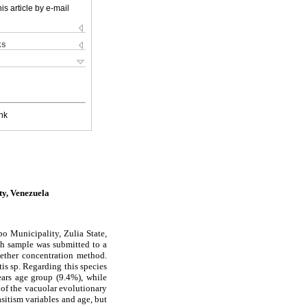
is article by e-mail
ks
nk
ty, Venezuela
bo Municipality, Zulia State,
ch sample was submitted to a
-ether concentration method.
is sp. Regarding this species
ears age group (9.4%), while
of the vacuolar evolutionary
asitism variables and age, but