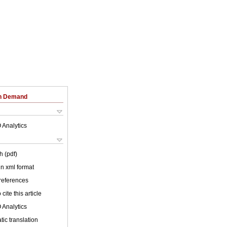
on Demand
 Analytics
h (pdf)
 in xml format
 references
cite this article
 Analytics
ic translation