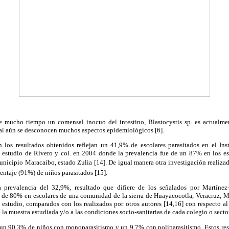
 mucho tiempo un comensal inocuo del intestino, Blastocystis sp. es actualment
ual aún se desconocen muchos aspectos epidemiológicos [6].
n los resultados obtenidos reflejan un 41,9% de escolares parasitados en el Ins
el estudio de Rivero y col. en 2004 donde la prevalencia fue de un 87% en los es
municipio Maracaibo, estado Zulia [14]. De igual manera otra investigación realizad
entaje (91%) de niños parasitados [15].
a prevalencia del 32,9%, resultado que difiere de los señalados por Martínez
 de 80% en escolares de una comunidad de la sierra de Huayacocotla, Veracruz, Mé
 estudio, comparados con los realizados por otros autores [14,16] con respecto al
la muestra estudiada y/o a las condiciones socio-sanitarias de cada colegio o sector
un 90,3% de niños con monoparasitismo y un 9,7% con poliparasitismo. Estos resu