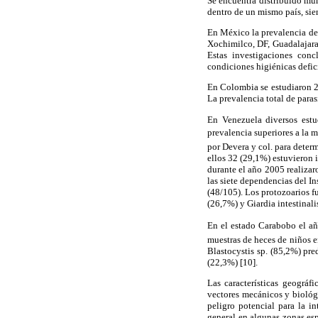
Se encuentra distribuido mun
dentro de un mismo país, sie
En México la prevalencia de 
Xochimilco, DF, Guadalajara,
Estas investigaciones conc
condiciones higiénicas defici
En Colombia se estudiaron 22
La prevalencia total de para
En Venezuela diversos estu
prevalencia superiores a la m
por Devera y col. para deter
ellos 32 (29,1%) estuvieron 
durante el año 2005 realizaro
las siete dependencias del I
(48/105). Los protozoarios f
(26,7%) y Giardia intestinali
En el estado Carabobo el añ
muestras de heces de niños e
Blastocystis sp. (85,2%) pr
(22,3%) [10].
Las características geográf
vectores mecánicos y biológ
peligro potencial para la i
general en algunas zonas esp