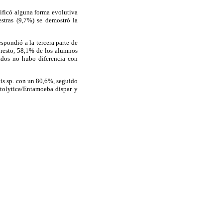
tificó alguna forma evolutiva
estras (9,7%) se demostró la
spondió a la tercera parte de
l resto, 58,1% de los alumnos
tados no hubo diferencia con
is sp. con un 80,6%, seguido
tolytica/Entamoeba dispar y