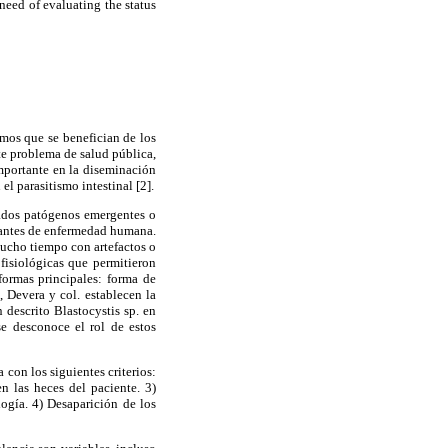
need of evaluating the status
smos que se benefician de los
te problema de salud pública,
importante en la diseminación
el parasitismo intestinal [2].
mados patógenos emergentes o
santes de enfermedad humana.
mucho tiempo con artefactos o
 fisiológicas que permitieron
formas principales: forma de
 Devera y col. establecen la
descrito Blastocystis sp. en
e desconoce el rol de estos
con los siguientes criterios:
n las heces del paciente. 3)
logía. 4) Desaparición de los