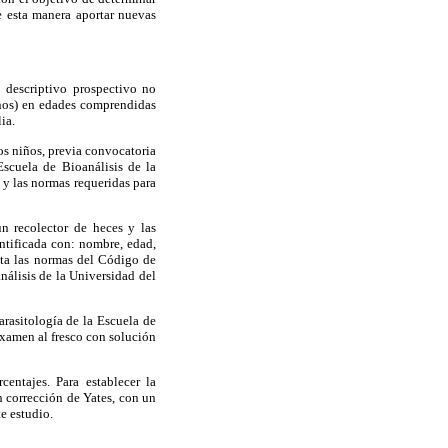
e esta manera aportar nuevas
 descriptivo prospectivo no
inos) en edades comprendidas
ia.
os niños, previa convocatoria
Escuela de Bioanálisis de la
 y las normas requeridas para
n recolector de heces y las
ntificada con: nombre, edad,
nta las normas del Código de
álisis de la Universidad del
arasitología de la Escuela de
examen al fresco con solución
centajes. Para establecer la
n corrección de Yates, con un
te estudio.