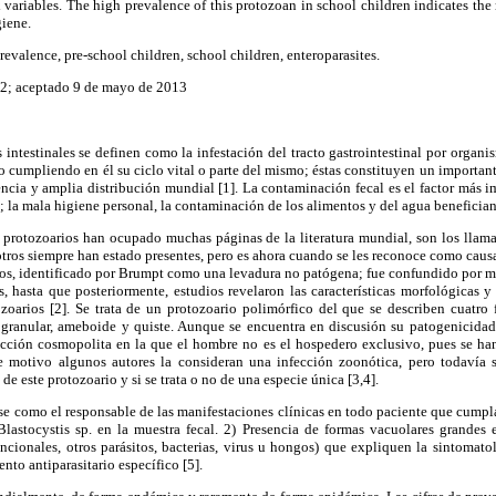
x variables. The high prevalence of this protozoan in school children indicates the 
giene.
prevalence, pre-school children, school children, enteroparasites.
2; aceptado 9 de mayo de 2013
s intestinales se definen como la infestación del tracto gastrointestinal por organi
 cumpliendo en él su ciclo vital o parte del mismo; éstas constituyen un importan
lencia y amplia distribución mundial [1]. La contaminación fecal es el factor más 
es; la mala higiene personal, la contaminación de los alimentos y del agua benefician 
 protozoarios han ocupado muchas páginas de la literatura mundial, son los lla
otros siempre han estado presentes, pero es ahora cuando se les reconoce como cau
llos, identificado por Brumpt como una levadura no patógena; fue confundido por 
s, hasta que posteriormente, estudios revelaron las características morfológicas y
ozoarios [2]. Se trata de un protozoario polimórfico del que se describen cuatro 
 granular, ameboide y quiste. Aunque se encuentra en discusión su patogenicidad,
ección cosmopolita en la que el hombre no es el hospedero exclusivo, pues se han 
e motivo algunos autores la consideran una infección zoonótica, pero todavía s
de este protozoario y si se trata o no de una especie única [3,4].
rse como el responsable de las manifestaciones clínicas en todo paciente que cumpla 
lastocystis sp. en la muestra fecal. 2) Presencia de formas vacuolares grandes e
ncionales, otros parásitos, bacterias, virus u hongos) que expliquen la sintomato
nto antiparasitario específico [5].