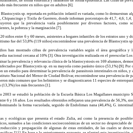
dialmente, de forma endémica y raramente de forma epidémica. Las cifras de preva
ndo más frecuente en niños que en adultos [6].
Blastocystis sp. reportada en población infantil es variada, como lo demuestran al
 Chipancingo y Tixtla de Guerrero, donde informan porcentajes de 41,7; 4,6; 1,4;
luyeron que la prevalencia varía posiblemente por diversos factores, como s
entes, la pobreza y la marginación [7].
0 niños entre 6 y 60 meses, asistentes a hogares infantiles de los estratos uno y do
sitismo fue del 53,8% (119 niños) encontrándose una prevalencia de Blastocystis sp
dios han mostrado cifras de prevalencia variables según el área geográfica y l
edia nacional cercana al 10% [3]. Otra investigación realizada en el preescolar Lo
minar la prevalencia y relevancia clínica de la blastocystosis en 169 alumnos, demos
infectados por Blastocystis sp. en su mayoría como parásito único (53,1%) [9]. Por o
n un estudio para determinar la prevalencia de parasitosis intestinales en niños, y
nstituto Nacional del Menor de Ciudad Bolívar, encontrándose una prevalencia de pa
ueron más comunes que los helmintos y se diagnosticaron 11 especies de enteroparás
s (13,3%) los más frecuentes [1].
o 2003 se estudió la población de la Escuela Básica Los Magallanes municipio 
ntre 6 y 16 años. Los resultados obtenidos reflejaron una prevalencia de 56,3%, sie
edominando la forma vacuolada, seguido de Endolimax nana (46,4%), G. intestina
icas y ecológicas que presenta el estado Zulia, así como la presencia de posible
icos, sumados a las condiciones socioeconómicas de un sector no despreciable de 
ntroducción y propagación de algunas de estas entidades, de las cuales se desc
ecificas [11]. En base a lo anteriormente expuesto, se planteó esta investigación, 