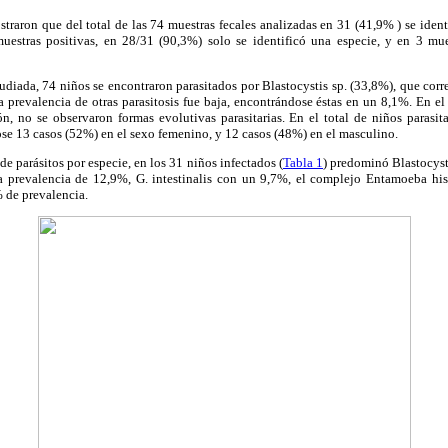
traron que del total de las 74 muestras fecales analizadas en 31 (41,9% ) se iden
muestras positivas, en 28/31 (90,3%) solo se identificó una especie, y en 3 mu
tudiada, 74 niños se encontraron parasitados por Blastocystis sp. (33,8%), que corre
a prevalencia de otras parasitosis fue baja, encontrándose éstas en un 8,1%. En e
ión, no se observaron formas evolutivas parasitarias. En el total de niños parasi
ose 13 casos (52%) en el sexo femenino, y 12 casos (48%) en el masculino.
de parásitos por especie, en los 31 niños infectados (
Tabla 1
) predominó Blastocyst
a prevalencia de 12,9%, G. intestinalis con un 9,7%, el complejo Entamoeba his
 de prevalencia.