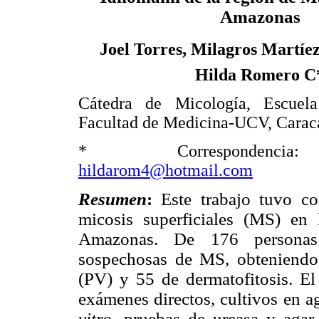
Amazonas
Joel Torres, Milagros Martíez
Hilda Romero C
Cátedra de Micología, Escuela
Facultad de Medicina-UCV, Caraca
* Correspondencia
hildarom4@hotmail.com
Resumen
:
Este trabajo tuvo c
micosis superficiales (MS) e
Amazonas. De 176 personas 
sospechosas de MS, obteniendo 6
(PV) y 55 de dermatofitosis. El 
exámenes directos, cultivos en a
vitro,
pruebas de ureasa y agar