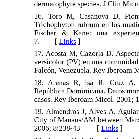
dermatophyte species. J Clin Mi
16. Toro M, Casanova D, Pionte
Trichophyton rubrum en los medio
Fischer & Kane: una experien
7. [
Links
]
17. Acosta M, Cazorla D. Aspectos
versicolor (PV) en una comunidad 
Falcón, Venezuela. Rev Iberoam
18. Arenas R, Isa R, Cruz A. P
República Dominicana. Datos morf
casos. Rev Iberoam Micol. 2001
19. Almendros J, Alves A, Aguiar
City of Manaus/AM between Marc
2006; 8:238-43. [
Links
]