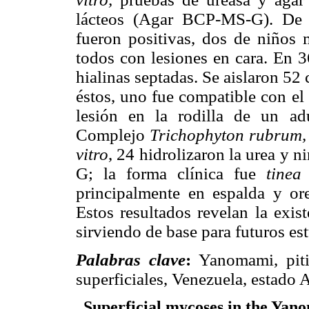
lácteos (Agar BCP-MS-G). De 
fueron positivas, dos de niños
todos con lesiones en cara. En 3
hialinas septadas. Se aislaron 52
éstos, uno fue compatible con e
lesión en la rodilla de un adu
Complejo
Trichophyton rubrum
vitro
, 24 hidrolizaron la urea y
G; la forma clínica fue
tinea
principalmente en espalda y ore
Estos resultados revelan la exi
sirviendo de base para futuros es
Palabras clave
:
Yanomami, pitir
superficiales, Venezuela, estado
Superficial mycoses in the Yan