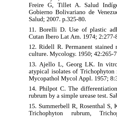
Freire G, Tillet A. Salud Indí
Gobierno Bolivariano de Venezue
Salud; 2007. p.325-80.
11. Borelli D. Use of plastic a
Cutan Ibero Lat Am. 1974; 2:2
12. Ridell R. Permanent stained 
culture. Mycology. 1950; 42:2
13. Ajello L, Georg LK. In vitro
atypical isolates of Trichophyto
Mycopathol Mycol Appl. 1957;
14. Philpot C. The differentiati
rubrum by a simple urease test.
15. Summerbell R, Rosenthal S, K
Trichophyton rubrum, Tricho