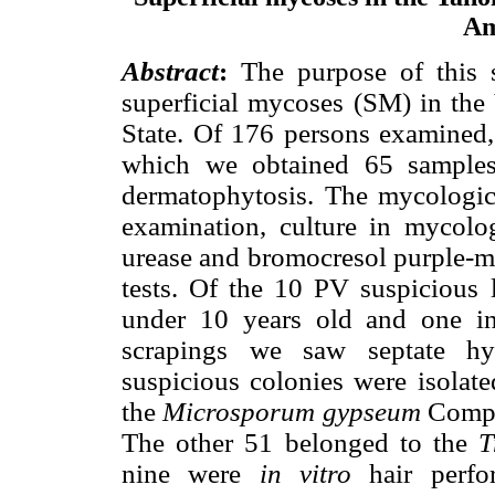
Am
Abstract
:
The purpose of this 
superficial mycoses (SM) in th
State. Of 176 persons examined
which we obtained 65 samples:
dermatophytosis. The mycologica
examination, culture in mycolo
urease and bromocresol purple-m
tests. Of the 10 PV suspicious l
under 10 years old and one in 
scrapings we saw septate hya
suspicious colonies were isolat
the
Microsporum gypseum
Compl
The other 51 belonged to the
T
nine were
in vitro
hair perf