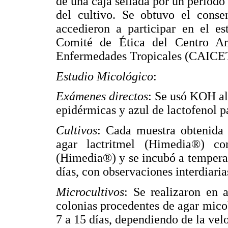
de una caja sellada por un período 
del cultivo. Se obtuvo el conse
accedieron a participar en el es
Comité de Ética del Centro Am
Enfermedades Tropicales (CAICE
Estudio Micológico
:
Exámenes directos
: Se usó KOH al
epidérmicas y azul de lactofenol p
Cultivos
: Cada muestra obtenida 
agar lactritmel (Himedia®) co
(Himedia®) y se incubó a tempera
días, con observaciones interdiaria
Microcultivos
: Se realizaron en 
colonias procedentes de agar mic
7 a 15 días, dependiendo de la vel