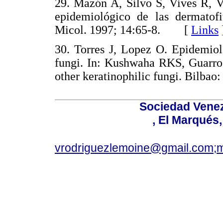
29. Mazón A, Silvo S, Vives R, V
epidemiológico de las dermatof
Micol. 1997; 14:65-8. [
Links
30. Torres J, Lopez O. Epidemiolo
fungi. In: Kushwaha RKS, Guarro 
other keratinophilic fungi. Bilbao
Sociedad Venez
, El Marqués
vrodriguezlemoine@gmail.com;