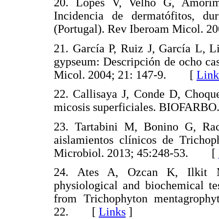
20. Lopes V, Velho G, Amori
Incidencia de dermatófitos, du
(Portugal). Rev Iberoam Micol.
21. García P, Ruiz J, García L, 
gypseum: Descripción de ocho caso
Micol. 2004; 21: 147-9. [
Link
22. Callisaya J, Conde D, Choqu
micosis superficiales. BIOFARB
23. Tartabini M, Bonino G, Ra
aislamientos clínicos de Tricho
Microbiol. 2013; 45:248-53. [
24. Ates A, Ozcan K, Ilkit M
physiological and biochemical te
from Trichophyton mentagrophy
22. [
Links
]