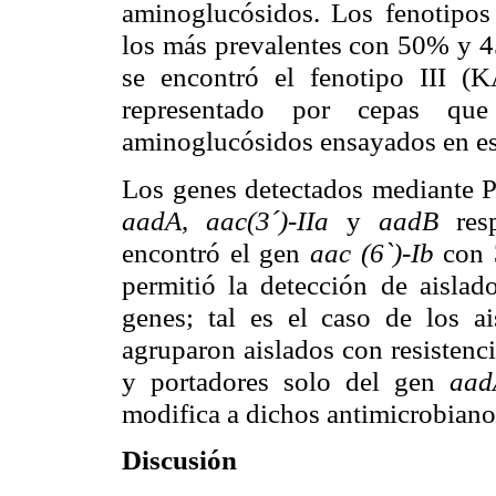
aminoglucósidos. Los fenotip
los más prevalentes con 50% y 4
se encontró el fenotipo III 
representado por cepas que
aminoglucósidos ensayados en es
Los genes detectados mediante 
aadA
,
aac(3´)-IIa
y
aadB
resp
encontró el gen
aac (6`)-Ib
con 
permitió la detección de aislad
genes; tal es el caso de los a
agruparon aislados con resistenc
y portadores solo del gen
aad
modifica a dichos antimicrobiano
Discusión