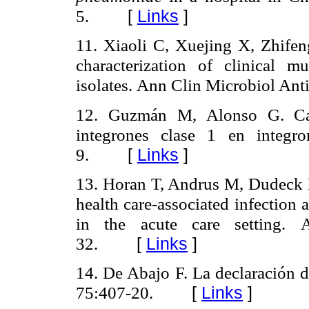
5.
[
Links
]
11. Xiaoli C, Xuejing X, Zhife
characterization of clinical mu
isolates.
Ann Clin Microbiol Ant
12. Guzmán M, Alonso G. Cara
integrones clase 1 en integr
9.
[
Links
]
13. Horan T, Andrus M, Dudeck 
health care-associated infection a
in the acute care setting.
32.
[
Links
]
14. De Abajo F. La declaración 
75:407-20.
[
Links
]