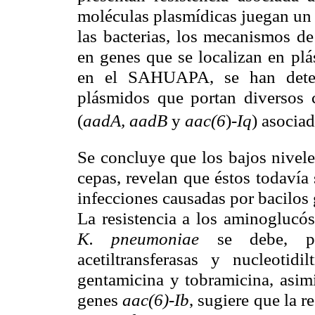
moléculas plasmídicas juegan un 
las bacterias, los mecanismos de
en genes que se localizan en plá
en el SAHUAPA, se han dete
plásmidos que portan diversos c
(
aadA,
aadB
y
aac(6
)-
Iq
) asocia
Se concluye que los bajos nivele
cepas, revelan que éstos todavía
infecciones causadas por bacilos 
La resistencia a los aminoglucós
K. pneumoniae
se debe, p
acetiltransferasas y nucleotidi
gentamicina y tobramicina, asimi
genes
aac(6)-Ib
, sugiere que la 