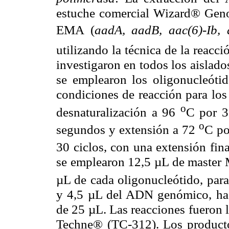
estuche comercial Wizard® Geno
EMA (
aadA, aadB, aac(6)
-
Ib, 
utilizando la técnica de la reacc
investigaron en todos los aislad
se emplearon los oligonucleóti
condiciones de reacción para los
o
desnaturalización a 96
C por 3
o
segundos y extensión a 72
C po
30 ciclos, con una extensión fin
se emplearon 12,5 µL de master 
µL de cada oligonucleótido, para
y 4,5 µL del ADN genómico, has
de 25 µL. Las reacciones fueron 
Techne® (TC-312). Los productos