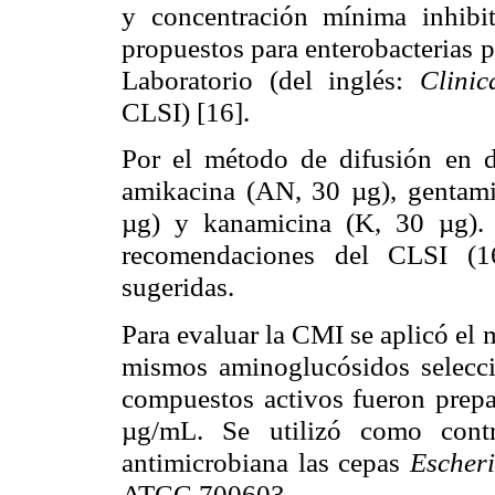
y concentración mínima inhibit
propuestos para enterobacterias p
Laboratorio (del inglés:
Clinic
CLSI) [16].
Por el método de difusión en d
amikacina (AN, 30 µg), gentami
µg) y kanamicina (K, 30 µg). 
recomendaciones del CLSI (16
sugeridas.
Para evaluar la CMI se aplicó el
mismos aminoglucósidos selecci
compuestos activos fueron prepa
µg/mL. Se utilizó como contr
antimicrobiana las cepas
Escheri
ATCC 700603.