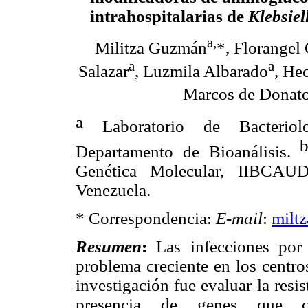
intrahospitalarias de
Klebsie
a,
Militza Guzmán
*, Florange
a
a
Salazar
, Luzmila Albarado
, He
Marcos de Donat
a
Laboratorio de Bacteriol
Departamento de Bioanálisis.
Genética Molecular, IIBCAUD
Venezuela.
* Correspondencia:
E-mail
:
milt
Resumen
:
Las infecciones po
problema creciente en los centros
investigación fue evaluar la resi
presencia de genes que co