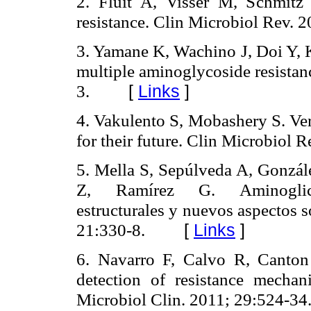
2. Fluit A, Visser M, Schmitz 
resistance. Clin Microbiol Rev. 
3. Yamane K, Wachino J, Doi Y, 
multiple aminoglycoside resistan
3.
[
Links
]
4. Vakulento S, Mobashery S. Ver
for their future.
Clin Microbiol R
5. Mella S, Sepúlveda A, Gonzá
Z, Ramírez G. Aminoglicósid
estructurales y nuevos aspectos s
21:330-8.
[
Links
]
6. Navarro F, Calvo R, Canton
detection of resistance mecha
Microbiol Clin. 2011; 29:524-34