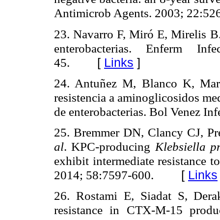
Antimicrob Agents.
2003;
22:526
23. Navarro F, Miró E, Mirelis B
enterobacterias. Enferm In
45.
[
Links
]
24. Antuñez M, Blanco K, Marc
resistencia a aminoglicosidos m
de enterobacterias.
Bol Venez Inf
25. Bremmer DN, Clancy CJ, Pr
al
. KPC-producing
Klebsiella 
exhibit intermediate resistance 
2014; 58:7597-600.
[
Links
26. Rostami E, Siadat S, Dera
resistance in CTX-M-15 prod