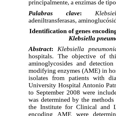
principalmente, a enzimas de tipo 
Palabras clave
:
Klebsi
adeniltransferasas, aminoglucósid
Identification of genes encodi
Klebsiella pneum
Abstract
:
Klebsiella pneumoni
hospitals. The objective of th
aminoglycosides and detection
modifying enzymes (AME) in hosp
isolates from patients with di
University Hospital Antonio Patr
to September 2008 were included
was determined by the methods o
the Institute for Clinical and
encoding AME were determine