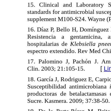
15. Clinical and Laboratory S
standards for antimicrobial suscep
supplement M100-S24.
Wayne (P
16. Díaz P, Bello H, Domínguez 
Resistencia a gentamicina, 
hospitalarias de
Klebsiella pne
espectro extendido. Rev Med Chi
17. Palomino J, Pachón J. Ami
Clin. 2003; 21:105-15.
[
Li
18. García J, Rodriguez E, Carpio
Susceptibilidad antimicrobiana
productoras de betalactamasas
Sucre. Kasmera. 2009; 37:38-50.
19. De la Parte-Pérez M, Br