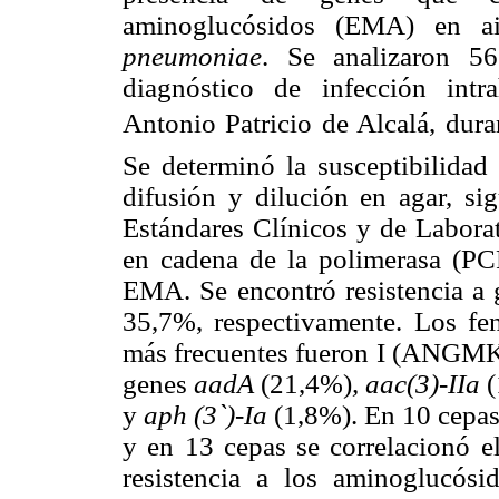
aminoglucósidos (EMA) en ais
pneumoniae
. Se analizaron 56
diagnóstico de infección intra
Antonio Patricio de Alcalá, du
Se determinó la susceptibilidad
difusión y dilución en agar, sig
Estándares Clínicos y de Laborat
en cadena de la polimerasa (PCR
EMA. Se encontró resistencia a 
35,7%, respectivamente. Los fen
más frecuentes fueron I (ANGMKT
genes
aadA
(21,4%)
, aac(3)-IIa
y
aph (3`)-Ia
(1,8%). En 10 cepas
y en 13 cepas se correlacionó e
resistencia a los aminoglucósi