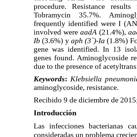
procedure. Resistance result
Tobramycin 35.7%. Aminogly
frequently identified were I 
involved were
aadA
(21.4%)
, aa
Ib
(3.6%) y
aph (3`)-Ia
(1.8%) For
gene was identified. In 13 iso
genes found. Aminoglycoside resi
due to the presence of acetyltran
Keywords
:
Klebsiella pneumoni
aminoglycoside, resistance.
Recibido 9 de diciembre de 2015
Introducción
Las infecciones bacterianas c
consideradas un problema crecient