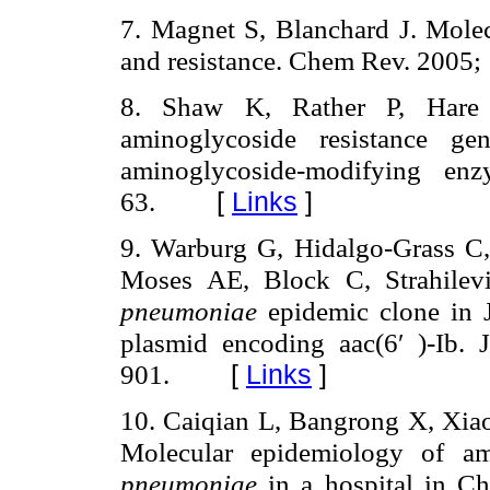
7. Magnet S, Blanchard J. Molec
and resistance. Chem Rev. 2005;
8. Shaw K, Rather P, Hare 
aminoglycoside resistance ge
aminoglycoside-modifying en
63.
[
Links
]
9. Warburg G, Hidalgo-Grass C
Moses AE, Block C, Strahilevi
pneumoniae
epidemic clone in J
plasmid encoding aac(6′ )-Ib.
901.
[
Links
]
10. Caiqian L, Bangrong X, Xia
Molecular epidemiology of am
pneumoniae
in a hospital in Ch