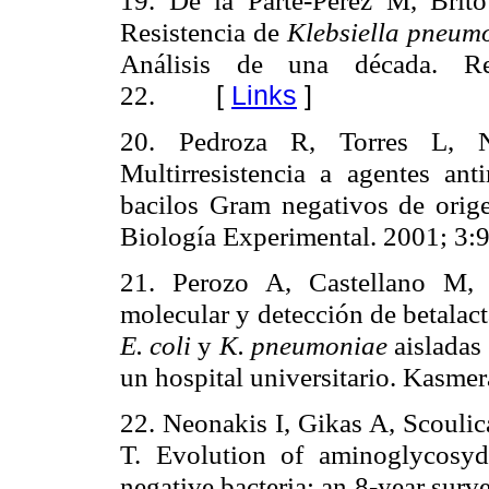
Resistencia de
Klebsiella pneum
Análisis de una década. R
22.
[
Links
]
20. Pedroza R, Torres L, 
Multirresistencia a agentes an
bacilos Gram negativos de orige
Biología Experimental. 2001; 3:
21. Perozo A, Castellano M, 
molecular y detección de betalac
E. coli
y
K. pneumoniae
aisladas 
un hospital universitario.
Kasmer
22. Neonakis I, Gikas A, Scoulic
T. Evolution of aminoglycosyd
negative bacteria: an 8-year surv