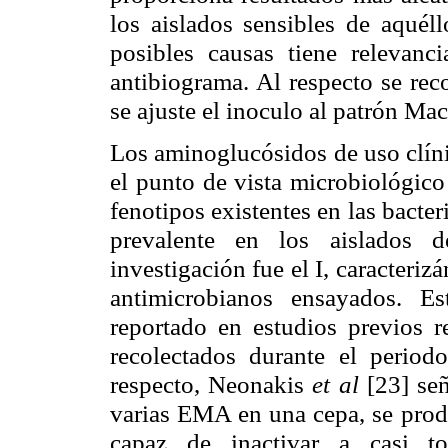
los aislados sensibles de aquéll
posibles causas tiene relevanci
antibiograma. Al respecto se rec
se ajuste el inoculo al patrón Ma
Los aminoglucósidos de uso clíni
el punto de vista microbiológico
fenotipos existentes en las bacter
prevalente en los aislados
investigación fue el I, caracteriz
antimicrobianos ensayados. E
reportado en estudios previos 
recolectados durante el peri
respecto, Neonakis
et al
[23] se
varias EMA en una cepa, se prod
capaz de inactivar a casi to