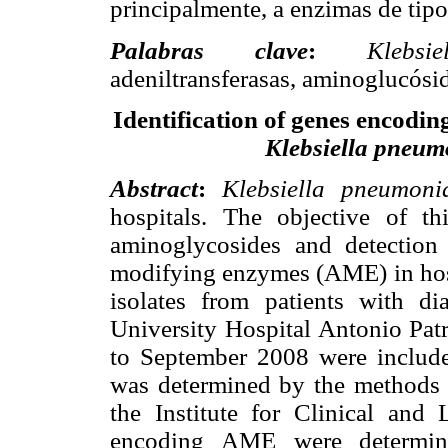
principalmente, a enzimas de tipo 
Palabras clave
:
Klebsi
adeniltransferasas, aminoglucósid
Identification of genes encodi
Klebsiella pneum
Abstract
:
Klebsiella pneumoni
hospitals. The objective of th
aminoglycosides and detection
modifying enzymes (AME) in hosp
isolates from patients with di
University Hospital Antonio Patr
to September 2008 were included
was determined by the methods o
the Institute for Clinical and
encoding AME were determine