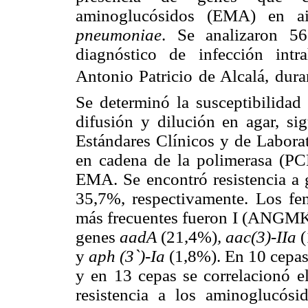
aminoglucósidos (EMA) en ais
pneumoniae
. Se analizaron 56
diagnóstico de infección intra
Antonio Patricio de Alcalá, du
Se determinó la susceptibilidad
difusión y dilución en agar, sig
Estándares Clínicos y de Laborat
en cadena de la polimerasa (PCR
EMA. Se encontró resistencia a 
35,7%, respectivamente. Los fen
más frecuentes fueron I (ANGMKT
genes
aadA
(21,4%)
, aac(3)-IIa
y
aph (3`)-Ia
(1,8%). En 10 cepas
y en 13 cepas se correlacionó e
resistencia a los aminoglucósi