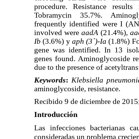
procedure. Resistance result
Tobramycin 35.7%. Aminogly
frequently identified were I 
involved were
aadA
(21.4%)
, aa
Ib
(3.6%) y
aph (3`)-Ia
(1.8%) For
gene was identified. In 13 iso
genes found. Aminoglycoside resi
due to the presence of acetyltran
Keywords
:
Klebsiella pneumoni
aminoglycoside, resistance.
Recibido 9 de diciembre de 2015
Introducción
Las infecciones bacterianas c
consideradas un problema crecient