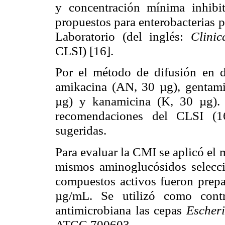
y concentración mínima inhibit
propuestos para enterobacterias p
Laboratorio (del inglés:
Clinic
CLSI) [16].
Por el método de difusión en d
amikacina (AN, 30 µg), gentami
µg) y kanamicina (K, 30 µg). 
recomendaciones del CLSI (16
sugeridas.
Para evaluar la CMI se aplicó el
mismos aminoglucósidos selecci
compuestos activos fueron prepa
µg/mL. Se utilizó como contr
antimicrobiana las cepas
Escheri
ATCC 700603.