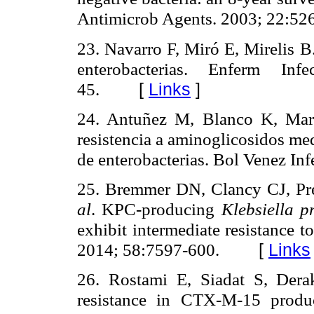
Antimicrob Agents.
2003;
22:526
23. Navarro F, Miró E, Mirelis B
enterobacterias. Enferm In
45.
[
Links
]
24. Antuñez M, Blanco K, Marc
resistencia a aminoglicosidos m
de enterobacterias.
Bol Venez Inf
25. Bremmer DN, Clancy CJ, Pr
al
. KPC-producing
Klebsiella 
exhibit intermediate resistance 
2014; 58:7597-600.
[
Links
26. Rostami E, Siadat S, Dera
resistance in CTX-M-15 prod