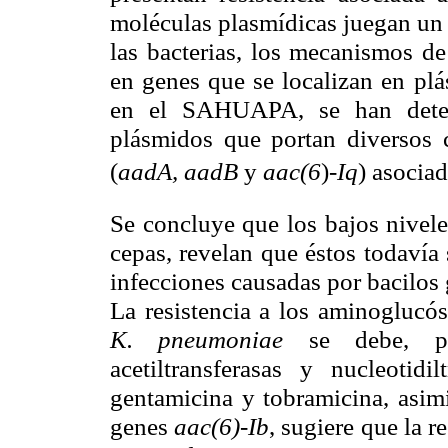
moléculas plasmídicas juegan un 
las bacterias, los mecanismos de
en genes que se localizan en plá
en el SAHUAPA, se han dete
plásmidos que portan diversos c
(
aadA,
aadB
y
aac(6
)-
Iq
) asocia
Se concluye que los bajos nivele
cepas, revelan que éstos todavía
infecciones causadas por bacilos 
La resistencia a los aminoglucós
K. pneumoniae
se debe, p
acetiltransferasas y nucleotidi
gentamicina y tobramicina, asimi
genes
aac(6)-Ib
, sugiere que la 