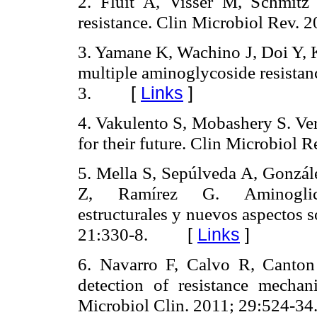
2. Fluit A, Visser M, Schmitz 
resistance. Clin Microbiol Rev. 
3. Yamane K, Wachino J, Doi Y, 
multiple aminoglycoside resistan
3.
[
Links
]
4. Vakulento S, Mobashery S. Ver
for their future.
Clin Microbiol R
5. Mella S, Sepúlveda A, Gonzá
Z, Ramírez G. Aminoglicósid
estructurales y nuevos aspectos s
21:330-8.
[
Links
]
6. Navarro F, Calvo R, Canton
detection of resistance mecha
Microbiol Clin. 2011; 29:524-34