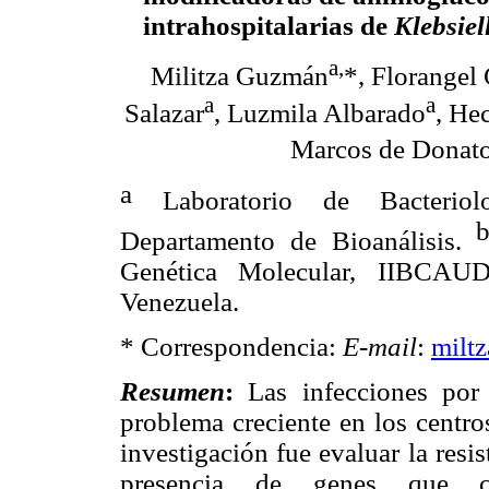
intrahospitalarias de
Klebsie
a,
Militza Guzmán
*, Florange
a
a
Salazar
, Luzmila Albarado
, He
Marcos de Donat
a
Laboratorio de Bacteriol
Departamento de Bioanálisis.
Genética Molecular, IIBCAUD
Venezuela.
* Correspondencia:
E-mail
:
milt
Resumen
:
Las infecciones po
problema creciente en los centros
investigación fue evaluar la resi
presencia de genes que co