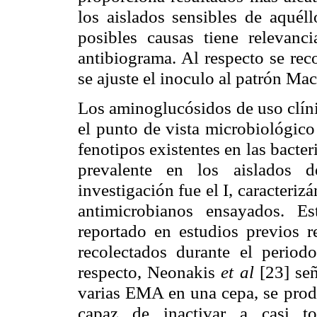
los aislados sensibles de aquéll
posibles causas tiene relevanci
antibiograma. Al respecto se rec
se ajuste el inoculo al patrón Ma
Los aminoglucósidos de uso clíni
el punto de vista microbiológico
fenotipos existentes en las bacter
prevalente en los aislados
investigación fue el I, caracteriz
antimicrobianos ensayados. E
reportado en estudios previos 
recolectados durante el peri
respecto, Neonakis
et al
[23] se
varias EMA en una cepa, se prod
capaz de inactivar a casi to