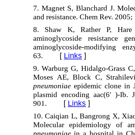
7. Magnet S, Blanchard J. Molec
and resistance. Chem Rev. 2005;
8. Shaw K, Rather P, Hare 
aminoglycoside resistance ge
aminoglycoside-modifying en
63.
[
Links
]
9. Warburg G, Hidalgo-Grass C
Moses AE, Block C, Strahilevi
pneumoniae
epidemic clone in J
plasmid encoding aac(6′ )-Ib.
901.
[
Links
]
10. Caiqian L, Bangrong X, Xia
Molecular epidemiology of am
pneumoniae
in a hospital in Ch