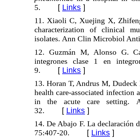
5.
[
Links
]
11. Xiaoli C, Xuejing X, Zhife
characterization of clinical mu
isolates.
Ann Clin Microbiol Ant
12. Guzmán M, Alonso G. Cara
integrones clase 1 en integr
9.
[
Links
]
13. Horan T, Andrus M, Dudeck 
health care-associated infection a
in the acute care setting.
32.
[
Links
]
14. De Abajo F. La declaración 
75:407-20.
[
Links
]