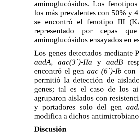
aminoglucósidos. Los fenotip
los más prevalentes con 50% y 4
se encontró el fenotipo III 
representado por cepas que
aminoglucósidos ensayados en es
Los genes detectados mediante 
aadA
,
aac(3´)-IIa
y
aadB
resp
encontró el gen
aac (6`)-Ib
con 
permitió la detección de aislad
genes; tal es el caso de los a
agruparon aislados con resistenc
y portadores solo del gen
aad
modifica a dichos antimicrobiano
Discusión