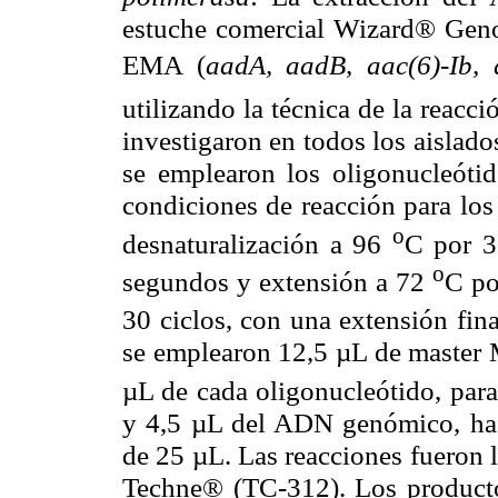
estuche comercial Wizard® Geno
EMA (
aadA, aadB, aac(6)
-
Ib, 
utilizando la técnica de la reacc
investigaron en todos los aislad
se emplearon los oligonucleóti
condiciones de reacción para los
o
desnaturalización a 96
C por 3
o
segundos y extensión a 72
C po
30 ciclos, con una extensión fin
se emplearon 12,5 µL de master 
µL de cada oligonucleótido, para
y 4,5 µL del ADN genómico, has
de 25 µL. Las reacciones fueron 
Techne® (TC-312). Los productos