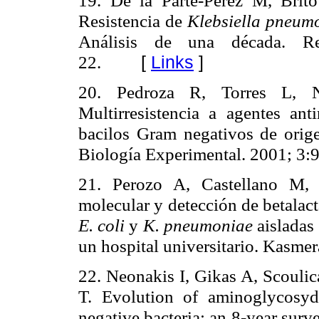
Resistencia de
Klebsiella pneum
Análisis de una década. R
22.
[
Links
]
20. Pedroza R, Torres L, 
Multirresistencia a agentes an
bacilos Gram negativos de orige
Biología Experimental. 2001; 3:
21. Perozo A, Castellano M, 
molecular y detección de betalac
E. coli
y
K. pneumoniae
aisladas 
un hospital universitario.
Kasmer
22. Neonakis I, Gikas A, Scoulic
T. Evolution of aminoglycosyd
negative bacteria: an 8-year surv