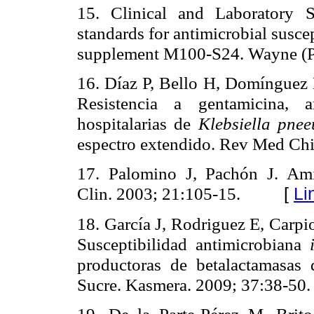
15. Clinical and Laboratory S
standards for antimicrobial suscep
supplement M100-S24.
Wayne (P
16. Díaz P, Bello H, Domínguez 
Resistencia a gentamicina, 
hospitalarias de
Klebsiella pne
espectro extendido. Rev Med Chi
17. Palomino J, Pachón J. Ami
Clin. 2003; 21:105-15.
[
Li
18. García J, Rodriguez E, Carpio
Susceptibilidad antimicrobiana
productoras de betalactamasas
Sucre. Kasmera. 2009; 37:38-50.
19. De la Parte-Pérez M, Br