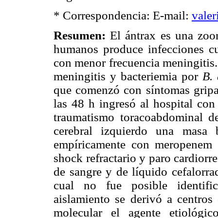
* Correspondencia: E-mail:
vale
Resumen
:
El ántrax es una zo
humanos produce infecciones cutá
con menor frecuencia meningitis.
meningitis y bacteriemia por
B. 
que comenzó con síntomas gripal
las 48 h ingresó al hospital con
traumatismo toracoabdominal d
cerebral izquierdo una masa b
empíricamente con meropenem y
shock refractario y paro cardiorre
de sangre y de líquido cefalorra
cual no fue posible identifi
aislamiento se derivó a centros
molecular el agente etiológi