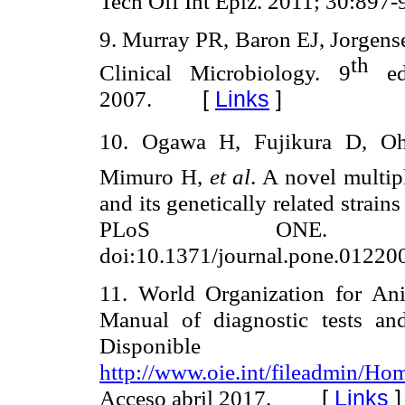
Tech Off Int Epiz. 2011; 30:897-
9. Murray PR, Baron EJ, Jorgen
th
Clinical Microbiology. 9
e
2007.
[
Links
]
10. Ogawa H, Fujikura D, O
Mimuro H,
et al
. A novel multi
and its genetically related strain
PLoS ONE. 201
doi:10.1371/journal.pone.01220
11. World Organization for Ani
Manual of diagnostic tests and
Dispon
http://www.oie.int/fileadmin/
Acceso abril 2017.
[
Links
]