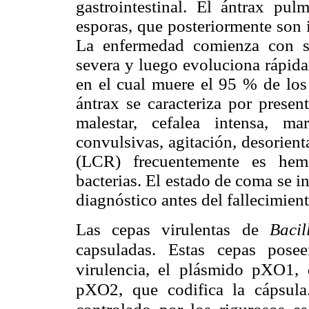
gastrointestinal. El ántrax pu
esporas, que posteriormente son 
La enfermedad comienza con s
severa y luego evoluciona rápida
en el cual muere el 95 % de los 
ántrax se caracteriza por presen
malestar, cefalea intensa, mar
convulsivas, agitación, desorient
(LCR) frecuentemente es hemo
bacterias. El estado de coma se i
diagnóstico antes del fallecimient
Las cepas virulentas de
Baci
capsuladas. Estas cepas pose
virulencia, el plásmido pXO1, 
pXO2, que codifica la cápsula
controlado por los rigurosos e