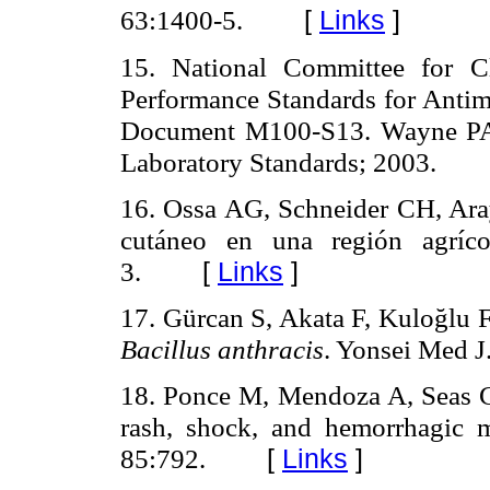
63:1400-5.
[
Links
]
15. National Committee for C
Performance Standards for Antimi
Document M100-S13. Wayne PA,
Laboratory Standards; 2003.
16. Ossa AG, Schneider CH, Ar
cutáneo en una región agríco
3.
[
Links
]
17. Gürcan S, Akata F, Kuloğlu F
Bacillus anthracis
. Yonsei Med J
18. Ponce M, Mendoza A, Seas C.
rash, shock, and hemorrhagic
85:792.
[
Links
]