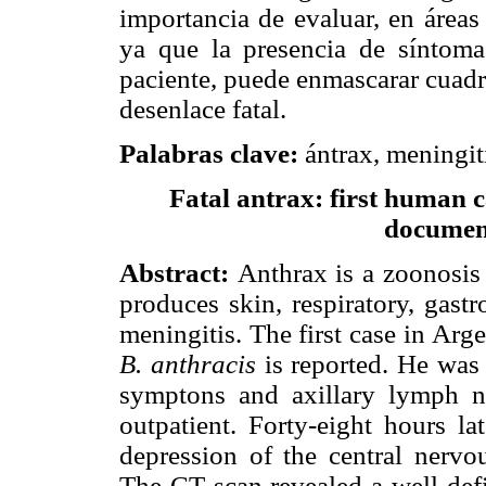
importancia de evaluar, en áreas
ya que la presencia de síntoma
paciente, puede enmascarar cuadr
desenlace fatal.
Palabras clave
:
ántrax, meningit
Fatal antrax: first human 
documen
Abstract
:
Anthrax is a zoonosi
produces skin, respiratory, gastro
meningitis. The first case in Arg
B. anthracis
is reported. He was 
symptons and axillary lymph n
outpatient. Forty-eight hours la
depression of the central nerv
The CT scan revealed a well defi