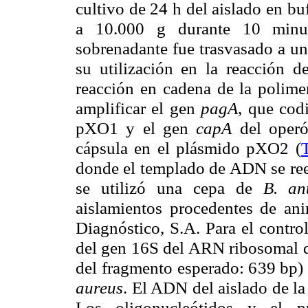
cultivo de 24 h del aislado en bu
a 10.000 g durante 10 minuto
sobrenadante fue trasvasado a u
su utilización en la reacción de
reacción en cadena de la polimer
amplificar el gen
pagA
, que cod
pXO1 y el gen
capA
del ope
cápsula en el plásmido pXO2 (
donde el templado de ADN se ree
se utilizó una cepa de
B. an
aislamientos procedentes de ani
Diagnóstico, S.A. Para el contro
del gen 16S del ARN ribosomal d
del fragmento esperado: 639 bp
aureus
. El ADN del aislado de la
Los oligonucleótidos y el 