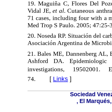
19. Maguiña C, Flores Del Poz
Vidal JE,
et al
. Cutaneous anthra
71 cases, including four with a 
Med Trop S Paulo.
2005; 47:25-
20. Noseda RP.
Situación del car
Asociación Argentina de Microbi
21. Bales ME, Dannenberg AL,
Ashford DA. Epidemiologic r
investigations, 19502001
74.
[
Links
]
Sociedad Venez
, El Marqués