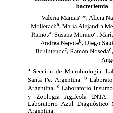
bacteriemia
a,
Valeria Manias
*, Alicia N
a
Mollerach
, María Alejandra M
a
a
Ramos
, Susana Morano
, Marí
b
Andrea Nepote
, Diego Sau
c
d
Benintende
, Ramón Noseda
Ang
a
Sección de Microbiología. Lab
b
Santa Fe. Argentina.
Laborator
c
Argentina.
Laboratorio Insumos
y Zoología Agrícola INTA, C
Laboratorio Azul Diagnóstico 
Argentina.