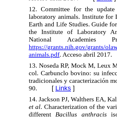
12. Committee for the update
laboratory animals. Institute fo
Earth and Life Studies. Guide for
the Institute of Laboratory 
National Academies
https://grants.nih.gov/grants/ola
animals.pdf
. Acceso abril 2017.
13. Noseda RP, Mock M, Leux M,
col. Carbunclo bovino: su infec
tradicionales y caracterización 
90.
[
Links
]
14. Jackson PJ, Walthers EA, Ka
et al
. Characterization of the va
different
Bacillus anthracis
is