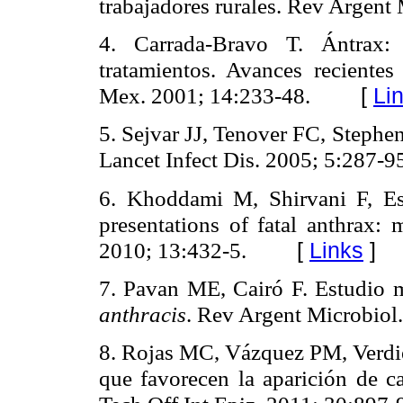
trabajadores rurales. Rev Argent
4. Carrada-Bravo T. Ántrax: 
tratamientos. Avances recientes
Mex. 2001; 14:233-48.
[
Li
5. Sejvar JJ, Tenover FC, Stephe
Lancet Infect Dis. 2005; 5:287-9
6. Khoddami M, Shirvani F, E
presentations of fatal anthrax: 
2010; 13:432-5.
[
Links
]
7. Pavan ME, Cairó F. Estudio 
anthracis
. Rev Argent Microbiol
8. Rojas MC, Vázquez PM, Verdi
que favorecen la aparición de 