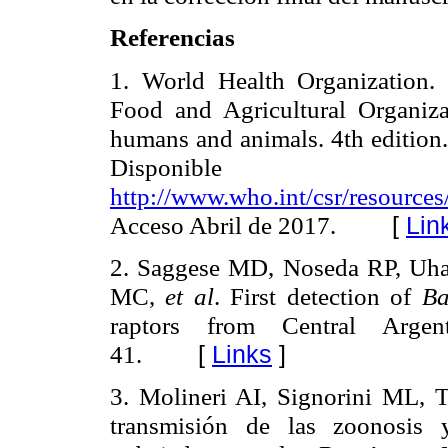
Referencias
1. World Health Organization.
Food and Agricultural Organiza
humans and animals. 4
edition
th
Dispon
http://www.who.int/csr/resource
Acceso Abril de 2017.
[
Lin
2. Saggese MD, Noseda RP, Uh
MC,
et al
. First detection of
Ba
raptors from Central Arge
41.
[
Links
]
3. Molineri AI, Signorini ML, 
transmisión de las zoonosis 