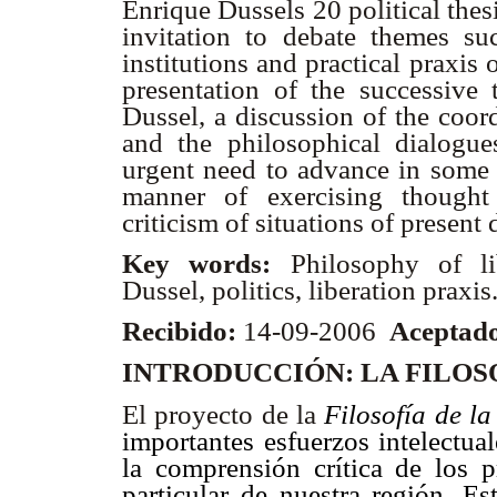
Enrique Dussels 20 political thes
invitation to debate themes suc
institutions and practical praxis
presentation of the successive t
Dussel, a discussion of the coor
and the philosophical dialogu
urgent need to advance in some 
manner of exercising thought 
criticism of situations of present
Key words:
Philosophy of lib
Dussel, politics, liberation praxis
Recibido:
14-09-2006
Aceptad
INTRODUCCIÓN: LA FILOS
El proyecto de la
Filosofía de l
importantes esfuerzos intelectua
la comprensión crítica de los 
particular de nuestra región. Es