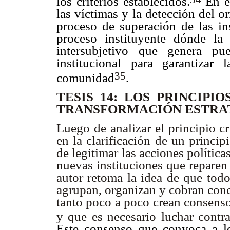
los criterios establecidos.
En ef
las víctimas y la detección del o
proceso de superación de las ins
proceso instituyente dónde l
intersubjetivo que genera pu
institucional para garantiza
35
comunidad
.
TESIS 14: LOS PRINCIPI
TRANSFORMACIÓN ESTRA
Luego de analizar el principio c
en la clarificación de un princi
de legitimar las acciones política
nuevas instituciones que reparen
autor retoma la idea de que todo
agrupan, organizan y cobran conci
tanto poco a poco crean consensos
y que es necesario luchar contr
Este consenso que convoca a 