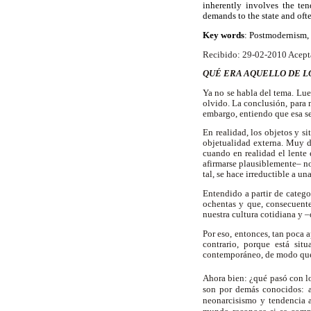
inherently involves the ten
demands to the state and ofte
Key words
: Postmodernism, 
Recibido: 29-02-2010 Acept
QUÉ ERA AQUELLO DE 
Ya no se habla del tema. Lue
olvido. La conclusión, para 
embargo, entiendo que esa se
En realidad, los objetos y s
objetualidad externa. Muy di
cuando en realidad el lente
afirmarse plausiblemente– no
tal, se hace irreductible a u
Entendido a partir de catego
ochentas y que, consecuentem
nuestra cultura cotidiana y –
Por eso, entonces, tan poca 
contrario, porque está si
contemporáneo, de modo que s
Ahora bien: ¿qué pasó con 
son por demás conocidos: ab
neonarcisismo y tendencia a 