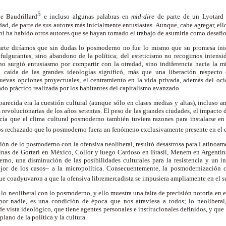
5
e Baudrillard
e incluso algunas palabras en
mid-dire
de parte de un Lyotard t
ad, de parte de sus autores más inicialmente entusiastas. Aunque, cabe agregar, e
 ni ha habido otros autores que se hayan tomado el trabajo de asumirla como desafí
arte diríamos que sin dudas lo posmoderno no fue lo mismo que su promesa inic
fulgurantes, sino abandono de la política; del esteticismo no recogimos intensi
 no surgió entusiasmo por compartir con la otredad, sino indiferencia hacia la m
a caída de las grandes ideologías significó, más que una liberación respecto 
uevas opciones proyectuales, el centramiento en la vida privada, además del o
tado práctico realizada por los habitantes del capitalismo avanzado.
arecida era la cuestión cultural (aunque sólo en clases medias y altas), incluso an
s revolucionarias de los años setentas. El peso de las grandes ciudades, el impacto de
hacía que el clima cultural posmoderno también tuviera razones para instalarse en
os rechazado que lo posmoderno fuera un fenómeno exclusivamente presente en el
ión de lo posmoderno con la ofensiva neoliberal, resultó desastrosa para Latinoamé
linas de Gortari en México, Collor y luego Cardoso en Brasil, Menem en Argentina
no, una disminución de las posibilidades culturales para la resistencia y un i
jor de los casos– a la micropolítica. Consecuentemente, la posmodernización cu
que coadyuvaron a que la ofensiva libremercadista se impusiera ampliamente en el 
o neoliberal con lo posmoderno, y ello muestra una falta de precisión notoria en 
por nadie, es una condición de época que nos atraviesa a todos; lo neoliberal
e vista ideológico, que tiene agentes personales e institucionales definidos, y que
plano de la política y la cultura.