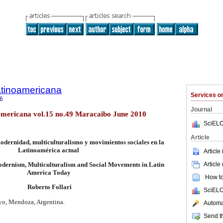
atinoamericana
Services 
6
Journal
americana vol.15 no.49 Maracaibo June 2010
SciELO
Article
odernidad, multiculturalismo y movimientos sociales en la
Latinoamérica actual
Article
Article
odernism, Multiculturalism and Social Movements in Latin
America Today
How to 
Roberto Follari
SciELO
yo, Mendoza, Argentina
.
Automat
Send th