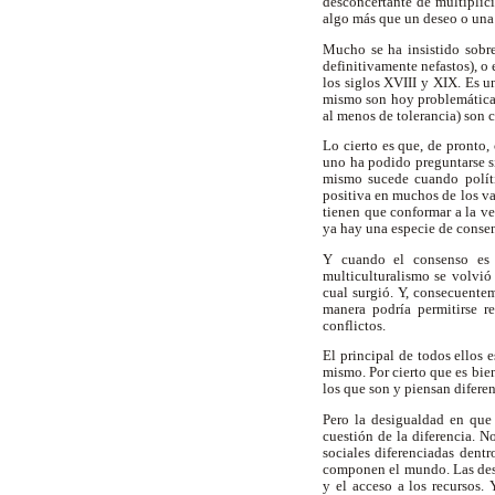
desconcertante de multiplici
algo más que un deseo o una 
Mucho se ha insistido sobre
definitivamente nefastos), o
los siglos XVIII y XIX. Es 
mismo son hoy problemáticas 
al menos de tolerancia) son 
Lo cierto es que, de pronto
uno ha podido preguntarse si
mismo sucede cuando polít
positiva en muchos de los va
tienen que conformar a la ve
ya hay una especie de conse
Y cuando el consenso es 
multiculturalismo se volvi
cual surgió. Y, consecuente
manera podría permitirse re
conflictos.
El principal de todos ellos e
mismo. Por cierto que es bie
los que son y piensan diferen
Pero la desigualdad en que 
cuestión de la diferencia. N
sociales diferenciadas dentr
componen el mundo. Las desi
y el acceso a los recursos.