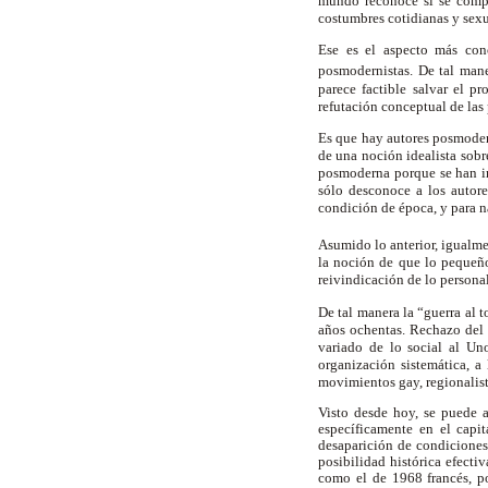
mundo reconoce si se compar
costumbres cotidianas y sexu
Ese es el aspecto más con
posmodernistas. De tal man
parece factible salvar el p
refutación conceptual de la
Es que hay autores posmodern
de una noción idealista sobr
posmoderna porque se han im
sólo desconoce a los autor
condición de época, y para 
Asumido lo anterior, igualme
la noción de que lo pequeño 
reivindicación de lo personal
De tal manera la “guerra al 
años ochentas. Rechazo del 
variado de lo social al Un
organización sistemática, a 
movimientos gay, regionalist
Visto desde hoy, se puede a
específicamente en el capi
desaparición de condiciones 
posibilidad histórica efecti
como el de 1968 francés, po