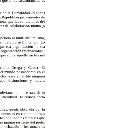
n que el multiculturalismo es
ras de la Humanidad (algunos
as Repúblicas provenientes de
eta, que las condiciones del
ntes de colaboración mutua (o
pelado al multiculturalismo,
n perdido su filo crítico. Lo
ue esa organización no sea
a organización internacional–
mpre sobre aquello en lo cual
alaba Ortega y Gasset. El
 del mundo posmoderno en el
ctos rescatables (de ninguna
 tapar disfunciones y nuevos
 obviamente no se trata de lo
lticultural– tolerancia hacia
iones, queda obturada por la
o somos ni en cuanto a clases
ntos continentes y países que
as mutuas respecto del poder
ha rechazado a los minaretes