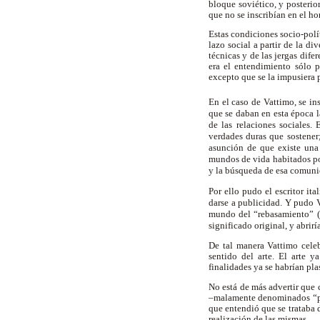
bloque soviético, y posterio
que no se inscribían en el h
Estas condiciones socio-polít
lazo social a partir de la di
técnicas y de las jergas dife
era el entendimiento sólo pa
excepto que se la impusiera p
En el caso de Vattimo, se in
que se daban en esta época l
de las relaciones sociales
verdades duras que sostener; 
asunción de que existe una 
mundos de vida habitados por
y la búsqueda de esa comunic
Por ello pudo el escritor it
darse a publicidad. Y pudo 
mundo del “rebasamiento” (q
significado original, y abri
De tal manera Vattimo celeb
sentido del arte. El arte 
finalidades ya se habrían pl
No está de más advertir que 
–malamente denominados “po
que entendió que se trataba 
realización de las mismas.