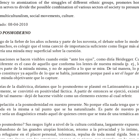
dency to atomization of the struggles of different ethnic groups, promotes ho
n serves to divide the possible combination of various sectors of society to pressure
multiculturalism, social movements, culture.
ado: 08-04-2010
LO POSMODERNO
go de la fiebre de los años ochenta y parte de los noventa, el debate sobre lo mo
muchos, es colegir que el tema careció de importancia suficiente como llegar más a
ría una mirada muy superficial sobre la cuestión.
ituaciones se hacen visibles cuando están “ante los ojos”, como diría Heidegger.
ferente es el caso de aquello que conforma los lentes de nuestra mirada (p. ej.,
 es parte de la mirada misma, y no de aquello a lo que se mira. De tal manera, l
 constituye ya aquello de lo que se habla, justamente porque pasó a ser
el lugar de
na mirada objetivante que lo capture.
rías de la dialéctica, diríamos que lo posmoderno se plasmó en Latinoamérica a p
ente, se convirtió en positividad fáctica. A partir de entonces se ejerció, exis
de tal manera– dejó de hacerse visible como un elemento externo al cual referir.
apelación a la posmodernidad en nuestro presente. No porque ella nada tenga que ver
tuada en la misma a tal punto que se ha naturalizado. Es parte de nuestro p
ería un diagnóstico errado aquel de quienes creen que se trata de una temática a
lo posmoderno? Sus rasgos
light
a nivel de la cultura cotidiana, largamente expuest
andono de las grandes utopías históricas, retorno a la privacidad y lo íntimo
refugiarse en el placer personal, tolerancia, repulsa de toda moral rígida. Son 