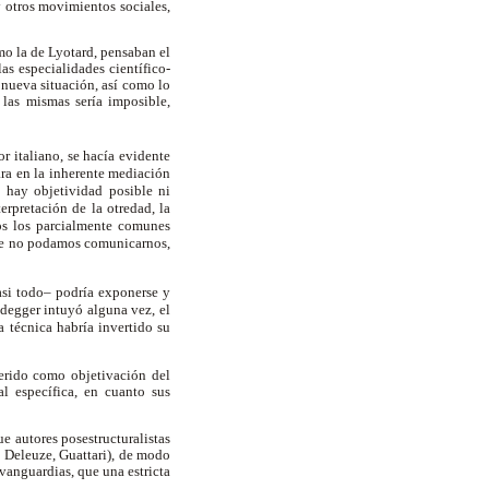
y otros movimientos sociales,
omo la de Lyotard, pensaban el
las especialidades científico-
a nueva situación, así como lo
e las mismas sería imposible,
tor italiano, se hacía evidente
ara en la inherente mediación
 hay objetividad posible ni
terpretación de la otredad, la
mos los parcialmente comunes
 que no podamos comunicarnos,
casi todo– podría exponerse y
degger intuyó alguna vez, el
 técnica habría invertido su
uerido como objetivación del
l específica, en cuanto sus
e autores posestructuralistas
Deleuze, Guattari), de modo
 vanguardias, que una estricta