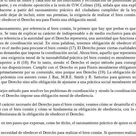
ne el bien de todos y cada uno de los individuos y es condición de posibilidad pa
a parte, y en evidente oposición a la tesis de O.W. Colmes (16), señala que una exp
e hacerse a partir del razonamiento práctico del ciudadano cumplidor de la le
ede dejar de incluir, entre sus premisas, la exigencia de realizar el bien común
 obedecer el Derecho sea para Finnis una obligación moral.
azonamiento, por referencia al bien común, lo primero que hay que probar es que
n. Se trata de explicar su carácter de indispensable o de medio exclusivo para al
or referencia a la autoridad que el Derecho representa, una autoridad que funcion
os de coordinación social. En otras palabras, tenemos obligación de obedecer e
e es
el
medio para procurar el bien común (17). El Derecho posee ciertas cualidade
las demandas que impone la coordinación social. Ahora bien, aquello que represent
 una exigencia moral de la razonabilidad práctica (el bien común) es moralmente 
superior a él (18). Por lo tanto, siendo el Derecho el mejor método para conse
on sus disposiciones. Cumplir con el Derecho es para Finnis moralmente obligator
o primariamente por su contenido, sino porque
son
Derecho (19). La obligación de 
polemiza con autores como J. Raz, M.B.E. Smith y R. Sartorius para quienes no
 que Derecho sino sólo obligación de ajustarse a una práctica social moralmente rel
mejor método para resolver los problemas de coordinación y siendo la coordinación 
 el Derecho impone una obligación moral de obediencia.
carácter necesario del Derecho para el bien común, veamos cómo se desarrolla el 
r con el bien común y cómo se fundamenta su obligación de obediencia, con lo 
inniseana de la obligación de obedecer el Derecho.
 en tres pasos que expresan, como he dicho, el razonamiento práctico de quien es ob
a necesidad de obedecer el Derecho para realizar el bien común. Si queremos realiz