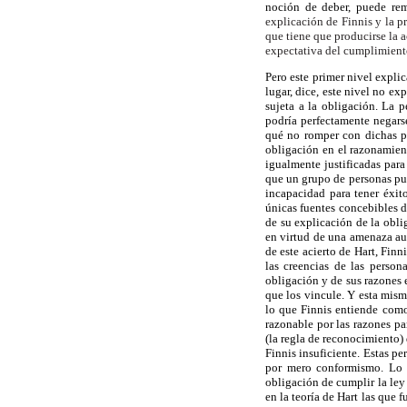
noción de deber, puede rem
explicación de Finnis y la p
que tiene que producirse la 
expectativa del cumplimien
Pero este primer nivel explic
lugar, dice, este nivel no ex
sujeta a la obligación. La 
podría perfectamente negarse
qué no romper con dichas pr
obligación en el razonamient
igualmente justificadas par
que un grupo de personas pue
incapacidad para tener éxit
únicas fuentes concebibles de
de su explicación de la obli
en virtud de una amenaza a
de este acierto de Hart, Fin
las creencias de las person
obligación y de sus razones 
que los vincule. Y esta mism
lo que Finnis entiende como
razonable por las razones pa
(la regla de reconocimiento) 
Finnis insuficiente. Estas 
por mero conformismo. Lo q
obligación de cumplir la ley
en la teoría de Hart las que 