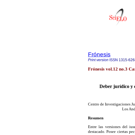
Frónesis
Print version
ISSN
1315-626
Frónesis vol.12 no.3 C
Deber jurídico y
Centro de Investigaciones Jur
Los And
Resumen
Entre las versiones del iu
destacado. Posee ciertas pe