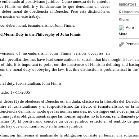
o enfrentado al positivismo jurídico. Como muestra de lo anterior
Indicators
a de Finnis en definir y fundamentar lo que denomina un deber
el deber moral de obediencia al Derecho. Pero esta distinción es
Related lin
 mostrar en este trabajo.
Share
ico, deber moral, iusnaturalismo, John Finnis.
More
More
nd Moral Duty in the Philosophy of John Finnis
Permali
rsions of ius-naturalism, John Finnis version occupies an
rtain peculiarities that have lead some authors to sustain that his thought is ius-nat
 of this, it is important to point out the insistence of Finnis in defining and basing
rom the moral duty of obeying the law. But this distinction is problematical in th
e.
oral duty, ius-naturalism, John Finnis.
tado: 17-11-2005
l deber (1) de obedecer el Derecho es, sin duda, clásico en la filosofía del Derech
entre el iusnaturalismo y el iuspositivismo. En efecto, el iusnaturalismo, en la
conciencia del mismo modo que las normas morales, no distingue entre deber jurídic
normas justas obligan, mientras que las normas injustas no lo hacen, sencillamente 
has (3). El positivismo concibe un deber jurídico estricto en el sentido de q
to hay que encontrarlo sólo en la norma jurídica.
oximación finniseana al análisis de la obligación consiste en buscar una solució