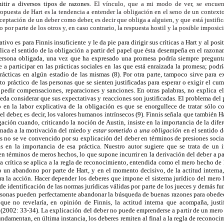
itir a diversos tipos de razones.
El vínculo, que a mi modo de ver, se encuent
ropuesta de Hart es la
tendencia a entender la obligación en el seno de un context
aceptación
de un deber como deber, es decir que obliga a alguien, y que está
justifi
to
por parte de los otros y, en caso contrario, la respuesta hostil y
la posible imposic
ativo es para Finnis insuficiente y le da pie para dirigir sus críticas a Hart y al pos
plica el sentido de la obligación a partir del papel que ésta desempeña en el razon
persona obligada, una vez que ha expresado una promesa podría siempre pregunt
 a participar en las prácticas sociales en las que está enraizada la promesa; podr
ácticas en algún estadio de las mismas (8). Por otra parte, tampoco sirve para ex
o práctico de las personas que se sienten justificadas para esperar o exigir el cu
a pedir compensaciones, reparaciones y sanciones. En otras palabras, no explica e
da considerar que sus expectativas y reacciones son justificadas. El problema del p
o en la labor explicativa de la obligación es que se enorgullece de tratar sólo c
l deber, es decir, los valores humanos intrínsecos (9). Finnis señala que también H
gación cuando, criticando la noción de Austin, insiste en la importancia de la difer
unada a la motivación del miedo y
estar sometido a una obligación
en el sentido d
nis no se ve convencido por su explicación del deber en términos de presiones socia
as en la importancia de esa práctica. Nuestro autor sugiere que se trata de un 
en términos de meros hechos, lo que supone incurrir en la derivación del deber a par
a crítica se aplica a la regla de reconocimiento, entendida como el mero hecho de 
 un abandono por parte de Hart, y en el momento decisivo, de la actitud interna,
ra la acción. Hacer depender los deberes que impone el sistema jurídico del mero 
de identificación de las normas jurídicas válidas por parte de los jueces y demás fu
personas pueden perfectamente abandonar la búsqueda de buenas razones para obedec
ue no revelaría, en opinión de Finnis, la actitud interna que acompaña, justif
 (2002: 33-34). La explicación del deber no puede emprenderse a partir de un mero
fundamentan, en última instancia, los deberes remiten al final a la regla de reconoc