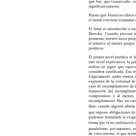
que hay que conservarlo, co
significativamente.
Puesto que Finnis no ofrece 
el moral conviene examinar 
El tema es introducido a tr
Derecho. Cuando procura re
promesas, nuestro autor propo
el relativo al interés propi
jurídicos.
El primer nivel justifica el
este nivel explicativo, la p
realiza un signo que equiv
considera justificada. Esa 
Lógicamente, nadie estaría 
expresión de la voluntad de 
caso de incumplimiento de l
reparación del incumplimi
compromisos o al menos, r
incumplimiento. Hay un ciert
Hart, cuando alguien afirm
que impone obligaciones de f
podemos formularle la exigen
forma que la no realización 
paralelismo, por supuesto, n
de vista interno, el que remi