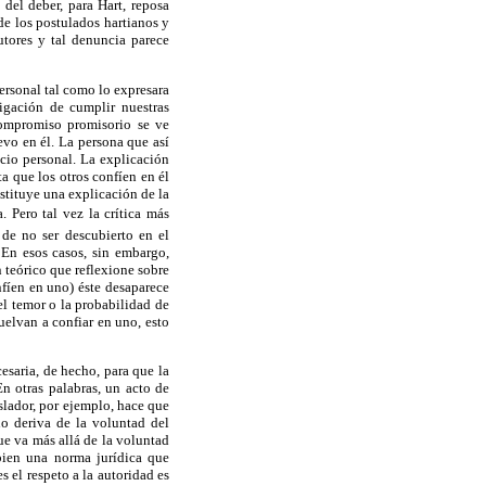
del deber, para Hart, reposa
de los postulados hartianos y
tores y tal denuncia parece
ersonal tal como lo expresara
igación de cumplir nuestras
compromiso promisorio se ve
evo en él. La persona que así
icio personal. La explicación
a que los otros confíen en él
stituye una explicación de la
 Pero tal vez la crítica más
 de no ser descubierto en el
En esos casos, sin embargo,
 teórico que reflexione sobre
nfíen en uno) éste desaparece
el temor o la probabilidad de
uelvan a confiar en uno, esto
saria, de hecho, para que la
n otras palabras, un acto de
slador, por ejemplo, hace que
 no deriva de la voluntad del
ue va más allá de la voluntad
 bien una norma jurídica que
s el respeto a la autoridad es