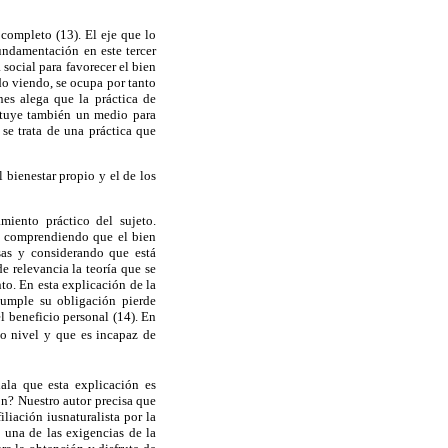
 completo (13). El eje que lo
undamentación en este tercer
social para favorecer el bien
o viendo, se ocupa por tanto
nes alega que la práctica de
ituye también un medio para
se trata de una práctica que
 bienestar propio y el de los
miento práctico del sujeto.
y comprendiendo que el bien
sas y considerando que está
e relevancia la teoría que se
nto. En esta explicación de la
ncumple su obligación pierde
l beneficio personal (14). En
do nivel y que es incapaz de
ala que esta explicación es
n? Nuestro autor precisa que
iliación iusnaturalista por la
 una de las exigencias de la