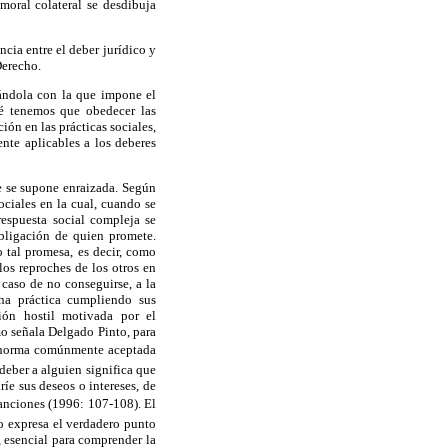
moral colateral se desdibuja
cia entre el deber jurídico y
Derecho.
rándola con la que impone el
ué tenemos que obedecer las
ión en las prácticas sociales,
ente aplicables a los deberes
ue se supone enraizada. Según
ociales en la cual, cuando se
espuesta social compleja se
obligación de quien promete.
 tal promesa, es decir, como
los reproches de los otros en
caso de no conseguirse, a la
ha práctica cumpliendo sus
ión hostil motivada por el
mo señala Delgado Pinto, para
na norma comúnmente aceptada
deber a alguien significa que
íe sus deseos o intereses, de
anciones (1996: 107-108). El
no expresa el verdadero punto
, esencial para comprender la