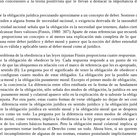
con concesiones a la teoría positivista que le llevan a destacar la importancia d
 de la obligación jurídica procurando aproximarse a un concepto de deber. Sostiene 
aluden a alguna forma de necesidad racional, o exigencia derivada de la razonabi
esidad racional señala que la obligación es la necesidad que tenemos, dados cierto
canzar fines valiosos (Finnis, 1980: 307). Aparte de estas referencias que recuerd
no proporciona un concepto o al menos una explicación más completa de lo que 
lguna entre deber jurídico y deber moral y parece que la noción del deber entendi
a es válida y aplicable tanto al deber moral como al jurídico.
problema de la obediencia a las leyes injustas Finnis proporciona cuatro respuestas 
ne la obligación de obedecer la ley. Cada respuesta responde a un punto de vis
e de que las ubiquemos en relación con el marco de referencia que les es apropiado,
 sentido (6). La pregunta por el significado de tener la obligación de obedecer 
 configuran cuatro modos de estar obligados. La obligación por la posible sanc
dica-moral y la obligación puramente moral. Excepto el primer modo de obligación,
e la conciencia. La diferencia entre ellos estribaría en la forma de su fundame
mentación de la obligación, sólo señala dos modos de obligación, la jurídica en sent
 puramente moral y colateral aparece sólo en la explicación de si subsiste la obli
njusta. Por otra parte, estas cuatro formas de verse obligado no dejan de ser co
 diferencia entre la obligación jurídica en sentido jurídico y la obligación jurí
tre la obligación jurídica en sentido moral y la obligación moral que se despren
dico como un todo. La pregunta por la diferencia entre estos modos de obligaci
ido moral, como veremos, implica la obediencia a la ley porque se considera que e
ón de los valores básicos humanos. Pero la obligación moral colateral implica 
o queremos tornar ineficaz el Derecho como un todo. Ahora bien, si no queremo
 el incumplimiento de algunas de sus normas, estamos postulando implícitamente