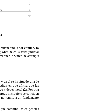
ks
nk
uralism and is not contrary to
 what he calls strict judicial
e manner in which he attempts
o y en él se ha situado una de
 medida en que afirma que las
o y deber moral (2). Por otra
porque ni siquiera se conciben
ue no remite a un fundamento
n que combine las exigencias