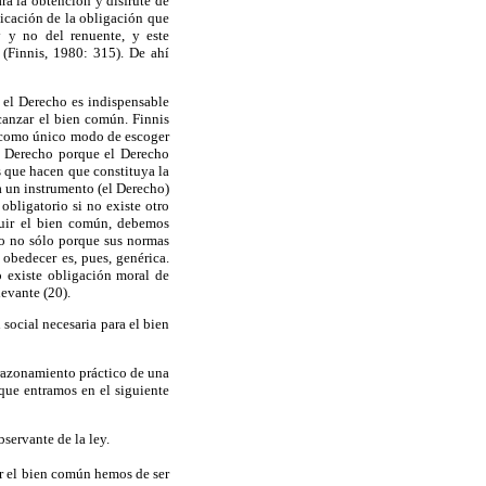
ra la obtención y disfrute de
licación de la obligación que
y y no del renuente, y este
 (Finnis, 1980: 315). De ahí
 el Derecho es indispensable
canzar el bien común. Finnis
a como único modo de escoger
l Derecho porque el Derecho
s que hacen que constituya la
a un instrumento (el Derecho)
obligatorio si no existe otro
guir el bien común, debemos
io no sólo porque sus normas
obedecer es, pues, genérica.
 existe obligación moral de
evante (20).
social necesaria para el bien
razonamiento práctico de una
que entramos en el siguiente
servante de la ley.
ar el bien común hemos de ser