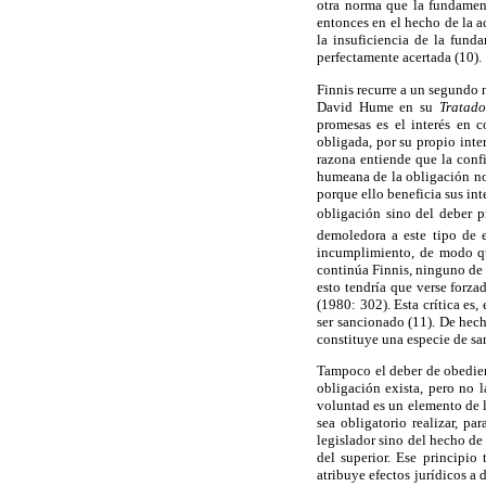
otra norma que la fundament
entonces en el hecho de la a
la insuficiencia de la fun
perfectamente acertada (10).
Finnis recurre a un segundo 
David Hume en su
Tratad
promesas es el interés en 
obligada, por su propio inte
razona entiende que la confi
humeana de la obligación no 
porque ello beneficia sus in
obligación sino del deber 
demoledora a este tipo de e
incumplimiento, de modo qu
continúa Finnis, ninguno de 
esto tendría que verse forza
(1980: 302). Esta crítica es
ser sancionado (11). De hech
constituye una especie de sa
Tampoco el deber de obedien
obligación exista, pero no 
voluntad es un elemento de l
sea obligatorio realizar, pa
legislador sino del hecho de
del superior. Ese principio
atribuye efectos jurídicos a 