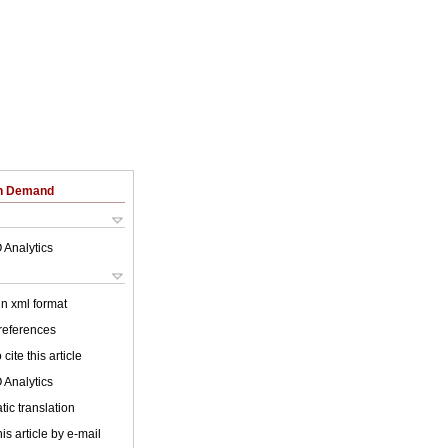
on Demand
 Analytics
 in xml format
 references
cite this article
 Analytics
ic translation
is article by e-mail