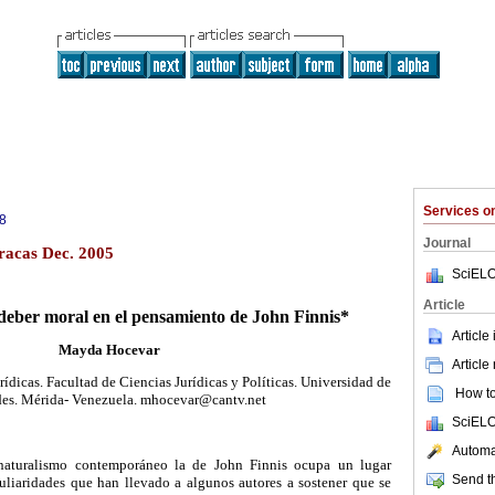
Services 
8
Journal
aracas Dec. 2005
SciELO
Article
 deber moral en el pensamiento de John Finnis*
Article
Mayda Hocevar
Article
ídicas. Facultad de Ciencias Jurídicas y Políticas. Universidad de
How to 
es. Mérida- Venezuela. mhocevar@cantv.net
SciELO
Automat
snaturalismo contemporáneo la de John Finnis ocupa un lugar
Send th
culiaridades que han llevado a algunos autores a sostener que se