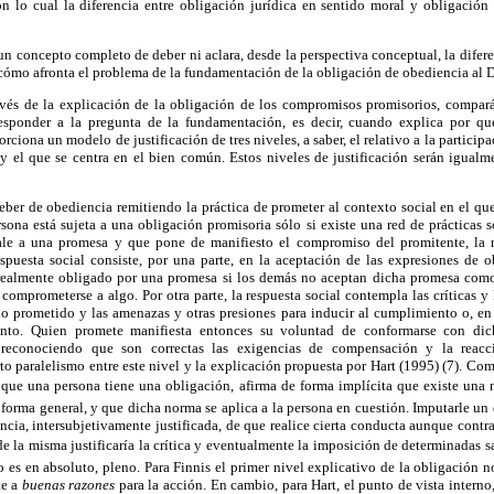
n lo cual la diferencia entre obligación jurídica en sentido moral y obligación 
un concepto completo de deber ni aclara, desde la perspectiva conceptual, la diferen
cómo afronta el problema de la fundamentación de la obligación de obediencia al 
avés de la explicación de la obligación de los compromisos promisorios, compa
sponder a la pregunta de la fundamentación, es decir, cuando explica por q
rciona un modelo de justificación de tres niveles, a saber, el relativo a la participac
o y el que se centra en el bien común. Estos niveles de justificación serán igualm
 deber de obediencia remitiendo la práctica de prometer al contexto social en el q
ersona está sujeta a una obligación promisoria sólo si existe una red de prácticas s
ale a una promesa y que pone de manifiesto el compromiso del promitente, la r
respuesta social consiste, por una parte, en la aceptación de las expresiones de 
realmente obligado por una promesa si los demás no aceptan dicha promesa como
comprometerse a algo. Por otra parte, la respuesta social contempla las críticas y 
o prometido y las amenazas y otras presiones para inducir al cumplimiento o, en 
ento. Quien promete manifiesta entonces su voluntad de conformarse con dic
econociendo que son correctas las exigencias de compensación y la reacc
o paralelismo entre este nivel y la explicación propuesta por Hart (1995) (7). Co
a que una persona tiene una obligación, afirma de forma implícita que existe u
orma general, y que dicha norma se aplica a la persona en cuestión. Imputarle un 
cia, intersubjetivamente justificada, de que realice cierta conducta aunque contrar
de la misma justificaría la crítica y eventualmente la imposición de determinadas s
o es en absoluto, pleno. Para Finnis el primer nivel explicativo de la obligación 
te a
buenas razones
para la acción. En cambio, para Hart, el punto de vista interno