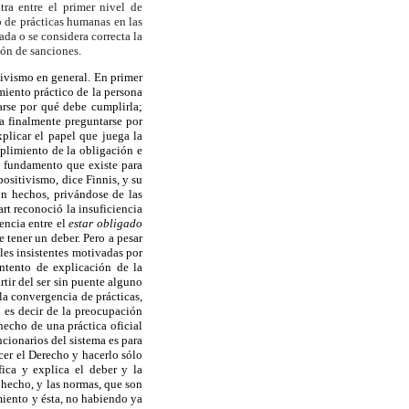
ra entre el primer
nivel de
o de
prácticas humanas en las
cada o se considera correcta la
ión de sanciones.
itivismo en general. En primer
amiento práctico de la persona
arse por qué debe cumplirla;
ía finalmente preguntarse por
plicar el papel que juega la
mplimiento de la obligación e
l fundamento que existe para
ositivismo, dice Finnis, y su
on hechos, privándose de las
art reconoció la insuficiencia
encia entre el
estar obligado
e tener un deber. Pero a pesar
les insistentes motivadas por
intento de explicación de la
tir del ser sin puente alguno
la convergencia de prácticas,
 es decir de la preocupación
hecho de una práctica oficial
ncionarios del sistema es para
er el Derecho y hacerlo sólo
ica y explica el deber y la
 hecho, y las normas, que son
imiento y ésta, no habiendo ya