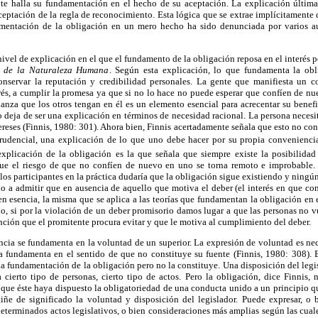
e halla su fundamentación en el hecho de su aceptación. La explicación última 
ceptación de la regla de reconocimiento. Esta lógica que se extrae implícitamente 
damentación de la obligación en un mero hecho ha sido denunciada por varios au
nivel de explicación en el que el fundamento de la obligación reposa en el interés p
o de la Naturaleza Humana
. Según esta explicación, lo que fundamenta la obl
conservar la reputación y credibilidad personales. La gente que manifiesta un 
rés, a cumplir la promesa ya que si no lo hace no puede esperar que confíen de nu
anza que los otros tengan en él es un elemento esencial para acrecentar su benef
deja de ser una explicación en términos de necesidad racional. La persona necesit
tereses (Finnis, 1980: 301). Ahora bien, Finnis acertadamente señala que esto no con
prudencial, una explicación de lo que uno debe hacer por su propia conveniencia.
xplicación de la obligación es la que señala que siempre existe la posibilidad
e el riesgo de que no confíen de nuevo en uno se torna remoto e improbable. 
los participantes en la práctica dudaría que la obligación sigue existiendo y ningún
do a admitir que en ausencia de aquello que motiva el deber (el interés en que co
, en esencia, la misma que se aplica a las teorías que fundamentan la obligación en 
o, si por la violación de un deber promisorio damos lugar a que las personas no v
nción que el promitente procura evitar y que le motiva al cumplimiento del deber.
cia se fundamenta en la voluntad de un superior. La expresión de voluntad es nece
la fundamenta en el sentido de que no constituye su fuente (Finnis, 1980: 308). E
a fundamentación de la obligación pero no la constituye. Una disposición del legi
ra cierto tipo de personas, cierto tipo de actos. Pero la obligación, dice Finnis,
 que éste haya dispuesto la obligatoriedad de una conducta unido a un principio q
 tiñe de significado la voluntad y disposición del legislador. Puede expresar, o
determinados actos legislativos, o bien consideraciones más amplias según las cuale