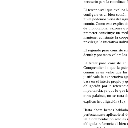
necesario para la coordinaci
El tercer nivel que explica 
configura es el bien común 
nivel podemos verla del sigu
común. Como esta explicació
de proporcionar razones que
prometer constituye un med
mantener constante la coope
privilegia la iniciativa indi
El segundo paso consiste en 
demás y por tanto valora lo
El tercer paso consiste en
Comprendiendo que la práct
común es un valor que ha d
justificada la expectativa a
basa en el interés propio y q
obligación por la referenci
importancia, ya que lo que l
otras palabras, no se trata
explicar la obligación (15).
Hasta ahora hemos hablado 
perfectamente aplicable al 
tal fundamentación sólo es sa
obligada referencia al bien