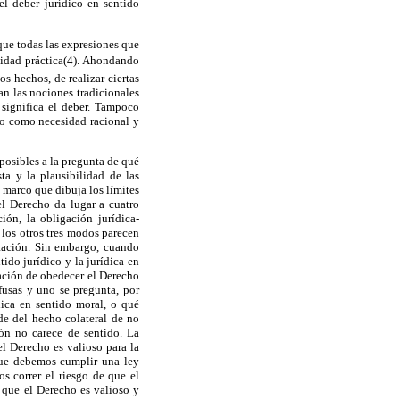
el deber jurídico en sentido
que todas las expresiones que
lidad práctica(4). Ahondando
s hechos, de realizar ciertas
an las nociones tradicionales
significa el deber. Tampoco
do como necesidad racional y
posibles a la pregunta de qué
ta y la plausibilidad de las
 marco que dibuja los límites
el Derecho da lugar a cuatro
ión, la obligación jurídica-
 los otros tres modos parecen
ntación. Sin embargo, cuando
ido jurídico y la jurídica en
gación de obedecer el Derecho
nfusas y uno se pregunta, por
dica en sentido moral, o qué
de del hecho colateral de no
ón no carece de sentido. La
l Derecho es valioso para la
que debemos cumplir una ley
s correr el riesgo de que el
 que el Derecho es valioso y