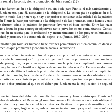
ón social y la consiguiente promoción del bien común (12).
la fundamentación de la obligación es, sin duda para Finnis, el más satisfactorio y
fundamento, para él, necesario de la obligación. La estrategia de explicación o f
iente modo. Lo primero que hay que probar o constatar es la utilidad de la práctica 
n Finnis la hace por referencia a la obligación de las promesas, como hemos venid
 ilustren cómo la práctica de prometer favorece el bien común. Entre las razo
io adecuado para conseguir objetivos tanto privados como comunitarios. Const
ración necesaria para la realización y mantenimiento de los proyectos humanos, 
vidual y promueve la autonomía del sujeto, etc. (Finnis, 1980: 303).
mostrar que todo ser humano tiene razones para estimar el bien común, es decir, el
s medios que promueven y conducen hacia su realización.
 mostrar cómo intervienen los dos pasos o postulados anteriores en el razona
ica (de la promesa) es útil y constituye una forma de promover el bien común 
e perseguirse, la persona se conforma con la práctica cumpliendo sus prome
jena y la reacción hostil o exigencia de reparación y/o sanción. De este modo pierd
ue se ve debilitada frente a la posibilidad de no ser descubierto en el incumplimie
a al bien común, la consideración de si la persona será o no descubierta si i
a motiva no es el interés personal sino el bien común que incluye pero trasciende e
 de un deber prudencial que es el deber que fundamenta la explicación de segun
en términos del deber de cumplir las promesas y hemos visto que Finnis señ
deber de obedecer el Derecho. ¿Cómo fundamenta Finnis en concreto esta obligació
tisfactoria y completa en el tercer nivel explicativo. Ello pone de manifiesto su f
 común, lo que, lógicamente, enlaza con su teoría moral ya que el bien común es