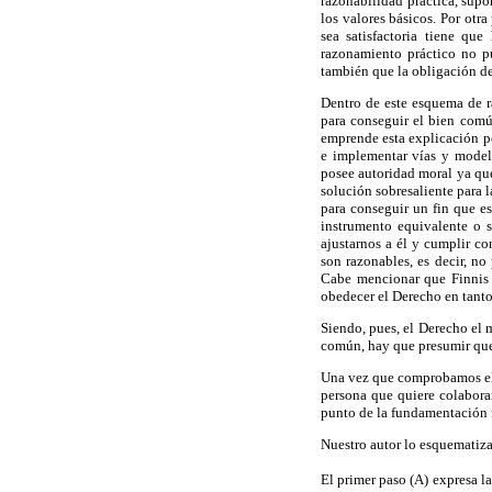
razonabilidad práctica, supo
los valores básicos. Por otr
sea satisfactoria tiene qu
razonamiento práctico no pu
también que la obligación de
Dentro de este esquema de r
para conseguir el bien comú
emprende esta explicación p
e implementar vías y model
posee autoridad moral ya qu
solución sobresaliente para 
para conseguir un fin que es
instrumento equivalente o 
ajustarnos a él y cumplir c
son razonables, es decir, n
Cabe mencionar que Finnis 
obedecer el Derecho en tanto
Siendo, pues, el Derecho el 
común, hay que presumir que
Una vez que comprobamos el 
persona que quiere colabora
punto de la fundamentación f
Nuestro autor lo esquematiza
El primer paso (A) expresa l