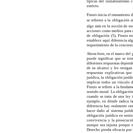
típicas del iusnaturalismo 
estricto.
Finnis inicia el tratamiento
se refieren a la obligación 
algo más en la noción de nec
acciones como medios para al
de obligación (5), Finnis 
establece aquí diferencia a
requerimiento de la concienci
Ahora bien, en el marco del 
puede significar que se tie
diferentes respuestas depend
de su alcance y les otorgan
respuestas explicativas que
jurídica, la obligación jurí
implicar todos un vínculo d
Finnis se refiere a la funda
sentido moral. La obligación
cuando se trata de una ley i
ejemplo, en dónde radica la
diferencia hay realmente en
hacer daño al sistema jurí
obligación jurídica en sent
convivencia y la prosecuci
aunque sea injusta porque n
Derecho pierda eficacia por