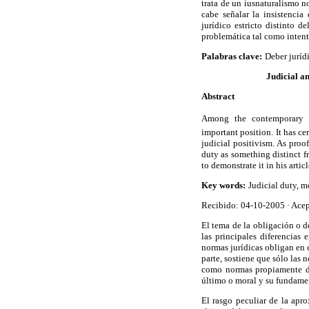
trata de un iusnaturalismo n
cabe señalar la insistenci
jurídico estricto distinto d
problemática tal como intento
Palabras clave:
Deber juríd
Judicial a
Abstract
Among the contemporary ve
important position. It has ce
judicial positivism. As proof
duty as something distinct f
to demonstrate it in his articl
Key words:
Judicial duty, m
Recibido: 04-10-2005
·
Acep
El tema de la obligación o de
las principales diferencias 
normas jurídicas obligan en 
parte, sostiene que sólo las 
como normas propiamente dic
último o moral y su fundamen
El rasgo peculiar de la apr