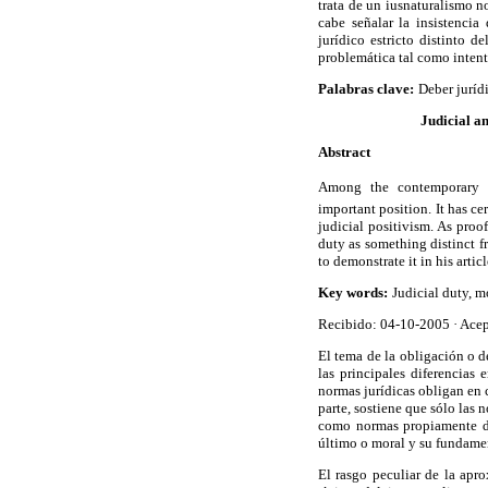
trata de un iusnaturalismo n
cabe señalar la insistenci
jurídico estricto distinto d
problemática tal como intento
Palabras clave:
Deber juríd
Judicial a
Abstract
Among the contemporary ve
important position. It has ce
judicial positivism. As proof
duty as something distinct f
to demonstrate it in his articl
Key words:
Judicial duty, m
Recibido: 04-10-2005
·
Acep
El tema de la obligación o de
las principales diferencias 
normas jurídicas obligan en 
parte, sostiene que sólo las 
como normas propiamente dic
último o moral y su fundamen
El rasgo peculiar de la apr