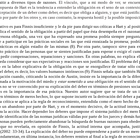
itir a diversos tipos de razones.
El vínculo, que a mi modo de ver, se encuent
ropuesta de Hart es la
tendencia a entender la obligación en el seno de un context
aceptación
de un deber como deber, es decir que obliga a alguien, y que está
justifi
to
por parte de los otros y, en caso contrario, la respuesta hostil y
la posible imposic
ativo es para Finnis insuficiente y le da pie para dirigir sus críticas a Hart y al pos
plica el sentido de la obligación a partir del papel que ésta desempeña en el razon
persona obligada, una vez que ha expresado una promesa podría siempre pregunt
 a participar en las prácticas sociales en las que está enraizada la promesa; podr
ácticas en algún estadio de las mismas (8). Por otra parte, tampoco sirve para ex
o práctico de las personas que se sienten justificadas para esperar o exigir el cu
a pedir compensaciones, reparaciones y sanciones. En otras palabras, no explica e
da considerar que sus expectativas y reacciones son justificadas. El problema del p
o en la labor explicativa de la obligación es que se enorgullece de tratar sólo c
l deber, es decir, los valores humanos intrínsecos (9). Finnis señala que también H
gación cuando, criticando la noción de Austin, insiste en la importancia de la difer
unada a la motivación del miedo y
estar sometido a una obligación
en el sentido d
nis no se ve convencido por su explicación del deber en términos de presiones socia
as en la importancia de esa práctica. Nuestro autor sugiere que se trata de un 
en términos de meros hechos, lo que supone incurrir en la derivación del deber a par
a crítica se aplica a la regla de reconocimiento, entendida como el mero hecho de 
 un abandono por parte de Hart, y en el momento decisivo, de la actitud interna,
ra la acción. Hacer depender los deberes que impone el sistema jurídico del mero 
de identificación de las normas jurídicas válidas por parte de los jueces y demás fu
personas pueden perfectamente abandonar la búsqueda de buenas razones para obedec
ue no revelaría, en opinión de Finnis, la actitud interna que acompaña, justif
 (2002: 33-34). La explicación del deber no puede emprenderse a partir de un mero
fundamentan, en última instancia, los deberes remiten al final a la regla de reconoc