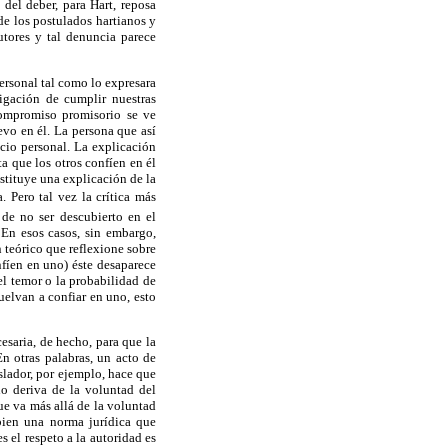
del deber, para Hart, reposa
de los postulados hartianos y
tores y tal denuncia parece
ersonal tal como lo expresara
igación de cumplir nuestras
compromiso promisorio se ve
evo en él. La persona que así
icio personal. La explicación
a que los otros confíen en él
stituye una explicación de la
 Pero tal vez la crítica más
 de no ser descubierto en el
En esos casos, sin embargo,
 teórico que reflexione sobre
nfíen en uno) éste desaparece
el temor o la probabilidad de
uelvan a confiar en uno, esto
saria, de hecho, para que la
n otras palabras, un acto de
slador, por ejemplo, hace que
 no deriva de la voluntad del
ue va más allá de la voluntad
 bien una norma jurídica que
s el respeto a la autoridad es