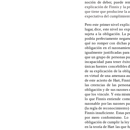
noción de deber, puede rem
explicación de Finnis y la p
que tiene que producirse la 
expectativa del cumplimien
Pero este primer nivel explic
lugar, dice, este nivel no ex
sujeta a la obligación. La 
podría perfectamente negarse
qué no romper con dichas pr
obligación en el razonamient
igualmente justificadas par
que un grupo de personas pue
incapacidad para tener éxit
únicas fuentes concebibles de
de su explicación de la obli
en virtud de una amenaza a
de este acierto de Hart, Fin
las creencias de las person
obligación y de sus razones 
que los vincule. Y esta mism
lo que Finnis entiende como
razonable por las razones pa
(la regla de reconocimiento) 
Finnis insuficiente. Estas 
por mero conformismo. Lo q
obligación de cumplir la ley
en la teoría de Hart las que 