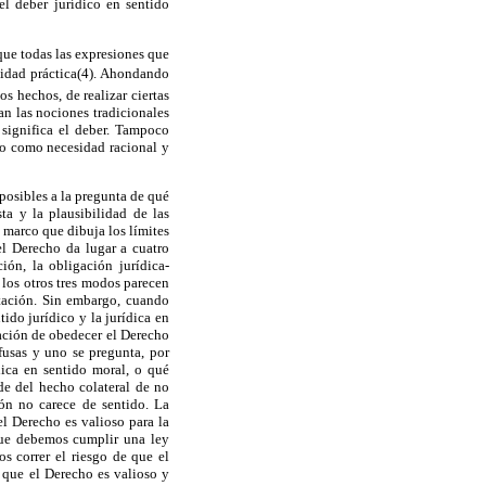
el deber jurídico en sentido
que todas las expresiones que
lidad práctica(4). Ahondando
s hechos, de realizar ciertas
an las nociones tradicionales
significa el deber. Tampoco
do como necesidad racional y
posibles a la pregunta de qué
ta y la plausibilidad de las
 marco que dibuja los límites
el Derecho da lugar a cuatro
ión, la obligación jurídica-
 los otros tres modos parecen
ntación. Sin embargo, cuando
ido jurídico y la jurídica en
gación de obedecer el Derecho
nfusas y uno se pregunta, por
dica en sentido moral, o qué
de del hecho colateral de no
ón no carece de sentido. La
l Derecho es valioso para la
que debemos cumplir una ley
s correr el riesgo de que el
 que el Derecho es valioso y