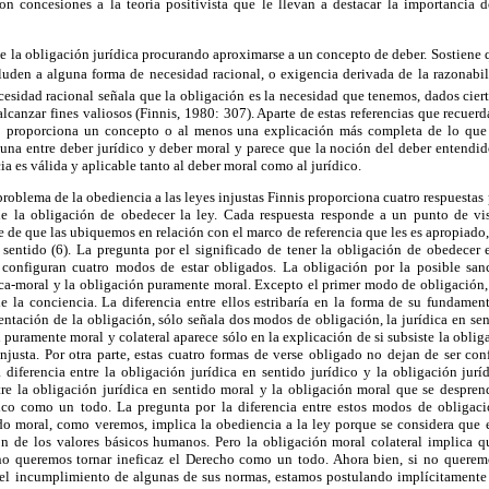
con concesiones a la teoría positivista que le llevan a destacar la importancia d
 de la obligación jurídica procurando aproximarse a un concepto de deber. Sostiene 
aluden a alguna forma de necesidad racional, o exigencia derivada de la razonabi
esidad racional señala que la obligación es la necesidad que tenemos, dados cierto
canzar fines valiosos (Finnis, 1980: 307). Aparte de estas referencias que recuerd
no proporciona un concepto o al menos una explicación más completa de lo que 
lguna entre deber jurídico y deber moral y parece que la noción del deber entendi
a es válida y aplicable tanto al deber moral como al jurídico.
problema de la obediencia a las leyes injustas Finnis proporciona cuatro respuestas 
ne la obligación de obedecer la ley. Cada respuesta responde a un punto de vis
e de que las ubiquemos en relación con el marco de referencia que les es apropiado,
 sentido (6). La pregunta por el significado de tener la obligación de obedecer 
 configuran cuatro modos de estar obligados. La obligación por la posible sanc
dica-moral y la obligación puramente moral. Excepto el primer modo de obligación,
e la conciencia. La diferencia entre ellos estribaría en la forma de su fundame
mentación de la obligación, sólo señala dos modos de obligación, la jurídica en sent
 puramente moral y colateral aparece sólo en la explicación de si subsiste la obli
njusta. Por otra parte, estas cuatro formas de verse obligado no dejan de ser co
 diferencia entre la obligación jurídica en sentido jurídico y la obligación jurí
tre la obligación jurídica en sentido moral y la obligación moral que se despren
dico como un todo. La pregunta por la diferencia entre estos modos de obligaci
ido moral, como veremos, implica la obediencia a la ley porque se considera que e
ón de los valores básicos humanos. Pero la obligación moral colateral implica 
o queremos tornar ineficaz el Derecho como un todo. Ahora bien, si no queremo
 el incumplimiento de algunas de sus normas, estamos postulando implícitamente