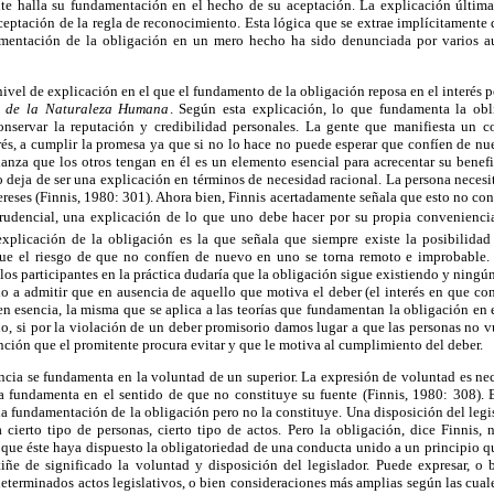
e halla su fundamentación en el hecho de su aceptación. La explicación última 
ceptación de la regla de reconocimiento. Esta lógica que se extrae implícitamente 
damentación de la obligación en un mero hecho ha sido denunciada por varios au
nivel de explicación en el que el fundamento de la obligación reposa en el interés p
o de la Naturaleza Humana
. Según esta explicación, lo que fundamenta la obl
conservar la reputación y credibilidad personales. La gente que manifiesta un 
rés, a cumplir la promesa ya que si no lo hace no puede esperar que confíen de nu
anza que los otros tengan en él es un elemento esencial para acrecentar su benef
deja de ser una explicación en términos de necesidad racional. La persona necesit
tereses (Finnis, 1980: 301). Ahora bien, Finnis acertadamente señala que esto no con
prudencial, una explicación de lo que uno debe hacer por su propia conveniencia.
xplicación de la obligación es la que señala que siempre existe la posibilidad
e el riesgo de que no confíen de nuevo en uno se torna remoto e improbable. 
los participantes en la práctica dudaría que la obligación sigue existiendo y ningún
do a admitir que en ausencia de aquello que motiva el deber (el interés en que co
, en esencia, la misma que se aplica a las teorías que fundamentan la obligación en 
o, si por la violación de un deber promisorio damos lugar a que las personas no v
nción que el promitente procura evitar y que le motiva al cumplimiento del deber.
cia se fundamenta en la voluntad de un superior. La expresión de voluntad es nece
la fundamenta en el sentido de que no constituye su fuente (Finnis, 1980: 308). E
a fundamentación de la obligación pero no la constituye. Una disposición del legi
ra cierto tipo de personas, cierto tipo de actos. Pero la obligación, dice Finnis,
 que éste haya dispuesto la obligatoriedad de una conducta unido a un principio q
 tiñe de significado la voluntad y disposición del legislador. Puede expresar, o
determinados actos legislativos, o bien consideraciones más amplias según las cuale