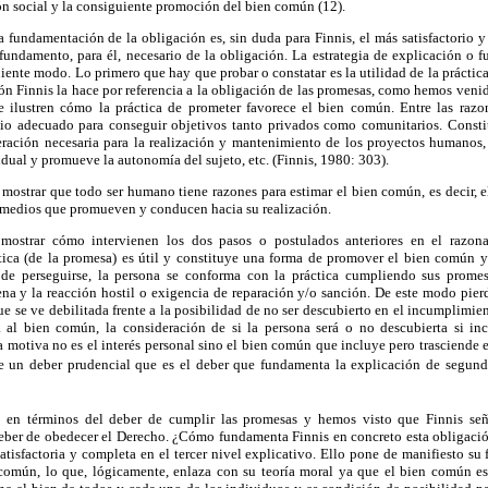
ón social y la consiguiente promoción del bien común (12).
la fundamentación de la obligación es, sin duda para Finnis, el más satisfactorio y
fundamento, para él, necesario de la obligación. La estrategia de explicación o f
iente modo. Lo primero que hay que probar o constatar es la utilidad de la práctica 
n Finnis la hace por referencia a la obligación de las promesas, como hemos venid
 ilustren cómo la práctica de prometer favorece el bien común. Entre las razo
io adecuado para conseguir objetivos tanto privados como comunitarios. Const
ración necesaria para la realización y mantenimiento de los proyectos humanos, 
vidual y promueve la autonomía del sujeto, etc. (Finnis, 1980: 303).
mostrar que todo ser humano tiene razones para estimar el bien común, es decir, el
s medios que promueven y conducen hacia su realización.
 mostrar cómo intervienen los dos pasos o postulados anteriores en el razona
ica (de la promesa) es útil y constituye una forma de promover el bien común 
e perseguirse, la persona se conforma con la práctica cumpliendo sus prome
jena y la reacción hostil o exigencia de reparación y/o sanción. De este modo pierd
ue se ve debilitada frente a la posibilidad de no ser descubierto en el incumplimie
a al bien común, la consideración de si la persona será o no descubierta si i
a motiva no es el interés personal sino el bien común que incluye pero trasciende e
 de un deber prudencial que es el deber que fundamenta la explicación de segun
en términos del deber de cumplir las promesas y hemos visto que Finnis señ
deber de obedecer el Derecho. ¿Cómo fundamenta Finnis en concreto esta obligació
tisfactoria y completa en el tercer nivel explicativo. Ello pone de manifiesto su f
 común, lo que, lógicamente, enlaza con su teoría moral ya que el bien común es