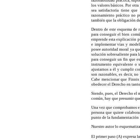
razonabilidad práctica, supo
los valores básicos. Por otr
sea satisfactoria tiene qu
razonamiento práctico no pu
también que la obligación de
Dentro de este esquema de r
para conseguir el bien comú
emprende esta explicación p
e implementar vías y model
posee autoridad moral ya qu
solución sobresaliente para 
para conseguir un fin que es
instrumento equivalente o 
ajustarnos a él y cumplir c
son razonables, es decir, n
Cabe mencionar que Finnis 
obedecer el Derecho en tanto
Siendo, pues, el Derecho el 
común, hay que presumir que
Una vez que comprobamos el 
persona que quiere colabora
punto de la fundamentación f
Nuestro autor lo esquematiza
El primer paso (A) expresa l