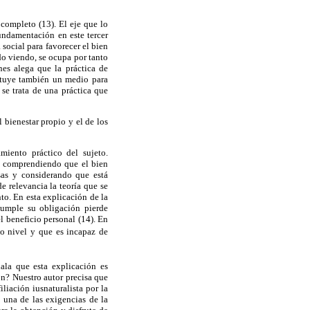
 completo (13). El eje que lo
undamentación en este tercer
social para favorecer el bien
o viendo, se ocupa por tanto
nes alega que la práctica de
ituye también un medio para
se trata de una práctica que
 bienestar propio y el de los
miento práctico del sujeto.
y comprendiendo que el bien
sas y considerando que está
e relevancia la teoría que se
nto. En esta explicación de la
ncumple su obligación pierde
l beneficio personal (14). En
do nivel y que es incapaz de
ala que esta explicación es
n? Nuestro autor precisa que
iliación iusnaturalista por la
 una de las exigencias de la