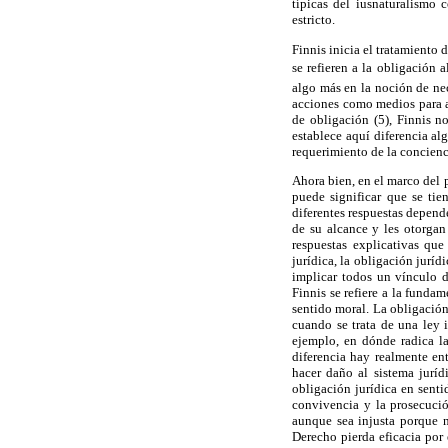
típicas del iusnaturalismo 
estricto.
Finnis inicia el tratamiento
se refieren a la obligación 
algo más en la noción de nec
acciones como medios para al
de obligación (5), Finnis 
establece aquí diferencia a
requerimiento de la concienci
Ahora bien, en el marco del 
puede significar que se tie
diferentes respuestas depend
de su alcance y les otorgan
respuestas explicativas que
jurídica, la obligación jurí
implicar todos un vínculo d
Finnis se refiere a la funda
sentido moral. La obligación
cuando se trata de una ley i
ejemplo, en dónde radica la
diferencia hay realmente en
hacer daño al sistema jurí
obligación jurídica en sent
convivencia y la prosecuci
aunque sea injusta porque n
Derecho pierda eficacia por