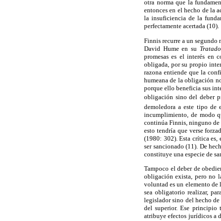
otra norma que la fundament
entonces en el hecho de la a
la insuficiencia de la fun
perfectamente acertada (10).
Finnis recurre a un segundo 
David Hume en su
Tratad
promesas es el interés en 
obligada, por su propio inte
razona entiende que la confi
humeana de la obligación no 
porque ello beneficia sus in
obligación sino del deber 
demoledora a este tipo de e
incumplimiento, de modo qu
continúa Finnis, ninguno de 
esto tendría que verse forza
(1980: 302). Esta crítica es
ser sancionado (11). De hech
constituye una especie de sa
Tampoco el deber de obedien
obligación exista, pero no 
voluntad es un elemento de l
sea obligatorio realizar, pa
legislador sino del hecho de
del superior. Ese principio
atribuye efectos jurídicos a 