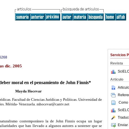
Servicios 
6268
Revista
as dic. 2005
SciELO
Articulo
 deber moral en el pensamiento de John Finnis*
Articu
Mayda Hocevar
Referen
ídicas. Facultad de Ciencias Jurídicas y Políticas. Universidad de
Como c
es. Mérida- Venezuela. mhocevar@cantv.net
SciELO
Traduc
snaturalismo contemporáneo la de John Finnis ocupa un lugar
Enviar 
culiaridades que han llevado a algunos autores a sostener que se