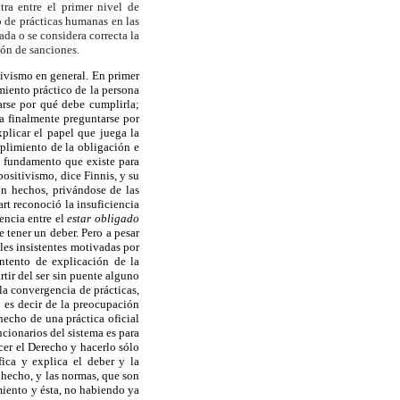
ra entre el primer
nivel de
o de
prácticas humanas en las
cada o se considera correcta la
ión de sanciones.
itivismo en general. En primer
amiento práctico de la persona
arse por qué debe cumplirla;
ía finalmente preguntarse por
plicar el papel que juega la
mplimiento de la obligación e
l fundamento que existe para
ositivismo, dice Finnis, y su
on hechos, privándose de las
art reconoció la insuficiencia
encia entre el
estar obligado
e tener un deber. Pero a pesar
les insistentes motivadas por
intento de explicación de la
tir del ser sin puente alguno
la convergencia de prácticas,
 es decir de la preocupación
hecho de una práctica oficial
ncionarios del sistema es para
er el Derecho y hacerlo sólo
ica y explica el deber y la
 hecho, y las normas, que son
imiento y ésta, no habiendo ya