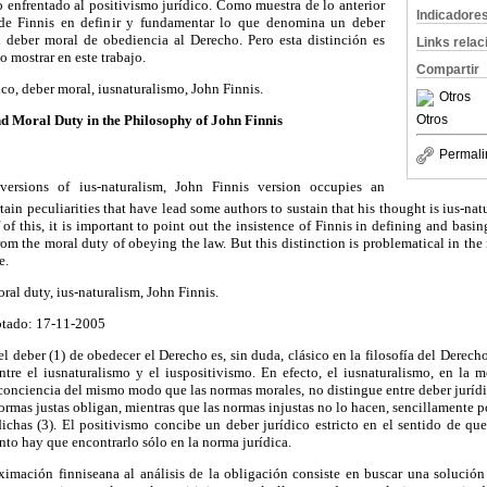
o enfrentado al positivismo jurídico. Como muestra de lo anterior
Indicadore
a de Finnis en definir y fundamentar lo que denomina un deber
el deber moral de obediencia al Derecho. Pero esta distinción es
Links rela
 mostrar en este trabajo.
Compartir
ico, deber moral, iusnaturalismo, John Finnis.
Otros
Otros
nd Moral Duty in the Philosophy of John Finnis
Permali
rsions of ius-naturalism, John Finnis version occupies an
rtain peculiarities that have lead some authors to sustain that his thought is ius-nat
 of this, it is important to point out the insistence of Finnis in defining and basing
rom the moral duty of obeying the law. But this distinction is problematical in th
e.
oral duty, ius-naturalism, John Finnis.
tado: 17-11-2005
l deber (1) de obedecer el Derecho es, sin duda, clásico en la filosofía del Derech
entre el iusnaturalismo y el iuspositivismo. En efecto, el iusnaturalismo, en la
conciencia del mismo modo que las normas morales, no distingue entre deber jurídic
normas justas obligan, mientras que las normas injustas no lo hacen, sencillamente 
has (3). El positivismo concibe un deber jurídico estricto en el sentido de q
to hay que encontrarlo sólo en la norma jurídica.
oximación finniseana al análisis de la obligación consiste en buscar una solució