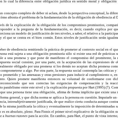
n lo cual la diferencia entre obligación jurídica en sentido moral y obligación 
un concepto completo de deber ni aclara, desde la perspectiva conceptual, la diferen
cómo afronta el problema de la fundamentación de la obligación de obediencia al 
avés de la explicación de la obligación de los compromisos promisorios, compa
sponder a la pregunta de la fundamentación, es decir, cuando explica por q
rciona un modelo de justificación de tres niveles, a saber, el relativo a la participac
o y el que se centra en el bien común. Estos niveles de justificación serán igualm
 deber de obediencia remitiendo la práctica de prometer al contexto social en el q
ersona está sujeta a una obligación promisoria sólo si existe una red de prácticas s
ale a una promesa y que pone de manifiesto el compromiso del promitente, la r
respuesta social consiste, por una parte, en la aceptación de las expresiones de 
realmente obligado por una promesa si los demás no aceptan dicha promesa como
comprometerse a algo. Por otra parte, la respuesta social contempla las críticas y 
o prometido y las amenazas y otras presiones para inducir al cumplimiento o, en 
ento. Quien promete manifiesta entonces su voluntad de conformarse con dic
econociendo que son correctas las exigencias de compensación y la reacc
o paralelismo entre este nivel y la explicación propuesta por Hart (1995) (7). Co
a que una persona tiene una obligación, afirma de forma implícita que existe u
orma general, y que dicha norma se aplica a la persona en cuestión. Imputarle un 
cia, intersubjetivamente justificada, de que realice cierta conducta aunque contrar
de la misma justificaría la crítica y eventualmente la imposición de determinadas s
o es en absoluto, pleno. Para Finnis el primer nivel explicativo de la obligación 
te a
buenas razones
para la acción. En cambio, para Hart, el punto de vista interno