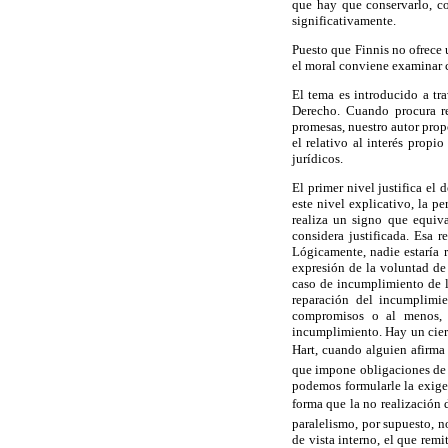
que hay que conservarlo, co
significativamente.
Puesto que Finnis no ofrece 
el moral conviene examinar 
El tema es introducido a tr
Derecho. Cuando procura re
promesas, nuestro autor propo
el relativo al interés propi
jurídicos.
El primer nivel justifica el
este nivel explicativo, la p
realiza un signo que equiv
considera justificada. Esa 
Lógicamente, nadie estaría 
expresión de la voluntad de 
caso de incumplimiento de l
reparación del incumplimi
compromisos o al menos, r
incumplimiento. Hay un ciert
Hart, cuando alguien afirm
que impone obligaciones de f
podemos formularle la exigen
forma que la no realización 
paralelismo, por supuesto, n
de vista interno, el que remi