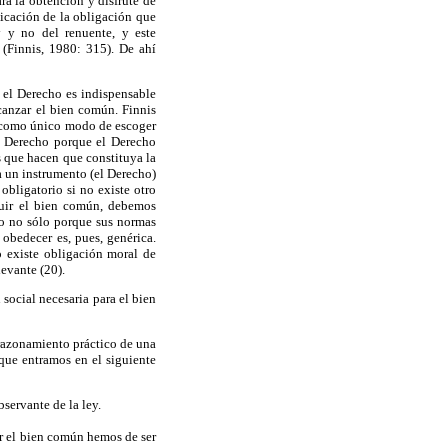
ra la obtención y disfrute de
licación de la obligación que
y y no del renuente, y este
 (Finnis, 1980: 315). De ahí
 el Derecho es indispensable
canzar el bien común. Finnis
a como único modo de escoger
l Derecho porque el Derecho
s que hacen que constituya la
a un instrumento (el Derecho)
obligatorio si no existe otro
guir el bien común, debemos
io no sólo porque sus normas
obedecer es, pues, genérica.
 existe obligación moral de
evante (20).
social necesaria para el bien
razonamiento práctico de una
que entramos en el siguiente
servante de la ley.
ar el bien común hemos de ser