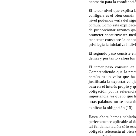
necesario para la coordinaci
El tercer nivel que explica 
configura es el bien común 
nivel podemos verla del sigu
común. Como esta explicació
de proporcionar razones que
prometer constituye un med
mantener constante la coope
privilegia la iniciativa indi
El segundo paso consiste en 
demás y por tanto valora lo
El tercer paso consiste en
Comprendiendo que la práct
común es un valor que ha d
justificada la expectativa a
basa en el interés propio y q
obligación por la referenci
importancia, ya que lo que l
otras palabras, no se trata
explicar la obligación (15).
Hasta ahora hemos hablado 
perfectamente aplicable al 
tal fundamentación sólo es sa
obligada referencia al bien