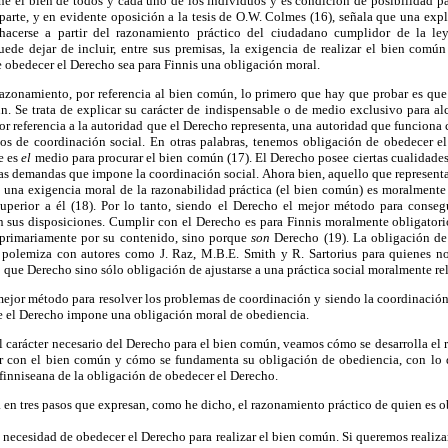
ne el bien de todos y cada uno de los individuos y es condición de posibilidad pa
a parte, y en evidente oposición a la tesis de O.W. Colmes (16), señala que una exp
e hacerse a partir del razonamiento práctico del ciudadano cumplidor de la le
ede dejar de incluir, entre sus premisas, la exigencia de realizar el bien común
 obedecer el Derecho sea para Finnis una obligación moral.
azonamiento, por referencia al bien común, lo primero que hay que probar es que
n. Se trata de explicar su carácter de indispensable o de medio exclusivo para al
or referencia a la autoridad que el Derecho representa, una autoridad que funcion
os de coordinación social. En otras palabras, tenemos obligación de obedecer e
e es
el
medio para procurar el bien común (17). El Derecho posee ciertas cualidade
las demandas que impone la coordinación social. Ahora bien, aquello que represent
 una exigencia moral de la razonabilidad práctica (el bien común) es moralmente 
superior a él (18). Por lo tanto, siendo el Derecho el mejor método para conse
on sus disposiciones. Cumplir con el Derecho es para Finnis moralmente obligator
o primariamente por su contenido, sino porque
son
Derecho (19). La obligación de 
polemiza con autores como J. Raz, M.B.E. Smith y R. Sartorius para quienes no
 que Derecho sino sólo obligación de ajustarse a una práctica social moralmente rel
mejor método para resolver los problemas de coordinación y siendo la coordinación 
 el Derecho impone una obligación moral de obediencia.
carácter necesario del Derecho para el bien común, veamos cómo se desarrolla el 
r con el bien común y cómo se fundamenta su obligación de obediencia, con lo 
inniseana de la obligación de obedecer el Derecho.
 en tres pasos que expresan, como he dicho, el razonamiento práctico de quien es ob
a necesidad de obedecer el Derecho para realizar el bien común. Si queremos realiz