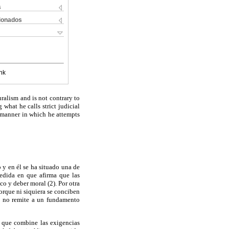
s
cionados
nk
uralism and is not contrary to
 what he calls strict judicial
e manner in which he attempts
o y en él se ha situado una de
 medida en que afirma que las
o y deber moral (2). Por otra
porque ni siquiera se conciben
ue no remite a un fundamento
n que combine las exigencias