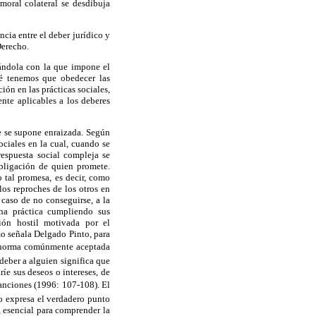
moral colateral se desdibuja
cia entre el deber jurídico y
Derecho.
rándola con la que impone el
ué tenemos que obedecer las
ión en las prácticas sociales,
ente aplicables a los deberes
ue se supone enraizada. Según
ociales en la cual, cuando se
espuesta social compleja se
obligación de quien promete.
 tal promesa, es decir, como
los reproches de los otros en
caso de no conseguirse, a la
ha práctica cumpliendo sus
ión hostil motivada por el
mo señala Delgado Pinto, para
na norma comúnmente aceptada
deber a alguien significa que
íe sus deseos o intereses, de
anciones (1996: 107-108). El
no expresa el verdadero punto
, esencial para comprender la