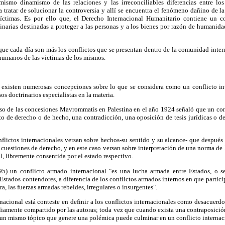
 mismo dinamismo de las relaciones y las irreconciliables diferencias entre lo
a tratar de solucionar la controversia y allí se encuentra el fenómeno dañino de la
ctimas. Es por ello que, el Derecho Internacional Humanitario contiene un c
narias destinadas a proteger a las personas y a los bienes por razón de humanida
que cada día son más los conflictos que se presentan dentro de la comunidad inter
humanos de las victimas de los mismos.
l existen numerosas concepciones sobre lo que se considera como un conflicto int
os doctrinarios especialistas en la materia.
aso de las concesiones Mavrommatis en Palestina en el año 1924 señaló que un conf
 de derecho o de hecho, una contradicción, una oposición de tesis jurídicas o de
flictos internacionales versan sobre hechos-su sentido y su alcance- que después
e cuestiones de derecho, y en este caso versan sobre interpretación de una norma de
, libremente consentida por el estado respectivo.
95) un conflicto armado internacional "es una lucha armada entre Estados, o se
stados contendores, a diferencia de los conflictos armados internos en que particip
ra, las fuerzas armadas rebeldes, irregulares o insurgentes".
rnacional está conteste en definir a los conflictos internacionales como desacuerd
iamente compartido por las autoras; toda vez que cuando exista una contraposició
 un mismo tópico que genere una polémica puede culminar en un conflicto internac