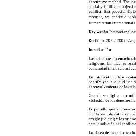
descriptive method. The con
partially fulfills its object
conflict, first peaceful dip
moment, we continue viola
Humanitarian International L
Key words:
International co
Recibido: 20-09-2005
·
Acep
Introducción
Las relaciones internacional
religiosas. En muchas ocasi
comunidad internacional cump
En este sentido, debe acota
contribuyen a que el ser h
desenvolvimiento de las rela
Cuando se origina un confli
violación de los derechos hu
Es por ello que el Derecho 
pacíficos diplomáticos (nego
arreglo judicial) y los medio
para la solución del conflict
Lo deseable es que cuando s