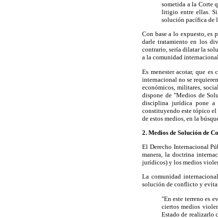
sometida a la Corte q
litigio entre ellas.
solución pacífica de l
Con base a lo expuesto, es p
darle tratamiento en los di
contrario, sería dilatar la s
a la comunidad internacional
Es menester acotar, que es
internacional no se requieren
económicos, militares, socia
dispone de "Medios de Soluc
disciplina jurídica pone a
constituyendo este tópico el 
de estos medios, en la búsque
2. Medios de Solución de Co
El Derecho Internacional Púb
manera, la doctrina interna
jurídicos) y los medios viole
La comunidad internacional 
solución de conflicto y evita
"En este terreno es 
ciertos medios violen
Estado de realizarlo