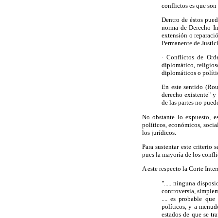
conflictos es que son
Dentro de éstos pued
norma de Derecho Int
extensión o reparació
Permanente de Justici
·
Conflictos de Orde
diplomático, religios
diplomáticos o políti
En este sentido (Rou
derecho existente" y 
de las partes no pued
No obstante lo expuesto, es
políticos, económicos, social
los jurídicos.
Para sustentar este criterio
pues la mayoría de los confli
A este respecto la Corte Inte
"..... ninguna dispo
controversia, simplem
.... es probable que
políticos, y a menu
estados de que se tr