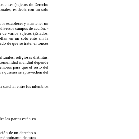
os entes (sujetos de Derecho
onales, es decir, con un solo
 por establecer y mantener un
 diversos campos de acción: -
n de varios sujetos (Estados,
ollan en un solo ente sin la
ado de que se trate, entonces
urales, religiosas distintas,
la comunidad mundial depende
iembros para que el resto del
brá quienes se aprovechen del
en suscitar entre los miembros
es las partes están en
lación de un derecho o
predominante de estos