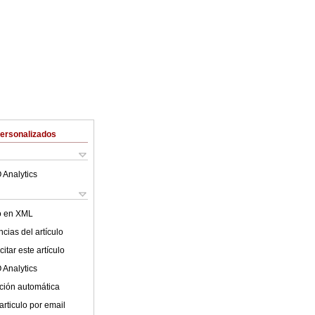
Personalizados
 Analytics
lo en XML
cias del artículo
itar este artículo
 Analytics
ción automática
articulo por email