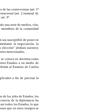
 de las controversias (art. 1º
rnacional (art. 2 numeral 4).
art. 3º.
do una serie de medios, vías,
los miembros de la comunidad
n sea susceptible de poner en
 mediante la negociación, la
u elección" (énfasis nuestro).
 antes mencionados.
ue se conoce en doctrina como
 otros Estados a un medio de
ferida al Estatuto de Carelia
licados a fin de precisar la
n de los jefes de Estados, los
 ciencia de la diplomacia ha
asi todos los Estados, lo que
iones que en otros tiempos se