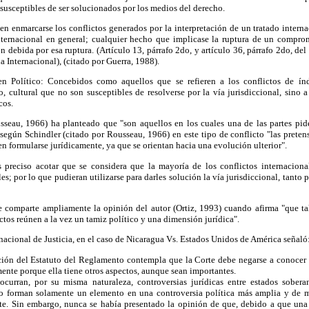
 susceptibles de ser solucionados por los medios del derecho.
en enmarcarse los conflictos generados por la interpretación de un tratado interna
ernacional en general; cualquier hecho que implicase la ruptura de un comprom
n debida por esa ruptura. (Artículo 13, párrafo 2do, y artículo 36, párrafo 2do, del
a Internacional), (citado por Guerra, 1988).
n Político: Concebidos como aquellos que se refieren a los conflictos de índo
o, cultural que no son susceptibles de resolverse por la vía jurisdiccional, sino 
cos.
sseau, 1966) ha planteado que "son aquellos en los cuales una de las partes pid
según Schindler (citado por Rousseau, 1966) en este tipo de conflicto "las preten
en formularse jurídicamente, ya que se orientan hacia una evolución ulterior".
 preciso acotar que se considera que la mayoría de los conflictos internacional
es; por lo que pudieran utilizarse para darles solución la vía jurisdiccional, tanto 
 se comparte ampliamente la opinión del autor (Ortiz, 1993) cuando afirma "que ta
ctos reúnen a la vez un tamiz político y una dimensión jurídica".
rnacional de Justicia, en el caso de Nicaragua Vs. Estados Unidos de América señaló
sición del Estatuto del Reglamento contempla que la Corte debe negarse a conocer
ente porque ella tiene otros aspectos, aunque sean importantes.
 ocurran, por su misma naturaleza, controversias jurídicas entre estados sober
do forman solamente un elemento en una controversia política más amplia y de m
ate. Sin embargo, nunca se había presentado la opinión de que, debido a que una 