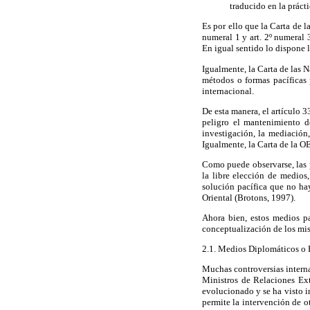
traducido en la práct
Es por ello que la Carta de l
numeral 1 y art. 2º numeral 
En igual sentido lo dispone la 
Igualmente, la Carta de las 
métodos o formas pacíficas 
internacional.
De esta manera, el artículo 
peligro el mantenimiento de
investigación, la mediación, 
Igualmente, la Carta de la O
Como puede observarse, las p
la libre elección de medios
solución pacífica que no hay
Oriental (Brotons, 1997).
Ahora bien, estos medios pa
conceptualización de los mis
2.1. Medios Diplomáticos o 
Muchas controversias internac
Ministros de Relaciones Ext
evolucionado y se ha visto i
permite la intervención de o