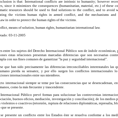
clusion is that: International conflicts are intrinsic to humanity; however rece
ives, since it minimizes the consequences (humanitarian, material, etc.) of these con
lomatic resources should be used to find solutions to the conflict, and to avoid w
ting the victims human rights in armed conflict, and the mechanisms and In
aw in order to protect the human rights of the victims.
nflict, means of solution, human rights, humanitarian international law.
tado: 03-11-2005
es entre los sujetos del Derecho Internacional Público son de índole económicas, pol
ones estas relaciones presentan marcadas diferencias que son necesarias contr
la con sus fines comunes de garantizar "la paz y seguridad internacional".
rse que han sido precisamente las diferencias irreconciliables interestatales las
umano pierda su sensatez, y por ello surgen los conflictos internacionales lo
ciones internacionales entre sus miembros.
cto internacional siempre se teme por las consecuencias que se desencadenan, entr
manos, como la más frecuente y trascendente.
Internacional Público prevé formas para solucionar las controversias internacio
ciación, buenos oficios, mediación, investigación y conciliación); de los medios pac
s violentos o coactivos (retorsión, ruptura de relaciones diplomáticas, represalia, b
o que se presente.
e presente un conflicto entre los Estados éste se resuelva conforme a los med