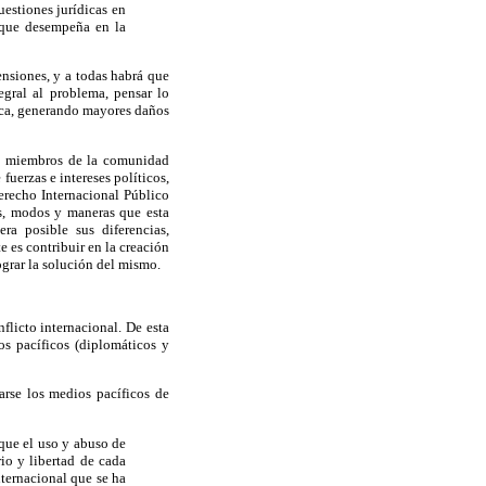
uestiones jurídicas en
l que desempeña en la
ensiones, y a todas habrá que
egral al problema, pensar lo
nunca, generando mayores daños
os miembros de la comunidad
fuerzas e intereses políticos,
Derecho Internacional Público
as, modos y maneras que esta
ra posible sus diferencias,
e es contribuir en la creación
lograr la solución del mismo.
flicto internacional. De esta
os pacíficos (diplomáticos y
arse los medios pacíficos de
que el uso y abuso de
rio y libertad de cada
ternacional que se ha