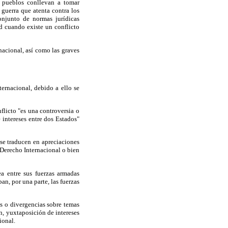
s pueblos conllevan a tomar
 guerra que atenta contra los
onjunto de normas jurídicas
d cuando existe un conflicto
nacional, así como las graves
ernacional, debido a ello se
licto "es una controversia o
 intereses entre dos Estados"
 se traducen en apreciaciones
 Derecho Internacional o bien
a entre sus fuerzas armadas
an, por una parte, las fuerzas
os o divergencias sobre temas
n, yuxtaposición de intereses
ional.