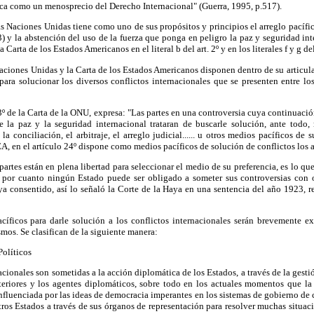
ica como un menosprecio del Derecho Internacional" (Guerra, 1995, p.517).
as Naciones Unidas tiene como uno de sus propósitos y principios el arreglo pacífico
3) y la abstención del uso de la fuerza que ponga en peligro la paz y seguridad inte
Carta de los Estados Americanos en el literal b del art. 2º y en los literales f y g del 
Naciones Unidas y la Carta de los Estados Americanos disponen dentro de su articula
para solucionar los diversos conflictos internacionales que se presenten entre 
33º de la Carta de la ONU, expresa: "Las partes en una controversia cuya continuació
 la paz y la seguridad internacional trataran de buscarle solución, ante todo,
la conciliación, el arbitraje, el arreglo judicial...... u otros medios pacíficos de s
EA, en el artículo 24º dispone como medios pacíficos de solución de conflictos los
artes están en plena libertad para seleccionar el medio de su preferencia, es lo q
, por cuanto ningún Estado puede ser obligado a someter sus controversias con
a consentido, así lo señaló la Corte de la Haya en una sentencia del año 1923, re
cíficos para darle solución a los conflictos internacionales serán brevemente exp
mos. Se clasifican de la siguiente manera:
Políticos
ionales son sometidas a la acción diplomática de los Estados, a través de la gestió
eriores y los agentes diplomáticos, sobre todo en los actuales momentos que la
nfluenciada por las ideas de democracia imperantes en los sistemas de gobierno de c
tros Estados a través de sus órganos de representación para resolver muchas situac