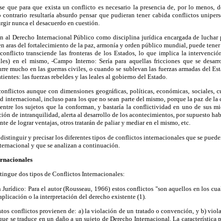
e que para que exista un conflicto es necesario la presencia de, por lo menos, d
o contrario resultaría absurdo pensar que pudieran tener cabida conflictos unipers
urgir nunca el desacuerdo en cuestión.
an al Derecho Internacional Público como disciplina jurídica encargada de luchar
 aras del fortalecimiento de la paz, armonía y orden público mundial, puede tener
onflicto transciende las fronteras de los Estados, lo que implica la intervenció
les) en el mismo, -Campo Interno: Sería para aquellas fricciones que se desarr
urre mucho en las guerras civiles, o cuando se sublevan las fuerzas armadas del Est
entes: las fuerzas rebeldes y las leales al gobierno del Estado.
nflictos aunque con dimensiones geográficas, políticas, económicas, sociales, cult
ad internacional, incluso para los que no sean parte del mismo, porque la paz de 
entre los sujetos que la conforman, y bastaría la conflictividad en uno de sus m
ión de intranquilidad, alerta al desarrollo de los acontecimientos, por supuesto ha
te de lograr ventajas, otros tratarán de paliar y mediar en el mismo, etc.
istinguir y precisar los diferentes tipos de conflictos internacionales que se pued
ternacional y que se analizan a continuación.
ernacionales
stingue dos tipos de Conflictos Internacionales:
Jurídico: Para el autor (Rousseau, 1966) estos conflictos "son aquellos en los cual
aplicación o la interpretación del derecho existente (1).
stos conflictos provienen de: a) la violación de un tratado o convención, y b) vio
que se traduce en un daño a un sujeto de Derecho Internacional. La característica 