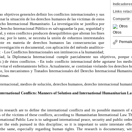
Indicadore
Links rela
o objetivos generales definir los conflictos internacionales y sus
Compartir
nar la situación de los derechos humanos de las victimas de estos
cho Internacional Humanitario. La investigación se justifica por
Otros
 Derecho Internacional Público es salvaguardar la paz, seguridad y
Otros
l, y estos conflictos producen desequilibrios que alteran los fines
na; por lo tanto, se necesita la unión de esfuerzos interestatales
Permali
ente en materia de derechos humanos las consecuencias que
investigación es documental, con aplicación del método analítico-
: - Los Conflictos Internacionales son intrínsecos a la humanidad;
dad, la Diplomacia Internacional cumple parcialmente sus objetivos, porque 
tc.) de éstos conflictos. - En todo conflicto internacional debe agotarse los med
 evitar el enfrentamiento bélico. Actualmente, se continúan violando los derechos 
to, los mecanismos y Tratados Internacionales del Derecho Internacional Humanita
timas.
nternacional, medios de solución, derechos humanos, derecho internacional humani
nternational Conflicts: Manners of Solution and International Humanitarian L
is research are to define the international conflicts and its possible manners of
 of the victims of these conflicts, according to Humanitarian International Law. The
ernational Public Law is to safeguard international peace, security and public order
r the ends pursued in this discipline; so it is important to unite interstate eff
he same, especially regarding human rights. The research is documentary, wit