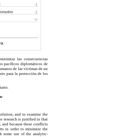
s
cionados
nk
minimiza las consecuencias
ios pacíficos diplomáticos de
humanos de las victimas de un
rio para la protección de los
tario.
aw
 solution, and to examine the
 research is justified in that
, and because these conflicts
orts in order to minimize the
h some use of the analytic-