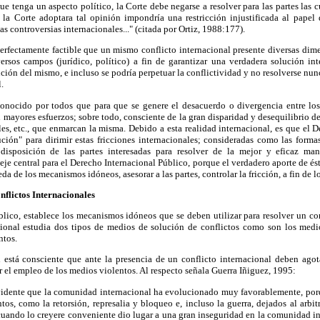
ue tenga un aspecto político, la Corte debe negarse a resolver para las partes las c
 Si la Corte adoptara tal opinión impondría una restricción injustificada al pape
as controversias internacionales..." (citada por Ortiz, 1988:177).
erfectamente factible que un mismo conflicto internacional presente diversas dim
versos campos (jurídico, político) a fin de garantizar una verdadera solución int
olución del mismo, e incluso se podría perpetuar la conflictividad y no resolverse 
.
 conocido por todos que para que se genere el desacuerdo o divergencia entre l
 mayores esfuerzos; sobre todo, consciente de la gran disparidad y desequilibrio de 
les, etc., que enmarcan la misma. Debido a esta realidad internacional, es que el 
ión" para dirimir estas fricciones internacionales; consideradas como las form
 disposición de las partes interesadas para resolver de la mejor y eficaz mane
eje central para el Derecho Internacional Público, porque el verdadero aporte de ést
da de los mecanismos idóneos, asesorar a las partes, controlar la fricción, a fin de 
nflictos Internacionales
lico, establece los mecanismos idóneos que se deben utilizar para resolver un con
cional estudia dos tipos de medios de solución de conflictos como son los medi
ntos.
está consciente que ante la presencia de un conflicto internacional deben agot
r el empleo de los medios violentos. Al respecto señala Guerra Iñiguez, 1995:
evidente que la comunidad internacional ha evolucionado muy favorablemente, por
tos, como la retorsión, represalia y bloqueo e, incluso la guerra, dejados al arbit
 cuando lo creyere conveniente dio lugar a una gran inseguridad en la comunidad in