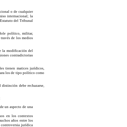
cional o de cualquier
iso internacional; la
 Estatuto del Tribunal
le político, militar,
a través de los medios
e la modificación del
siones contradictorias
es tienen matices jurídicos,
para los de tipo político como
l distinción debe rechazarse,
:
 de un aspecto de una
anos en los contextos
uchos años entre los
controversia jurídica