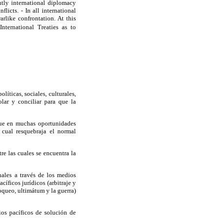
ntly international diplomacy
flicts. - In all international
arlike confrontation. At this
ternational Treaties as to
íticas, sociales, culturales,
olar y conciliar para que la
 que en muchas oportunidades
 cual resquebraja el normal
e las cuales se encuentra la
nales a través de los medios
íficos jurídicos (arbitraje y
loqueo, ultimátum y la guerra)
ios pacíficos de solución de