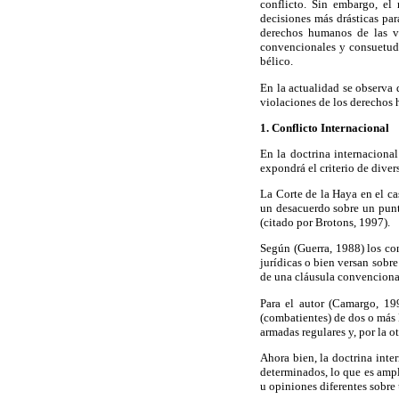
conflicto. Sin embargo, el
decisiones más drásticas par
derechos humanos de las ví
convencionales y consuetudi
bélico.
En la actualidad se observa 
violaciones de los derechos 
1. Conflicto Internacional
En la doctrina internaciona
expondrá el criterio de divers
La Corte de la Haya en el c
un desacuerdo sobre un punto
(citado por Brotons, 1997).
Según (Guerra, 1988) los con
jurídicas o bien versan sobr
de una cláusula convencional
Para el autor (Camargo, 19
(combatientes) de dos o más E
armadas regulares y, por la ot
Ahora bien, la doctrina inte
determinados, lo que es ampl
u opiniones diferentes sobre