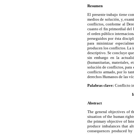
Resumen
El presente trabajo tiene com
medios de solución, y, exami
conflictos, conforme al Dere
cuanto el fin primordial del
el orden público internaciona
perseguidos por ésta discipli
para minimizar especialm
producen los conflictos. La 
descriptivo. Se concluye que
sin embargo en la actuali
(humanitarias, materiales, e
solución de conflictos, para
conflicto armado, por lo tan
derechos Humanos de las víc
Palabras clave:
Conflicto i
I
Abstract
The general objectives of th
situation of the human rights
the primary objective of Int
produce imbalances that alte
consequences produced by t