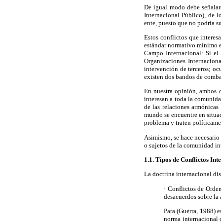
De igual modo debe señalars
Internacional Público), de l
ente, puesto que no podría s
Estos conflictos que interes
estándar normativo mínimo en
Campo Internacional: Si el c
Organizaciones Internaciona
intervención de terceros; oc
existen dos bandos de combati
En nuestra opinión, ambos co
interesan a toda la comunid
de las relaciones armónicas 
mundo se encuentre en situac
problema y traten políticamen
Asimismo, se hace necesario d
o sujetos de la comunidad in
1.1. Tipos de Conflictos Int
La doctrina internacional di
·
Conflictos de Orden 
desacuerdos sobre la 
Para (Guerra, 1988) e
norma internacional 