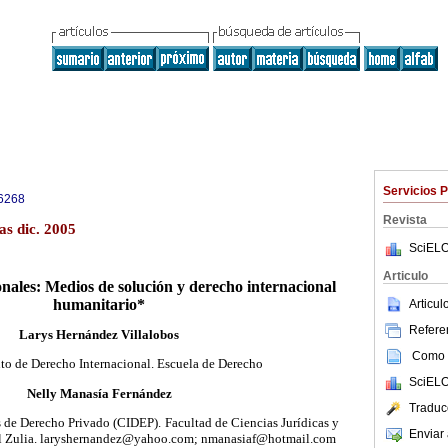
Servicios 
6268
Revista
as dic. 2005
SciELO
Articulo
onales: Medios de solución y derecho internacional
humanitario*
Articu
Referen
Larys Hernández Villalobos
Como c
o de Derecho Internacional. Escuela de Derecho
SciELO
Nelly Manasía Fernández
Traduc
s de Derecho Privado (CIDEP).
Facultad de Ciencias Jurídicas y
Enviar 
del Zulia. laryshernandez@yahoo.com; nmanasiaf@hotmail.com