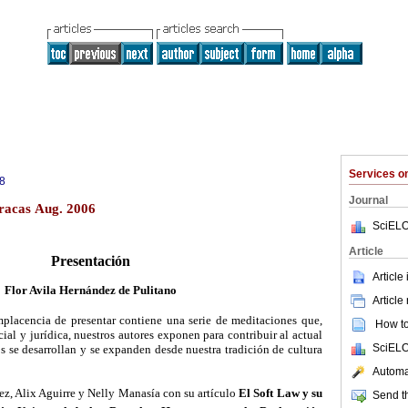
Services 
8
Journal
aracas Aug. 2006
SciELO
Article
Presentación
Article
Flor Avila Hernández de Pulitano
Article
placencia de presentar contiene una serie de meditaciones que,
How to 
ocial y jurídica, nuestros autores exponen para contribuir al actual
SciELO
 se desarrollan y se expanden desde nuestra tradición de cultura
Automat
, Alix Aguirre y Nelly Manasía con su artículo 
El Soft Law y su
Send th