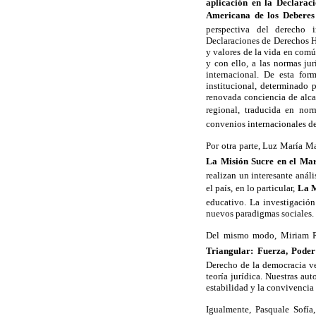
aplicación en la Declarac
Americana de los Deberes
perspectiva del derecho i
Declaraciones de Derechos 
y valores de la vida en comú
y con ello, a las normas ju
internacional. De esta form
institucional, determinado p
renovada conciencia de alca
regional, traducida en norm
convenios internacionales d
Por otra parte, Luz María Ma
La Misión Sucre en el Mar
realizan un interesante análi
el país, en lo particular, 
La
M
educativo. La investigación 
nuevos paradigmas sociales.
Del mismo modo, Miriam Ri
Triangular: Fuerza, Pode
Derecho de la democracia ve
teoría jurídica. Nuestras au
estabilidad y la convivencia
Igualmente, Pasquale Sofía,