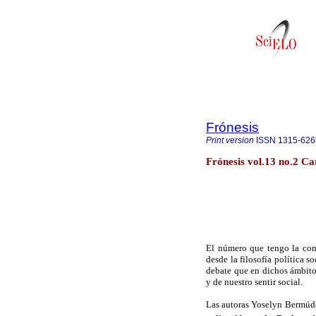
Frónesis
Print version
ISSN
1315-626
Frónesis vol.13 no.2 C
El número que tengo la com
desde la filosofía política s
debate que en dichos ámbitos
y de nuestro sentir social.
Las autoras Yoselyn Bermúdez