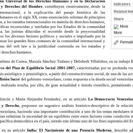
ión Universal de los Derechos Humanos y en la Declaración
Indicators
 y Derechos del Hombre
, contribuyen creativamente, desde la
Related lin
nternacional, a la explicación del pasaje histórico de las
Humanos en el siglo XX, como enunciación solemne de principios
Share
n, a los tratados internacionales en materia de derechos humanos,
rídicas reconocidas y tuteladas por los Estados de la comunidad
More
a, las juristas dilucidan el recorrido desde la proyectualidad
More
or los diversos factores políticos y sociales e impulsado por la
nzar los grandes fines comunes de la comunidad internacional y
Permali
as del soft law a la juridicidad contenida en los tratados y
e derechos humanos.
rtínez de Correa, Maxula Sánchez Tudares y Delisbeth Villalobos, en su trabajo 
L
co del Plan de Equilibrio Social 2001-2007,
caracterizadas por su profunda vo
sis axiológico y praxiológico, a partir del constructivismo social, de una de las ac
isión Sucre
 del gobierno venezolano, como respuesta a la deuda social venezolana
realizada resulta, por ello, de gran actualidad e interés científico, permitiendo 
ncón y María Alejandra Fernández, en su artículo 
La Democracia Venezolan
r y Derecho
, proponen un sugestivo análisis histórico-descriptivo de la relaci
nezolana, haciendo una importante contribución a uno de los temas medulares de l
toras enfatizan la necesidad de un equilibrio entre estos factores como condición 
 pacífica democrática en el país, siendo este último uno de los fines supremos del
 en su artículo 
India: El Nacimiento de una Potencia Moderna
, describe 