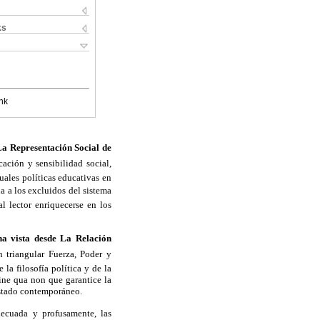
ks
nk
a Representación Social de
cación y sensibilidad social,
tuales políticas educativas en
 a los excluidos del sistema
al lector enriquecerse en los
a vista desde La Relación
ón triangular Fuerza, Poder y
a filosofía política y de la
sine qua non que garantice la
 Estado contemporáneo.
adecuada y profusamente, las