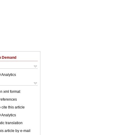
on Demand
 Analytics
 in xml format
 references
cite this article
 Analytics
ic translation
is article by e-mail