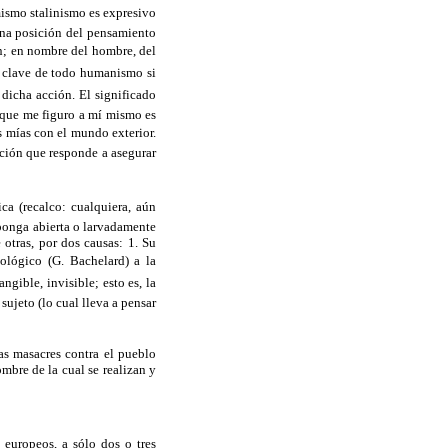
 mismo stalinismo es expresivo
una posición del pensamiento
n; en nombre del hombre, del
ón, clave de todo humanismo si
 dicha acción. El significado
 que me figuro a mí mismo es
as mías con el mundo exterior.
ción que responde a asegurar
ica (recalco: cualquiera, aún
ponga abierta o larvadamente
otras, por dos causas: 1. Su
ológico (G. Bachelard) a la
gible, invisible; esto es, la
sujeto (lo cual lleva a pensar
las masacres contra el pueblo
mbre de la cual se realizan y
europeos, a sólo dos o tres