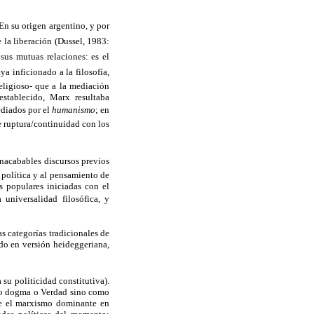
En su origen argentino, y por
la liberación (Dussel, 1983:
sus mutuas relaciones: es el
inficionado a la filosofía,
eligioso- que a la mediación
establecido, Marx resultaba
ediados por el
humanismo
; en
e ruptura/continuidad con los
inacabables discursos previos
 política y al pensamiento de
s populares iniciadas con el
 universalidad filosófica, y
s categorías tradicionales de
odo en versión heideggeriana,
su politicidad constitutiva).
como dogma o Verdad sino como
ue el marxismo dominante en