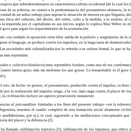
uropeos que sobredeterminaron su característica cultura occidental (de la cual los
esar de su pobreza, en cuanto a la predominancia del pensamiento abstracto, la t
cesidad de un arduo trabajo para superar la situación de miseria en que llegaron, d
a ética del esfuerzo, del ahorro, del orden, culto a la medida, a lo austero, al c
 la requerida por el capitalismo en sus inicios, según lo explica Max Weber en re
al goce para seguir los requerimientos de la acumulación.
o con cuidado la oposición entre libre salida de la pulsión y surgimiento de la cu
impone el lenguaje, se produce
contra
los impulsos, en la larga tarea de domesticarlo
. Las sociedades más culturalizadas (en lo referido a su cultura formal, lo que s
 las más reprimidas.
iduales o colectivo-históricos) muy reprimidos tienden, como una de sus conformaci
. Cuanto menos gozo, más me molestan los que gozan. Lo insoportable es el goce d
41).
 otro, de hecho no pienso; el pensamiento, producido contra el impulso, es fruto 
do por la realización del impulso tengo, a la vez, más carga contra el placer de lo
í, la civilización incluye un aspecto persecutorio inmanente.
encias al psicoanálisis -limitadas a los fines del presente trabajo- con la referenc
rgentina, tenemos el cuadro completo de una formación social altamente civiliza
analfabetismo, por ej.), la cual, siguiendo a las mediaciones conceptuales que
ria del placer y la diferencia (2).
ha llamado sublimación represiva (3); sublimación de los impulsos, que ofrece a 