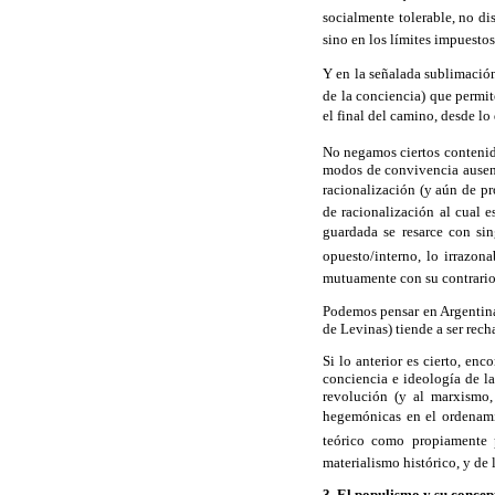
socialmente tolerable, no dis
sino en los límites impuestos
Y en la señalada sublimación 
de la conciencia) que permit
el final del camino, desde lo
No negamos ciertos contenid
modos de convivencia ausent
racionalización (y aún de p
de racionalización al cual 
guardada se resarce con si
opuesto/interno, lo irrazon
mutuamente con su contrario 
Podemos pensar en Argentina 
de Levinas) tiende a ser rec
Si lo anterior es cierto, en
conciencia e ideología de l
revolución (y al marxismo, 
hegemónicas en el ordenamie
teórico como propiamente 
materialismo histórico, y de 
3. El populismo y su concep