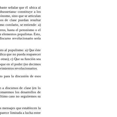
baste señalar que él ubica al
husseriana- constituye a los
utónomo, sino que se articulan
sos de clase puedan resultar
mo corolario, se entiende: a)
ros, hasta el peronismo o el
e elementos populistas. Esto,
iscurso revolucionario sería
nto al populismo: a) Que éste
ndica que no pueda reaparecer
 otras); c) Que su función sea
loque en el poder (no decimos
ovimientos revolucionarios.
to para la discusión de esos
n a discursos de clase (en lo
etomaremos los desarrollos de
último caso no seguiremos su
os mensajes que establecen la
parece limitada a lucha entre