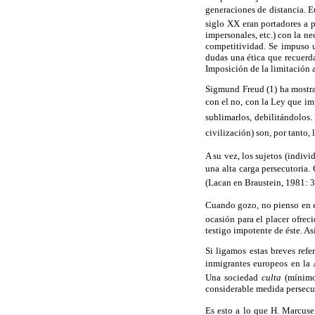
generaciones de distancia. E
siglo XX eran portadores a p
impersonales, etc.) con la ne
competitividad. Se impuso un
dudas una ética que recuerda
Imposición de la limitación 
Sigmund Freud (1) ha mostrad
con el no, con la Ley que 
sublimarlos, debilitándolos
civilización) son, por tanto,
A su vez, los sujetos (indiv
una alta carga persecutoria
(Lacan en Braustein, 1981: 3
Cuando gozo, no pienso en el
ocasión para el placer ofreci
testigo impotente de éste. As
Si ligamos estas breves refer
inmigrantes europeos en la A
Una sociedad
culta
(mínimo 
considerable medida persecuto
Es esto a lo que H. Marcuse 