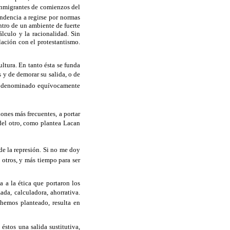
 inmigrantes de comienzos del
endencia a regirse por normas
entro de un ambiente de fuerte
álculo y la racionalidad. Sin
lación con el protestantismo.
ltura. En tanto ésta se funda
s y de demorar su salida, o de
e ha denominado equívocamente
ones más frecuentes, a portar
el otro, como plantea Lacan
de la represión. Si no me doy
s otros, y más tiempo para ser
ia a la ética que portaron los
da, calculadora, ahorrativa.
 hemos planteado, resulta en
éstos una salida sustitutiva,