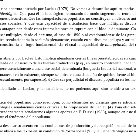
rica apertura iniciada por Laclau (1979). No vamos a desarrollar aquí su teoría: 
ideológico
. Que para él lo ideológico -retomando de modo sugerente la teoría alt
ciones discursivas. Que las interpelaciones populistas no constituyen un discurso a
lases sociales. Y que esta capacidad de articulación hace que múltiples discur
do antagonicen desde estas interpelaciones en ruptura con el bloque dominante. Co
er múltiples, desde el nazismo, al ruso de 1890 o al estadounidense de los granje
ica revolucionaria lo será más plenamente, cuando en su discurso incluya y articul
 constituiría un logro fundamental, sin el cual la capacidad de
interpelación
del d
ca
abierta por Laclau. Esto implica abandonar ciertas líneas preestablecidas en cua
nada del desarrollo de las fuerzas productivas (p.ej., en nuestro continente, nada i
ece esencialmente a una clase social determinada (burguesía industrial nacional, u
manecer en lo existente; siempre se ubica en una situación de quiebre frente al b
cesariamente, por supuesto); d) Que sea perjudicial el discurso populista en los m
 detallado en Laclau, y lamentablemente no podemos aquí sino remitir a su tex
ática del populismo como
ideología
, como elementos no clasistas que se articula
logía), señalaremos ciertas críticas a la proposición de Laclau (4). Para ello r
ecundariamente señalaremos algunos aportes de E. Dussel (1983), aunque en este 
bre el fenómeno del populismo.
a destacar su acento en las condiciones de producción y de recepción social de l
 se ubica a los textos en su condición de
forma
social (5), y la lucha ideológica no a