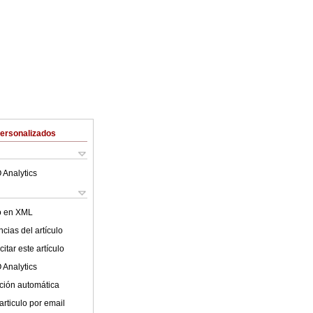
Personalizados
 Analytics
lo en XML
cias del artículo
itar este artículo
 Analytics
ción automática
articulo por email