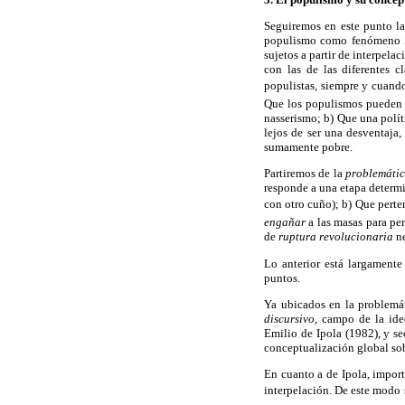
Seguiremos en este punto la 
populismo como fenómeno
sujetos a partir de interpela
con las de las diferentes c
populistas, siempre y cuan
Que los populismos pueden s
nasserismo; b) Que una polít
lejos de ser una desventaja,
sumamente pobre.
Partiremos de la
problemáti
responde a una etapa determi
con otro cuño); b) Que perten
engañar
a las masas para per
de
ruptura revolucionaria
ne
Lo anterior está largamente
puntos.
Ya ubicados en la problem
discursivo
, campo de la ideo
Emilio de Ipola (1982), y s
conceptualización global so
En cuanto a de Ipola, import
interpelación. De este modo