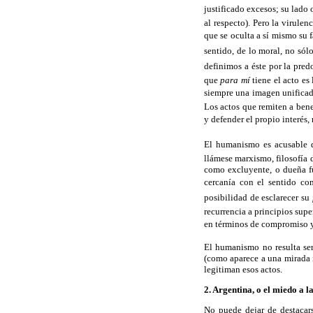
justificado excesos; su lado 
al respecto). Pero la virul
que se oculta a sí mismo su f
sentido, de lo moral, no sólo
definimos a éste por la pred
que
para mí
tiene el acto es
siempre una imagen unificad
Los actos que remiten a ben
y defender el propio interés,
El humanismo es acusable 
llámese marxismo, filosofía
como excluyente, o dueña fu
cercanía con el sentido com
posibilidad de esclarecer su
recurrencia a principios supe
en términos de compromiso y
El humanismo no resulta ser,
(como aparece a una mirada i
legitiman esos actos.
2. Argentina, o el miedo a l
No puede dejar de destacar