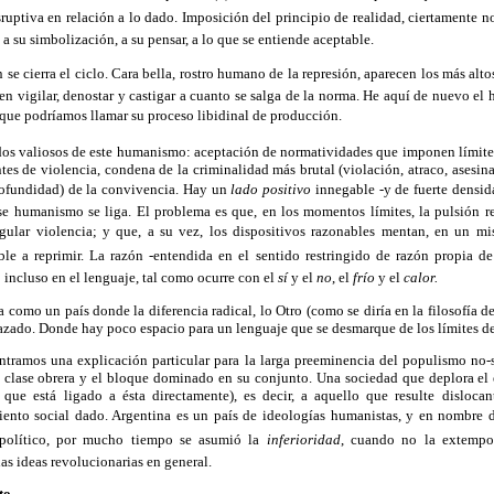
ruptiva en relación a lo dado. Imposición del principio de realidad, ciertamente no
 a su simbolización, a su pensar, a lo que se entiende aceptable.
se cierra el ciclo. Cara bella, rostro humano de la represión, aparecen los más alto
en vigilar, denostar y castigar a cuanto se salga de la norma. He aquí de nuevo e
 que podríamos llamar su proceso libidinal de producción.
os valiosos de este humanismo: aceptación de normatividades que imponen límite 
es de violencia, condena de la criminalidad más brutal (violación, atraco, asesin
rofundidad) de la convivencia. Hay un
lado positivo
innegable -y de fuerte densid
ese humanismo se liga. El problema es que, en los momentos límites, la pulsión r
ngular violencia; y que, a su vez, los dispositivos razonables mentan, en un
able a reprimir. La razón -entendida en el sentido restringido de razón propia 
incluso en el lenguaje, tal como ocurre con el
sí
y el
no
, el
frío
y el
calor.
como un país donde la diferencia radical, lo Otro (como se diría en la filosofía de 
hazado. Donde hay poco espacio para un lenguaje que se desmarque de los límites de
contramos una explicación particular para la larga preeminencia del populismo no-s
a clase obrera y el bloque dominado en su conjunto. Una sociedad que deplora el 
que está ligado a ésta directamente), es decir, a aquello que resulte disloca
nto social dado. Argentina es un país de ideologías humanistas, y en nombre de
político, por mucho tiempo se asumió la
inferioridad
, cuando no la extempor
las ideas revolucionarias en general.
to