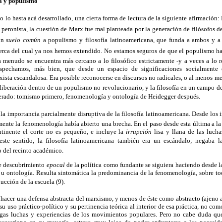
a y populismo
lo hasta acá desarrollado, una cierta forma de lectura de la siguiente afirmación: 
eronista, la cuestión de Marx fue mal planteada por la generación de filósofos de 
 un
suelo común
a populismo y filosofía latinoamericana, que funda a ambos y a 
acerca del cual ya nos hemos extendido. No estamos seguros de que el populismo haya 
a menudo se encuentra más cercano a lo filosófico estrictamente -y a veces a lo r
ospechamos, más bien, que desde un espacio de significaciones socialmente 
marxista escandalosa. Era posible reconocerse en discursos no radicales, o al menos m
a liberación dentro de un populismo no revolucionario, y la filosofía en un campo d
lerado: tomismo primero, fenomenología y ontología de Heidegger después.
 importancia parcialmente disruptiva de la filosofía latinoamericana. Desde los 
amente la fenomenología había abierto una brecha. En el paso desde esta última a la
ntinente el corte no es pequeño, e incluye la
irrupción
lisa y llana de las lucha
te sentido, la filosofía latinoamericana también era un escándalo; negaba la
o del recinto académico.
te descubrimiento
epocal
de la política como fundante se siguiera haciendo desde la
a u ontología. Resulta sintomática la predominancia de la fenomenología, sobre t
cción de la escuela (9).
hacer una defensa abstracta del marxismo, y menos de éste como abstracto (ajeno a 
 su uso práctico-político y su pertinencia teórica al interior de esa práctica, no 
argas luchas y experiencias de los movimientos populares. Pero no cabe duda q