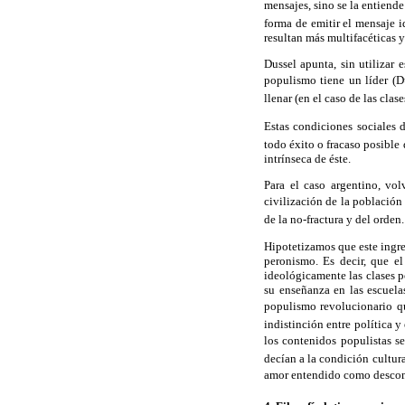
mensajes, sino se la entien
forma de emitir el mensaje i
resultan más multifacéticas y
Dussel apunta, sin utilizar
populismo tiene un líder (Du
llenar (en el caso de las clase
Estas condiciones sociales 
todo éxito o fracaso posible 
intrínseca de éste.
Para el caso argentino, vol
civilización de la població
de la no-fractura y del orden.
Hipotetizamos que este ingre
peronismo. Es decir, que e
ideológicamente las clases po
su enseñanza en las escuela
populismo revolucionario q
indistinción entre política 
los contenidos populistas se 
decían a la condición cultura
amor entendido como descomp