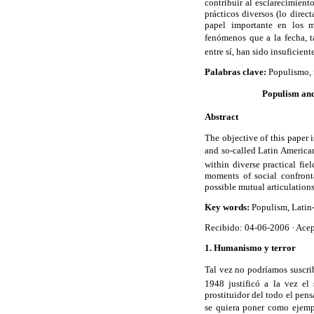
contribuir al esclarecimien
prácticos diversos (lo dire
papel importante en los m
fenómenos que a la fecha, t
entre sí, han sido insuficien
Palabras clave:
Populismo, f
Populism and
Abstract
The objective of this paper 
and so-called Latin America
within diverse practical fie
moments of social confront
possible mutual articulations
Key words:
Populism, Latin
Recibido: 04-06-2006 · Ace
1. Humanismo y terror
Tal vez no podríamos suscrib
1948 justificó a la vez el
prostituidor del todo el pens
se quiera poner como ejemp