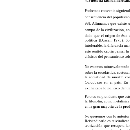
4. Filosofía latinoamerican
Podremos convenir, siguiendo 
consecuencia del populismo p
93). Afirmamos que existe
campo de la civilización, 
dado que el origen de ésta 
política (Dussel, 1973). S
intolerable, la diferencia 
este sentido cabría pensar l
clásicos del pensamiento to
No estamos minusvalorando la
sobre la escolástica, costos
la socialidad de nuestro co
Cordobazo en el país. En es
explicitaba lo político dentr
Pero es sorprendente que es
la filosofía, como metafísic
en la gran mayoría de la produ
No queremos con lo anterior 
Reivindicarlo es reivindicar
teorización que recupera l