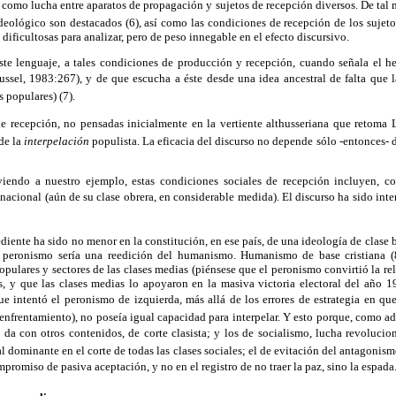
de como lucha entre aparatos de propagación y sujetos de recepción diversos. De tal 
deológico son destacados (6), así como las condiciones de recepción de los sujetos
 dificultosas para analizar, pero de peso innegable en el efecto discursivo.
 este lenguaje, a tales condiciones de producción y recepción, cuando señala el 
ssel, 1983:267), y de que escucha a éste desde una idea ancestral de falta que l
s populares) (7).
de recepción, no pensadas inicialmente en la vertiente althusseriana que retoma
de la
interpelación
populista. La eficacia del discurso no depende sólo -entonces- 
viendo a nuestro ejemplo, estas condiciones sociales de recepción incluyen, c
n nacional (aún de su clase obrera, en considerable medida). El discurso ha sido in
diente ha sido no menor en la constitución, en ese país, de una ideología de clase b
l peronismo sería una reedición del humanismo. Humanismo de base cristiana (8
pulares y sectores de las clases medias (piénsese que el peronismo convirtió la rel
s, y que las clases medias lo apoyaron en la masiva victoria electoral del año 1
ue intentó el peronismo de izquierda, más allá de los errores de estrategia en qu
y enfrentamiento), no poseía igual capacidad para interpelar. Y esto porque, como ad
da con otros contenidos, de corte clasista; y los de socialismo, lucha revolucionari
l dominante en el corte de todas las clases sociales; el de evitación del antagonismo
romiso de pasiva aceptación, y no en el registro de no traer la paz, sino la espada