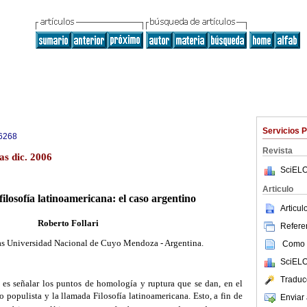
Servicios 
6268
Revista
as dic. 2006
SciELO
Articulo
filosofía latinoamericana: el caso argentino
Articu
Roberto Follari
Referen
cas Universidad Nacional de Cuyo Mendoza - Argentina.
Como c
SciELO
Traduc
o es señalar los puntos de homología y ruptura que se dan, en el
o populista y la llamada Filosofía latinoamericana. Esto, a fin de
Enviar 