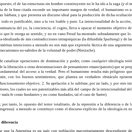
opuesto, el de las estructuras sin hombre constituyente no le ha ido a la zaga (y el
encia de la frase citada esconde un importante margen de verdad; el humanismo es 
az bárbara, y que presenta un discurso ideal para la producción de dicha ocultació
 todo es justificable, sino a la vez loable y puro. La intencionalidad de la acci
ominancia del yo, la conciencia, el cogito, lleva a opacar el momento objetivo de
 lo que le otorga su sentido; y no en vano Freud ha mostrado sobradamente que lo
a-idealizada de mis contradicciones intrapsíquicas (la difundida
Spaltung
) y de l
eméritas intenciones a menudo no son más que expresión fáctica de una argumenta
 mecanismos no-sabidos de la voluntad de poder (Nietzsche).
de canalizar operaciones de dominación y poder, como
cualquier
ideología teór
 de la liberación u otras denominaciones de pensamiento emancipatorio) que se pro
ndamental del acceso a la verdad. Pero el humanismo resulta más peligroso que 
ún, con los buenos sentimientos, que plantea un verdadero obstáculo epistem
funcionamiento
objetivo; 2. Su apelación a lo sublime, por un lado, y por otro intan
riores, los cuales no son patentizables más allá del campo de la intencionalidad del 
 mala fe como fundantes y no como fundados, tal el caso de Sartre).
 por tanto, lo opuesto del terror totalitario, de la represión a la diferencia o de 
ngenua): a menudo se constituye como el discurso explícito de la ideología en no
a diferencia
se que la Argentina es un país con población mayoritariamente descendiente de 