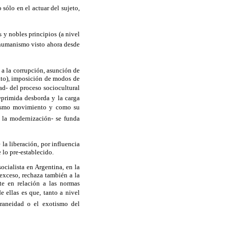
 sólo en el actuar del sujeto,
s y nobles principios (a nivel
l humanismo visto ahora desde
a la corrupción, asunción de
ato), imposición de modos de
ad- del proceso sociocultural
eprimida desborda y la carga
 mismo movimiento y como su
de la modernización- se funda
la liberación, por influencia
 lo pre-establecido.
ocialista en Argentina, en la
exceso, rechaza también a la
nte en relación a las normas
 ellas es que, tanto a nivel
aneidad o el exotismo del