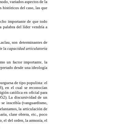
modo, variados aspectos de la
 históricos del caso, las que
hecho importante de que todo
a palabra del líder vendría a
 Laclau, son determinantes de
de la
capacidad articulatoria
omo un factor importante, la
terpretado desde una ideología
urguesa de tipo populista: el
), en el cual se reconocían
igión católica en oficial para
952). La discursividad de un
e se inscribía (vanguardismo,
elantamos, la articulación de
a, clase obrera, etc., poco
, el del orden, la armonía, el
.