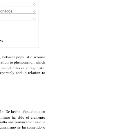
s
cionados
nk
e, between populist discourse
 relation to phenomenon which
 import roles in antagonistic
parately and in relation to
n. De hecho...fue...el que en
manismo ha sido el elemento
resulta una provocación es que
 humanismo se ha cometido o