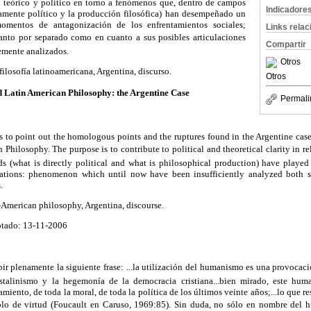
to teórico y político en torno a fenómenos que, dentro de campos
Indicadore
ctamente político y la producción filosófica) han desempeñado un
omentos de antagonización de los enfrentamientos sociales;
Links rela
anto por separado como en cuanto a sus posibles articulaciones
Compartir
temente analizados.
Otros
ilosofía latinoamericana, Argentina, discurso.
Otros
 Latin American Philosophy: the Argentine Case
Permali
is to point out the homologous points and the ruptures found in the Argentine cas
n Philosophy. The purpose is to contribute to political and theoretical clarity in
lds (what is directly political and what is philosophical production) have played
ations: phenomenon which until now have been insufficiently analyzed both se
.
-American philosophy, Argentina, discourse.
ptado: 13-11-2006
ir plenamente la siguiente frase: ...la utilización del humanismo es una provocació
 stalinismo y la hegemonía de la democracia cristiana...bien mirado, este hu
amiento, de toda la moral, de toda la política de los últimos veinte años;...lo que 
lo de virtud (Foucault en Caruso, 1969:85). Sin duda, no sólo en nombre del