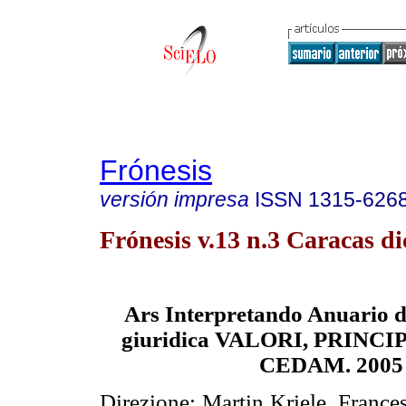
Frónesis
versión impresa
ISSN
1315-626
Frónesis v.13 n.3 Caracas di
Ars Interpretando
Anuario d
giuridica VALORI, PRINC
CEDAM. 2005
Direzione: Martin Kriele, France