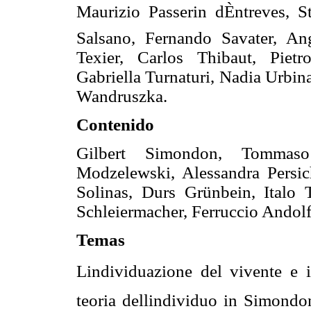
Maurizio Passerin dÈntreves, S
Salsano, Fernando Savater, Ang
Texier, Carlos Thibaut, Piet
Gabriella Turnaturi, Nadia Urbin
Wandruszka.
Contenido
Gilbert Simondon, Tommas
Modzelewski, Alessandra Persich
Solinas, Durs Grünbein, Italo 
Schleiermacher, Ferruccio Andolf
Temas
Lindividuazione del vivente e i
teoria dellindividuo in Simond