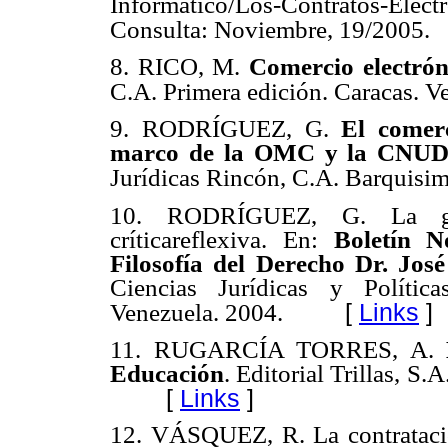
Informatico/Los-Contratos-Elec
Consulta: Noviembre, 19/2005.
8. RICO, M.
Comercio electrón
C.A. Primera edición. Caracas. V
9. RODRÍGUEZ, G.
El comerc
marco de la OMC y la CNUDM
Jurídicas Rincón, C.A. Barquisi
10. RODRÍGUEZ, G. La glo
críticareflexiva. En:
Boletín N
Filosofía del Derecho Dr. Jo
Ciencias Jurídicas y Polític
[
Links
]
Venezuela. 2004.
11. RUGARCÍA TORRES, A.
Educación
. Editorial Trillas, S
[
Links
]
12. VÁSQUEZ, R. La contratació