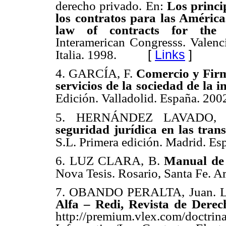
derecho privado. En:
Los princi
los contratos para las Améric
law of contracts for th
Interamerican Congresss. Valenci
[
Links
]
Italia. 1998.
4. GARCÍA, F.
Comercio y Firma
servicios de la sociedad de la 
Edición. Valladolid. España. 200
5. HERNÁNDEZ LAVADO, L. 
seguridad jurídica en las trans
S.L. Primera edición. Madrid. Es
6. LUZ CLARA, B.
Manual de 
Nova Tesis. Rosario, Santa Fe. A
7. OBANDO PERALTA, Juan. Los c
Alfa – Redi, Revista de Derec
http://premium.vlex.com/doctrin