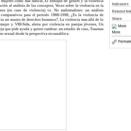
s mujeres como mal radical, El enfoque de género y la violencia
Indicators
ción al análisis de los conceptos, Voces sobre la violencia en la
atos (en caso de violencia) vs. No maltratadotes: un análisis
Related lin
s comparativos para el periodo 1988-1998, ¿Es la violencia de
Share
icia un asunto de derechos humanos?, La violencia mas allá de lo
a mujer y VIH-Sida, alerta por violencia en parejas jóvenes, Un
More
eja que pide ayuda y quiere cambiar: un estudio de caso, Traumas
More
so sexual desde la perspectiva sicoanalítica.
Permali