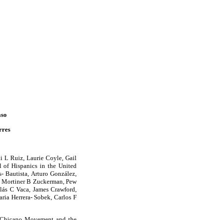
aso
rres
i L Ruiz, Laurie Coyle, Gail
 of Hispanics in the United
- Bautista, Arturo González,
, Mortiner B Zuckerman, Pew
lás C Vaca, James Crawford,
ria Herrera- Sobek, Carlos F
e Chicano Movement and the