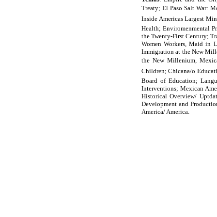
Treaty; El Paso Salt War: M
Inside Americas Largest Mi
Health; Enviromenmental Pr
the Twenty-First Century; 
Women Workers, Maid in L.
Immigration at the New Mill
the New Millenium, Mexica
Children; Chicana/o Educatio
Board of Education; Langua
Interventions; Mexican Amer
Historical Overview/ Uptd
Development and Production
America/ America.