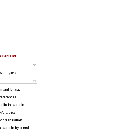
on Demand
 Analytics
 in xml format
 references
cite this article
 Analytics
ic translation
is article by e-mail