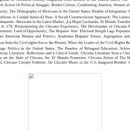
ob Action Or Political Struggle; Border Culture; Confronting America; Women at
nority; The Demography of Mexicans in the United States; Realms of Integration: 
oblems in Ciudad Juárez-El Paso: A Social Constructionist Approach; The Latino
Trabajando: Mexicans in the Labor Market; ¡La Mujer Luchando, El Mundo Transf
A. 179; Reinterpreting the Chicano Experience; The Developmet of Chicana Fe
ennium; Land of Opportunity; The Hispanic Vote: Electoral Stregth Lags Populatio
n American Women and Politics; Academes Hispanic Future; Segregation an
n from the Civil rights Era to the Present; Whos the Leader of the Civil Rights Ba
ge Politics in the United States: The Paradox of Bilingual Education; Schoo
ican Literature: Reflections and a Critical Guide; Chicana Literature from a Chi
ate on the State of Chicano Art; El Mundo Femenino: Chicana Artists of Th
; Chicano Literary Folklore; On Chicano Music in the U.S; Imagined Borders: