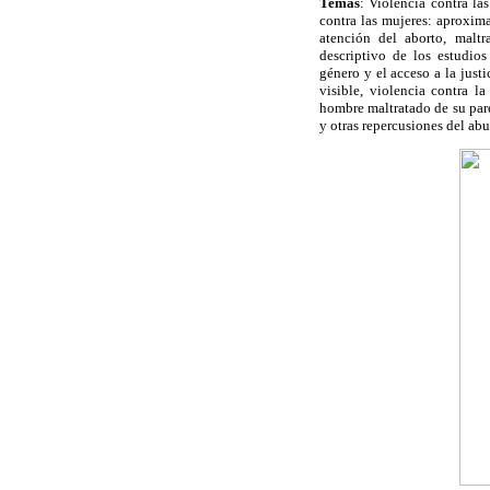
Temas
: Violencia contra la
contra las mujeres: aproxima
atención del aborto, maltr
descriptivo de los estudio
género y el acceso a la just
visible, violencia contra l
hombre maltratado de su par
y otras repercusiones del abu