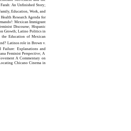
 Farah: An Unfinished Story;
Family, Education, Work, and
 Health Research Agenda for
ormando!: Mexican Immigrant
minist Discourse; Hispanic
n Growth; Latino Politics in
d the Education of Mexican
nd? Latinos role in Brown v.
l Failure: Explanations and
cana Feminist Perspective; A
e Movement A Commentary on
 Locating Chicano Cinema in