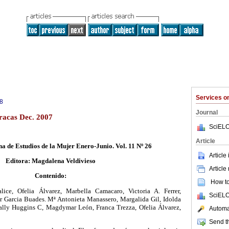
Services 
8
Journal
aracas Dec. 2007
SciELO
Article
a de Estudios de la Mujer Enero-Junio. Vol. 11 Nº 26
Article
Editora: Magdalena Veldivieso
Article
Contenido:
How to 
ice, Ofelia Álvarez, Marbella Camacaro, Victoria A. Ferrer,
SciELO
r Garcia Buades. Mª Antonieta Manassero, Margalida Gil, Idolda
gally Huggins C, Magdymar León, Franca Trezza, Ofelia Álvarez,
Automat
Send th