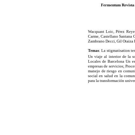
Fermentum Revista 
Wacquant Loic, Pérez Reye
Carme, Castellano Santana O
Zambrano Decci, Gil Otaiza 
Temas
: La stigmatisation te
Un viaje al interior de la
Locales de Barcelona Un es
empresas de servicios; Proce
manejo de riesgo en comuni
social en salud en la comu
para la transformación univer