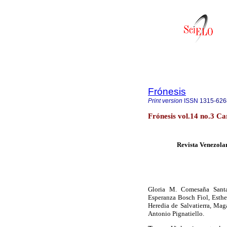
Frónesis
Print version
ISSN
1315-626
Frónesis vol.14 no.3 C
Revista Venezolan
Gloria M. Comesaña Santal
Esperanza Bosch Fiol, Esthe
Heredia de Salvatierra, Ma
Antonio Pignatiello.