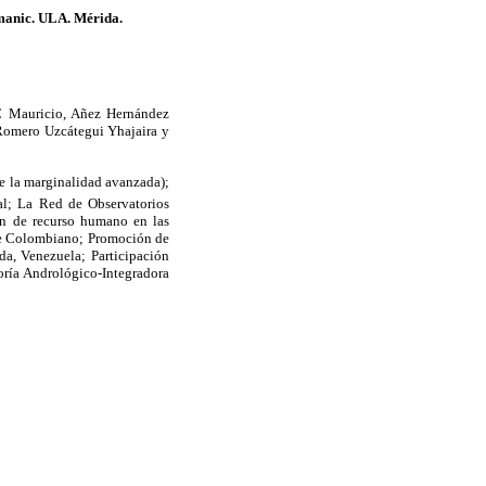
manic. ULA. Mérida.
C Mauricio, Añez Hernández
 Romero Uzcátegui Yhajaira y
 de la marginalidad avanzada);
al; La Red de Observatorios
ón de recurso humano en las
ribe Colombiano; Promoción de
a, Venezuela; Participación
ría Andrológico-Integradora