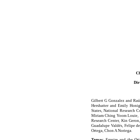
Ch
Dir
Gilbert G Gonzalez and Raúl
Hershatter and Emily Honig
States, National Research C
Miriam Ching Yoom Louie, P
Research Center, Kin Geron
Guadalupe Valdés, Felipe de
Ortega, Chon A Noriega.
Temas
: Empire and the Or