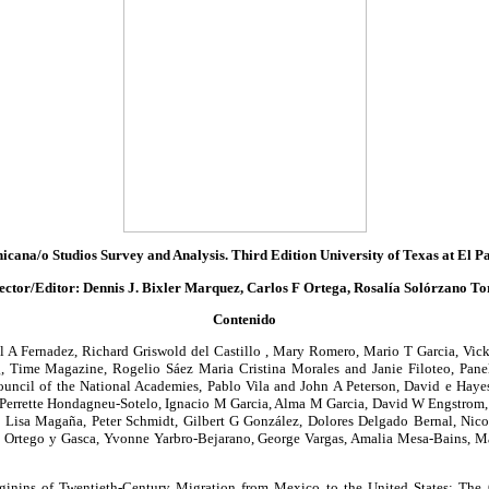
icana/o Studios Survey and Analysis. Third Edition University of Texas at El P
ector/Editor: Dennis J. Bixler Marquez, Carlos F Ortega, Rosalía Solórzano To
Contenido
 A Fernadez, Richard Griswold del Castillo , Mary Romero, Mario T Garcia, Vick
, Time Magazine, Rogelio Sáez Maria Cristina Morales and Janie Filoteo, Panel
ouncil of the National Academies, Pablo Vila and John A Peterson, David e Hayes
errette Hondagneu-Sotelo, Ignacio M Garcia, Alma M Garcia, David W Engstrom
, Lisa Magaña, Peter Schmidt, Gilbert G González, Dolores Delgado Bernal, Nico
 Ortego y Gasca, Yvonne Yarbro-Bejarano, George Vargas, Amalia Mesa-Bains, Ma
iginins of Twentieth-Century Migration from Mexico to the United States; Th