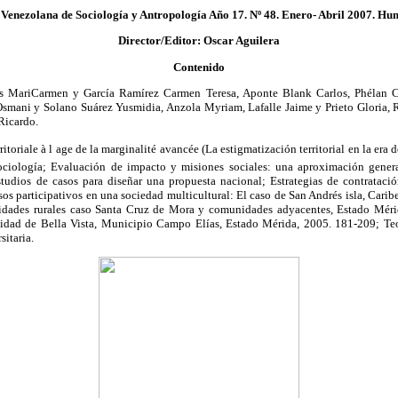
Venezolana de Sociología y Antropología Año 17. Nº 48. Enero- Abril 2007. Hu
Director/Editor: Oscar Aguilera
Contenido
s MariCarmen y García Ramírez Carmen Teresa, Aponte Blank Carlos, Phélan 
smani y Solano Suárez Yusmidia, Anzola Myriam, Lafalle Jaime y Prieto Gloria,
Ricardo.
rritoriale à l age de la marginalité avancée (La estigmatización territorial en la era
 sociología; Evaluación de impacto y misiones sociales: una aproximación gener
tudios de casos para diseñar una propuesta nacional; Estrategias de contrataci
sos participativos en una sociedad multicultural: El caso de San Andrés isla, Ca
dades rurales caso Santa Cruz de Mora y comunidades adyacentes, Estado Mérid
nidad de Bella Vista, Municipio Campo Elías, Estado Mérida, 2005. 181-209; Teo
sitaria.