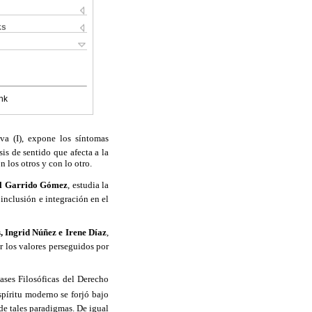
ks
nk
va (I), expone los síntomas
sis de sentido que afecta a la
 los otros y con lo otro.
el Garrido Gómez
, estudia la
 inclusión e integración en el
 Ingrid Núñez e Irene Díaz
,
r los valores perseguidos por
Bases Filosóficas del Derecho
píritu moderno se forjó bajo
 de tales paradigmas. De igual