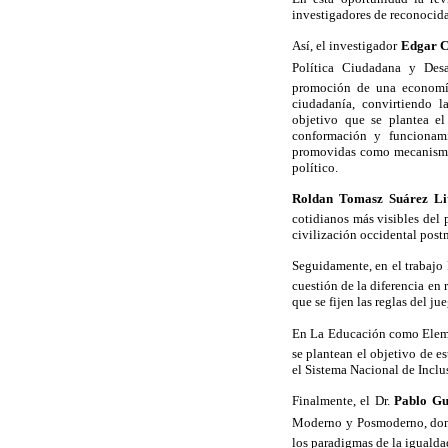
investigadores de reconocida
Así, el investigador
Edgar C
Política Ciudadana y Desa
promoción de una economía 
ciudadanía, convirtiendo l
objetivo que se plantea el
conformación y funcionami
promovidas como mecanismos
político.
Roldan Tomasz Suárez Li
cotidianos más visibles del p
civilización occidental post
Seguidamente, en el trabajo 
cuestión de la diferencia en 
que se fijen las reglas del j
En La Educación como Eleme
se plantean el objetivo de e
el Sistema Nacional de Inclu
Finalmente, el Dr.
Pablo G
Moderno y Posmoderno, dond
los paradigmas de la igualdad