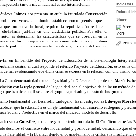
 trayectoria tanto a nivel nacional como internacional.
Indicators
Related lin
órdova Jaimes
, nos presenta un artículo intitulado Construcción
Share
rrollo en Venezuela, donde establece como premisa que la
que promueve lo local, requiere la repolitización real de la
More
a ciudadanía jurídica en una ciudadanía política. Por ello, el
More
 autor es determinar las características que se observan en la
ento de los consejos comunales como estructuras populares
Permali
 de participación y nuevas formas de organización del sistema
tvin
, en El Sentido del Proyecto de Educación de la Sistemología Interpretati
roblema central al cual responde el referido Proyecto de Educación, esto es, la cri
moderna; evidenciando que dicha crisis se expresa en la relación con uno mismo, con
La Complementariedad entre la Igualdad y la Diferencia, la profesora
María Isab
relación con la regla general de la igualdad, con el objetivo de hallar un método de
uego que han de cumplirse entre el grupo mayoritario y el resto de los grupos.
nto Fundamental del Desarrollo Endógeno, las investigadoras
Eduviges Morales,
stablecer que la educación es un eje fundamental del desarrollo endógeno y precisa
sión Social y Productiva en el marco del indicado modelo de desarrollo.
uadarrama González
, nos entrega un artículo intitulado El Conflicto entre las 
e describe el conflicto entre modernidad y posmodernidad, destacando que el es
, la fraternidad, y la libertad, siendo el posmodernismo la crítica a la insuficiencia