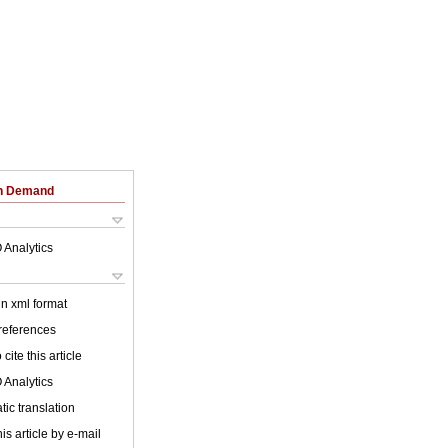
on Demand
 Analytics
 in xml format
 references
cite this article
 Analytics
ic translation
is article by e-mail