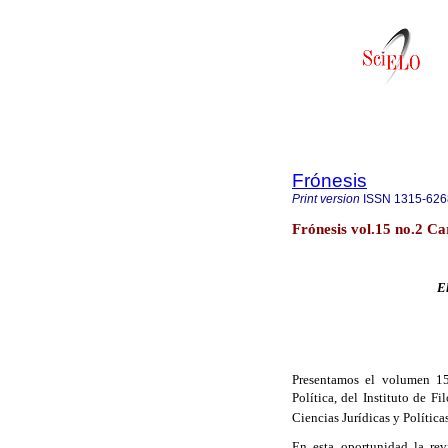
Frónesis
Print version
ISSN
1315-626
Frónesis vol.15 no.2 C
E
Presentamos el volumen 1
Política, del Instituto de F
Ciencias Jurídicas y Política
En esta oportunidad la revi