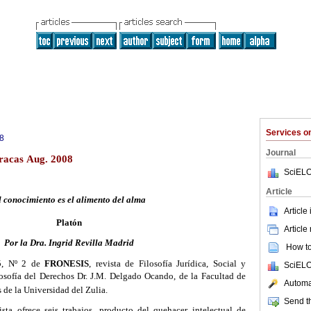
Services 
8
Journal
aracas Aug. 2008
SciELO
Article
l conocimiento es el alimento del alma
Article
Platón
Article
Por la Dra. Ingrid Revilla Madrid
How to 
5, Nº 2 de
FRONESIS
, revista de
Filosofía Jurídica, Social y
SciELO
ilosofía del Derechos Dr. J.M. Delgado Ocando, de la Facultad de
Automat
s de la Universidad del Zulia.
Send th
sta ofrece seis trabajos, producto del quehacer intelectual de