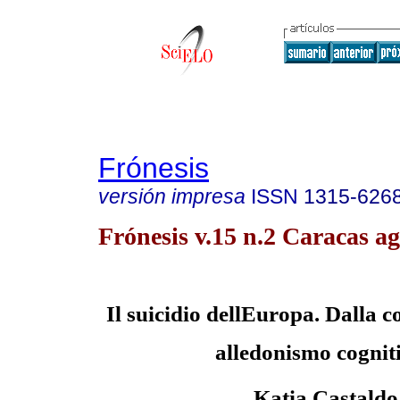
Frónesis
versión impresa
ISSN
1315-626
Frónesis v.15 n.2 Caracas ag
Il suicidio dellEuropa. Dalla c
alledonismo cognit
Katia Castaldo