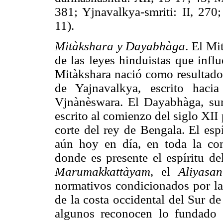
381; Yjnavalkya-smriti: II, 270;
11).
Mitàkshara y Dayabhàga
. El M
de las leyes hinduistas que infl
Mitàkshara nació como resultado 
de Yajnavalkya, escrito haci
Vjnànèswara. El Dayabhàga, sum
escrito al comienzo del siglo XII
corte del rey de Bengala. El esp
aún hoy en día, en toda la co
donde es presente el espíritu d
Marumakkattàyam
, el
Aliyasa
normativos condicionados por las
de la costa occidental del Sur d
algunos reconocen lo fundado 