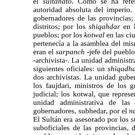
el
sultanato
. Como se ha refer
autoridad absoluta del imperio.
gobernadores de las provincias
distritos; por los
shiqahdar
en l
pueblos; por los
kotwal
en las ci
pertenecía a la asamblea del mis
eran el
sarpanch
-jefe del pueblo
-archivista-. La unidad administr
siguientes oficiales: un
shiqadha
dos archivistas. La unidad guber
los faujdari, ministros de los 
judicial; los kotwal, que repres
unidad administrativa de las 
gobernadores, subhedar, por el
n
El Sultán era asesorado por los s
suboficiales de las provincias, d