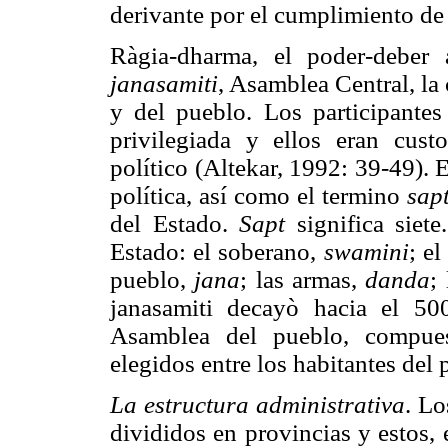
derivante por el cumplimiento de 
Ràgia-dharma, el poder-deber a
janasamiti
, Asamblea Central, la
y del pueblo. Los participantes
privilegiada y ellos eran cus
político (Altekar, 1992: 39-49).
política, así como el termino
sap
del Estado.
Sapt
significa siet
Estado: el soberano,
swamini
; el
pueblo,
jana
; las armas,
danda
;
janasamiti decayò hacia el 50
Asamblea del pueblo, compues
elegidos entre los habitantes del
La estructura administrativa
. Lo
divididos en provincias y estos, 