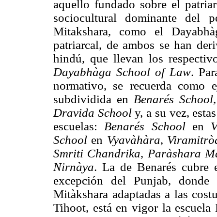
aquello fundado sobre el patriar
sociocultural dominante del 
Mitakshara, como el Dayabhà
patriarcal, de ambos se han deri
hindú, que llevan los respecti
Dayabhàga School of Law
. Par
normativo, se recuerda como e
subdividida en
Benarés School
Dravida School
y, a su vez, esta
escuelas:
Benarés School
en
V
School
en
Vyavàhàra
,
Viramitrò
Smriti Chandrika
,
Paràshara M
Nirnàya
. La de Benarés cubre e
excepción del Punjab, donde v
Mitàkshara adaptadas a las costu
Tihoot, está en vigor la escuela 