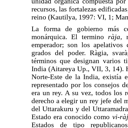
unidad orgánica compuesta por e
recursos, las fortalezas edificadas
reino (Kautilya, 1997: VI, 1;
Manù
La forma de gobierno más co
monárquica. El termino
ràja
, 
emperador; son los apelativos 
grados del poder. Ràgia, svarà
términos que designan varios ti
India (Aitareya Up., VII, 3, 14). 
Norte-Este de la India, existía 
representado por los consejos d
era un rey. A su vez, todos los 
derecho a elegir un rey jefe del
del Uttarakuru y del Uttaramadras
Estado era conocido como
vi-rà
Estados de tipo republicano