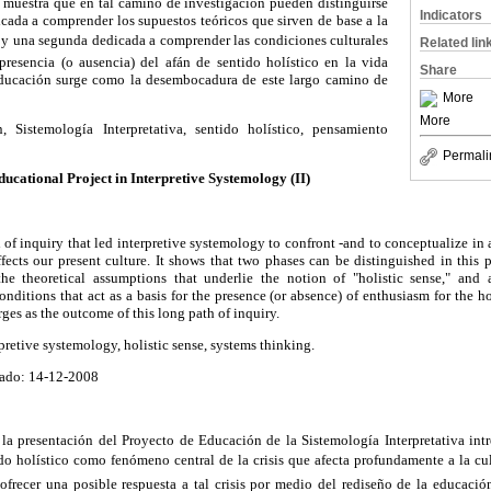
e muestra que en tal camino de investigación pueden distinguirse
Indicators
cada a comprender los supuestos teóricos que sirven de base a la
; y una segunda dedicada a comprender las condiciones culturales
Related lin
presencia (o ausencia) del afán de sentido holístico en la vida
Share
Educación surge como la desembocadura de este largo camino de
More
More
 Sistemología Interpretativa, sentido holístico, pensamiento
Permali
ducational Project in Interpretive Systemology (II)
h of inquiry that led interpretive systemology to confront -and to conceptualize in
ffects our present culture. It shows that two phases can be distinguished in this pa
he theoretical assumptions that underlie the notion of "holistic sense," and
nditions that act as a basis for the presence (or absence) of enthusiasm for the ho
ges as the outcome of this long path of inquiry.
pretive systemology, holistic sense, systems thinking.
ado: 14-12-2008
la presentación del Proyecto de Educación de la Sistemología Interpretativa int
do holístico como fenómeno central de la crisis que afecta profundamente a la cu
ofrecer una posible respuesta a tal crisis por medio del rediseño de la educació