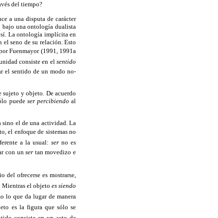
avés del tiempo?
ce a una disputa de carácter
 bajo una ontología dualista
sí. La ontología implícita en
 el seno de su relación. Esto
da por Fuenmayor (1991, 1991a
 unidad consiste en el
sentido
ar el sentido de un modo no-
e sujeto y objeto. De acuerdo
sólo puede
ser percibiendo
al
a sino el de una actividad. La
anto, el enfoque de sistemas no
erente a la usual:
ser
no es
ar con un
ser
tan movedizo e
del ofrecerse es mostrarse,
e. Mientras el objeto
es siendo
o lo que da lugar de manera
to es la figura que sólo se
entido consiste en un acto de