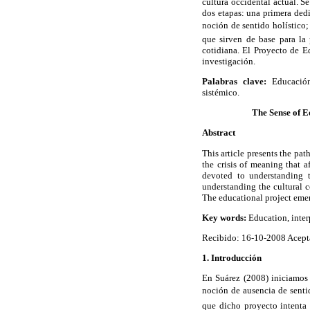
cultura occidental actual. S
dos etapas: una primera dedi
noción de sentido holístico
que sirven de base para la 
cotidiana. El Proyecto de 
investigación.
Palabras clave:
Educación,
sistémico.
The Sense of E
Abstract
This article presents the pat
the crisis of meaning that a
devoted to understanding t
understanding the cultural co
The educational project emer
Key words:
Education, inter
Recibido: 16-10-2008 Acept
1. Introducción
En Suárez (2008) iniciamos 
noción de ausencia de senti
que dicho proyecto intenta 