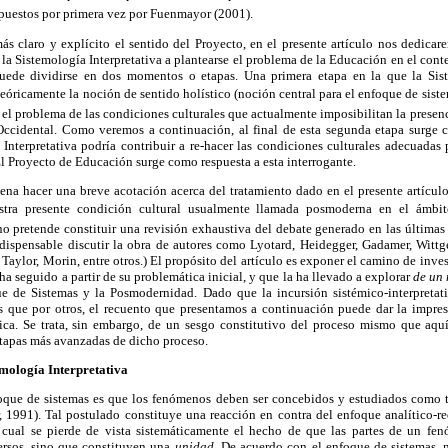
puestos por primera vez por Fuenmayor (2001).
ás claro y explícito el sentido del Proyecto, en el presente artículo nos dedica
la Sistemología Interpretativa a plantearse el problema de la Educación en el contex
ede dividirse en dos momentos o etapas. Una primera etapa en la que la Siste
óricamente la noción de sentido holístico (noción central para el enfoque de sist
 el problema de las condiciones culturales que actualmente imposibilitan la presenc
ccidental. Como veremos a continuación, al final de esta segunda etapa surge c
nterpretativa podría contribuir a re-hacer las condiciones culturales adecuadas p
 El Proyecto de Educación surge como respuesta a esta interrogante.
pena hacer una breve acotación acerca del tratamiento dado en el presente artícul
tra presente condición cultural usualmente llamada posmoderna en el ámbito
o pretende constituir una revisión exhaustiva del debate generado en las últimas
indispensable discutir la obra de autores como Lyotard, Heidegger, Gadamer, Witt
 Taylor, Morin, entre otros.) El propósito del artículo es exponer el camino de inve
ha seguido a partir de su problemática inicial, y que la ha llevado a explorar
de un
ue de Sistemas y la Posmodernidad. Dado que la incursión sistémico-interpreta
 que por otros, el recuento que presentamos a continuación puede dar la impres
ica. Se trata, sin embargo, de un sesgo constitutivo del proceso mismo que aqu
etapas más avanzadas de dicho proceso.
emología Interpretativa
foque de sistemas es que los fenómenos deben ser concebidos y estudiados como 
 1991). Tal postulado constituye una reacción en contra del enfoque analítico-r
 cual se pierde de vista sistemáticamente el hecho de que las partes de un f
ersos, sino que constituyen una
unidad
. De acuerdo con el enfoque de sistemas,