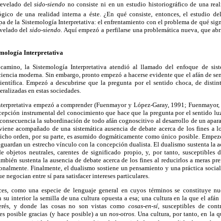
revelado del
sido-siendo
no consiste ni en un estudio historiográfico de una reali
ógico de una realidad interna a éste. ¿En qué consiste, entonces, el estudio de
pa de la Sistemología Interpretativa: el enfrentamiento con el problema de qué sign
evelado del
sido-siendo.
Aquí empezó a perfilarse una problemática nueva, que abr
emología Interpretativa
camino, la Sistemología Interpretativa atendió al llamado del enfoque de sist
ciencia moderna. Sin embargo, pronto empezó a hacerse evidente que el afán de sen
científica. Empezó a descubrirse que la pregunta por el sentido choca, de disti
eralizadas en estas sociedades.
Interpretativa empezó a comprender (Fuenmayor y López-Garay, 1991; Fuenmayor, 
epción instrumental del conocimiento que hace que la pregunta por el sentido luzc
 consecuencia la subordinación de todo afán cognoscitivo al desarrollo de un apar
viene acompañado de una sistemática ausencia de debate acerca de los fines a lo
. Dicho orden, por su parte, es asumido dogmáticamente como único posible. Empezó
s guardan un estrecho vínculo con la concepción dualista. El dualismo sustenta la ac
e objetos neutrales, carentes de significado propio, y, por tanto, susceptibles d
ambién sustenta la ausencia de debate acerca de los fines al reducirlos a meras pref
cionalmente. Finalmente, el dualismo sostiene un pensamiento y una práctica socia
 negocian entre sí para satisfacer intereses particulares.
ces, como una especie de lenguaje general en cuyos términos se constituye nue
n su interior la semilla de una cultura opuesta a esa; una cultura en la que el afá
nterés, y donde las cosas no son vistas como
cosas-en-sí
, susceptibles de cont
es posible gracias (y hace posible) a un
nos-otros
. Una cultura, por tanto, en la 