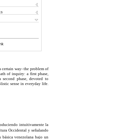
ks
nk
 a certain way- the problem of
th of inquiry: a first phase,
 a second phase, devoted to
listic sense in everyday life.
roduciendo intuitivamente la
ltura Occidental y señalando
n básica venezolana bajo un