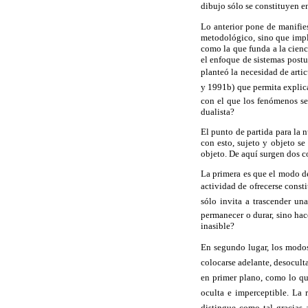
dibujo sólo se constituyen e
Lo anterior pone de manifie
metodológico, sino que impl
como la que funda a la cienc
el enfoque de sistemas postu
planteó la necesidad de arti
y 1991b) que permita explic
con el que los fenómenos se
dualista?
El punto de partida para la 
con esto, sujeto y objeto se
objeto. De aquí surgen dos 
La primera es que el modo 
actividad de ofrecerse const
sólo invita a trascender una
permanecer o durar, sino ha
inasible?
En segundo lugar, los mod
colocarse adelante, desocultar
en primer plano, como lo que
oculta e imperceptible. La r
distingue como tal gracias a