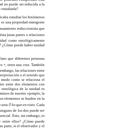
d no puede ser reducida a la
o estudiarla?
ficaba estudiar los fenómenos
 es una propiedad emergente
pensamiento reduccionista que
(sean partes o relaciones
nidad como ontológicamente
ad? ¿Cómo puede haber unidad
laro que diferentes personas
o +, otros una cruz. También
embargo, las relaciones entre
terpretación
o el
sentido
que
al modo como se relaciona el
ntro entre dos elementos con
a ontológica de la unidad es
rminos de nuestro ejemplo, la
bos elementos se funden en la
na-T-lo-que-es-visto.
Cada
: ninguno de los dos puede
ser
encial. Esto, sin embargo, es
ay entre ellos? ¿Cómo puede
a parte, si el observador y el