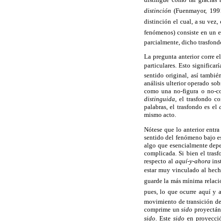
distinción
(Fuenmayor, 1991a:
distinción el cual, a su vez
fenómenos) consiste en un ex
parcialmente, dicho trasfondo
La pregunta anterior corre e
particulares. Esto significa
sentido original, así tambi
análisis ulterior operado so
como una no-figura o no-co
distinguida
, el trasfondo c
palabras, el trasfondo es el
mismo acto.
Nótese que lo anterior entra
sentido del fenómeno bajo e
algo que esencialmente depen
complicada. Si bien el trasf
respecto al
aquí-y-ahora
ins
estar muy vinculado al hech
guarde la más mínima relació
pues, lo que ocurre aquí y 
movimiento de transición d
comprime un
sido
proyectán
sido
. Este
sido
en proyecció