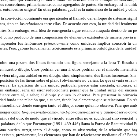
los concebimos, primariamente, como agregados de partes. Sin embargo, si la unida
es, entonces, su origen? En otras palabras: ¿cuál es la naturaleza de la unidad y cóm
la convicción dominante era que atender al llamado del enfoque de sistemas signi
tes, sino en las
relaciones
entre ellas. De acuerdo con esto, la unidad del fenómeno
partes. Sin embargo, esta idea de emergencia sigue estando atrapada dentro de un 
d como producto de una composición de elementos existentes de manera previa a ésta 
 comprender los fenómenos
primariamente
como unidades implica concebir la u
 partes. Pero, ¿cómo fundamentar teóricamente esta primacía ontológica de la unid
re una pizarra dos líneas formando una figura semejante a la letra T. Resulta c
en nuestro dibujo. Unos podrían ver una T, otros podrían ver el símbolo matemátic
o viera ninguna unidad en ese dibujo, sino, simplemente, dos líneas inconexas. Sin 
isposición de las líneas sobre el plano) obviamente no varían. Lo que sí varía es la
in
serva. La aparición de una unidad particular parece estar asociada, entonces, 
in embargo, sería un error reduccionista pensar que la unidad surge del encue
diente entre sí, a saber, el dibujo y quien lo observa. Para preservar la primací
dad funda una relación que, a su vez, funda los elementos que se relacionan. En té
to primordial de donde emergen tanto el dibujo, como quien lo observa. Para que am
 emerger como
lo-que-es-visto-como-una-T-por-quien-observa
y
quien-observa-como-u
rminos del otro, de modo que el vínculo entre ellos no es accidental sino esencial
as palabras, de lo que Fuenmayor (1991: 439-446) llama la Forma de Recursividad Es
ómo pueden surgir, tanto el dibujo, como su observador, de la relación que h
e existan, previamente, los elementos que han de relacionarse mediante ella? Por otr