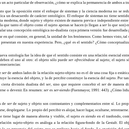
n un acto particular de observación, ¿cómo se explica la permanencia de ambos a tr
sto que la oposición entre el enfoque de sistemas y la ciencia moderna no se redu
ica un desacuerdo de carácter ontológico. El enfoque de sistemas no tiene sentido
ia moderna, donde sujeto y objeto existen de manera previa e independiente entre 
la que tanto el objeto como el sujeto apenas se hacen (o llegan a
ser
lo que son) en
cular una concepción ontológica no-dualista cuya primera versión fue desarrolla
ar en qué consiste, en general, la unidad de los fenómenos. Como hemos visto, tal
 presentan en nuestra experiencia. Pero, ¿qué es el sentido? ¿Cómo conceptualiz
nueva ontología fue la idea de que el sentido consiste en una relación esencial entr
 deben el uno al otro: el objeto sólo puede
ser
ofreciéndose
al sujeto; el sujeto 
consecuencias:
de
ser
de ambos lados de la relación sujeto-objeto no es el de una cosa fija o estátic
ituye la esencia del objeto, y la de percibir constituye la esencia del sujeto. Por t
 cierta división dualista del
ser
, sino que requiere concebir el 
ser
de manera dif
cerse o devenir. En resumen:
ser
es
ser-siendo
(Fuenmayor, 1991: 443). ¿Cómo lidi
os de
ser
de sujeto y objeto son contrastantes y complementarios entre sí. Lo propio 
se, desplegarse. Lo propio del percibir es alojar, hacer lugar, ocultarse, retrotraers
 tiene lugar de manera abierta y visible, el sujeto
es siendo
en el trasfondo, com
elación sujeto-objeto es análoga a la relación figura-fondo de la Gestalt. El obje
 la co-presencia del sujeto que se repliega hacia el fondo. La aparición del s