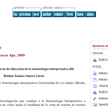
Services 
8
Journal
aracas Apr. 2009
SciELO
Article
ecto de educación de la sistemología interpretativa (II)
Article
Roldan Tomasz Suárez Litvin
Article
n Sistemología Interpretativa Universidad de Los Andes, Mérida,
How to 
SciELO
Automat
nvestigación que condujo a la Sistemología Interpretativa a
Send th
de un cierto modo el problema de la crisis de sentido de nuestra