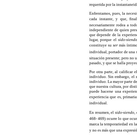
requerida por la instantaneid
Enfrentamos, pues, la necesi
cada instante, y que, fina
necesariamente rodea a tod
independiente de quien prese
que depende de la experienc
lugar, porque el
sido-siend
constituye su
ser
más íntimo.
individual, portador de una 
situación presente; pero no 
pasado, y que se halla proy
Por otra parte, al calificar 
individuo. Sin embargo, el
individuo. La mayor parte de
que nuestra cultura, por dis
puede hacerse una experien
experiencia que es, primari
individual.
En resumen, el
sido-siendo
,
468- 469) ocurre lo que ocu
marca la temporariedad en l
y no es más que una expresión