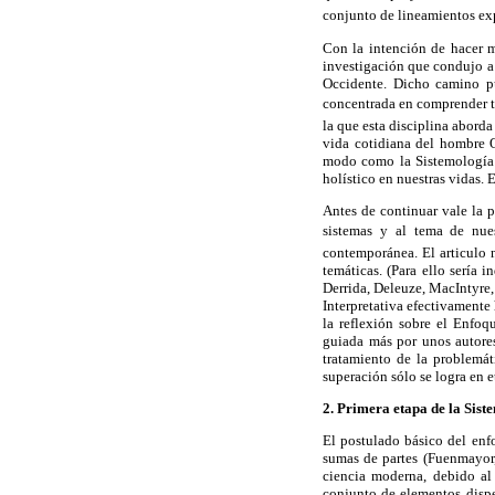
conjunto de lineamientos ex
Con la intención de hacer m
investigación que condujo a 
Occidente. Dicho camino pu
concentrada en comprender te
la que esta disciplina aborda
vida cotidiana del hombre O
modo como la Sistemología I
holístico en nuestras vidas.
Antes de continuar vale la 
sistemas y al tema de nues
contemporánea. El articulo n
temáticas. (Para ello sería 
Derrida, Deleuze, MacIntyre,
Interpretativa efectivamente 
la reflexión sobre el Enfoq
guiada más por unos autores
tratamiento de la problemát
superación sólo se logra en 
2. Primera etapa de la Sist
El postulado básico del en
sumas de partes (Fuenmayor,
ciencia moderna, debido al
conjunto de elementos disp