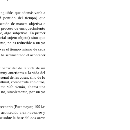
tinguible, que además varía a
d
(sentido del tiempo) que
ecido de manera objetiva e
n proceso de enriquecimiento
, algo subjetivo. En primer
ial sujeto-objeto) sino que
nto, no es reducible a un yo
to es el tiempo mismo de cada
e ha sedimentado el acontecer
 particular de la vida de un
uy anteriores a la vida del
onal de las cosas, sino de lo
ltural, compartida con otros,
 como
sido-siendo
, abarca una
o, simplemente, por un yo
scenario (Fuenmayor, 1991a:
o acontecido a un
nos-otros
y
rse sobre la base del
nos-otros