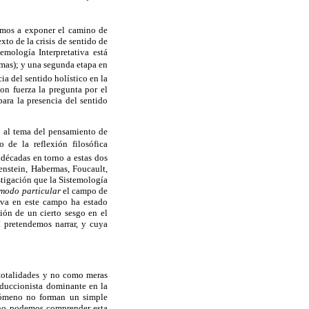
remos a exponer el camino de
to de la crisis de sentido de
mología Interpretativa está
emas); y una segunda etapa en
ia del sentido holístico en la
on fuerza la pregunta por el
ara la presencia del sentido
o al tema del pensamiento de
 de la reflexión filosófica
 décadas en torno a estas dos
genstein, Habermas, Foucault,
stigación que la Sistemología
 modo particular
el campo de
tiva en este campo ha estado
ión de un cierto sesgo en el
í pretendemos narrar, y cuya
totalidades y no como meras
educcionista dominante en la
enómeno no forman un simple
 no podemos comprender esta