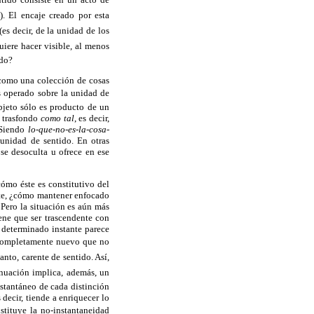
. El encaje creado por esta
(es decir, de la unidad de los
uiere hacer visible, al menos
ndo?
o como una colección de cosas
is operado sobre la unidad de
bjeto sólo es producto de un
l trasfondo
como tal
, es decir,
 Siendo
lo-que-no-es-la-cosa-
 unidad de sentido. En otras
 se desoculta u ofrece en ese
cómo éste es constitutivo del
rte, ¿cómo mantener enfocado
 Pero la situación es aún más
iene que ser trascendente con
n determinado instante parece
 completamente nuevo que
no
nto, carente de sentido. Así,
inuación implica, además, un
nstantáneo de cada distinción
 decir, tiende a enriquecer lo
tituye la no-instantaneidad