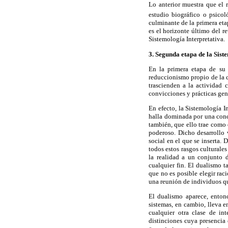
Lo anterior muestra que el 
estudio biográfico o psicol
culminante de la primera eta
es el horizonte último del r
Sistemología Interpretativa.
3. Segunda etapa de la Sist
En la primera etapa de su 
reduccionismo propio de la 
trascienden a la actividad 
convicciones y prácticas gen
En efecto, la Sistemología 
halla dominada por una conc
también, que ello trae como
poderoso. Dicho desarrollo 
social en el que se inserta
todos estos rasgos culturale
la realidad a un conjunto d
cualquier fin. El dualismo t
que no es posible elegir ra
una reunión de individuos que
El dualismo aparece, enton
sistemas, en cambio, lleva e
cualquier otra clase de i
distinciones cuya presencia 