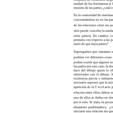
unidad de los fenómenos si 
reunión de las partes, ¿cuál 
En la comunidad de sistemas 
concentrándose no en las par
de las relaciones entre sus 
sólo puede concebir la unida
entre partes). En cambio,
primaria con respecto a las
antes de que haya partes?
Supongamos que trazamos sob
podrían ver diferentes cosas 
podría ocurrir que alguien n
las partes (en este caso, la d
hace del dibujo quien lo ob
observador con el dibujo. S
existencia previa e indepen
necesario suponer que la uni
aparición de la T es el ac
relación entre ellos, deben
uno de ellos se define en té
por sí solo. Se trata, en poc
altamente problemático: ¿c
iniciarse una relación sin qu