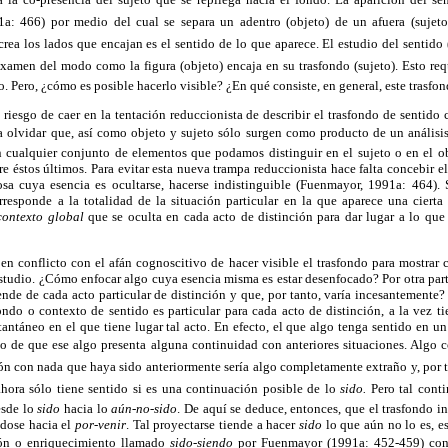
 466) por medio del cual se separa un adentro (objeto) de un afuera (sujeto)
, crea los lados que encajan es el sentido de lo que aparece. El estudio del sentido 
amen del modo como la figura (objeto) encaja en su trasfondo (sujeto). Esto req
. Pero, ¿cómo es posible hacerlo visible? ¿En qué consiste, en general, este trasfo
l riesgo de caer en la tentación reduccionista de describir el trasfondo de sentid
ría olvidar que, así como objeto y sujeto sólo surgen como producto de un anális
én cualquier conjunto de elementos que podamos distinguir en el sujeto o en el o
bre éstos últimos. Para evitar esta nueva trampa reduccionista hace falta concebir e
sa cuya esencia es ocultarse, hacerse indistinguible (Fuenmayor, 1991a: 464).
orresponde a la totalidad de la situación particular en la que aparece una cierta
contexto global
que se
oculta en cada acto de distinción para dar lugar a lo que
 en conflicto con el afán cognoscitivo de hacer visible el trasfondo para mostrar 
studio. ¿Cómo enfocar algo cuya esencia misma es estar desenfocado? Por otra pa
de de cada acto particular de distinción y que, por tanto, varía incesantemente?
ondo o contexto de sentido es particular para cada acto de distinción, a la vez t
tantáneo en el que tiene lugar tal acto. En efecto, el que algo tenga sentido en u
o de que ese algo presenta alguna continuidad con anteriores situaciones. Algo
n con nada que haya sido anteriormente sería algo completamente extraño y, por ta
ahora sólo tiene sentido si es una continuación posible de lo
sido.
Pero tal cont
esde lo
sido
hacia lo
aún-no-sido
. De aquí se deduce, entonces, que el trasfondo i
dose hacia el
por-venir
. Tal proyectarse tiende a hacer
sido
lo que aún no lo es, es
n o enriquecimiento llamado
sido-siendo
por Fuenmayor (1991a: 452-459)
cons