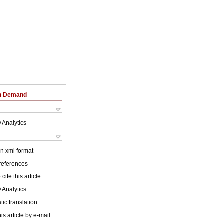
on Demand
 Analytics
 in xml format
 references
cite this article
 Analytics
ic translation
is article by e-mail