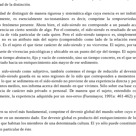
ad de la distinción.
dad de distinguir de manera rigurosa y sistemática algo cuya esencia es ser indis
lmente, es esencialmente no-instantáneo es decir, comprime la
temporarieda
o fenómeno presente. Ahora bien, el
sido-siendo
no corresponde a un pasado aca
ncia un cierto sentido de algo. Por el contrario, el
sido-siendo
es resultado de u
ia de vida particular de cada quien. Pero el
sido-siendo
tampoco es, simplemente
o
no es un atributo más del sujeto (comprendido como lado de la relación esenc
 Es el sujeto el que tiene carácter de
sido-siendo
y no viceversa. El sujeto, por ta
serie de vivencias psicológicas y ubicable en un punto del eje del tiempo. El suje
un tiempo abstracto, fijo y vacío de contenido, sino un tiempo concreto, en el que s
ectado hacia un enriquecimiento aún mayor de ese sedimento.
el
sido-siendo
como subjetivo, también corremos el riesgo de reducirlo al devenir
sido-siendo
guarda en su seno regiones de lo sido que corresponden a momentos m
 lo que se sedimenta en el
sido-siendo
no proviene de una experiencia directa y pers
tintos medios, nos informa acerca del mundo en que vivimos. Sólo sobre esa base cu
cia de carácter más privado o personal. De manera que el sujeto, entendido
amente, la experiencia adquirida por un
nos-otros
(Fuenmayor, 1991a: 461-462) y n
 en su nivel más fundamental, comprime el devenir global del mundo sobre cuyo e
rre en un momento dado. Ese devenir global es producto del enriquecimiento de l
a que habitan los miembros de una determinada cultura
.
El yo sólo puede constitui
 particular de éste.