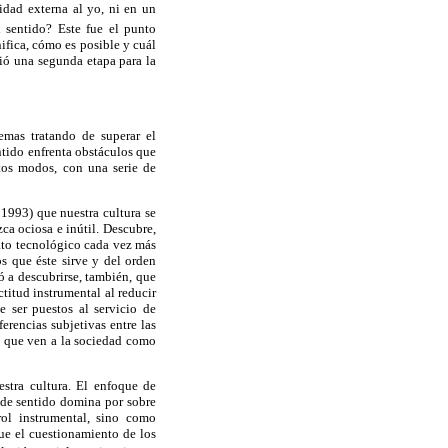
dad externa al yo, ni en un
l sentido? Este fue el punto
ifica, cómo es posible y cuál
ió una segunda etapa para la
emas tratando de superar el
tido enfrenta obstáculos que
ntos modos, con una serie de
1993) que nuestra cultura se
a ociosa e inútil. Descubre,
ato tecnológico cada vez más
s que éste sirve y del orden
 a descubrirse, también, que
titud instrumental al reducir
e ser puestos al servicio de
erencias subjetivas entre las
l que ven a la sociedad como
stra cultura. El enfoque de
n de sentido domina por sobre
rol instrumental, sino como
que el cuestionamiento de los