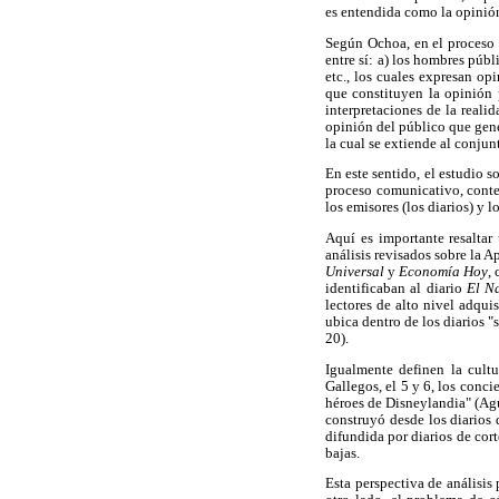
es entendida como la opinió
Según Ochoa, en el proceso d
entre sí: a) los hombres púb
etc., los cuales expresan opi
que constituyen la opinión 
interpretaciones de la reali
opinión del público que gene
la cual se extiende al conju
En este sentido, el estudio 
proceso comunicativo, contem
los emisores (los diarios) y l
Aquí es importante resaltar 
análisis revisados sobre la 
Universal
y
Economía Hoy
,
identificaban al diario
El N
lectores de alto nivel adqui
ubica dentro de los diarios "
20).
Igualmente definen la cult
Gallegos, el 5 y 6, los conci
héroes de Disneylandia" (Ag
construyó desde los diarios d
difundida por diarios de cor
bajas.
Esta perspectiva de análisis