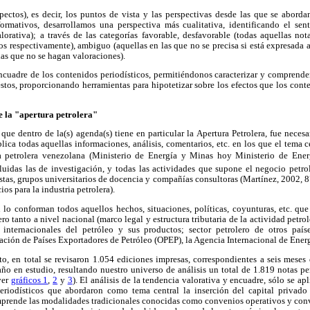
pectos), es decir, los puntos de vista y las perspectivas desde las que se aborda
formativos, desarrollamos una perspectiva más cualitativa, identificando el sen
alorativa); a través de las categorías favorable, desfavorable (todas aquellas no
os respectivamente), ambiguo (aquellas en las que no se precisa si está expresada 
 las que no se hagan valoraciones).
ncuadre de los contenidos periodísticos, permitiéndonos caracterizar y comprender
stos, proporcionando herramientas para hipotetizar sobre los efectos que los con
 la "apertura petrolera"
que dentro de la(s) agenda(s) tiene en particular la Apertura Petrolera, fue neces
lica todas aquellas informaciones, análisis, comentarios, etc. en los que el tema ce
a petrolera venezolana (Ministerio de Energía y Minas hoy Ministerio de Energ
ncluidas las de investigación, y todas las actividades que supone el negocio petr
tistas, grupos universitarios de docencia y compañías consultoras (Martínez, 2002, 
os para la industria petrolera).
 lo conforman todos aquellos hechos, situaciones, políticas, coyunturas, etc. que
ero tanto a nivel nacional (marco legal y estructura tributaria de la actividad petrol
 internacionales del petróleo y sus productos; sector petrolero de otros paíse
ación de Países Exportadores de Petróleo (OPEP), la Agencia Internacional de Energí
o, en total se revisaron 1.054 ediciones impresas, correspondientes a seis meses 
ño en estudio, resultando nuestro universo de análisis un total de 1.819 notas peri
ver
gráficos 1
,
2
y
3
). El análisis de la tendencia valorativa y encuadre, sólo se apli
periodísticos que abordaron como tema central la inserción del capital privado
omprende las modalidades tradicionales conocidas como convenios operativos y con