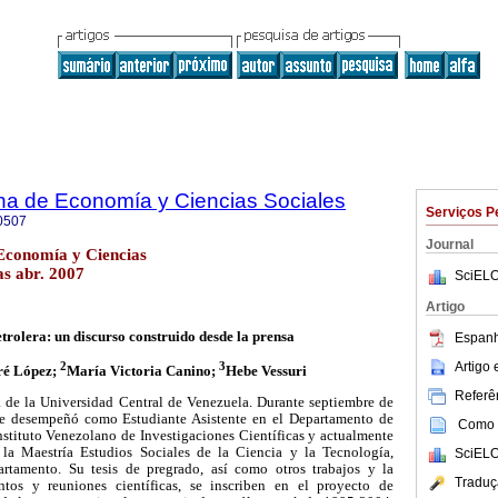
na de Economía y Ciencias Sociales
Serviços P
0507
Journal
Economía y Ciencias
as abr. 2007
SciELO
Artigo
trolera: un discurso construido desde la prensa
Espanh
Artigo
2
3
ré López;
María Victoria Canino;
Hebe Vessuri
Referên
 de la Universidad Central de Venezuela. Durante septiembre de
e desempeñó como Estudiante Asistente en el Departamento de
Como c
nstituto Venezolano de Investigaciones Científicas y actualmente
la Maestría Estudios Sociales de la Ciencia y la Tecnología,
SciELO
rtamento. Su tesis de pregrado, así como otros trabajos y la
Traduç
entos y reuniones científicas, se inscriben en el proyecto de