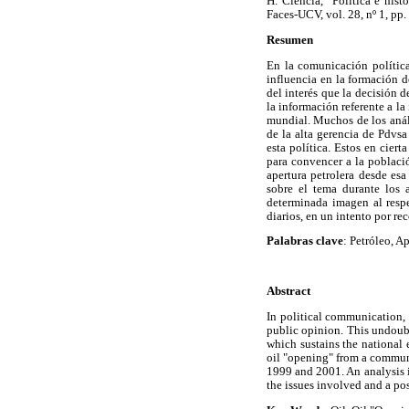
H. Ciencia, "Política e his
Faces-UCV, vol. 28, nº 1, pp.
Resumen
En la comunicación política
influencia en la formación d
del interés que la decisión 
la información referente a la
mundial. Muchos de los análi
de la alta gerencia de Pdvsa
esta política. Estos en cier
para convencer a la població
apertura petrolera desde esa
sobre el tema durante los 
determinada imagen al respec
diarios, en un intento por re
Palabras clave
: Petróleo, A
Abstract
In political communication, 
public opinion. This undoubt
which sustains the national 
oil "opening" from a communi
1999 and 2001. An analysis i
the issues involved and a pos