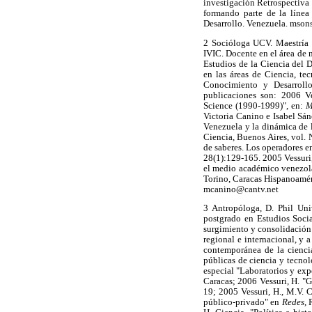
investigación Retrospectiva 
formando parte de la línea
Desarrollo. Venezuela. mso
2 Socióloga UCV. Maestría 
IVIC. Docente en el área de 
Estudios de la Ciencia del D
en las áreas de Ciencia, te
Conocimiento y Desarrollo
publicaciones son: 2006 V
Science (1990-1999)", en:
M
Victoria Canino e Isabel Sán
Venezuela y la dinámica de 
Ciencia, Buenos Aires, vol. 
de saberes. Los operadores e
28(1):129-165. 2005 Vessuri,
el medio académico venezolan
Torino, Caracas Hispanoamér
mcanino@cantv.net
3 Antropóloga, D. Phil Uni
postgrado en Estudios Socia
surgimiento y consolidación d
regional e internacional, y a
contemporánea de la ciencia
públicas de ciencia y tecnol
especial "Laboratorios y exp
Caracas; 2006 Vessuri, H. "
19; 2005 Vessuri, H., M.V. 
público-privado" en
Redes
, 