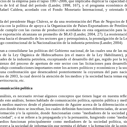
ocios de la empresa para el lapso 1997-2006, que implicaba duplicar la capacidad 
es de b/d al final del período (Lander, 1998, 167), y el programa económico de
Rafael Caldera, acordado con el Fondo Monetario Internacional, y orientado ha
ada del presidente Hugo Chávez, se da una reorientación del Plan de Negocios de 
ia con la política de apoyo a la Organización de Países Exportadores de Petróleo 
 de cumplir con las cuotas de producción acordadas en esta organización para la 
de exportación alcanzara un promedio de $8,43 (Lander, 2004, 27). La reorientació
esa hacia el desarrollo de los sectores gas y petroquímica, la promulgación de la 
go constitucional de la Nacionalización de la industria petrolera (Lander, 2004).
 a consolidarse las políticas del Gobierno nacional, de las cuales una de las má
ón de la Ley Orgánica de Hidrocarburos (en el marco de la Ley Habilitante), 
dades de la industria petrolera, exceptuando el desarrollo del gas, regido por la
enzo del proceso de apertura de este sector con las licitaciones para desarroll
odujo contradicciones importantes entre los actores políticos y económicos y la s
 una confrontación que desencadenó posteriormente la coyuntura del paro nacio
os de 2003, la cual desvió la atención de los medios y la sociedad hacia temas es
eritocracia
, etc.
omunicación política
nálisis, es necesario revisar algunos conceptos que tienen lugar en nuestra refl
do este análisis; hemos hablado de comunicación política, opinión pública y me
s medios masivos desde el planteamiento de Aguirre acerca de la diferenciación en
xtos donde éstos se inscriban, los cuales definirán funciones diferenciadas, de acu
información y/o la opinión, donde funcionarían como "mediadores de la sociedad po
ociedad"; o si se refiere a la propaganda y/o la persuasión, fungiendo como "medi
medios funcionan principalmente como mediadores de la sociedad política, si
oveer a la sociedad de información que permita el debate y la formación de la opin