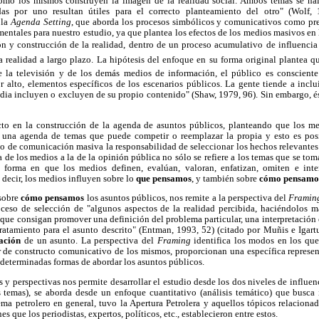
cómo los mismos construyen la imagen de la realidad social. Ambos temas se hal
das por uno resultan útiles para el correcto planteamiento del otro" (Wolf,
 la
Agenda Setting
,
que aborda los procesos simbólicos y comunicativos como pre
mentales para nuestro estudio, ya que plantea
los efectos de los medios masivos en
ón y construcción de la realidad, dentro de un proceso acumulativo de influencia 
 realidad a largo plazo. La hipótesis del enfoque en su forma original plantea 
e la televisión y de los demás medios de información, el público es consciente
r alto, elementos específicos de los escenarios públicos. La gente tiende a inclu
dia incluyen o excluyen de su propio contenido"
(Shaw, 1979, 96). Sin embargo, é
ecto en la construcción de la agenda de asuntos públicos, planteando que los 
o una agenda de temas que puede competir o reemplazar la propia y esto es pos
 de comunicación masiva la responsabilidad de seleccionar los hechos relevantes 
a de los medios a la de la opinión pública no sólo se refiere a los temas que se to
 forma en que los medios definen, evalúan, valoran, enfatizan, omiten e int
 decir, los medios influyen sobre lo
que pensamos
, y también sobre
cómo pensamo
 sobre
cómo pensamos
los asuntos públicos, nos remite a la perspectiva del
Framin
ceso de selección de "algunos aspectos de la realidad percibida, haciéndolos má
que consigan promover una definición del problema particular, una interpretación
atamiento para el asunto descrito" (Entman, 1993, 52) (citado por Muñis e Igart
ación
de un asunto. La perspectiva del
Framing
identifica los modos en los que
er de constructo comunicativo de los mismos, proporcionan una específica represen
e determinadas formas de abordar los asuntos públicos.
s y perspectivas nos permite desarrollar el estudio desde los dos niveles de influe
s temas), se aborda desde un enfoque cuantitativo (análisis temático) que busca 
ema petrolero en general, tuvo la Apertura Petrolera y aquellos tópicos relaciona
es que los periodistas, expertos, políticos, etc., establecieron entre estos.