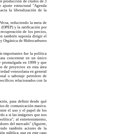
de producción de crudos de 3
 ajuste estructural "Agenda
cia la liberalización de la
Pdvsa, reduciendo la meta de
(OPEP) y la ratificación por
recuperación de los precios,
n también suponía dirigir el
Ley Orgánica de Hidrocarburos
s importantes fue la política
para concentrar en un único
 ley promulgada en 1999 y que
os de proyectos en esta área
ociedad venezolana en general
nal o sabotaje petrolero de
pecíficos relacionados con la
exión, para definir desde qué
dios de comunicación masiva.
tre el uso y el papel de los
erdo a si las imágenes que nos
lítica"; al entretenimiento,
adores del mercado" (Aguirre,
endo también actores de la
ión pública, que en este caso