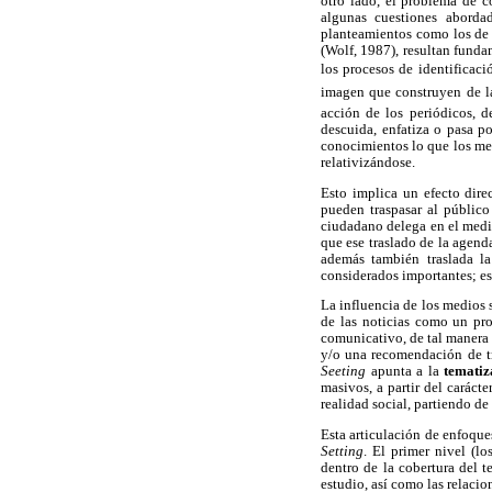
otro lado, el problema de 
algunas cuestiones aborda
planteamientos como los de
(Wolf, 1987), resultan funda
los procesos de identificaci
imagen que construyen de la
acción de los periódicos, d
descuida, enfatiza o pasa po
conocimientos lo que los me
relativizándose.
Esto implica un efecto dir
pueden traspasar al públic
ciudadano delega en el medio
que ese traslado de la agend
además también traslada la
considerados importantes; es
La influencia de los medios
de las noticias como un pro
comunicativo, de tal manera 
y/o una recomendación de tr
Seeting
apunta a la
tematiz
masivos, a partir del caráct
realidad social, partiendo d
Esta articulación de enfoque
Setting
. El primer nivel (lo
dentro de la cobertura del t
estudio, así como las relacion