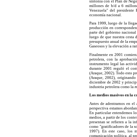
sintonía con el Plan de Neg
millones de b/d a 6 millon
Venezuela" del presidente 
economía nacional.
Para 1999, luego de la lleg
producción en correspondenc
parte del gobierno nacional
luego de que nuestra cesta 
presupuesto anual de la empr
Gaseosos y la elevación a ran
Finalmente en 2001 comienzan
petrolera, con la aprobaci
instrumento legal las activi
durante 2001 reguló el comi
(Araque, 2002). Todo esto pr
(Araque, 2002), originando
diciembre de 2002 y principi
industria petrolera como la
m
Los medios masivos en la c
Antes de adentrarnos en el a
perspectiva estamos abordan
En particular entendemos lo
medios, a partir de los conte
presentan se refieren a la 
como "gratificadores de la s
1997). En este caso, los 
comunicación política, al pr