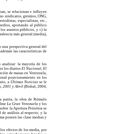
pan, se relacionan e influyen
omo sindicatos, gremios, ONG,
iodistas, especialistas, etc.,
medios, aportando al público
los asuntos públicos; y c) la
endencia más general (media),
o una perspectiva general del
además las características de
a analizar: la mayoría de los
or los diarios
El Nacional
,
El
cación de masas en Venezuela,
onal posicionamiento en los
ario, a
Últimas Noticias
se le
a, 2001 y Abril
(Bisbal, 2004,
a patria, la obra de Rómulo
filme
La Gran Venezuela
y los
sobre la Apertura Petrolera se
 de análisis al respecto; y la
ema poseen las clase medias y
los efectos de los media, por