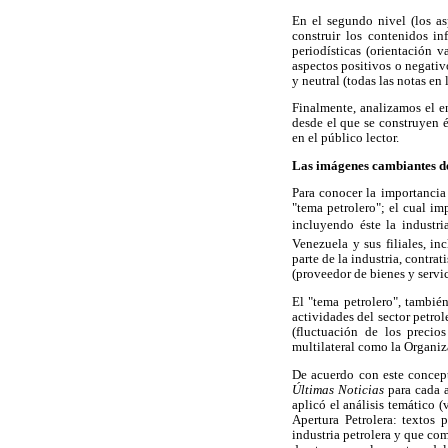
En el segundo nivel (los as
construir los contenidos in
periodísticas (orientación v
aspectos positivos o negativ
y neutral (todas las notas en
Finalmente, analizamos el e
desde el que se construyen é
en el público lector.
Las imágenes cambiantes de
Para conocer la importancia 
"tema petrolero"; el cual imp
incluyendo éste la industri
Venezuela y sus filiales, i
parte de la industria, contra
(proveedor de bienes y servici
El "tema petrolero", también
actividades del sector petrol
(fluctuación de los precios
multilateral como la Organiz
De acuerdo con este concept
Últimas Noticias
para cada a
aplicó el análisis temático (
Apertura Petrolera: textos 
industria petrolera y que c