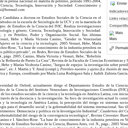
de la prensa nacional en materia de petróleo, período 1995-2004,
Enviar 
 Ciencia, Tecnología, Innovación y Sociedad: Conocimiento y
nsi@hotmail.com
Indicadore
y Candidata a doctora en Estudios Sociales de la Ciencia en el
Links rela
métodos en la escuela de Sociología de la UCV y en la maestría de
Compartilh
pto. de Estudios de la Ciencia del IVIC. Realiza investigaciones
cnología y género; Ciencia, Tecnología, Innovación y Sociedad:
Mais
; y en Petróleo, Poder y Organización Social. Sus últimas
Mais
essuri, Hebe y María Victoria Canino, "Gender in Venezuelan
ujeres en la ciencia y la tecnología
; 2005 Vessuri, Hebe, María
chez-Rose, "La base de conocimiento de la industria petrolera en
Permali
lo público-privado", en
Redes
, Revista de Estudios Sociales de la
N., págs. 2005; Canino, María Victoria y Vessuri, Hebe, "Rebelión
n la Refinería de Puerto La Cruz", Revista de la Faculta de Ciencias Económicas y 
 Hebe y Marías Vicdtoria Canino, "Juegos de espejos: la investigación sobre petróle
o", en: J. Martín y Y. Arnal (compl.),
Petróleo nuestro y ajeno (La ilusión de mo
ica y Europa, coordinado por María Luisa Rodríguez-Sala y Judith Zubieta Garc
versidad de Oxford; actualmente dirige el Departamento Estudio de la Cienci
les de la Ciencia del Instituto Venezolano de Investigaciones Científicas (IVIC)
e los estudios sociales de la ciencia y la tecnología en América Latina, con inicia
 través de la docencia y la investigación. Su foco de investigación actual lo const
 y la tecnología en América Latina, la percepción del riesgo en sistemas socio-
ogía para el desarrollo social y la gobernabilidad del sistema internacional. Sus ú
erimentos: Democracia y política en la Investigación Industrial",
Cuadernos del C
Gobernabilidad del riesgo de la convergencia tecnológica",
Revista Cinvestav
. Buen
Canino e I. Sánchez-Rose. "La base de conocimiento de la industria petrolera en V
Revista de Estudios Sociales de la Ciencia, Buenos Aires, vol. N., págs.; 2005 Vess