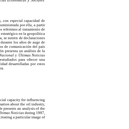
cias Económicas y Sociales
.
s, con especial capacidad de
ministrada por ella, a partir
s referimos al tratamiento de
 estratégico en la geopolítica
a, se nutren de declaraciones
l durante los años de auge de
dios de comunicación del país
ón presenta un análisis de la
Nacional
y
Últimas Noticias
estudiados para ofrecer una
lidad desarrolladas por estos
ra.
cial capacity for influencing
ation about the oil industry,
e presents an analysis of the
ltimas Noticias
during 1997,
reating a particular image of