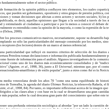
n fundamentalmente sobre el sector público.
e formación de la opinión pública confluyen tres elementos, los cuales copartici
licos, que pueden ser gobernantes, opositores y otros grupos de presión política, c
niones y toman decisiones que afectan a otros actores y sectores sociales; b) los per
publicada, es decir, aquellas opiniones que llegan a la sociedad a través de los 
dad y estimulando al ciudadano a participar o por lo menos a conocer el debate de 
ralmente es entendida como la opinión de la mayoría, o como la expresión de la t
nto (Ochoa, 2000).
sobre los procesos comunicativos masivos, necesariamente, supone su desarrollo baj
plando no sólo las particularidades del mensaje construido por los medios, sino 
os receptores (los lectores) dentro de un marco al menos referencial.
una particularidad que influyó en nuestros criterios de selección de los diarios 
Apertura Petrolera toman declaraciones e información publicada fundamentalmente p
 como fuente de información para el análisis. Algunos investigadores de la comuni
acional
como uno de los diarios más económicamente consolidados y de "tradici
sitivo" (Aguirre,
et al
., 1998, 36), junto a
El Universal
; mientras que, por el contr
sensacionalista-amarillistas y de estilo popular", junto a otros como
Así es la Notici
ura media venezolana desde los años 70 "como una suma equilibrada de histori
ertos de Torrealba, la agenda del diario
Últimas Noticias
, la telenovela Rafaela, el 
uirre,
et al
., 1998, 84). Por tanto, es importante reflexionar acerca de la imagen que 
irigidos a las clases altas y con base en la cual se desarrollaron una gran cantidad
te más popular, sobre la cual descansa gran parte del conocimiento que sobre este t
 posee una profunda orientación sociológica al abordar "por un lado la cuestión de 