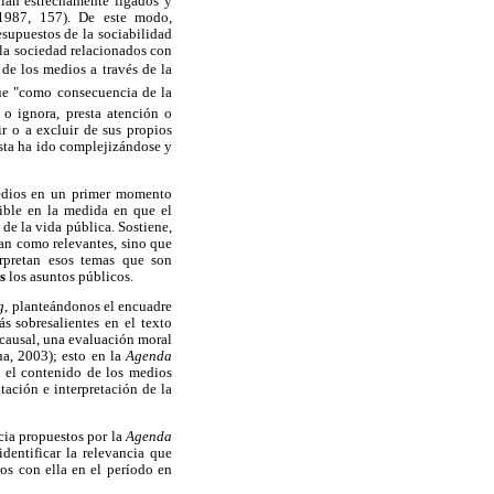
lan estrechamente ligados y
 1987, 157). De este modo,
supuestos de la sociabilidad
 la sociedad relacionados con
de los medios a través de la
que "como consecuencia de la
 o ignora, presta atención o
ir o a excluir de sus propios
sta ha ido complejizándose y
medios en un primer momento
ible en la medida en que el
de la vida pública. Sostiene,
man como relevantes, sino que
erpretan esos temas que son
s
los asuntos públicos.
g
, planteándonos el encuadre
s sobresalientes en el texto
 causal, una evaluación moral
ua, 2003); esto en la
Agenda
 el contenido de los medios
tación e interpretación de la
ncia propuestos por la
Agenda
identificar la relevancia que
dos con ella en el período en