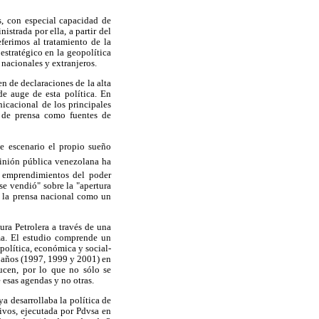
s, con especial capacidad de
istrada por ella, a partir del
ferimos al tratamiento de la
estratégico en la geopolítica
 nacionales y extranjeros.
n de declaraciones de la alta
de auge de esta política. En
nicacional de los principales
s de prensa como fuentes de
escenario el propio sueño
opinión pública venezolana ha
 emprendimientos del poder
se vendió" sobre la "apertura
a la prensa nacional como un
ura Petrolera a través de una
a. El estudio comprende un
política, económica y social-
s años (1997, 1999 y 2001) en
ducen, por lo que no sólo se
 esas agendas y no otras.
a desarrollaba la política de
ivos, ejecutada por Pdvsa en