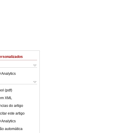
ersonalizados
 Analytics
ol (pdf)
 em XML
cias do artigo
itar este artigo
 Analytics
ão automática