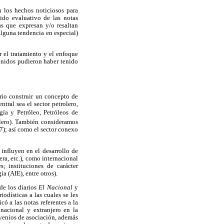
n los hechos noticiosos para
tido evaluativo de las notas
tas que expresan y/o resaltan
alguna tendencia en especial)
 el tratamiento y el enfoque
tenidos pudieron haber tenido
ario construir un concepto de
ntral sea el sector petrolero,
ía y Petróleo, Petróleos de
olero). También consideramos
87); así como el sector conexo
 influyen en el desarrollo de
era, etc.), como internacional
s; instituciones de carácter
a (AIE), entre otros).
de los diarios
El Nacional
y
odísticas a las cuales se les
có a las notas referentes a la
 nacional y extranjero en la
venios de asociación, además