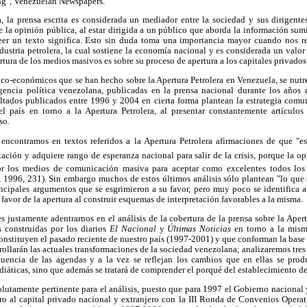
ing", Venezuelan Newspapers.
, la prensa escrita es considerada un mediador entre la sociedad y sus dirigente
 la opinión pública, al estar dirigida a un público que aborda la información sumin
leer un texto significa. Esto sin duda toma una importancia mayor cuando nos re
ndustria petrolera, la cual sostiene la economía nacional y es considerada un valor 
tura de los medios masivos es sobre su proceso de apertura a los capitales privados
ico-económicos que se han hecho sobre la Apertura Petrolera en Venezuela, se nutre
gencia política venezolana, publicadas en la prensa nacional durante los años 
sultados publicados entre 1996 y 2004 en cierta forma plantean la estrategia comu
 país en torno a la Apertura Petrolera, al presentar constantemente artículo
so.
ncontramos en textos referidos a la Apertura Petrolera afirmaciones de que "ese 
tación y adquiere rango de esperanza nacional para salir de la crisis, porque la 
r los medios de comunicación masiva para aceptar como excelentes todos los
 1996, 231). Sin embargo muchos de estos últimos análisis sólo plantean "lo que 
rincipales argumentos que se esgrimieron a su favor, pero muy poco se identifica 
favor de la apertura al construir esquemas de interpretación favorables a la misma.
es justamente adentrarnos en el análisis de la cobertura de la prensa sobre la Apert
 construidas por los diarios
El Nacional
y
Últimas Noticias
en torno a la mism
onstituyen el pasado reciente de nuestro país (1997-2001) y que conforman la base 
arrollarán las actuales transformaciones de la sociedad venezolana; analizaremos tre
cuencia de las agendas y a la vez se reflejan los cambios que en ellas se pro
diáticas, sino que además se tratará de comprender el porqué del establecimiento de
olutamente pertinente para el análisis, puesto que para 1997 el Gobierno nacional y
ero al capital privado nacional y extranjero con la III Ronda de Convenios Operat