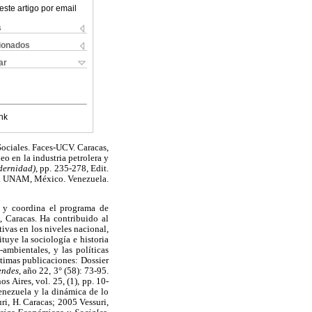
este artigo por email
s
cionados
ar
nk
Sociales. Faces-UCV. Caracas,
o en la industria petrolera y
dernidad)
, pp. 235-278, Edit.
ía. UNAM, México. Venezuela.
a y coordina el programa de
, Caracas. Ha contribuido al
tivas en los niveles nacional,
ituye la sociología e historia
ambientales, y las políticas
ltimas publicaciones: Dossier
endes
, año 22, 3° (58): 73-95.
os Aires, vol. 25, (1), pp. 10-
enezuela y la dinámica de lo
uri, H. Caracas; 2005 Vessuri,