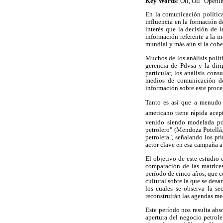
Key Words
: Oil, Oil "Open
En la comunicación política
influencia en la formación de
interés que la decisión de 
información referente a la i
mundial y más aún si la cober
Muchos de los análisis polít
gerencia de Pdvsa y la diri
particular, los análisis con
medios de comunicación del
información sobre este proce
Tanto es así que a menudo e
americano tiene rápida acep
venido siendo modelada po
petrolero" (Mendoza Potellá,
petrolera", señalando los p
actor clave en esa campaña a 
El objetivo de este estudio 
comparación de las matrices
período de cinco años, que c
cultural sobre la que se des
los cuales se observa la se
reconstruirán las agendas me
Este período nos resulta abs
apertura del negocio petrol