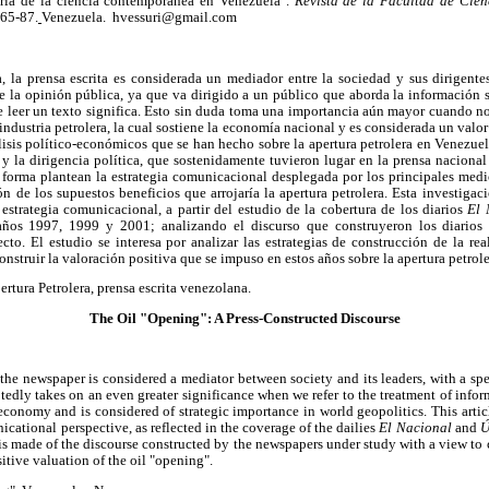
toria de la ciencia contemporánea en Venezuela".
Revista de la Facultad de Cien
 65-87.
Venezuela. hvessuri@gmail.com
, la prensa escrita es considerada un mediador entre la sociedad y sus dirigente
e la opinión pública, ya que va dirigido a un público que aborda la información su
de leer un texto significa. Esto sin duda toma una importancia aún mayor cuando no
 industria petrolera, la cual sostiene la economía nacional y es considerada un valor
sis político-económicos que se han hecho sobre la apertura petrolera en Venezuel
 y la dirigencia política, que sostenidamente tuvieron lugar en la prensa naciona
ta forma plantean la estrategia comunicacional desplegada por los principales me
n de los supuestos beneficios que arrojaría la apertura petrolera. Esta investigaci
 estrategia comunicacional, a partir del estudio de la cobertura de los diarios
El 
años 1997, 1999 y 2001; analizando el discurso que construyeron los diarios 
to. El estudio se interesa por analizar las estrategias de construcción de la rea
construir la valoración positiva que se impuso en estos años sobre la apertura petrole
pertura Petrolera, prensa escrita venezolana.
The Oil "Opening": A Press-Constructed Discourse
the newspaper is considered a mediator between society and its leaders, with a spe
edly takes on an even greater significance when we refer to the treatment of inform
economy and is considered of strategic importance in world geopolitics. This articl
cational perspective, as reflected in the coverage of the dailies
El Nacional
and
Ú
s made of the discourse constructed by the newspapers under study with a view to c
itive valuation of the oil "opening".