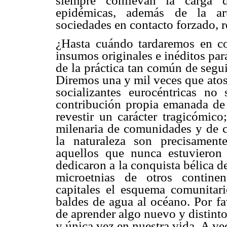
siempre conllevan la carga 
epidémicas, además de la art
sociedades en contacto forzado, r
¿Hasta cuándo tardaremos en co
insumos originales e inéditos par
de la práctica tan común de segui
Diremos una y mil veces que atos
socializantes eurocéntricas n
contribución propia emanada de 
revestir un carácter tragicómico
milenaria de comunidades y de co
la naturaleza son precisament
aquellos que nunca estuvieron
dedicaron a la conquista bélica d
microetnias de otros continen
capitales el esquema comunitari
baldes de agua al océano. Por fa
de aprender algo nuevo y distint
y única vez en nuestra vida. A ve