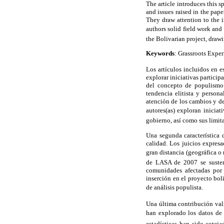
The article introduces this s
and issues raised in the pap
They draw attention to the i
authors solid field work an
the Bolivarian project, drawi
Keywords
: Grassroots Exper
Los artículos incluidos en e
explorar iniciativas partici
del concepto de populismo 
tendencia elitista y person
atención de los cambios y de
autores(as) exploran iniciat
gobierno, así como sus limit
Una segunda característica 
calidad. Los juicios expres
gran distancia (geográfica o 
de LASA de 2007 se susten
comunidades afectadas por 
inserción en el proyecto bo
de análisis populista.
Una última contribución vali
han explorado los datos de
estadísticas han sido cotej