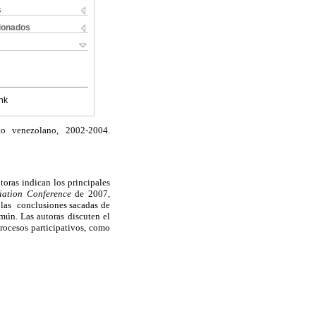
s
cionados
nk
to venezolano, 2002-2004.
toras indican los principales
iation Conference
de 2007,
e las conclusiones sacadas de
mún. Las autoras discuten el
rocesos participativos, como