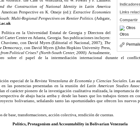
ical Violence: the Case of Venezuela, en W. Fowler y P. Lambert
Indicadore
and the Construction of National Identity in Latin America
h American Perspective en K. Omeje (ed.):
Extractive Economies
Links rela
South: Multi-Regional Perspectives on Rentier Politics.
(Ashgate,
Compartir
.ac.uk
Otros
a Política en la Universidad Estatal de Georgia y Directora del
Otros
el Carter Center en Atlanta, Georgia. Sus publicaciones incluyen:
l Chavismo,
con David Myers (Editorial el Nacional, 2007);
The
Permali
ve Democracy
, con David Myers ((John Hopkins University Press,
 from Political Crises? (North-South Center, 2000).
Actualmente,
bro sobre el papel de la intermediación internacional durante el conflic
dición especial de la
Revista Venezolana
de Economía y Ciencias Sociales
.
Las au
 en las ponencias presentadas en la reunión del
Latin American Studies Assoc
an el carácter pionero de la investigación cualitativa realizada, la importancia d
perspectiva de abajo hacia arriba y desde las bases que los trabajos tienen en co
 proyecto bolivariano, señalando tanto las oportunidades que ofrecen los nuevos p
 de base, transformaciones, acción colectiva, rendición de cuentas.
Polítics, Protagonism and Accountability in Bolivarian Venezuela