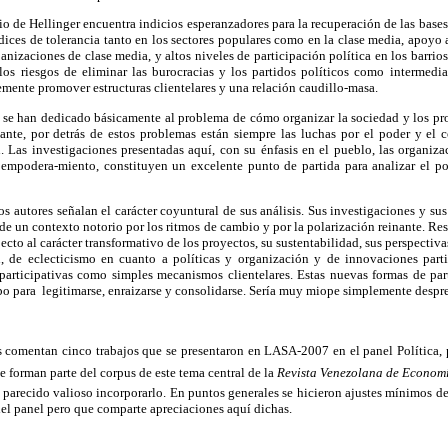
dio de Hellinger encuentra indicios esperanzadores para la recuperación de las base
dices de tolerancia tanto en los sectores populares como en la clase media, apoyo 
banizaciones de clase media, y altos niveles de participación política en los barri
 los riesgos de eliminar las burocracias y los partidos políticos como intermedia
mente promover estructuras clientelares y una relación caudillo-masa.
os se han dedicado básicamente al problema de cómo organizar la sociedad y los pr
ante, por detrás de estos problemas están siempre las luchas por el poder y el co
n. Las investigaciones presentadas aquí, con su énfasis en el pueblo, las organi
empodera-miento, constituyen un excelente punto de partida para analizar el po
os autores señalan el carácter coyuntural de sus análisis. Sus investigaciones y sus
de un contexto notorio por los ritmos de cambio y por la polarización reinante. Res
ecto al carácter transformativo de los proyectos, su sustentabilidad, sus perspectivas
, de eclecticismo en cuanto a políticas y organización y de innovaciones parti
s participativas como simples mecanismos clientelares. Estas nuevas formas de pa
o para legitimarse, enraizarse y consolidarse. Sería muy miope simplemente despre
as comentan cinco trabajos que se presentaron en LASA-2007 en el panel Política
e forman parte del corpus de este tema central de la
Revista Venezolana
de Economí
parecido valioso incorporarlo. En puntos generales se hicieron ajustes mínimos de
del panel pero que comparte apreciaciones aquí dichas.