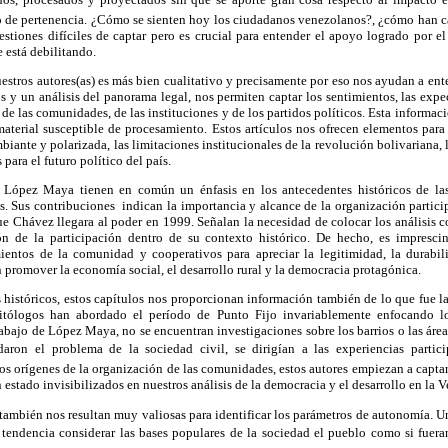
 de pertenencia. ¿Cómo se sienten hoy los ciudadanos venezolanos?, ¿cómo han c
estiones difíciles de captar pero es crucial para entender el apoyo logrado por e
 está debilitando.
estros autores(as) es más bien cualitativo y precisamente por eso nos ayudan a ente
cos y un análisis del panorama legal, nos permiten captar los sentimientos, las expe
de las comunidades, de las instituciones y de los partidos políticos. Esta informac
 material susceptible de procesamiento. Estos artículos nos ofrecen elementos pa
biante y polarizada, las limitaciones institucionales de la revolución bolivariana, 
para el futuro político del país.
 López Maya tienen en común un énfasis en los antecedentes históricos de las i
. Sus contribuciones indican la importancia y alcance de la organización particip
e Chávez llegara al poder en 1999. Señalan la necesidad de colocar los análisis c
 de la participación dentro de su contexto histórico. De hecho, es imprescin
entos de la comunidad y cooperativos para apreciar la legitimidad, la durabil
n promover la economía social, el desarrollo rural y la democracia protagónica.
es históricos, estos capítulos nos proporcionan información también de lo que fue l
olitólogos han abordado el período de Punto Fijo invariablemente enfocando los
rabajo de López Maya, no se encuentran investigaciones sobre los barrios o las área
ron el problema de la sociedad civil, se dirigían a las experiencias partic
os orígenes de la organización de las comunidades, estos autores empiezan a captar l
estado invisibilizados en nuestros análisis de la democracia y el desarrollo en la
 también nos resultan muy valiosas para identificar los parámetros de autonomía. U
la tendencia considerar las bases populares de la sociedad el pueblo como si fuer