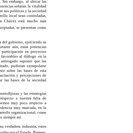
. Sin embargo, al ubicar las
onencias señalan la vitalidad
e sus políticas y la sociedad
ollo local sean controladas,
ción Chávez está mucho más
cooptadas, se presentan como
s del gobierno, ejerciendo su
rtante aún, estas ponencias
participación en proyectos
 favorables al diálogo en la
 arriesgado suponer que las
itado, pudieran extrapolarse
ir sobre las bases de esta
pacitación y percepciones de
r las bases de la sociedad
untofijistas y las estrategias
respecto a nuestra falta de
Sabemos muy poco respecto a
endencia muy marcada, en la
sarrollo organizacional, como
o siempre así.
a verdadera industria, estos
vidas por el Estado. Primero,