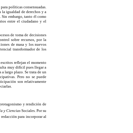
s para políticas consensuadas.
a la igualdad de derechos y a
os. Sin embargo, tanto él como
rios entre el ciudadano y el
ocesos de toma de decisiones
ntrol sobre recursos, por la
zaciones de masa y los nuevos
tencial transformador de los
 escritos reflejan el momento
ulta muy difícil pues llegar a
 a largo plazo. Se trata de un
cipativas. Pero no se puede
rticipación son relativamente
ciarlas.
, protagonismo y rendición de
a y Ciencias
Sociales. Por su
 redacción para incorporar al