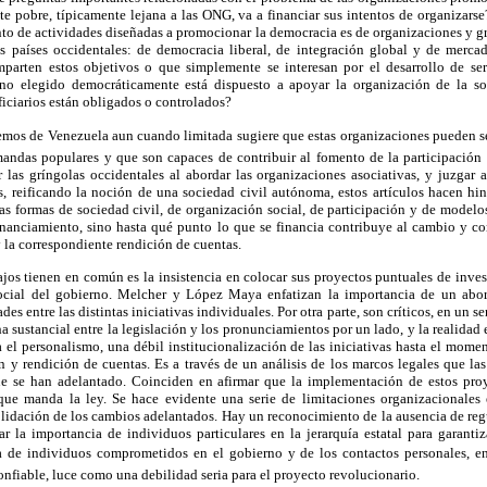
e pobre, típicamente lejana a las ONG, va a financiar sus intentos de organizars
ento de actividades diseñadas a promocionar la democracia es de organizaciones y
os países occidentales: de democracia liberal, de integración global y de merca
arten estos objetivos o que simplemente se interesan por el desarrollo de ser
o elegido democráticamente está dispuesto a apoyar la organización de la soci
iciarios están obligados o controlados?
emos de Venezuela aun cuando limitada sugiere que estas organizaciones pueden 
ndas populares y que son capaces de contribuir al fomento de la participación 
las gríngolas occidentales al abordar las organizaciones asociativas, y juzgar 
 reificando la noción de una sociedad civil autónoma, estos artículos hacen hin
intas formas de sociedad civil, de organización social, de participación y de model
financiamiento, sino hasta qué punto lo que se financia contribuye al cambio y c
la correspondiente rendición de cuentas.
ajos tienen en común es la insistencia en colocar sus proyectos puntuales de inve
cial del gobierno. Melcher y López Maya enfatizan la importancia de un abord
es entre las distintas iniciativas individuales. Por otra parte, son críticos, en un s
a sustancial entre la legislación y los pronunciamientos por un lado, y la realidad e
 el personalismo, una débil institucionalización de las iniciativas hasta el mome
n y rendición de cuentas. Es a través de un análisis de los marcos legales que las 
que se han adelantado. Coinciden en afirmar que la implementación de estos proy
que manda la ley. Se hace evidente una serie de limitaciones organizacionales 
olidación de los cambios adelantados. Hay un reconocimiento de la ausencia de reg
ar la importancia de individuos particulares en la jerarquía estatal para garanti
 de individuos comprometidos en el gobierno y de los contactos personales, 
onfiable, luce como una debilidad seria para el proyecto revolucionario.