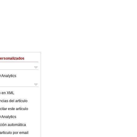
Personalizados
 Analytics
lo en XML
cias del artículo
itar este artículo
 Analytics
ción automática
articulo por email