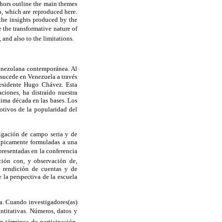
hors outline the main themes
o, which are reproduced here.
 the insights produced by the
 the transformative nature of
 and also to the limitations.
venezolana contemporánea. Al
 sucede en Venezuela a través
residente Hugo Chávez. Esta
ciones, ha distraído nuestra
tima década en las bases. Los
motivos de la popularidad del
tigación de campo seria y de
típicamente formuladas a una
 presentadas en la conferencia
ión con, y observación de,
e rendición de cuentas y de
la perspectiva de la escuela
ía. Cuando investigadores(as)
antitativas. Números, datos y
n términos de participación,