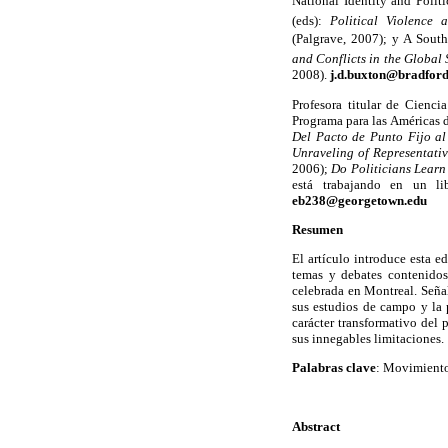
National Identity and Polit
(eds):
Political Violence 
(Palgrave, 2007); y A Sout
and Conflicts in the Global 
2008).
j.d.buxton@bradford
Profesora titular de Cienci
Programa para las Américas d
Del Pacto de Punto Fijo a
Unraveling of Representati
2006);
Do Politicians Learn
está trabajando en un li
eb238@georgetown.edu
Resumen
El artículo introduce esta e
temas y debates contenidos
celebrada en Montreal. Señal
sus estudios de campo y la 
carácter transformativo del
sus innegables limitaciones.
Palabras clave
: Movimientos
Abstract