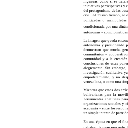
ingenuas, como si se tratar
iniciativas participativas y
del protagonismo de las base
civil. Al mismo tiempo, se 
politizadas o manipuladas
condicionada por una dinámic
autónomas y comprometidas
La imagen que queda entonces
autonomía y presionando pa
demuestran que mucha gent
comunitarios y cooperativos
comunidad y a la creación 
conclusiones de estas ponen
alegremente. Sin embargo,
investigación cualitativa y
empoderamiento, y no desp
venezolana, o como una simpl
Mientras que estos dos artícu
bolivarianas para la movil
herramientas analíticas pa
organizaciones sociales y 
academia y entre los respons
un simple intento de parte de
En una época en que el fina
trabajos plantean una serie 