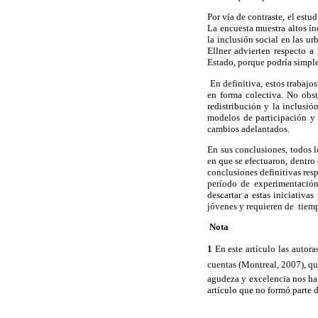
Por vía de contraste, el estu
La encuesta muestra altos ín
la inclusión social en las ur
Ellner advierten respecto a
Estado, porque podría simple
En definitiva, estos trabaj
en forma colectiva. No obst
redistribución y la inclusió
modelos de participación y 
cambios adelantados.
En sus conclusiones, todos l
en que se efectuaron, dentro 
conclusiones definitivas resp
período de experimentación
descartar a estas iniciativa
jóvenes y requieren de tiemp
Nota
1
En este artículo las autor
cuentas (Montreal, 2007), qu
agudeza y excelencia nos ha 
artículo que no formó parte 