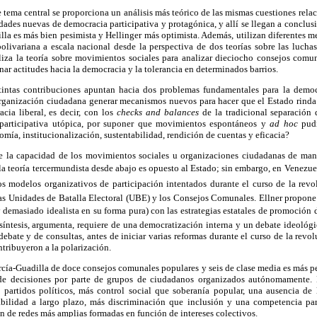
te tema central se proporciona un análisis más teórico de las mismas cuestiones rel
ades nuevas de democracia participativa y protagónica, y allí se llegan a conclusio
lla es más bien pesimista y Hellinger más optimista. Además, utilizan diferentes me
olivariana a escala nacional desde la perspectiva de dos teorías sobre las luchas
iza la teoría sobre movimientos sociales para analizar dieciocho consejos comun
nar actitudes hacia la democracia y la tolerancia en determinados barrios.
tintas contribuciones apuntan hacia dos problemas fundamentales para la democr
rganización ciudadana generar mecanismos nuevos para hacer que el Estado rinda c
cia liberal, es decir, con los
checks and balances
de la tradicional separación
 participativa utópica, por suponer que movimientos espontáneos y
ad hoc
pudi
omía, institucionalización, sustentabilidad, rendición de cuentas y eficacia?
e la capacidad de los movimientos sociales u organizaciones ciudadanas de mant
a teoría tercermundista desde abajo es opuesto al Estado; sin embargo, en Venezuel
os modelos organizativos de participación intentados durante el curso de la revol
 las Unidades de Batalla Electoral (UBE) y los Consejos Comunales. Ellner propone
y demasiado idealista en su forma pura) con las estrategias estatales de promoción
 síntesis, argumenta, requiere de una democratización interna y un debate ideológico
debate y de consultas, antes de iniciar varias reformas durante el curso de la revol
tribuyeron a la polarización.
rcía-Guadilla de doce consejos comunales populares y seis de clase media es más pe
 de decisiones por parte de grupos de ciudadanos organizados autónomamente. 
 partidos políticos, más control social que soberanía popular, una ausencia de 
abilidad a largo plazo, más discriminación que inclusión y una competencia par
n de redes más amplias formadas en función de intereses colectivos.