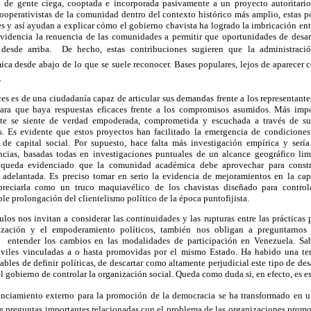
a de gente ciega, cooptada e incorporada pasivamente a un proyecto autoritario
 cooperativistas de la comunidad dentro del contexto histórico más amplio, estas p
s y así ayudan a explicar cómo el gobierno chavista ha logrado la imbricación entr
evidencia la renuencia de las comunidades a permitir que oportunidades de desarr
 desde arriba. De hecho, estas contribuciones sugieren que la administra
a desde abajo de lo que se suele reconocer. Bases populares, lejos de aparecer 
.
 es de una ciudadanía capaz de articular sus demandas frente a los representante
ra que haya respuestas eficaces frente a los compromisos asumidos. Más impo
e se siente de verdad empoderada, comprometida y escuchada a través de su 
. Es evidente que estos proyectos han facilitado la emergencia de condiciones
de capital social. Por supuesto, hace falta más investigación empírica y sería
cias, basadas todas en investigaciones puntuales de un alcance geográfico lim
 queda evidenciado que la comunidad académica debe aprovechar para constru
a adelantada. Es preciso tomar en serio la evidencia de mejoramientos en la ca
reciarla como un truco maquiavélico de los chavistas diseñado para controla
e prolongación del clientelismo político de la época puntofijista.
los nos invitan a considerar las continuidades y las rupturas entre las prácticas p
ización y el empoderamiento políticos, también nos obligan a preguntarnos 
ra entender los cambios en las modalidades de participación en Venezuela. 
civiles vinculadas a o hasta promovidas por el mismo Estado. Ha habido una t
ables de definir políticas, de descartar como altamente perjudicial este tipo de de
l gobierno de controlar la organización social. Queda como duda si, en efecto, es es
nciamiento externo para la promoción de la democracia se ha transformado en un
de preguntas importantes relacionadas con el problema de las organizaciones promo