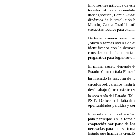
En otros tres artículos de es
transformativa de las modalid
luce agnóstico, García-Guadi
dinámica de la revolución b
Mundo; García-Guadilla util
encuestas locales para exami
De todas maneras, estas dis
¿pueden formas locales de o
identificados con la democra
considerarse la democracia
pragmática para lograr auton
El primer asunto depende d
Estado. Como señala Ellner, l
ha iniciado la mayoría de l
círculos bolivarianos hasta
desde abajo (poco práctico 
la soberanía del Estado. Tal
PSUV. De hecho, la falta de 
oportunidades perdidas y con
El estudio que nos ofrece Ga
para participar en la toma
cooptación por parte de los
necesarias para una sustent
Estado que impide la creació