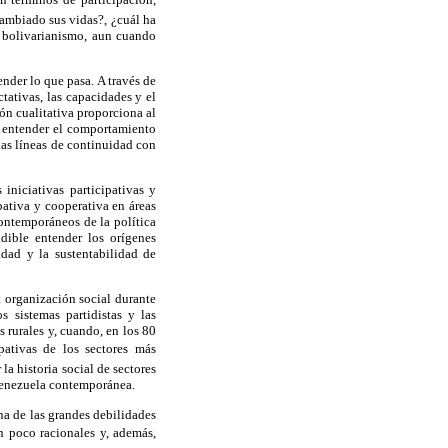
ambiado sus vidas?, ¿cuál ha
l bolivarianismo, aun cuando
nder lo que pasa. A través de
ctativas, las capacidades y el
ión cualitativa proporciona al
ra entender el comportamiento
las líneas de continuidad con
niciativas participativas y
ativa y cooperativa en áreas
ontemporáneos de la política
dible entender los orígenes
idad y la sustentabilidad de
a organización social durante
 sistemas partidistas y las
s rurales y, cuando, en los 80
ipativas de los sectores más
a historia social de sectores
 Venezuela contemporánea.
na de las grandes debilidades
an poco racionales y, además,