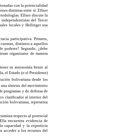
acionadas con la potencialidad
nes distintas entre sí. Ellner
todologías. Ellner discute la
 independentistas del Tercer
ales locales y Hellinger usa
acia participativa. Primero,
uentas, distintos a aquellos
 de poderes? Segundo, ¿debe
eran organizarse de manera
ener su autonomía frente al
a, el Estado (o el Presidente)
ución bolivariana desde los
 una síntesis del movimiento
 de programas y de defensa de
 clarificador al interior del
ución bolivariana, representa
simista respecto al potencial
Ella encuentra evidencia de
la capacidad y la experticia
a acceder a los recursos del