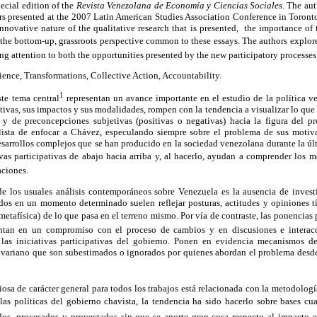
pecial edition of the
Revista Venezolana de Economía y Ciencias Sociales
.
The aut
ers presented at the 2007 Latin American Studies Association Conference in Toront
nnovative nature of the qualitative research that is presented, the importance of
d the bottom-up, grassroots perspective common to these essays. The authors explore
ng attention to both the opportunities presented by the new participatory processes,
ience, Transformations, Collective Action, Accountability.
1
ste tema central
representan un avance importante en el estudio de la política 
pativas, sus impactos y sus modalidades, rompen con la tendencia a visualizar lo que
y de preconcepciones subjetivas (positivas o negativas) hacia la figura del p
alista de enfocar a Chávez, especulando siempre sobre el problema de sus motiva
sarrollos complejos que se han producido en la sociedad venezolana durante la úl
ivas participativas de abajo hacia arriba y, al hacerlo, ayudan a comprender los 
aciones.
de los usuales análisis contemporáneos sobre Venezuela es la ausencia de inves
ados en un momento determinado suelen reflejar posturas, actitudes y opiniones 
metafísica) de lo que pasa en el terreno mismo. Por vía de contraste, las ponencias
tan en un compromiso con el proceso de cambios y en discusiones e interacc
las iniciativas participativas del gobierno. Ponen en evidencia mecanismos d
livariano que son subestimados o ignorados por quienes abordan el problema desde 
osa de carácter general para todos los trabajos está relacionada con la metodolog
 las políticas del gobierno chavista, la tendencia ha sido hacerlo sobre bases cu
ados, procesados y proyectados sin que se aporte gran cosa respecto al impacto e