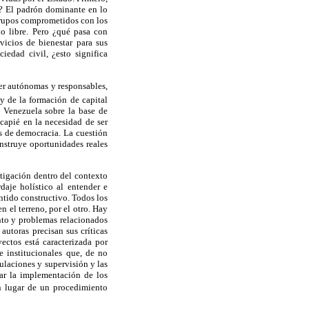
e? El padrón dominante en lo
 grupos comprometidos con los
do libre. Pero ¿qué pasa con
vicios de bienestar para sus
edad civil, ¿esto significa
ser autónomas y responsables,
y de la formación de capital
a Venezuela sobre la base de
capié en la necesidad de ser
os de democracia. La cuestión
onstruye oportunidades reales
stigación dentro del contexto
aje holístico al entender e
entido constructivo. Todos los
n el terreno, por el otro. Hay
nto y problemas relacionados
autoras precisan sus críticas
ectos está caracterizada por
e institucionales que, de no
ulaciones y supervisión y las
zar la implementación de los
en lugar de un procedimiento