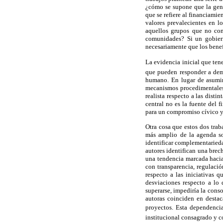
¿cómo se supone que la gent
que se refiere al financiami
valores prevalecientes en l
aquellos grupos que no comp
comunidades? Si un gobiern
necesariamente que los benef
La evidencia inicial que ten
que pueden responder a dema
humano. En lugar de asumir 
mecanismos procedimentales,
realista respecto a las dist
central no es la fuente del 
para un compromiso cívico y 
Otra cosa que estos dos trab
más amplio de la agenda so
identificar complementariedad
autores identifican una brech
una tendencia marcada hacia
con transparencia, regulació
respecto a las iniciativas 
desviaciones respecto a lo 
superarse, impediría la cons
autoras coinciden en destac
proyectos. Esta dependencia
institucional consagrado y c