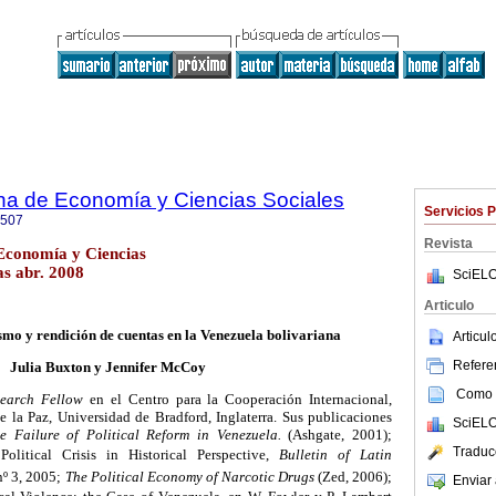
na de Economía y Ciencias Sociales
Servicios 
507
Revista
Economía y Ciencias
as abr. 2008
SciELO
Articulo
smo y rendición de cuentas en la Venezuela bolivariana
Articu
Referen
Julia Buxton y Jennifer McCoy
Como c
search Fellow
en el Centro para la Cooperación Internacional,
 la Paz, Universidad de Bradford, Inglaterra.
Sus publicaciones
SciELO
e Failure of Political Reform in
Venezuela.
(Ashgate, 2001);
Traduc
Political Crisis in Historical Perspective,
Bulletin of Latin
nº 3, 2005;
The Political Economy of Narcotic Drugs
(Zed, 2006);
Enviar 