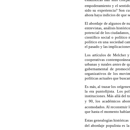
empoderamiento y el sentido
sido su experiencia? Son cu
ahora haya indicios de que se
El abordaje de algunos de nu
entrevistas, análisis históri
potencial de los ciudadanos, 
científico social o político
político en una sociedad cam
el pasado y las implicaciones 
Los artículos de Melcher y
cooperativas contemporáneas
urbanas y rurales
antes
de qu
gubernamental de promoción
organizativos de los movimi
políticas actuales que busca
Es más, al trazar los orígen
la era puntofijista. Los p
instituciones. Más allá del t
y 90, los académicos aborda
acomodados. Al reconstruir l
que hasta el momento habían 
Estas genealogías históricas
del abordaje populista es 