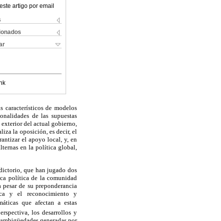
este artigo por email
s
cionados
ar
nk
s característicos de modelos
onalidades de las supuestas
 exterior del actual gobierno,
aliza la oposición, es decir, el
antizar el apoyo local, y, en
ternas en la política global,
adictorio, que han jugado dos
tica política de la comunidad
a pesar de su preponderancia
rica y el reconocimiento y
áticas que afectan a estas
rspectiva, los desarrollos y
 y ambigüedades
generadas por