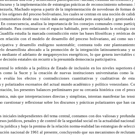
 discurso y la implementación de estrategias prácticas de reconocimiento soberano.
Venezuela, Machado sopesa a partir de la implementación de novedosas de formas 
 los orígenes del proceso bolivariano, los cuales se centran en una noción de calid
y comunitarios desde una visión más autogestionada pero auspiciada y gestionada
 En consecuencia, analiza la importancia de los consejos comunales como partícip
abitado. Para continuar con el espacio habitado, pero enfatizando la ecología co
-Guadilla estudia la marcada contradicción entre las bases filosóficas y retóricas 
en relación con el modelo de desarrollo del proceso bolivariano, así como sus 
icipativa y desarrollo endógeno sustentable; contrasta todo este planteamient
o desarrollista abocado a la promoción de la integración latinoamericana y 
 mediante el adelanto de megaproyectos energéticos, lo que genera inevitables c
e decisión estatales sin recurrir a la presumida democracia participativa.
entral
lo referido a
la política de Estado de inclusión en los niveles superiores 
 como la Sucre y la creación de nuevas instituciones universitarias como la
 evalúa los efectos y contradicciones cuantitativas y cualitativas de esta
s y polarizados escenarios del actual mundo académico y político venezolano.
Co
ntación, los presentes balances preliminares por su cercanía histórica con el pro
ica, más que interpretaciones directas y simplistas, intentan manifestar las tens
o cuestionar y reflexionar sobre los discursos y prácticas polarizantes que han car
s iniciales independientes del tema central, contamos con dos valiosas y profund
sos jurídicos, penales y de control de la seguridad social en la actualidad nacional
oria jurídica y bajo la premisa de la relación norma-realidad las estrategias de selec
itución nacional de 1961 al presente, concluyendo que sus mecanismos de reclutami