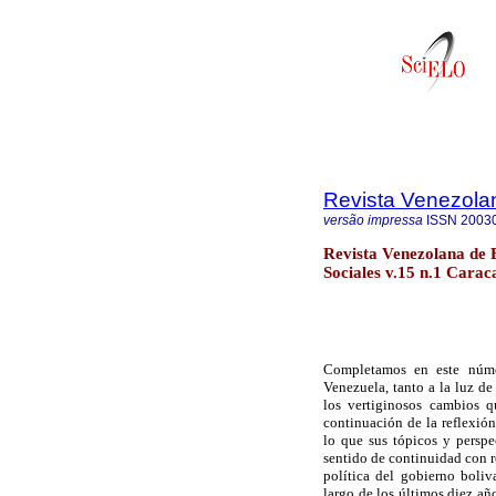
Revista Venezola
versão impressa
ISSN
2003
Revista Venezolana de 
Sociales v.15 n.1 Carac
Completamos en este númer
Venezuela, tanto a la luz d
los vertiginosos cambios q
continuación de la reflexión
lo que sus tópicos y persp
sentido de continuidad con re
política del gobierno boli
largo de los últimos diez año