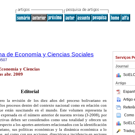
na de Economía y Ciencias Sociales
Serviços P
0507
Journal
Economía y Ciencias
as abr. 2009
SciELO
Artigo
Editorial
Espanh
Artigo
o la revisión de los diez años del proceso bolivariano en
e los procesos dentro del contexto nacional como en relación con
Referên
ue están suscitando en el mundo. Este volumen representa la
 expresada en el número anterior de nuestra revista (3-2008), por
Como c
ectivas deben ser considerados como una totalidad y ofrecen un
SciELO
specto a los aportes anteriores relacionados con la identificación
variano, sus políticas económicas y la dinámica económica a lo
Traduç
s, así como con sus acciones, directrices e incidencia en sectores