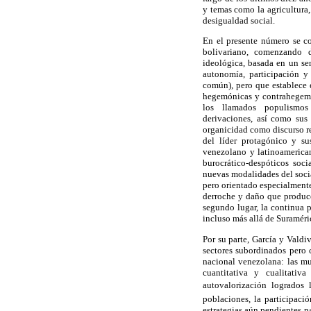
y temas como la agricultura, 
desigualdad social.
En el presente número se co
bolivariano, comenzando 
ideológica, basada en un se
autonomía, participación y
común), pero que establece e
hegemónicas y contrahegemón
los llamados populismos 
derivaciones, así como sus
organicidad como discurso re
del líder protagónico y su
venezolano y latinoamerican
burocrático-despóticos soc
nuevas modalidades del social
pero orientado especialment
derroche y daño que producen
segundo lugar, la continua p
incluso más allá de Suraméri
Por su parte, García y Valdi
sectores subordinados pero c
nacional venezolana: las mu
cuantitativa y cualitati
autovalorización logrados
poblaciones,
la participaci
estrategias aún pendientes p