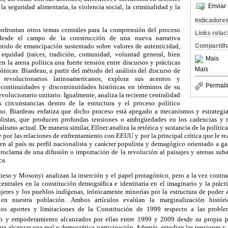
Enviar 
la seguridad alimentaria, la violencia social, la criminalidad y la
Indicadore
nfrontan otros temas centrales para la comprensión del proceso
Links rela
desde el campo de la construcción de una nueva narrativa
Compartilh
ntido de emancipación sustentado sobre valores de autenticidad,
 equidad (raíces, tradición, comunidad, voluntad general, bien
Mais
n la arena política una fuerte tensión entre discursos y prácticas
Mais
icas. Biardeau, a partir del método del análisis del discurso de
revolucionarios latinoamericanos, explora sus acentos y
Permali
 continuidades y discontinuidades históricas en términos de su
volucionario unitario. Igualmente, analiza la reciente centralidad
s circunstancias dentro de la estructura y el proceso político
o. Biardeau enfatiza que dicho proceso está apegado a mecanismos y estrategia
ialistas, que producen profundas tensiones o ambigüedades en los cadencias y t
ismo actual. De manera similar, Ellner analiza la retórica y sustancia de la política
e por
las relaciones de enfrentamiento con EEUU y por
la principal crítica que le re
 al país su perfil nacionalista y carácter populista y demagógico orientado a gar
roclama de una difusión o importación de la revolución al paisajes y arenas subal
ca.
vieso y Mosonyi analizan la inserción y el papel protagónico, pero a la vez contr
entrales en la constitución demográfica e identitaria en el imaginario y la prác
jeres y los pueblos indígenas, irónicamente minorías por la estructura de poder 
va en nuestra población. Ambos artículos evalúan la
marginalización histó
los aportes y limitaciones
de la Constitución de 1999 respecto a las problem
ón y empoderamiento alcanzados por ellas entre 1999 y 2009 desde su propia pe
ara alcanzar una real y democrática participación. Además, estudian las tensiones