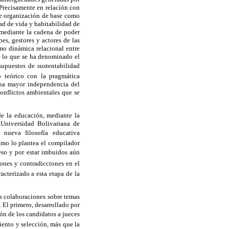
 Precisamente en relación con
de organización de base como
ad de vida y habitabilidad de
 mediante la cadena de poder
es, gestores y actores de las
mo dinámica relacional entre
de lo que se ha denominado el
supuestos de sustentabilidad
o teórico con la pragmática
una mayor independencia del
onflictos ambientales que se
de la educación, mediante la
 Universidad Bolivariana de
 nueva filosofía educativa
mo lo plantea el compilador
ceso y por estar imbuidos aún
iones y contradicciones en el
acterizado a esta etapa de la
as colaboraciones sobre temas
. El primero, desarrollado por
ción de los candidatos a jueces
ento y selección, más que la