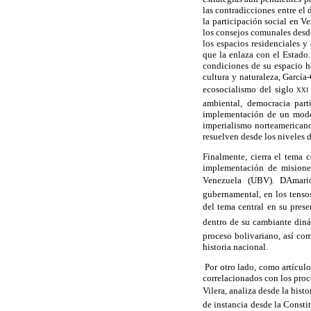
las contradicciones entre el
la participación social en 
los consejos comunales desde
los espacios residenciales 
que la enlaza con el Estado.
condiciones de su espacio h
cultura y naturaleza, García
ecosocialismo del siglo
xxi
ambiental, democracia part
implementación de un model
imperialismo norteamericano
resuelven desde los niveles d
Finalmente,
cierra el tema c
implementación de misiones
Venezuela (UBV). DAmario
gubernamental, en los tenso
del tema central en su prese
dentro de su cambiante dinám
proceso bolivariano, así com
historia nacional.
Por otro lado, como artículo
correlacionados con los proce
Vilera, analiza desde la hist
de instancia desde la Const