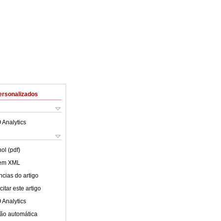
ersonalizados
 Analytics
ol (pdf)
 em XML
cias do artigo
itar este artigo
 Analytics
ão automática