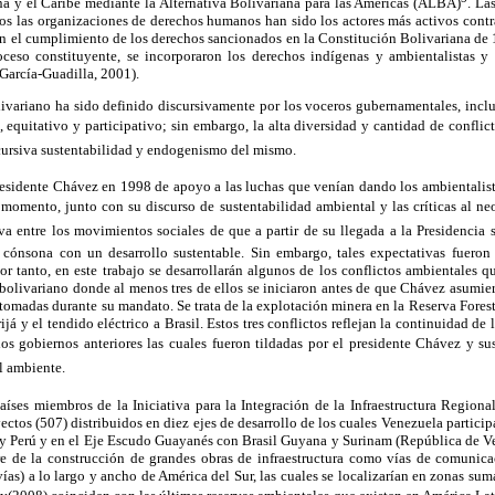
na y el Caribe mediante la Alternativa Bolivariana para las Américas (ALBA)
. La
os las organizaciones de derechos humanos han sido los actores más activos contra
 el cumplimiento de los derechos sancionados en la Constitución Bolivariana de 
ceso constituyente, se incorporaron los derechos indígenas y ambientalistas y 
García-Guadilla, 2001).
ivariano ha sido definido discursivamente por los voceros gubernamentales, incl
 equitativo y participativo; sin embargo, la alta diversidad y cantidad de conflict
cursiva sustentabilidad y endogenismo del mismo.
presidente Chávez en 1998 de apoyo a las luchas que venían dando los ambientalist
l momento, junto con su discurso de sustentabilidad ambiental y las críticas al ne
tiva entre los movimientos sociales de que a partir de su llegada a la Presidencia 
 cónsona con un desarrollo sustentable. Sin embargo, tales expectativas fueron
or tanto, en este trabajo se desarrollarán algunos de los conflictos ambientales q
bolivariano donde al menos tres de ellos se iniciaron antes de que Chávez asumie
n tomadas durante su mandato. Se trata de la explotación minera en la Reserva Forest
ijá y el tendido eléctrico a Brasil. Estos tres conflictos reflejan la continuidad de 
os gobiernos anteriores las cuales fueron tildadas
por el presidente Chávez y sus
l ambiente.
ses miembros de la Iniciativa para la Integración de la Infraestructura Regional
ectos (507) distribuidos en diez ejes de desarrollo de los cuales Venezuela particip
y Perú y en el Eje Escudo Guayanés con Brasil Guyana y Surinam (República de V
re de la construcción de grandes obras de infraestructura como vías de comunicac
vías) a lo largo y ancho de América del Sur, las cuales se localizarían en zonas sum