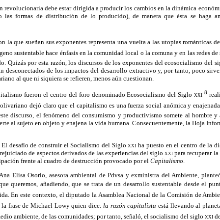
 revolucionaria debe estar dirigida a producir los cambios en la dinámica económ
o las formas de distribución de lo producido), de manera que ésta se haga a
con la que sueñan sus exponentes representa una vuelta a las utopías románticas de
geno sustentable hace énfasis en la comunidad local o la comuna y en las redes de 
do. Quizás por esta razón, los discursos de los exponentes del ecosocialismo del s
n desconectados de los impactos del desarrollo extractivo y, por tanto, poco sirven
iano al que ni siquiera se refieren, menos aún cuestionan.
8
pitalismo fueron el centro del foro denominado Ecosocialismo del Siglo
xxi
rea
livariano dejó claro que el capitalismo es una fuerza social anómica y enajenad
 este discurso, el fenómeno del consumismo y productivismo somete al hombre y a 
erte al sujeto en objeto y enajena la vida humana. Consecuentemente, la Hoja Infor
 El desafío de construir el Socialismo del Siglo
xxi
ha puesto en el centro de la d
sprejuiciado de aspectos derivados de las experiencias del siglo
xxi
para recuperar la
ación frente al cuadro de destrucción provocado por el
Capitalismo
.
 Ana Elisa Osorio, asesora ambiental de Pdvsa y exministra del Ambiente, plant
o que queremos, añadiendo, que se trata de un desarrollo sustentable desde el pu
 vida. En este contexto, el diputado la Asamblea Nacional de la Comisión de Amb
ó la frase de Michael Lowy quien dice:
la razón capitalista
está llevando al planeta
edio ambiente, de las comunidades; por tanto, señaló, el socialismo del siglo
xxi
de