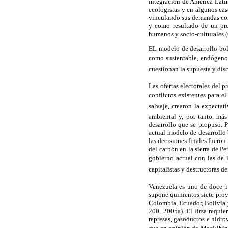
integración de América Lati
ecologistas y en algunos cas
vinculando sus demandas con
y como resultado de un pro
humanos y socio-culturales (
EL modelo de desarrollo bol
como sustentable, endógeno,
cuestionan la supuesta y dis
Las ofertas electorales del 
conflictos existentes para e
salvaje, crearon la expecta
ambiental y, por tanto, más
desarrollo que se propuso. P
actual modelo de desarrollo 
las decisiones finales fuero
del carbón en la sierra de Per
gobierno actual con las de l
capitalistas y destructoras de
Venezuela es uno de doce paí
supone quinientos siete proy
Colombia, Ecuador, Bolivia 
200, 2005a). El Iirsa requie
represas, gasoductos e hidro