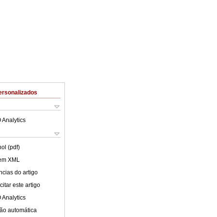
ersonalizados
 Analytics
ol (pdf)
 em XML
cias do artigo
itar este artigo
 Analytics
ão automática