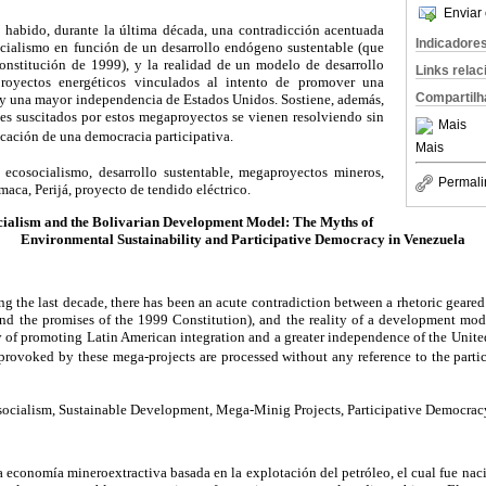
Enviar 
 habido, durante la última década, una contradicción acentuada
Indicadore
socialismo en función de un desarrollo endógeno sustentable (que
Constitución de 1999), y la realidad de un modelo de desarrollo
Links rela
royectos energéticos vinculados al intento de promover una
Compartilh
 y una mayor independencia de Estados Unidos. Sostiene, además,
les suscitados por estos megaproyectos se vienen resolviendo sin
Mais
cación de una democracia participativa.
Mais
 ecosocialismo, desarrollo sustentable, megaproyectos mineros,
Permali
maca, Perijá, proyecto de tendido eléctrico.
ialism and the Bolivarian Development Model: The Myths of
Environmental Sustainability and Participative Democracy in Venezuela
ing the last decade, there has been an acute contradiction between a rhetoric geared
d the promises of the 1999 Constitution), and the reality of a development mod
y of promoting Latin American integration and a greater independence of the United 
provoked by these mega-projects are processed without any reference to the part
socialism, Sustainable Development, Mega-Minig Projects, Participative Democracy,
 economía mineroextractiva basada en la explotación del petróleo, el cual fue nac