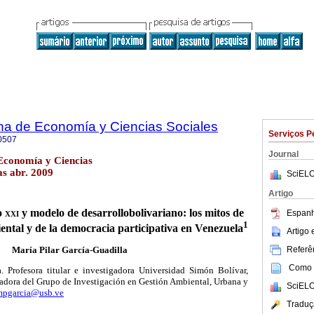
na de Economía y Ciencias Sociales
Serviços P
0507
Journal
Economía y Ciencias
as abr. 2009
SciELO
Artigo
o
xxi
y modelo de desarrollobolivariano: los mitos de
Espanh
1
iental y de la democracia participativa en Venezuela
Artigo
María Pilar García-Guadilla
Referên
Como c
. Profesora titular e investigadora Universidad Simón Bolívar,
adora del Grupo de Investigación en Gestión Ambiental, Urbana y
SciELO
mpgarcia@usb.ve
Traduç