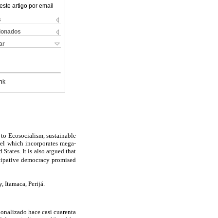
este artigo por email
s
cionados
ar
nk
 to Ecosocialism, sustainable
el which incorporates mega-
States. It is also argued that
icipative democracy promised
 Itamaca, Perijá.
ionalizado hace casi cuarenta