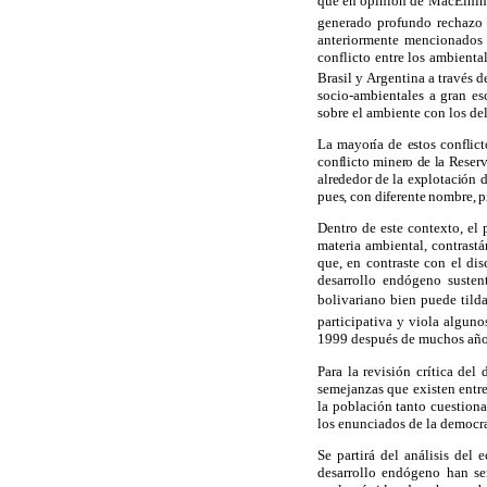
que en opinión de MacElhiny(
generado profundo rechazo 
anteriormente mencionados 
conflicto entre los ambienta
Brasil y Argentina a través 
socio-ambientales a gran es
sobre el ambiente con los de
La mayoría de estos conflict
conflicto minero de la Reserv
alrededor de la explotación d
pues, con diferente nombre, p
Dentro de este contexto, el 
materia ambiental, contrast
que, en contraste con el di
desarrollo endógeno susten
bolivariano bien puede tilda
participativa y viola algun
1999 después de muchos año
Para la revisión crítica del
semejanzas que existen entre
la población tanto cuestiona
los enunciados de la democra
Se partirá del análisis del 
desarrollo endógeno han se