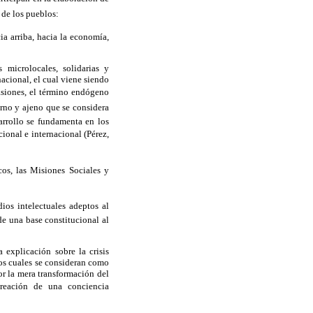
de los pueblos:
ia arriba, hacia la economía,
 microlocales, solidarias y
acional, el cual viene siendo
asiones, el término endógeno
erno y ajeno que se considera
arrollo se fundamenta en los
cional e internacional (Pérez,
cos, las Misiones Sociales y
ios intelectuales adeptos al
e una base constitucional al
a explicación sobre la crisis
los cuales se consideran como
or la mera transformación del
creación de una conciencia