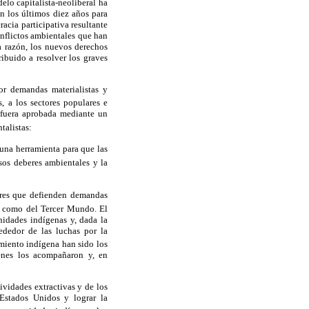
elo capitalista-neoliberal ha
n los últimos diez años para
acia participativa resultante
nflictos ambientales que han
a razón, los nuevos derechos
ibuido a resolver los graves
or demandas materialistas y
, a los sectores populares e
 fuera aprobada mediante un
talistas:
e una herramienta para que las
sos deberes ambientales y la
ores que defienden demandas
os como del Tercer Mundo. El
nidades indígenas y, dada la
ededor de las luchas por la
imiento indígena han sido los
ienes los acompañaron y, en
ividades extractivas y de los
 Estados Unidos y lograr la