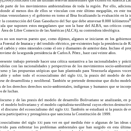
2008) coinciden con las últimas reservas ambientales que existen en América Lat
de parte de los movimientos ambientalistas de toda la región.
Por ello, adicion
donde al menos dos de ellos se vinculan con este último megaplán, en este tra
listas venezolanos y el gobierno en torno al IIrsa focalizando la evaluación en la
6
de la construcción del Gran Gasoducto del Sur que debe atravesar 8.000 kilómetros
cala que suponen estos megaplanes que son la base del ALBA, sus críticos comp
l Área de Libre Comercio de las Américas (ALCA), su contendora ideológica.
os no son nuevos puesto que, como dijimos, algunos se iniciaron en los gobiernos a
a Forestal de Imataca y del tendido eléctrico, pre-existentes bajo la presidencia de Ra
el carbón y otros minerales como el oro y diamantes de anterior data. Incluso el pr
roviene de la segunda presidencia de Carlos A. Pérez., hace casi veinte años.
presente trabajo pretende hacer una crítica sustantiva a las racionalidades y práct
ándolas con las racionalidades y perspectivas de los movimientos socio-ambientale
scurso y las propuestas utópicas que han planteado para Venezuela algunos voce
table y sobre todo el ecosocialismo del siglo
xxi
, la praxis del modelo de d
rse de desarrollista y neoliberal. También se pretende demostrar que dicho mode
os de los derechos derechos socio-ambientales, indígenas y humanos que se incorp
s de luchas.
 discurso y de las praxis del modelo de desarrollo Bolivariano se analizarán, en pr
 el modelo bolivariano y el modelo capitalista-neoliberal cuyos efectos destructi
 el discurso del ecosocialismo del siglo
xxi
. También se estudiará si la praxis de 
cia participativa y protagónica que sanciona la Constitución de 1999.
ecosocialismo del siglo
xxi
para ver en qué medida éste o algunas de las ideas 
rvido para enfrentar los problemas ambientales que han surgido en esta última