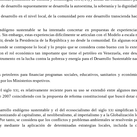
 de desarrollo supuestamente se desarrolla la autoestima, la soberanía y la dignidad 
desarrollo en el nivel local, de la comunidad pero este desarrollo transcienda hac
dógeno sustentable se ha intentado concretar en propuestas de experiencias
. Sin embargo, estas experiencias difícilmente se articulan con el Modelo a escala n
ecir, desde la Presidencia de la República y no desde la comunidad. En algunas oc
onde se contrapone lo local y lo propio que se considera como bueno con lo ext
n el rol económico tan importante que tiene el petróleo en Venezuela, este des
trumento en la lucha contra la pobreza y energía para el Desarrollo Sustentable na
s petroleros para financiar programas sociales, educativos, sanitarios y económi
por los Ministerios respetivos.
el siglo
xxi
, es relativamente reciente pues su uso se extendió entre algunos med
de 2007 coincidiendo con la propuesta de reforma constitucional que buscó dotar d
sarrollo endógeno sustentable y el del ecosocialismo del siglo
xxi
simplifican l
monizando al capitalismo, al neoliberalismo, al imperialismo y a la Globalización 
 Por tanto, se considera que los conflictos y problemas ambientales se resolverán p
y mediante la aplicación de determinadas estrategias locales, incluida la 