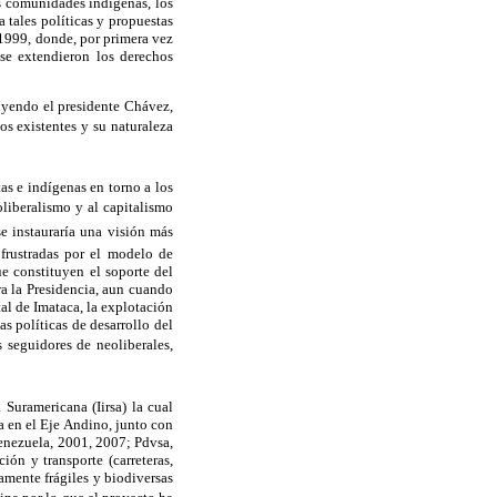
s comunidades indígenas, los
 tales políticas y propuestas
1999, donde, por primera vez
se extendieron los derechos
uyendo el presidente Chávez,
os existentes y su naturaleza
as e indígenas en torno a los
oliberalismo y al capitalismo
se instauraría una visión más
 frustradas por el modelo de
ue constituyen el soporte del
ra la Presidencia, aun cuando
al de Imataca, la explotación
las políticas de desarrollo del
 seguidores de neoliberales,
 Suramericana (Iirsa) la cual
a en el Eje Andino, junto con
enezuela, 2001, 2007; Pdvsa,
ión y transporte (carreteras,
amente frágiles y biodiversas