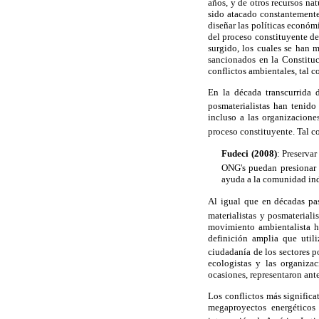
años, y de otros recursos na
sido atacado constantemente
diseñar las políticas económ
del proceso constituyente d
surgido, los cuales se han 
sancionados en la Constituc
conflictos ambientales, tal 
En la década transcurrida 
posmaterialistas han tenido
incluso a las organizacion
proceso constituyente. Tal c
Fudeci (2008)
: Preservar
ONG's puedan presionar a
ayuda a la comunidad in
Al igual que en décadas pa
materialistas y posmaterial
movimiento ambientalista ha
definición amplia que util
ciudadanía de los sectores p
ecologistas y las organiza
ocasiones, representaron ant
Los conflictos más significa
megaproyectos energéticos 