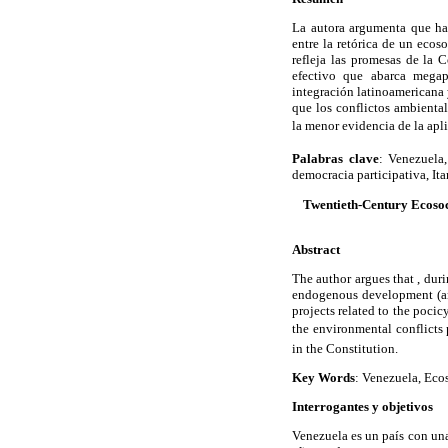
La autora argumenta que ha
entre la retórica de un eco
refleja las promesas de la 
efectivo que abarca megap
integración latinoamericana
que los conflictos ambienta
la menor evidencia de la apli
Palabras clave
: Venezuela,
democracia participativa, Ita
Twentieth-Century Ecosoc
Abstract
The author argues that , dur
endogenous development (an
projects related to the pocic
the environmental conflicts 
in the Constitution.
Key Words
: Venezuela, Eco
Interrogantes y objetivos
Venezuela es un país con una