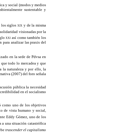
ica y social (modos y medios
mbientalmente sustentable y
 los siglos
xix
y de la misma
solidaridad visionadas por la
iglo
xxi
así como también los
 para analizar las praxis del
lizado en la sede de Pdvsa
en
a que todo lo mercadea y que
la naturaleza y por ello, la
mativa (2007) del foro señala
iscusión pública la necesidad
 credibilidad en el socialismo
eó como uno de los objetivos
nto de vista humano y social,
iente Eddy Gómez, uno de los
 a una situación catastrófica
be 
trascender el capitalismo