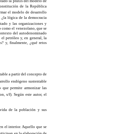
ntado la praxis del modelo de
Constitución de la República
ormar el modelo de desarrollo
, ¿la lógica de la democracia
stado y las organizaciones y
vo como el venezolano, que se
l contexto del autodenominado
el petróleo y, en general, la
s? y, finalmente, ¿qué retos
ble a partir del concepto de
sarrollo endógeno sustentable
o que permite armonizar las
n, s/f). Según este autor, el
 vida de la población y sus
en el interior. Aquello que se
rticipan en la elaboración de