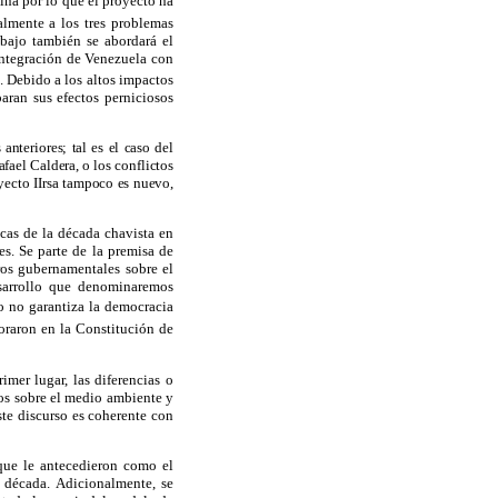
ina
por lo que el proyecto ha
almente a los tres problemas
bajo también se abordará el
 integración de Venezuela con
. Debido a los altos impactos
aran sus efectos perniciosos
nteriores; tal es el caso del
fael Caldera, o los conflictos
oyecto IIrsa tampoco es nuevo,
icas de la década chavista en
s. Se parte de la premisa de
ros gubernamentales sobre el
esarrollo que denominaremos
lo no garantiza la democracia
oraron en la Constitución de
imer lugar, las diferencias o
vos sobre el medio ambiente y
este discurso es coherente con
que le antecedieron como el
 década. Adicionalmente, se