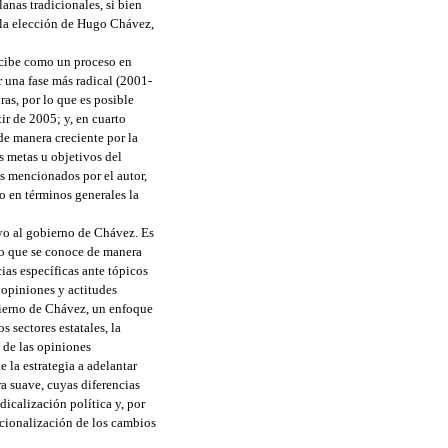
lanas tradicionales, si bien
n la elección de Hugo Chávez,
cibe como un proceso en
r una fase más radical (2001-
as, por lo que es posible
ir de 2005; y, en cuarto
 de manera creciente por la
as metas u objetivos del
s mencionados por el autor,
do en términos generales la
poyo al gobierno de Chávez. Es
 lo que se conoce de manera
ias específicas ante tópicos
 opiniones y actitudes
obierno de Chávez, un enfoque
 sectores estatales, la
e de las opiniones
e la estrategia a adelantar
 suave, cuyas diferencias
icalización política y, por
ucionalización de los cambios