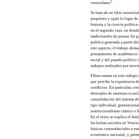
1
venezolano
.
Se trata de un libro intencio
propósito y ojalá lo logre 
historia y la ciencia polític
en el segundo caso, en donde
tradicionales de pensar. En p
política generada a partir d
este aspecto, el trabajo dest
pensamiento de académicos y 
social y del pasado político
trabajos realizados por inves
Ellner asume en este trabajo 
que percibe la experiencia d
conflictos. En particular, cen
derivados de intereses económ
consolidación del sistema dem
tipo individual, generaciona
institucionalismo clásico o f
En el texto se explica el f
las luchas sociales en Venez
básicas consustánciales a esto
económico nacional; y, pro