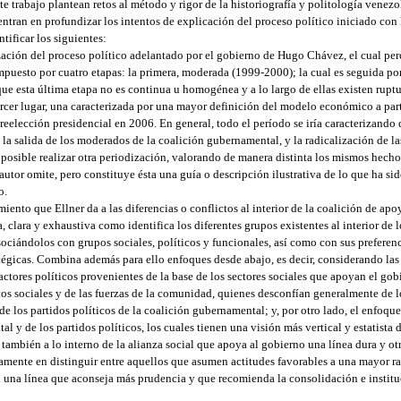
ste trabajo plantean retos al método y rigor de la historiografía y politología venezo
centran en profundizar los intentos de explicación del proceso político iniciado co
tificar los siguientes:
ación del proceso político adelantado por el gobierno de Hugo Chávez, el cual per
ompuesto por cuatro etapas: la primera, moderada (1999-2000); la cual es seguida po
ue esta última etapa no es continua u homogénea y a lo largo de ellas existen ruptur
ercer lugar, una caracterizada por una mayor definición del modelo económico a part
la reelección presidencial en 2006. En general, todo el período se iría caracterizando
, la salida de los moderados de la coalición gubernamental, y la radicalización de l
posible realizar otra periodización, valorando de manera distinta los mismos hecho
 autor omite, pero constituye ésta una guía o descripción ilustrativa de lo que ha si
o.
miento que Ellner da a las diferencias o conflictos al interior de la coalición de a
 clara y exhaustiva como identifica los diferentes grupos existentes al interior de
ociándolos con grupos sociales, políticos y funcionales, así como con sus preferenc
tégicas. Combina además para ello enfoques desde abajo, es decir, considerando las
 actores políticos provenientes de la base de los sectores sociales que apoyan el g
s sociales y de las fuerzas de la comunidad, quienes desconfían generalmente de los
de los partidos políticos de la coalición gubernamental; y, por otro lado, el enfoqu
al y de los partidos políticos, los cuales tienen una visión más vertical y estatista d
también a lo interno de la alianza social que apoya al gobierno una línea dura y otra
vamente en distinguir entre aquellos que asumen actitudes favorables a una mayor rad
n una línea que aconseja más prudencia y que recomienda la consolidación e instit