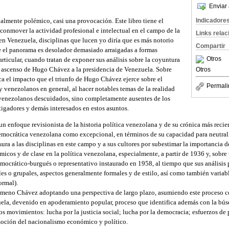
Enviar 
Indicadore
nalmente polémico, casi una provocación. Este libro tiene el
de conmover la actividad profesional e intelectual en el campo de la
Links rela
a en Venezuela, disciplinas que lucen yo diría que es más notorio
Compartir
 el panorama es desolador demasiado arraigadas a formas
Otros
articular, cuando tratan de exponer sus análisis sobre la coyuntura
el ascenso de Hugo Chávez a la presidencia de Venezuela. Sobre
Otros
aca el impacto que el triunfo de Hugo Chávez ejerce sobre el
Permali
venezolanos en general, al hacer notables temas de la realidad
 venezolanos descuidados, sino completamente ausentes de los
tigadores y demás interesados en estos asuntos.
un enfoque revisionista de la historia política venezolana y de su crónica más recie
emocrática venezolana como excepcional, en términos de su capacidad para neutraliz
sura a las disciplinas en este campo y a sus cultores por subestimar la importancia d
icos y de clase en la política venezolana, especialmente, a partir de 1936 y, sobre
ocrático-burgués o representativo instaurado en 1958, al tiempo que sus análisis 
les o grupales, aspectos generalmente formales y de estilo, así como también variabl
ormal).
enómeno Chávez adoptando una perspectiva de largo plazo, asumiendo este proceso c
uela, devenido en apoderamiento popular, proceso que identifica además con la bú
s movimientos: lucha por la justicia social; lucha por la democracia; esfuerzos d
moción del nacionalismo económico y político.