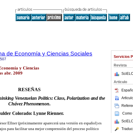
na de Economía y Ciencias Sociales
Servicios 
507
Revista
Economía y Ciencias
as abr. 2009
SciELO
Articulo
RESEÑAS
Españo
hinking Venezuelan Politics: Class, Polarization and the
Articu
Chávez Phenomenon
.
Referen
ulder Colorado: Lynne Rienner.
Como c
SciELO
ofesor Ellner (próximamente aparecerá una versión en español) es
ajos para facilitar una mejor comprensión del proceso político
Traduc