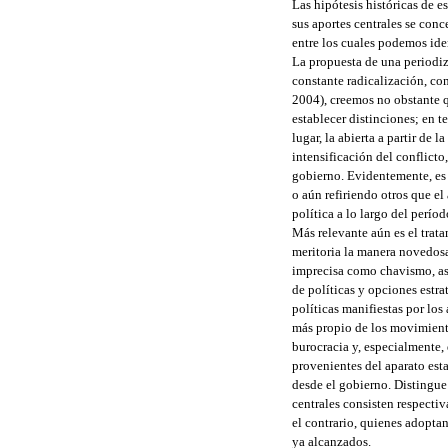
Las hipótesis históricas de e
sus aportes centrales se con
entre los cuales podemos iden
La propuesta de una periodiz
constante radicalización, c
2004), creemos no obstante q
establecer distinciones; en t
lugar, la abierta a partir de 
intensificación del conflicto
gobierno. Evidentemente, es 
o aún refiriendo otros que el
política a lo largo del períod
Más relevante aún es el trata
meritoria la manera novedosa,
imprecisa como chavismo, as
de políticas y opciones estra
políticas manifiestas por los
más propio de los movimiento
burocracia y, especialmente, 
provenientes del aparato estat
desde el gobierno. Distingue 
centrales consisten respecti
el contrario, quienes adopta
ya alcanzados.