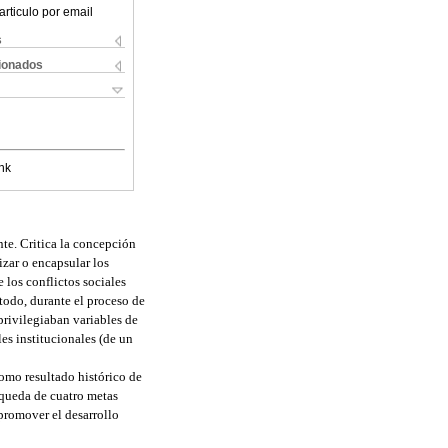
articulo por email
s
cionados
nk
nte. Critica la concepción
ar o encapsular los
e los conflictos sociales
 todo, durante el proceso de
privilegiaban variables de
es institucionales (de un
omo resultado histórico de
squeda de cuatro metas
e promover el desarrollo