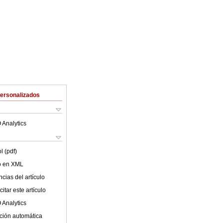
Personalizados
 Analytics
l (pdf)
lo en XML
cias del artículo
itar este artículo
 Analytics
ción automática